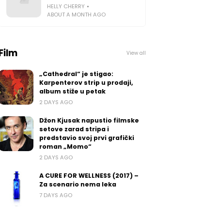
HELLY CHERRY
ABOUT A MONTH AGO
Film
View all
„Cathedral“ je stigao:
Karpenterov strip u prodaji,
album stiže u petak
2 DAYS AGO
Džon Kjusak napustio filmske
setove zarad stripa i
predstavio svoj prvi grafički
roman „Momo“
2 DAYS AGO
A CURE FOR WELLNESS (2017) –
Za scenario nema leka
7 DAYS AGO