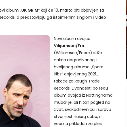
ovi album „
UK GRIM
“ koji će 10. marta biti objavljen za
ecords, a predstavljaju ga istoimenim singlom i video
Novi album dvojca
Vilijamson/Frn
(Williamson/Fearn) stiže
nakon nagrađivanog i
hvaljenog albuma „Spare
Ribs“ objavljenog 2021.,
takođe za Rough Trade
Records. Dvanaesti po redu
album dvojca iz Nottinghama
mudar je, ali hitan pogled na
život, svakodnevnicu i surovu
stvarnost našeg doba, i
veoma prikladan za ples.