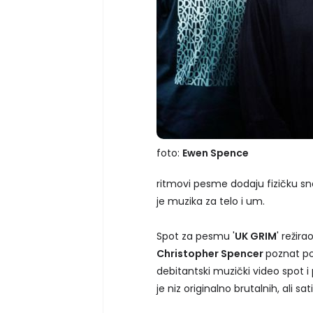
foto:
Ewen Spence
ritmovi pesme dodaju fizičku s
je muzika za telo i um.
Spot za pesmu '
UK GRIM
' režira
Christopher Spencer
poznat p
debitantski muzički video spot i
je niz originalno brutalnih, ali sa