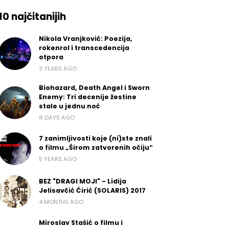
10 najčitanijih
Nikola Vranjković: Poezija,
rokenrol i transcedencija
otpora
3 YEARS AGO
Biohazard, Death Angel i Sworn
Enemy: Tri decenije žestine
stale u jednu noć
8 DAYS AGO
7 zanimljivosti koje (ni)ste znali
o filmu „Širom zatvorenih očiju“
5 YEARS AGO
BEZ "DRAGI MOJI" - Lidija
Jelisavčić Ćirić (SOLARIS) 2017
4 MONTHS AGO
Miroslav Stašić o filmu i