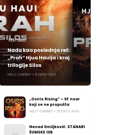
FEATURED
Nada kao poslednja reč:
„Prah“ Hjua Hauija i kraj
trilogije Silos
HELLY CHERRY
8 DAYS AGO
„Osiris Rising“ – SF noar
koji se ne propušta
HELLY CHERRY
18 DAYS AGO
Nenad Smiljković: STANARI
ŠUMSKE 13B