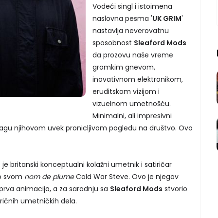
Vodeći singl i istoimena
naslovna pesma '
UK GRIM
'
nastavlja neverovatnu
sposobnost
Sleaford Mods
da prozovu naše vreme
gromkim gnevom,
inovativnom elektronikom,
eruditskom vizijom i
vizuelnom umetnošću.
Minimalni, ali impresivni
nagu njihovom uvek pronicljivom pogledu na društvo. Ovo
o je britanski konceptualni kolažni umetnik i satiričar
o svom
nom de plume
Cold War Steve. Ovo je njegov
 prva animacija, a za saradnju sa
Sleaford Mods
stvorio
tiričnih umetničkih dela.