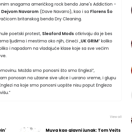
ivnim snagama američkog rock benda Jane's Addiction -
i
Dejvom Navarom
(Dave Navarro), kao i sa
Florens Šo
vačicom britanskog benda Dry Cleaning.
nule poetski protest,
Sleaford Mods
otkrivaju da je bes
rema ljudima i mestima oko njih, čineći „
UK GRIM
“ koliko
 toliko i napadom na vladajuće klase koje sa sve većim
eve.
movinu. Možda smo ponosni što smo Englezi”,
sam ponosan na užasne sive ulice i usrano vreme, i glupu
nglezi na koje smo ponosni uopšte nisu poput Engleza
išu.”
View all
in'
Muva kao glavni junak: Tom Vejts