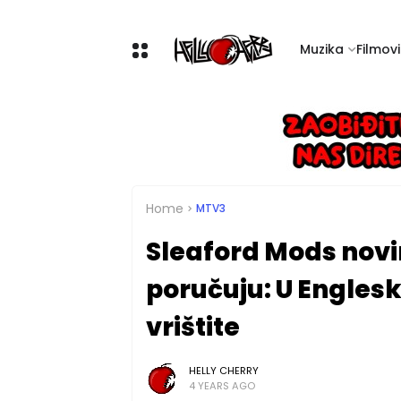
Muzika
Filmovi 
Home
MTV3
Sleaford Mods nov
poručuju: U Englesk
vrištite
HELLY CHERRY
4 YEARS AGO