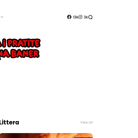
13k
3k
Littera
View all