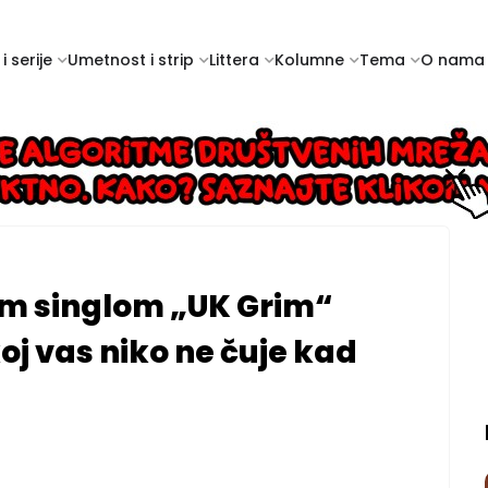
i serije
Umetnost i strip
Littera
Kolumne
Tema
O nama
im singlom „UK Grim“
oj vas niko ne čuje kad