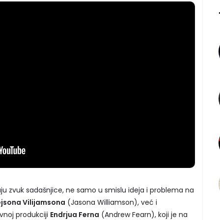
jaju zvuk sadašnjice, ne samo u smislu ideja i problema na
jsona Vilijamsona
(Jasona Williamson), već i
ivnoj produkciji
Endrjua Ferna
(Andrew Fearn), koji je na