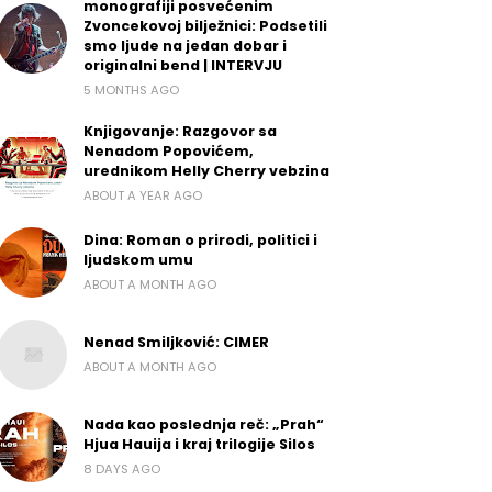
monografiji posvećenim
Zvoncekovoj bilježnici: Podsetili
smo ljude na jedan dobar i
originalni bend | INTERVJU
5 MONTHS AGO
Knjigovanje: Razgovor sa
Nenadom Popovićem,
urednikom Helly Cherry vebzina
ABOUT A YEAR AGO
Dina: Roman o prirodi, politici i
ljudskom umu
ABOUT A MONTH AGO
Nenad Smiljković: CIMER
ABOUT A MONTH AGO
Nada kao poslednja reč: „Prah“
Hjua Hauija i kraj trilogije Silos
8 DAYS AGO