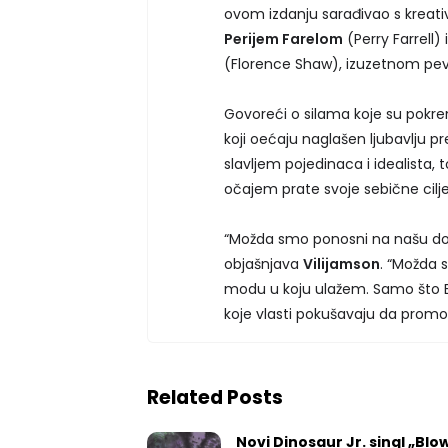
ovom izdanju sarađivao s kreat
Perijem Farelom
(Perry Farrell) 
(Florence Shaw), izuzetnom pe
Govoreći o silama koje su pokre
koji oećaju naglašen ljubavlju p
slavljem pojedinaca i idealista,
očajem prate svoje sebične cilj
“Možda smo ponosni na našu do
objašnjava
Vilijamson
. “Možda 
modu u koju ulažem. Samo što E
koje vlasti pokušavaju da promov
Related Posts
Novi Dinosaur Jr. singl „Blow