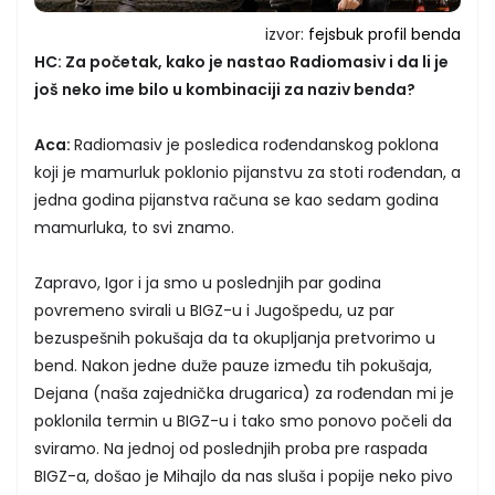
izvor:
fejsbuk profil benda
HC: Za početak, kako je nastao Radiomasiv i da li je
još neko ime bilo u kombinaciji za naziv benda?
Aca:
Radiomasiv je posledica rođendanskog poklona
koji je mamurluk poklonio pijanstvu za stoti rođendan, a
jedna godina pijanstva računa se kao sedam godina
mamurluka, to svi znamo.
Zapravo, Igor i ja smo u poslednjih par godina
povremeno svirali u BIGZ-u i Jugošpedu, uz par
bezuspešnih pokušaja da ta okupljanja pretvorimo u
bend. Nakon jedne duže pauze između tih pokušaja,
Dejana (naša zajednička drugarica) za rođendan mi je
poklonila termin u BIGZ-u i tako smo ponovo počeli da
sviramo. Na jednoj od poslednjih proba pre raspada
BIGZ-a, došao je Mihajlo da nas sluša i popije neko pivo