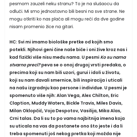
pesmom zauzeli neku stranu? To je na slušaocu da
odluči. Mi smo jednostavno bili besni na sve strane. Ne
mogu otkriti ko nas plaća ali mogu reći da dve godine
nisam promenio žice na gitari.
HC: Svi mi imamo biološke pretke od kojih smo
potekli. Njihovi geni čine naše biće i oni žive kroz nas i
kad fizički više nisu među nama. U pesmi
Ko su nama
stvarno preci?
peva se o onoj drugoj vrsti predaka, o
precima koji su nam bili uzori, gurui i idoli u životu,
koji su nam davali smernice, bili inspiracija i uticali
na našu izgradnju kao persone i individue. U pesmi je
spomenuto više njih: Alan Vega, Alex Chilton, Eric
Claption, Muddy Waters, Bickle Travis, Miles Davis,
Milan Oklopčić, Voja Despotov, Vasilija, Mika Alas,
Crni talas. Da li su to po vama najbitnija imena koja
su uticala na vas da postanete ono što jeste i da li
treba spomenuti još nekog pretka koji možda nije