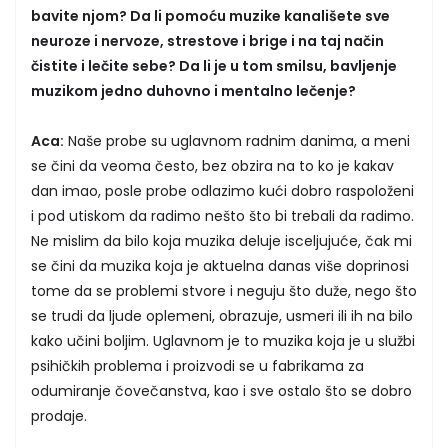
bavite njom? Da li pomoću muzike kanališete sve
neuroze i nervoze, strestove i brige i na taj način
čistite i lečite sebe? Da li je u tom smilsu, bavljenje
muzikom jedno duhovno i mentalno lečenje?
Aca:
Naše probe su uglavnom radnim danima, a meni
se čini da veoma često, bez obzira na to ko je kakav
dan imao, posle probe odlazimo kući dobro raspoloženi
i pod utiskom da radimo nešto što bi trebali da radimo.
Ne mislim da bilo koja muzika deluje isceljujuće, čak mi
se čini da muzika koja je aktuelna danas više doprinosi
tome da se problemi stvore i neguju što duže, nego što
se trudi da ljude oplemeni, obrazuje, usmeri ili ih na bilo
kako učini boljim. Uglavnom je to muzika koja je u službi
psihičkih problema i proizvodi se u fabrikama za
odumiranje čovečanstva, kao i sve ostalo što se dobro
prodaje.