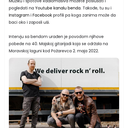
Muziku i spotove Radiomasiva možete poslušati i
pogledati na
Youtube kanalu benda
. Takođe, tu su i
Instagram
i
Facebook
profili pa koga zanima može da
baci oko i zaposli uši.
Intervju sa bendom urađen je povodom njihove
pobede na 40. Majskoj gitarijadi koja se održala na
Moravskoj laguni kod Požarevca 2. maja 2022.