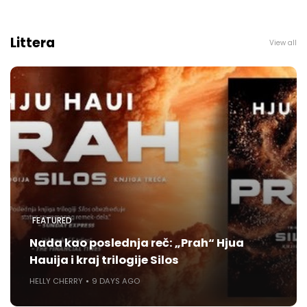
Littera
View all
FEATURED
Nada kao poslednja reč: „Prah“ Hjua
Hauija i kraj trilogije Silos
HELLY CHERRY
9 DAYS AGO