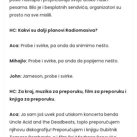
pesama. Bilo je i besplatnih sendviča, organizatori su
prosto na sve mislili.
HC: Kakvi su dalji planovi Radiomasiva?
Aca:
Probe i svirke, pa onda da snimimo nešto.
Mihajlo:
Probe i svirke, pa onda da popijemo nešto.
John:
Jameson, probe i svirke.
HC: Za kraj, muzika za preporuku, film za preporuku i
knjiga za preporuku.
Aca:
Ja sam još uvek pod utiskom koncerta benda
Uncle Acid and the Deadbeats, toplo preporučujem
njihovu diskografiju! Preporučujem i knjigu Gubitnik