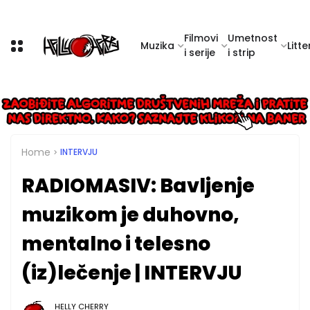
Filmovi
Umetnost
Muzika
Litte
i serije
i strip
Home
INTERVJU
RADIOMASIV: Bavljenje
muzikom je duhovno,
mentalno i telesno
(iz)lečenje | INTERVJU
HELLY CHERRY