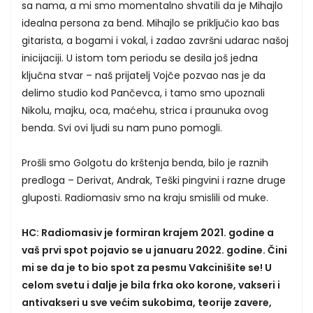
sa nama, a mi smo momentalno shvatili da je Mihajlo
idealna persona za bend. Mihajlo se priključio kao bas
gitarista, a bogami i vokal, i zadao završni udarac našoj
inicijaciji. U istom tom periodu se desila još jedna
ključna stvar – naš prijatelj Vojče pozvao nas je da
delimo studio kod Pančevca, i tamo smo upoznali
Nikolu, majku, oca, maćehu, strica i praunuka ovog
benda. Svi ovi ljudi su nam puno pomogli.
Prošli smo Golgotu do krštenja benda, bilo je raznih
predloga – Derivat, Andrak, Teški pingvini i razne druge
gluposti. Radiomasiv smo na kraju smislili od muke.
HC: Radiomasiv je formiran krajem 2021. godine a
vaš prvi spot pojavio se u januaru 2022. godine. Čini
mi se da je to bio spot za pesmu Vakcinišite se! U
celom svetu i dalje je bila frka oko korone, vakseri i
antivakseri u sve većim sukobima, teorije zavere,