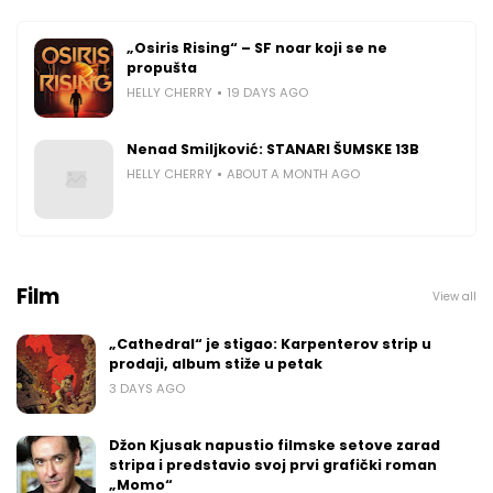
„Osiris Rising“ – SF noar koji se ne
propušta
HELLY CHERRY
19 DAYS AGO
Nenad Smiljković: STANARI ŠUMSKE 13B
HELLY CHERRY
ABOUT A MONTH AGO
Film
View all
„Cathedral“ je stigao: Karpenterov strip u
prodaji, album stiže u petak
3 DAYS AGO
Džon Kjusak napustio filmske setove zarad
stripa i predstavio svoj prvi grafički roman
„Momo“