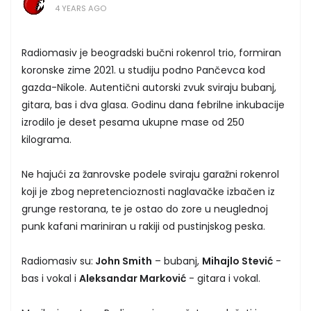
4 YEARS AGO
Radiomasiv je beogradski bučni rokenrol trio, formiran
koronske zime 2021. u studiju podno Pančevca kod
gazda-Nikole. Autentični autorski zvuk sviraju bubanj,
gitara, bas i dva glasa. Godinu dana febrilne inkubacije
izrodilo je deset pesama ukupne mase od 250
kilograma.
Ne hajući za žanrovske podele sviraju garažni rokenrol
koji je zbog nepretencioznosti naglavačke izbačen iz
grunge restorana, te je ostao do zore u neuglednoj
punk kafani mariniran u rakiji od pustinjskog peska.
Radiomasiv su:
John Smith
– bubanj,
Mihajlo Stević
-
bas i vokal i
Aleksandar Marković
- gitara i vokal.