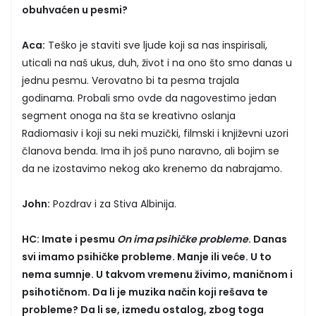
obuhvaćen u pesmi?
Aca:
Teško je staviti sve ljude koji sa nas inspirisali,
uticali na naš ukus, duh, život i na ono što smo danas u
jednu pesmu. Verovatno bi ta pesma trajala
godinama. Probali smo ovde da nagovestimo jedan
segment onoga na šta se kreativno oslanja
Radiomasiv i koji su neki muzički, filmski i književni uzori
članova benda. Ima ih još puno naravno, ali bojim se
da ne izostavimo nekog ako krenemo da nabrajamo.
John:
Pozdrav i za Stiva Albinija.
HC: Imate i pesmu
On ima psihičke probleme
. Danas
svi imamo psihičke probleme. Manje ili veće. U to
nema sumnje. U takvom vremenu živimo, maničnom i
psihotičnom. Da li je muzika način koji rešava te
probleme? Da li se, između ostalog, zbog toga