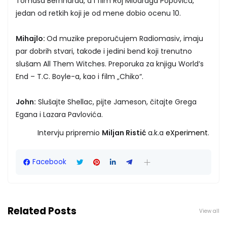
Tomasa Bernharda, a i film Roj Miodraga Popovića,
jedan od retkih koji je od mene dobio ocenu 10.
Mihajlo:
Od muzike preporučujem Radiomasiv, imaju
par dobrih stvari, takođe i jedini bend koji trenutno
slušam All Them Witches. Preporuka za knjigu World’s
End – T.C. Boyle-a, kao i film „Chiko“.
John:
Slušajte Shellac, pijte Jameson, čitajte Grega
Egana i Lazara Pavlovića.
Intervju pripremio
Miljan Ristić
a.k.a
eXperiment
.
Facebook
Related Posts
View all