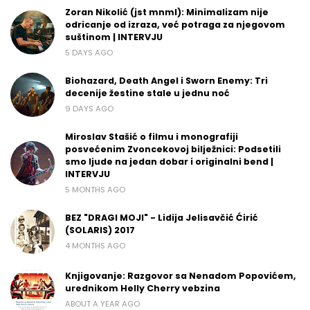
Zoran Nikolić (jst mnml): Minimalizam nije
odricanje od izraza, već potraga za njegovom
suštinom | INTERVJU
5 DAYS AGO
Biohazard, Death Angel i Sworn Enemy: Tri
decenije žestine stale u jednu noć
9 DAYS AGO
Miroslav Stašić o filmu i monografiji
posvećenim Zvoncekovoj bilježnici: Podsetili
smo ljude na jedan dobar i originalni bend |
INTERVJU
5 MONTHS AGO
BEZ "DRAGI MOJI" - Lidija Jelisavčić Ćirić
(SOLARIS) 2017
4 MONTHS AGO
Knjigovanje: Razgovor sa Nenadom Popovićem,
urednikom Helly Cherry vebzina
ABOUT A YEAR AGO