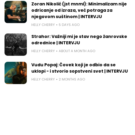
Zoran Nikolić (jst mnml): Minimalizam nije
odricanje od izraza, već potraga za
njegovom suštinom | INTERVJU
HELLY CHERRY
5 DAYS AGO
Strahor: Važniji mi je stav nego žanrovske
odrednice | INTERVJU
HELLY CHERRY
ABOUT A MONTH AGO
Vudu Popaj: Čovek koji je odbio da se
uklopi - i stvorio sopstveni svet | INTERVJU
HELLY CHERRY
2 MONTHS AGO