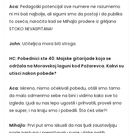
Aca:
Pedagoški potencijal ove numere ne razumemo
ni mi baš najbolje, ali sigurni smo da postoji i da publika
to oseća, naročito kad se Mihajlo prodere iz grkljana
STOKO NEVASPITANA!
John:
Učiteljica mora biti stroga.
HC: Pobednici ste 40. Majske gitarijade koja se
održala na Moravskoj laguni kod Požarevca. Kakvi su
utisci nakon pobede?
Aca:
Iskreno, nismo očekivali pobedu, otišli smo tamo
da malo odmerimo sebe na bini i vidimo kako sve to
izgleda. Ljudi su nas lepo ugostili i prihvatili, proveli smo
se super, i na kraju smo i pobedili. Šta ćeš više?!
Mihajlo:
Prvi put smo iskusili da nas ljudi zaustavljaju
posle nastupa i prepričavaju svoje utiske naših