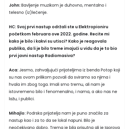
John:
Bavljenje muzikom je duhovno, mentalno i
telesno (iz)lečenje.
HC: Svoj prvi nastup održali ste u Elektropioniru
početkom februara ove 2022. godine. Recite mi
kako je bilo i kakvi su utisci? Kako je reagovala
publika, da li je bilo treme imajući u vidu da je to bio
prvi javni nastup Radiomasiva?
Aca:
Jesmo, zahvaljujući prijateljima iz benda Potop koji
su nas ovom prilikom pozvali da sviramo sa njima i
hvala im zbog toga. Imali smo tremu, ali nam je
istovremeno bilo i fenomenalno, i nama, a ako nas ne
lažu, i publici.
Mihajlo:
Podrska prijatelja nam je puno značila za
nastup kao i za to da se lokal napuni. Bilo je
neočekivano dobro. Trema je bila prisutna ali je Igorova