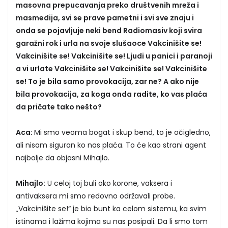
masovna prepucavanja preko društvenih mreža i
masmedija, svi se prave pametni i svi sve znaju i
onda se pojavljuje neki bend Radiomasiv koji svira
garažni rok i urla na svoje slušaoce Vakcinišite se!
Vakcinišite se! Vakcinišite se! Ljudi u panici i paranoji
a vi urlate Vakcinišite se! Vakcinišite se! Vakcinišite
se! To je bila samo provokacija, zar ne? A ako nije
bila provokacija, za koga onda radite, ko vas plaća
da pričate tako nešto?
Aca:
Mi smo veoma bogat i skup bend, to je očigledno,
ali nisam siguran ko nas plaća. To će kao strani agent
najbolje da objasni Mihajlo.
Mihajlo:
U celoj toj buli oko korone, vaksera i
antivaksera mi smo redovno održavali probe.
„Vakcinišite se!“ je bio bunt ka celom sistemu, ka svim
istinama i lažima kojima su nas posipali. Da li smo tom