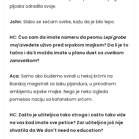
pljoska odradila svoje.
John:
Slabo se sećam svirke, kažu da je bilo lepo.
HC: Čuo sam da imate nameru da pesmu
Lepi grobe
moj
izvedete uživo pred srpskom majkom? Da li je to
tačno i da li možda imate u planu duet sa
cvetkom
zanovetkom
?
Aca:
Samo ako budemo svirali u nekoj krčmi na
Ibarskoj magistrali za šaku pijandura, u prirodnom
ambijentu srpske majke. Nego je neko izgleda
pomešao naciju sa kafanskom srčom.
HC: Zašto je učiteljica tako stroga i zašto tako viče
na vas kad imate sve petice? Zar učiteljica još nije
shvatila da We don't need no education?