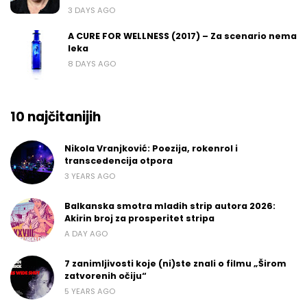
3 DAYS AGO
A CURE FOR WELLNESS (2017) – Za scenario nema
leka
8 DAYS AGO
10 najčitanijih
Nikola Vranjković: Poezija, rokenrol i
transcedencija otpora
3 YEARS AGO
Balkanska smotra mladih strip autora 2026:
Akirin broj za prosperitet stripa
A DAY AGO
7 zanimljivosti koje (ni)ste znali o filmu „Širom
zatvorenih očiju“
5 YEARS AGO