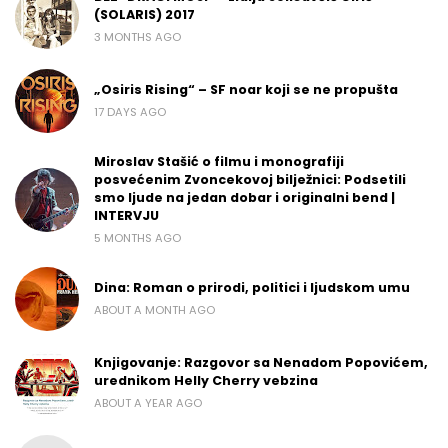
(SOLARIS) 2017
3 MONTHS AGO
„Osiris Rising“ – SF noar koji se ne propušta
17 DAYS AGO
Miroslav Stašić o filmu i monografiji
posvećenim Zvoncekovoj bilježnici: Podsetili
smo ljude na jedan dobar i originalni bend |
INTERVJU
5 MONTHS AGO
Dina: Roman o prirodi, politici i ljudskom umu
ABOUT A MONTH AGO
Knjigovanje: Razgovor sa Nenadom Popovićem,
urednikom Helly Cherry vebzina
ABOUT A YEAR AGO