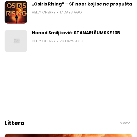
„Osiris Rising“ – SF noar koji se ne propušta
HELLY CHERRY
17 DAYS AGO
Nenad Smiljković: STANARI ŠUMSKE 13B
HELLY CHERRY
29 DAYS AGO
Littera
View all