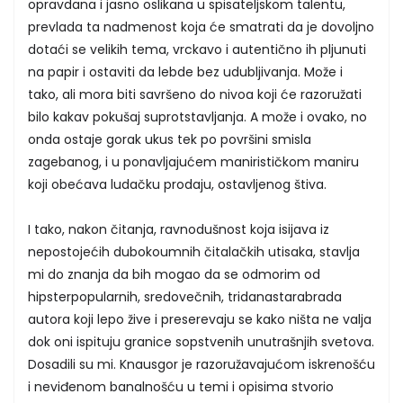
opravdana i jasno oslikana u spisateljskom talentu,
prevlada ta nadmenost koja će smatrati da je dovoljno
dotaći se velikih tema, vrckavo i autentično ih pljunuti
na papir i ostaviti da lebde bez udubljivanja. Može i
tako, ali mora biti savršeno do nivoa koji će razoružati
bilo kakav pokušaj suprotstavljanja. A može i ovako, no
onda ostaje gorak ukus tek po površini smisla
zagebanog, i u ponavljajućem manirističkom maniru
koji obećava ludačku prodaju, ostavljenog štiva.
I tako, nakon čitanja, ravnodušnost koja isijava iz
nepostojećih dubokoumnih čitalačkih utisaka, stavlja
mi do znanja da bih mogao da se odmorim od
hipsterpopularnih, sredovečnih, tridanastarabrada
autora koji lepo žive i preserevaju se kako ništa ne valja
dok oni ispituju granice sopstvenih unutrašnjih svetova.
Dosadili su mi. Knausgor je razoružavajućom iskrenošću
i neviđenom banalnošću u temi i opisima stvorio