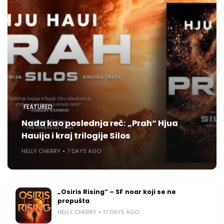
FEATURED
Nada kao poslednja reč: „Prah“ Hjua
Hauija i kraj trilogije Silos
HELLY CHERRY
7 DAYS AGO
„Osiris Rising“ – SF noar koji se ne
propušta
HELLY CHERRY
17 DAYS AGO