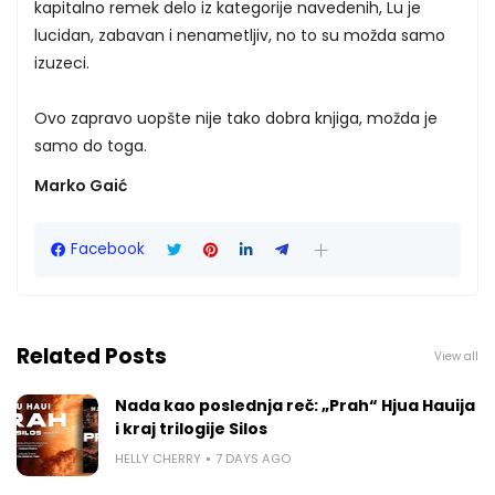
kapitalno remek delo iz kategorije navedenih, Lu je
lucidan, zabavan i nenametljiv, no to su možda samo
izuzeci.
Ovo zapravo uopšte nije tako dobra knjiga, možda je
samo do toga.
Marko Gaić
Facebook
Related Posts
View all
Nada kao poslednja reč: „Prah“ Hjua Hauija
i kraj trilogije Silos
HELLY CHERRY
7 DAYS AGO