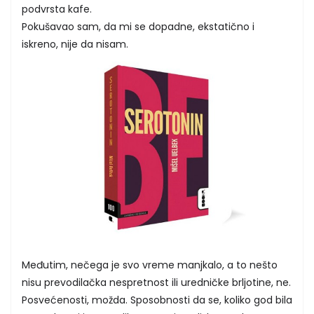
podvrsta kafe.
Pokušavao sam, da mi se dopadne, ekstatično i
iskreno, nije da nisam.
Međutim, nečega je svo vreme manjkalo, a to nešto
nisu prevodilačka nespretnost ili uredničke brljotine, ne.
Posvećenosti, možda. Sposobnosti da se, koliko god bila