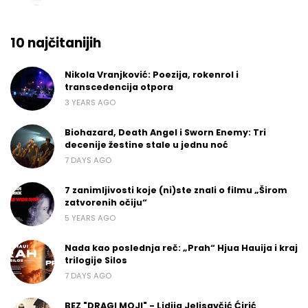
10 najčitanijih
Nikola Vranjković: Poezija, rokenrol i
transcedencija otpora
3 YEARS AGO
Biohazard, Death Angel i Sworn Enemy: Tri
decenije žestine stale u jednu noć
7 DAYS AGO
7 zanimljivosti koje (ni)ste znali o filmu „Širom
zatvorenih očiju“
5 YEARS AGO
Nada kao poslednja reč: „Prah“ Hjua Hauija i kraj
trilogije Silos
7 DAYS AGO
BEZ "DRAGI MOJI" - Lidija Jelisavčić Ćirić