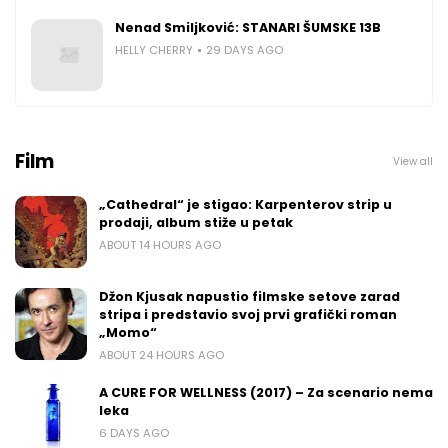
Nenad Smiljković: STANARI ŠUMSKE 13B
HELLY CHERRY
29 DAYS AGO
Film
View all
„Cathedral“ je stigao: Karpenterov strip u
prodaji, album stiže u petak
ABOUT 14 HOURS AGO
Džon Kjusak napustio filmske setove zarad
stripa i predstavio svoj prvi grafički roman
„Momo“
ABOUT 24 HOURS AGO
A CURE FOR WELLNESS (2017) – Za scenario nema
leka
6 DAYS AGO