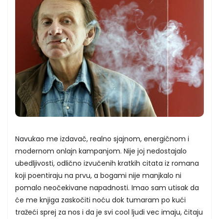
Navukao me izdavač, realno sjajnom, energičnom i
modernom onlajn kampanjom. Nije joj nedostajalo
ubedljivosti, odlično izvučenih kratkih citata iz romana
koji poentiraju na prvu, a bogami nije manjkalo ni
pomalo neočekivane napadnosti. Imao sam utisak da
će me knjiga zaskočiti noću dok tumaram po kući
tražeći sprej za nos i da je svi cool ljudi vec imaju, čitaju