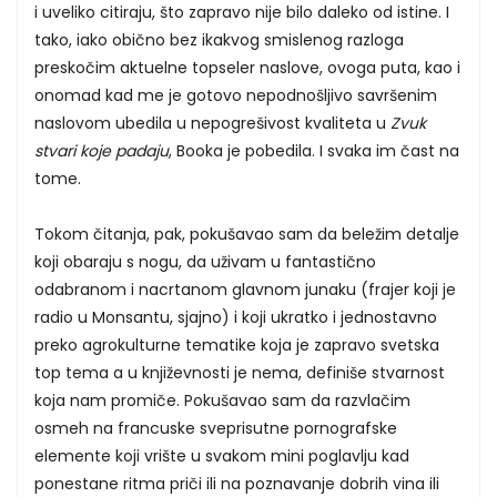
i uveliko citiraju, što zapravo nije bilo daleko od istine. I
tako, iako obično bez ikakvog smislenog razloga
preskočim aktuelne topseler naslove, ovoga puta, kao i
onomad kad me je gotovo nepodnošljivo savršenim
naslovom ubedila u nepogrešivost kvaliteta u
Zvuk
stvari koje padaju
, Booka je pobedila. I svaka im čast na
tome.
Tokom čitanja, pak, pokušavao sam da beležim detalje
koji obaraju s nogu, da uživam u fantastično
odabranom i nacrtanom glavnom junaku (frajer koji je
radio u Monsantu, sjajno) i koji ukratko i jednostavno
preko agrokulturne tematike koja je zapravo svetska
top tema a u književnosti je nema, definiše stvarnost
koja nam promiče. Pokušavao sam da razvlačim
osmeh na francuske sveprisutne pornografske
elemente koji vrište u svakom mini poglavlju kad
ponestane ritma priči ili na poznavanje dobrih vina ili