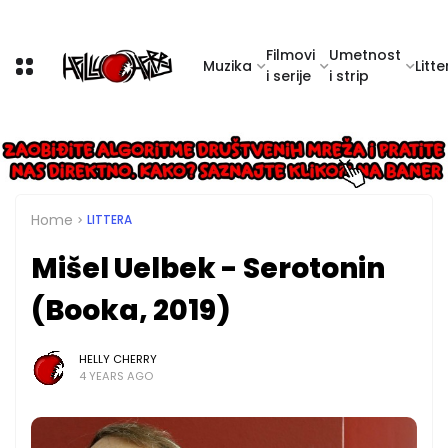
Filmovi
Umetnost
Muzika
Litte
i serije
i strip
Home
LITTERA
Mišel Uelbek - Serotonin
(Booka, 2019)
HELLY CHERRY
4 YEARS AGO