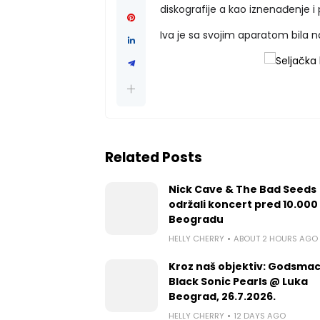
diskografije a kao iznenađenje 
Iva je sa svojim aparatom bila 
Related Posts
Nick Cave & The Bad Seeds
održali koncert pred 10.000 
Beogradu
HELLY CHERRY
ABOUT 2 HOURS AGO
Kroz naš objektiv: Godsmac
Black Sonic Pearls @ Luka
Beograd, 26.7.2026.
HELLY CHERRY
12 DAYS AGO