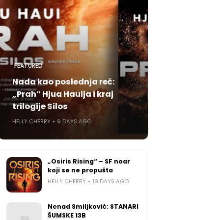
FEATURED
Nada kao poslednja reč:
„Prah“ Hjua Hauija i kraj
trilogije Silos
HELLY CHERRY
9 DAYS AGO
„Osiris Rising“ – SF noar
koji se ne propušta
HELLY CHERRY
19 DAYS AGO
Nenad Smiljković: STANARI
ŠUMSKE 13B