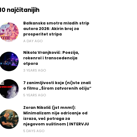
10 najčitanijih
Balkanska smotra mladih strip
autora 2026: Akirin broj za
prosperitet stripa
A DAY AGO
Nikola Vranjković: Poezija,
rokenrol i transcedencija
otpora
3 YEARS AGO
7 zanimljivosti koje (ni)ste znali
o filmu „Širom zatvorenih očiju“
5 YEARS AGO
Zoran Nikolić (jst mnml):
Minimalizam nije odricanje od
izraza, već potraga za
njegovom suštinom | INTERVJU
5 DAYS AGO