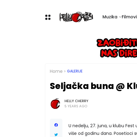
Muzika
Filmovi 
Home
GALERIJE
Seljačka buna @ Klu
HELLY CHERRY
5 YEARS AGO
U nedelju, 27. juna, u klubu Fes
više od godinu dana. Posetioci su