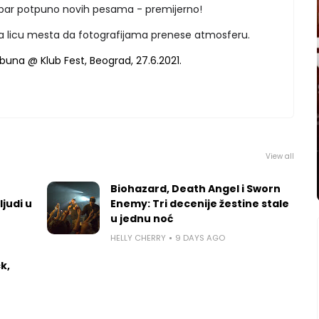
i par potpuno novih pesama - premijerno!
na licu mesta da fotografijama prenese atmosferu.
View all
Biohazard, Death Angel i Sworn
ljudi u
Enemy: Tri decenije žestine stale
u jednu noć
HELLY CHERRY
9 DAYS AGO
k,