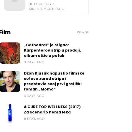
HELLY CHERRY
ABOUT A MONTH AGO
Film
View all
„Cathedral“ je stigao:
Karpenterov strip u prodaji,
album stiže u petak
3 DAYS AGO
Džon Kjusak napustio filmske
setove zarad stripa i
predstavio svoj prvi grafički
roman „Momo“
3 DAYS AGO
A CURE FOR WELLNESS (2017) –
Za scenario nema leka
8 DAYS AGO