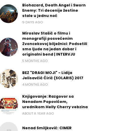
Biohazard, Death Angel i Sworn
Enemy: Tri decenije žestine
stale u jednu noć
9 DAYS AGO
Miroslav Stašić o filmu i
monografiji posvećenim
Zvoncekovoj bilježnici: Podsetili
smo ljude na jedan dobar i
originalni bend | INTERVJU
5 MONTHS AGO
BEZ "DRAGI MOJI" - Lidija
Jelisavčić Ćirić (SOLARIS) 2017
4 MONTHS AGO
Knjigovanje: Razgovor sa
Nenadom Popovićem,
urednikom Helly Cherry vebzina
ABOUT A YEAR AGO
Nenad Smiljković: CIMER