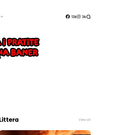
13k
3k
Littera
View all