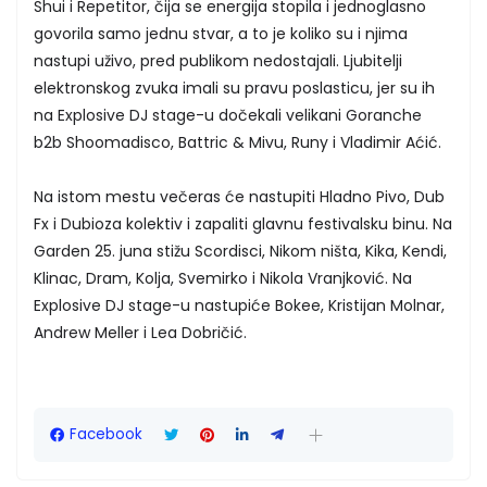
Shui i Repetitor, čija se energija stopila i jednoglasno
govorila samo jednu stvar, a to je koliko su i njima
nastupi uživo, pred publikom nedostajali. Ljubitelji
elektronskog zvuka imali su pravu poslasticu, jer su ih
na Explosive DJ stage-u dočekali velikani Goranche
b2b Shoomadisco, Battric & Mivu, Runy i Vladimir Aćić.
Na istom mestu večeras će nastupiti Hladno Pivo, Dub
Fx i Dubioza kolektiv i zapaliti glavnu festivalsku binu. Na
Garden 25. juna stižu Scordisci, Nikom ništa, Kika, Kendi,
Klinac, Dram, Kolja, Svemirko i Nikola Vranjković. Na
Explosive DJ stage-u nastupiće Bokee, Kristijan Molnar,
Andrew Meller i Lea Dobričić.
Facebook