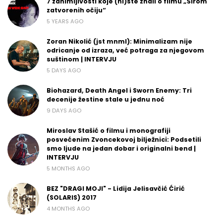
7 zanimljivosti koje (ni)ste znali o filmu „Širom
zatvorenih očiju“
5 YEARS AGO
Zoran Nikolić (jst mnml): Minimalizam nije
odricanje od izraza, već potraga za njegovom
suštinom | INTERVJU
5 DAYS AGO
Biohazard, Death Angel i Sworn Enemy: Tri
decenije žestine stale u jednu noć
9 DAYS AGO
Miroslav Stašić o filmu i monografiji
posvećenim Zvoncekovoj bilježnici: Podsetili
smo ljude na jedan dobar i originalni bend |
INTERVJU
5 MONTHS AGO
BEZ "DRAGI MOJI" - Lidija Jelisavčić Ćirić
(SOLARIS) 2017
4 MONTHS AGO