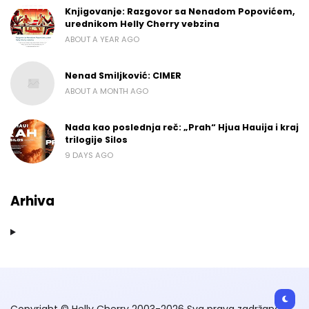
Knjigovanje: Razgovor sa Nenadom Popovićem,
urednikom Helly Cherry vebzina
ABOUT A YEAR AGO
Nenad Smiljković: CIMER
ABOUT A MONTH AGO
Nada kao poslednja reč: „Prah“ Hjua Hauija i kraj
trilogije Silos
9 DAYS AGO
Arhiva