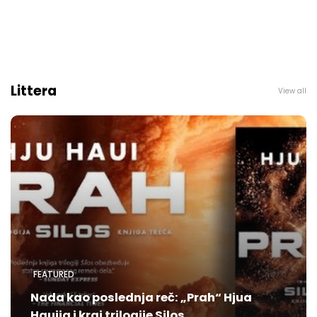
Littera
View all
FEATURED
Nada kao poslednja reč: „Prah“ Hjua
Hauija i kraj trilogije Silos