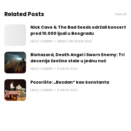
Related Posts
View all
Nick Cave & The Bad Seeds održali koncert
pred 10.000 ljudi u Beogradu
HELLY CHERRY
ABOUT AN HOUR AGO
Biohazard, Death Angel i Sworn Enemy: Tri
decenije žestine stale u jednu noć
HELLY CHERRY
9 DAYS AGO
Pozorište: „Bezdan“ kao konstanta
HELLY CHERRY
9 DAYS AGO