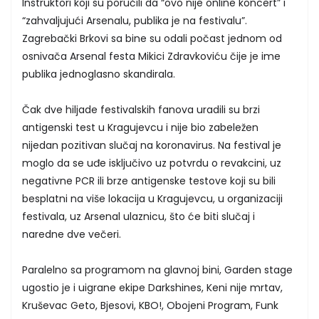
Instruktori koji su poručili da “ovo nije online koncert” i
“zahvaljujući Arsenalu, publika je na festivalu”.
Zagrebački Brkovi sa bine su odali počast jednom od
osnivača Arsenal festa Mikici Zdravkoviću čije je ime
publika jednoglasno skandirala.
Čak dve hiljade festivalskih fanova uradili su brzi
antigenski test u Kragujevcu i nije bio zabeležen
nijedan pozitivan slučaj na koronavirus. Na festival je
moglo da se uđe isključivo uz potvrdu o revakcini, uz
negativne PCR ili brze antigenske testove koji su bili
besplatni na više lokacija u Kragujevcu, u organizaciji
festivala, uz Arsenal ulaznicu, što će biti slučaj i
naredne dve večeri.
Paralelno sa programom na glavnoj bini, Garden stage
ugostio je i uigrane ekipe Darkshines, Keni nije mrtav,
Kruševac Geto, Bjesovi, KBO!, Obojeni Program, Funk