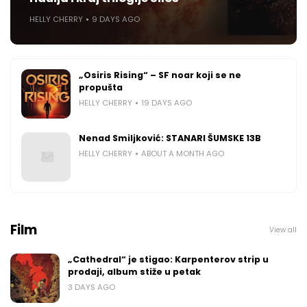
HELLY CHERRY
9 DAYS AGO
„Osiris Rising“ – SF noar koji se ne
propušta
HELLY CHERRY
19 DAYS AGO
Nenad Smiljković: STANARI ŠUMSKE 13B
HELLY CHERRY
ABOUT A MONTH AGO
Film
View all
„Cathedral“ je stigao: Karpenterov strip u
prodaji, album stiže u petak
3 DAYS AGO