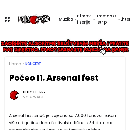
Filmovi
Umetnost
Muzika
Litte
i serije
i strip
Home
KONCERT
Počeo 11. Arsenal fest
HELLY CHERRY
5 YEARS AGO
Arsenal fest sinoć je, zajedno sa 7.000 fanova, nakon
više od godinu dana festivalske tišine u Srbiji krenuo
gromoglasnim zvukom, sa tri festivalske bine.