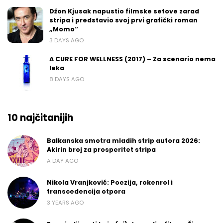
Džon Kjusak napustio filmske setove zarad
stripa i predstavio svoj prvi grafički roman
„Momo“
3 DAYS AGO
A CURE FOR WELLNESS (2017) – Za scenario nema
leka
8 DAYS AGO
10 najčitanijih
Balkanska smotra mladih strip autora 2026:
Akirin broj za prosperitet stripa
A DAY AGO
Nikola Vranjković: Poezija, rokenrol i
transcedencija otpora
3 YEARS AGO