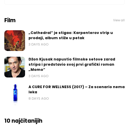
Film
View all
„Cathedral“ je stigao: Karpenterov strip u
prodaji, album stiže u petak
3 DAYS AGO
Džon Kjusak napustio filmske setove zarad
stripa i predstavio svoj prvi grafički roman
„Momo“
3 DAYS AGO
A CURE FOR WELLNESS (2017) – Za scenario nema
leka
8 DAYS AGO
10 najčitanijih