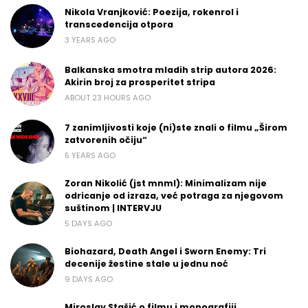
Nikola Vranjković: Poezija, rokenrol i
transcedencija otpora
3 YEARS AGO
Balkanska smotra mladih strip autora 2026:
Akirin broj za prosperitet stripa
ABOUT 23 HOURS AGO
7 zanimljivosti koje (ni)ste znali o filmu „Širom
zatvorenih očiju“
5 YEARS AGO
Zoran Nikolić (jst mnml): Minimalizam nije
odricanje od izraza, već potraga za njegovom
suštinom | INTERVJU
5 DAYS AGO
Biohazard, Death Angel i Sworn Enemy: Tri
decenije žestine stale u jednu noć
9 DAYS AGO
Miroslav Stašić o filmu i monografiji