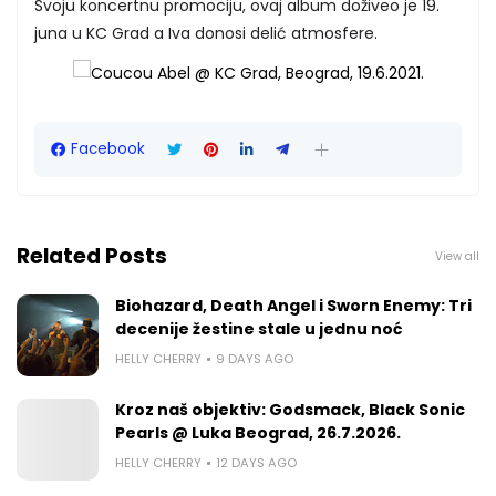
Svoju koncertnu promociju, ovaj album doživeo je 19.
juna u KC Grad a Iva donosi delić atmosfere.
Facebook
Related Posts
View all
Biohazard, Death Angel i Sworn Enemy: Tri
decenije žestine stale u jednu noć
HELLY CHERRY
9 DAYS AGO
Kroz naš objektiv: Godsmack, Black Sonic
Pearls @ Luka Beograd, 26.7.2026.
HELLY CHERRY
12 DAYS AGO