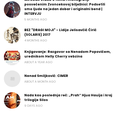
posvećenim Zvoncekovoj bilježnici: Podsetili
smo ljude na jedan dobar i originalni bend |
INTERVJU
5 MONTHS AGO
BEZ "DRAGI MOJI" - Lidija Jelisavčić Ćirić
(SOLARIS) 2017
4 MONTHS AGO
Knjigovanje: Razgovor sa Nenadom Popovićem,
urednikom Helly Cherry vebzina
ABOUT A YEAR AGO
Nenad Smiljković: CIMER
ABOUT A MONTH AGO
Nada kao poslednja reč: „Prah“ Hjua Hauija i kraj
trilogije Silos
9 DAYS AGO