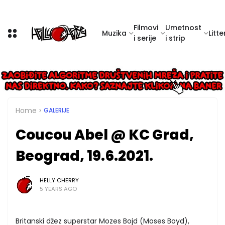
Filmovi
Umetnost
Muzika
Litte
i serije
i strip
Home
GALERIJE
Coucou Abel @ KC Grad,
Beograd, 19.6.2021.
HELLY CHERRY
5 YEARS AGO
Britanski džez superstar Mozes Bojd (Moses Boyd),