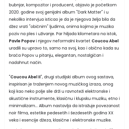
bubnjar, kompozitor i producent, objavio je početkom
2020. godine svoj genijalni album "Dark Matter" i u
nekoliko intervjua isticao je da je njegova želja bila da
džez vrati "običnim" ljudima, onima kojima je muzika
poziv na ples i uživanje. Par hiljada kilometara na istok,
Pavle Popov
i njegov neformalni kvartet
Coucou Abel
uradili su upravo to, samo na svoj, kao i obično kada su
braća Popov u pitanju, elegantan, nostalgičan i
nadahnut način.
"
Coucou Abel II
", drugi studijski album ovog sastava,
inspirisan je traženjem novog muzičkog izraza, onog
koji kao neko polje sile drži u ravnoteži elektronske i
akustične instrumente, klasičnu i klupsku muziku, etno i
minimalizam... Album nastavlja da istražuje povezanost
noir filma, estetike pedesetih i šezdesetih godina XX
veka i esencije džeza, klasične i elektronske muzike.