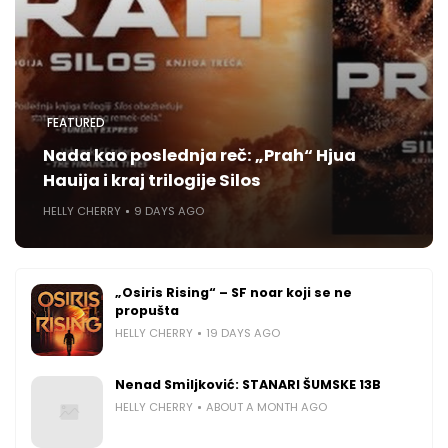
FEATURED
Nada kao poslednja reč: „Prah“ Hjua
Hauija i kraj trilogije Silos
HELLY CHERRY
9 DAYS AGO
„Osiris Rising“ – SF noar koji se ne
propušta
HELLY CHERRY
19 DAYS AGO
Nenad Smiljković: STANARI ŠUMSKE 13B
HELLY CHERRY
ABOUT A MONTH AGO