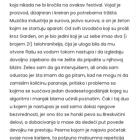
koja nikada ne bi kročila na ovakav festival. Vojaž je
proizvod, dizajniran i kreiran po potrebama tržišta.
Muzička industrija je surova, jezivo surova, a on je žeton
kojim se startuju aparati. Od svih izvođača koji su prošli
kroz Garden, on je bio jedini koji je uz sebe imao dva (i
brojem 2!) telohranitelja, čija je uloga bila da mu
otvore flašu sa vodom tokom nastupa i da izgledaju
dovoljno zajebano da ne želite da pripalite u njihovoj
blizini. Želeo sam da ga intervjuišem, ali onda sam
odustao jer šta imam da ga pitam, kad ne mogu ni da
zamislim količinu paranoje, pritiska i problema sa
kojima se suočava jedan dvadesetogodišnjak kojeg su
algoritmi i manjak blama učinili poznatim. Čak i taj duo
u kojem je nastupao je sad samo dokaz njegove
bezvrednosti, jer ono što se horski peva su Breskvičini
delovi, a dobacivanja iz mase da sledeći put povede
devojku ne prestaju. Pesma kojom je najavio početak
svoje nove karijere, ta potpuno maloumna repeticija