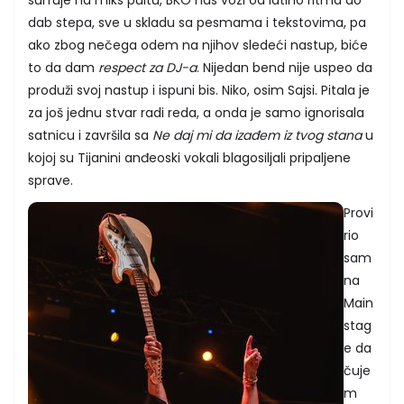
dab stepa, sve u skladu sa pesmama i tekstovima, pa
ako zbog nečega odem na njihov sledeći nastup, biće
to da dam
respect za DJ-a
. Nijedan bend nije uspeo da
produži svoj nastup i ispuni bis. Niko, osim Sajsi. Pitala je
za još jednu stvar radi reda, a onda je samo ignorisala
satnicu i završila sa
Ne daj mi da izađem iz tvog stana
u
kojoj su Tijanini anđeoski vokali blagosiljali pripaljene
sprave.
Provi
rio
sam
na
Main
stag
e da
čuje
m