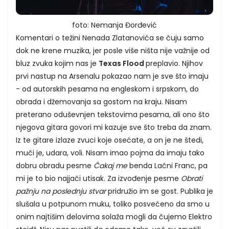
foto: Nemanja Đorđević
Komentari o težini Nenada Zlatanovića se čuju samo
dok ne krene muzika, jer posle više ništa nije važnije od
bluz zvuka kojim nas je
Texas Flood
preplavio. Njihov
prvi nastup na Arsenalu pokazao nam je sve što imaju
- od autorskih pesama na engleskom i srpskom, do
obrada i džemovanja sa gostom na kraju. Nisam
preterano oduševnjen tekstovima pesama, ali ono što
njegova gitara govori mi kazuje sve što treba da znam.
Iz te gitare izlaze zvuci koje osećate, a on je ne štedi,
muči je, udara, voli. Nisam imao pojma da imaju tako
dobru obradu pesme
Čakaj me
benda Lačni Franc, pa
mi je to bio najjači utisak. Za izvođenje pesme
Obrati
pažnju na poslednju stvar
pridružio im se gost. Publika je
slušala u potpunom muku, toliko posvećeno da smo u
onim najtišim delovima solaža mogli da čujemo Elektro