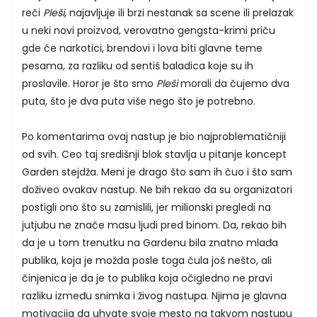
reči
Pleši
, najavljuje ili brzi nestanak sa scene ili prelazak
u neki novi proizvod, verovatno gengsta-krimi priču
gde će narkotici, brendovi i lova biti glavne teme
pesama, za razliku od sentiš baladica koje su ih
proslavile. Horor je što smo
Pleši
morali da čujemo dva
puta, što je dva puta više nego što je potrebno.
Po komentarima ovaj nastup je bio najproblematičniji
od svih. Ceo taj središnji blok stavlja u pitanje koncept
Garden stejdža. Meni je drago što sam ih čuo i što sam
doživeo ovakav nastup. Ne bih rekao da su organizatori
postigli ono što su zamislili, jer milionski pregledi na
jutjubu ne znače masu ljudi pred binom. Da, rekao bih
da je u tom trenutku na Gardenu bila znatno mlađa
publika, koja je možda posle toga čula još nešto, ali
činjenica je da je to publika koja očigledno ne pravi
razliku između snimka i živog nastupa. Njima je glavna
motivacija da uhvate svoje mesto na takvom nastupu