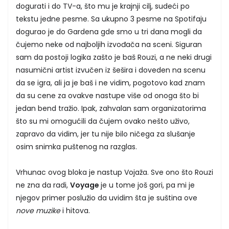
dogurati i do TV-a, što mu je krajnji cilj, sudeći po
tekstu jedne pesme. Sa ukupno 3 pesme na Spotifaju
dogurao je do Gardena gde smo u tri dana mogli da
čujemo neke od najboljih izvođača na sceni. Siguran
sam da postoji logika zašto je baš Rouzi, a ne neki drugi
nasumični artist izvučen iz šešira i doveden na scenu
da se igra, ali ja je baš i ne vidim, pogotovo kad znam
da su cene za ovakve nastupe više od onoga što bi
jedan bend tražio. Ipak, zahvalan sam organizatorima
što su mi omogućili da čujem ovako nešto uživo,
zapravo da vidim, jer tu nije bilo ničega za slušanje
osim snimka puštenog na razglas.
Vrhunac ovog bloka je nastup Vojaža. Sve ono što Rouzi
ne zna da radi,
Voyage
je u tome još gori, pa mi je
njegov primer poslužio da uvidim šta je suština ove
nove muzike
i hitova.