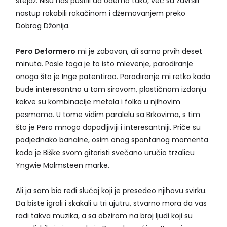
stejdž. Nisu nas pustili da odemo tako, već su završili
nastup rokabili rokačinom i džemovanjem preko
Dobrog Džonija.
Pero Deformero
mi je zabavan, ali samo prvih deset
minuta. Posle toga je to isto mlevenje, parodiranje
onoga što je Inge patentirao. Parodiranje mi retko kada
bude interesantno u tom sirovom, plastičnom izdanju
kakve su kombinacije metala i folka u njihovim
pesmama. U tome vidim paralelu sa Brkovima, s tim
što je Pero mnogo dopadljiviji i interesantniji. Priče su
podjednako banalne, osim onog spontanog momenta
kada je Biške svom gitaristi svečano uručio trzalicu
Yngwie Malmsteen marke.
Ali ja sam bio ređi slučaj koji je presedeo njihovu svirku.
Da biste igrali i skakali u tri ujutru, stvarno mora da vas
radi takva muzika, a sa obzirom na broj ljudi koji su