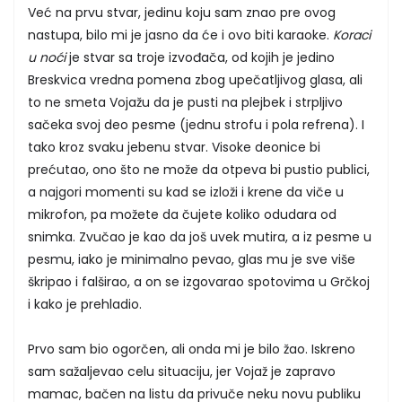
Već na prvu stvar, jedinu koju sam znao pre ovog
nastupa, bilo mi je jasno da će i ovo biti karaoke.
Koraci
u noći
je stvar sa troje izvođača, od kojih je jedino
Breskvica vredna pomena zbog upečatljivog glasa, ali
to ne smeta Vojažu da je pusti na plejbek i strpljivo
sačeka svoj deo pesme (jednu strofu i pola refrena). I
tako kroz svaku jebenu stvar. Visoke deonice bi
prećutao, ono što ne može da otpeva bi pustio publici,
a najgori momenti su kad se izloži i krene da viče u
mikrofon, pa možete da čujete koliko odudara od
snimka. Zvučao je kao da još uvek mutira, a iz pesme u
pesmu, iako je minimalno pevao, glas mu je sve više
škripao i falširao, a on se izgovarao spotovima u Grčkoj
i kako je prehladio.
Prvo sam bio ogorčen, ali onda mi je bilo žao. Iskreno
sam sažaljevao celu situaciju, jer Vojaž je zapravo
mamac, bačen na listu da privuče neku novu publiku