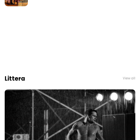
Littera
View all