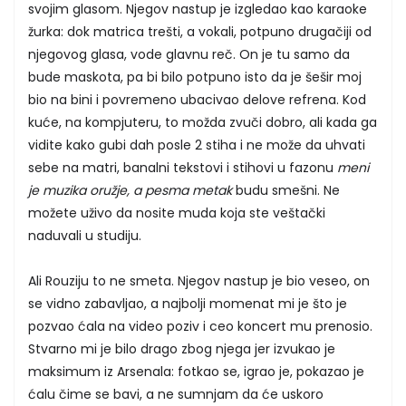
svojim glasom. Njegov nastup je izgledao kao karaoke
žurka: dok matrica trešti, a vokali, potpuno drugačiji od
njegovog glasa, vode glavnu reč. On je tu samo da
bude maskota, pa bi bilo potpuno isto da je šešir moj
bio na bini i povremeno ubacivao delove refrena. Kod
kuće, na kompjuteru, to možda zvuči dobro, ali kada ga
vidite kako gubi dah posle 2 stiha i ne može da uhvati
sebe na matri, banalni tekstovi i stihovi u fazonu
meni
je muzika oružje, a pesma metak
budu smešni. Ne
možete uživo da nosite muda koja ste veštački
naduvali u studiju.
Ali Rouziju to ne smeta. Njegov nastup je bio veseo, on
se vidno zabavljao, a najbolji momenat mi je što je
pozvao ćala na video poziv i ceo koncert mu prenosio.
Stvarno mi je bilo drago zbog njega jer izvukao je
maksimum iz Arsenala: fotkao se, igrao je, pokazao je
ćalu čime se bavi, a ne sumnjam da će uskoro