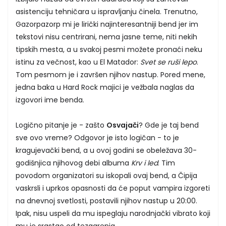
asistenciju tehničara u ispravljanju činela. Trenutno,
Gazorpazorp mi je lirički najinteresantniji bend jer im
tekstovi nisu centrirani, nema jasne teme, niti nekih
tipskih mesta, a u svakoj pesmi možete pronaći neku
istinu za večnost, kao u El Matador:
Svet se ruši lepo
.
Tom pesmom je i završen njihov nastup. Pored mene,
jedna baka u Hard Rock majici je vežbala naglas da
izgovori ime benda.
Logično pitanje je - zašto
Osvajači
? Gde je taj bend
sve ovo vreme? Odgovor je isto logičan - to je
kragujevački bend, a u ovoj godini se obeležava 30-
godišnjica njihovog debi albuma
Krv i led
. Tim
povodom organizatori su iskopali ovaj bend, a Čipija
vaskrsli i uprkos opasnosti da će poput vampira izgoreti
na dnevnoj svetlosti, postavili njihov nastup u 20:00.
Ipak, nisu uspeli da mu ispeglaju narodnjački vibrato koji
mu je srastao od tezgarenja.