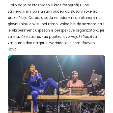
- bilo da je to kroz video ili kroz fotografiju. I ne
zameram im, pa i ja sam počeo da slušam rokenrol
preko Riblje Čorbe, a sada ne odem ni da pljunem na
glavnu binu dok su oni tamo. Voleo bih da saznam da li
je eksperiment uspešan iz perspektive organizatora, jer
sa muzičke strane, kao publika, ovo Vojaž i Rouzi su
zasigurno dva najgora izvođača koje sam doživeo
uživo.