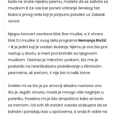
kada ne znate nijednu pesmu, možete da se saživite sa
muzikom ili će vas bar poneti vrištanje ženskog fan
kluba iz prvog reda koji je potpuno poludeo uz
Zalazak
sunca
.
Njegov koncert završava blok žive muzike, a X otvara
blok DJ muzike. Iz ovog dela programa
Nemanja Ristić
- X
je jedini koji je vredan slušanja. Njemu je ovo bio prvi
nastup u životu, a meni prvi kontakt sa njegovom
muzikom. Testirao je mikrofon uzvikom, što me je
podsetilo na neartikulisano podvikivanje u Klinčevim
pesmama, ali srećom, X nije bio ni nalik tome.
Svidelo mi se što je po emociji skladno nastavio ono
što je Jegdić otvorio, mada je mnogo više naginjao u
patetiku. Posebno mi je bilo simpatično kako se borio
sa tremom. Od svih tih instant zvezda očekujete da se
bahate i ponašaju kao u spotovima, a onda ih vidite na