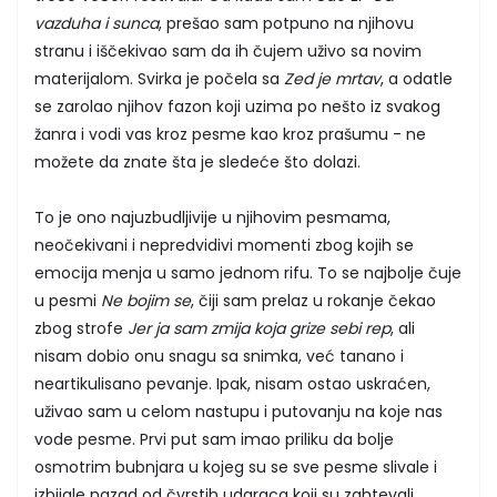
vazduha i sunca
, prešao sam potpuno na njihovu
stranu i iščekivao sam da ih čujem uživo sa novim
materijalom. Svirka je počela sa
Zed je mrtav
, a odatle
se zarolao njihov fazon koji uzima po nešto iz svakog
žanra i vodi vas kroz pesme kao kroz prašumu - ne
možete da znate šta je sledeće što dolazi.
To je ono najuzbudljivije u njihovim pesmama,
neočekivani i nepredvidivi momenti zbog kojih se
emocija menja u samo jednom rifu. To se najbolje čuje
u pesmi
Ne bojim se
, čiji sam prelaz u rokanje čekao
zbog strofe
Jer ja sam zmija koja grize sebi rep
, ali
nisam dobio onu snagu sa snimka, već tanano i
neartikulisano pevanje. Ipak, nisam ostao uskraćen,
uživao sam u celom nastupu i putovanju na koje nas
vode pesme. Prvi put sam imao priliku da bolje
osmotrim bubnjara u kojeg su se sve pesme slivale i
izbijale nazad od čvrstih udaraca koji su zahtevali