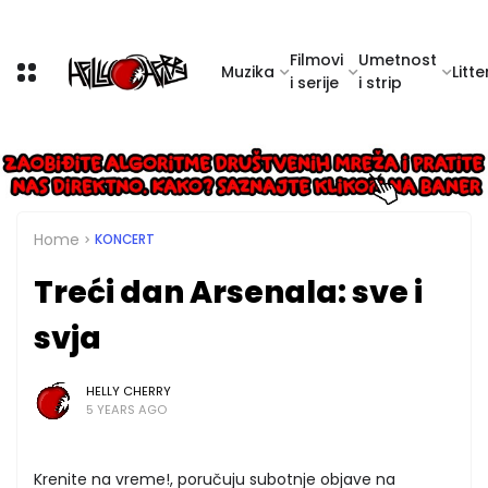
Filmovi
Umetnost
Muzika
Litte
i serije
i strip
Home
KONCERT
Treći dan Arsenala: sve i
svja
HELLY CHERRY
5 YEARS AGO
Krenite na vreme!, poručuju subotnje objave na