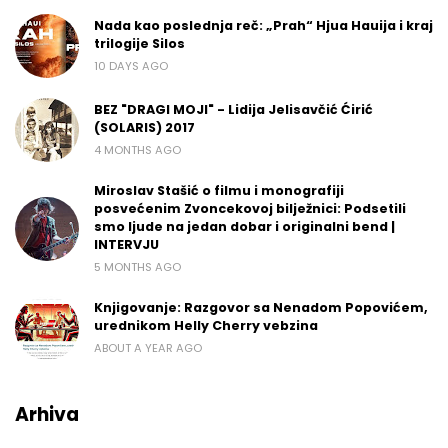
Nada kao poslednja reč: „Prah“ Hjua Hauija i kraj
trilogije Silos
10 DAYS AGO
BEZ "DRAGI MOJI" - Lidija Jelisavčić Ćirić
(SOLARIS) 2017
4 MONTHS AGO
Miroslav Stašić o filmu i monografiji
posvećenim Zvoncekovoj bilježnici: Podsetili
smo ljude na jedan dobar i originalni bend |
INTERVJU
5 MONTHS AGO
Knjigovanje: Razgovor sa Nenadom Popovićem,
urednikom Helly Cherry vebzina
ABOUT A YEAR AGO
Arhiva