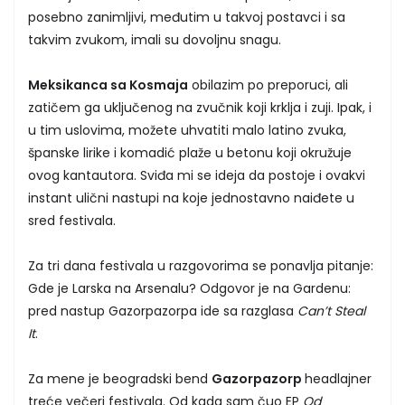
posebno zanimljivi, međutim u takvoj postavci i sa
takvim zvukom, imali su dovoljnu snagu.
Meksikanca sa Kosmaja
obilazim po preporuci, ali
zatičem ga uključenog na zvučnik koji krklja i zuji. Ipak, i
u tim uslovima, možete uhvatiti malo latino zvuka,
španske lirike i komadić plaže u betonu koji okružuje
ovog kantautora. Sviđa mi se ideja da postoje i ovakvi
instant ulični nastupi na koje jednostavno naiđete u
sred festivala.
Za tri dana festivala u razgovorima se ponavlja pitanje:
Gde je Larska na Arsenalu? Odgovor je na Gardenu:
pred nastup Gazorpazorpa ide sa razglasa
Can’t Steal
It
.
Za mene je beogradski bend
Gazorpazorp
headlajner
treće večeri festivala. Od kada sam čuo EP
Od