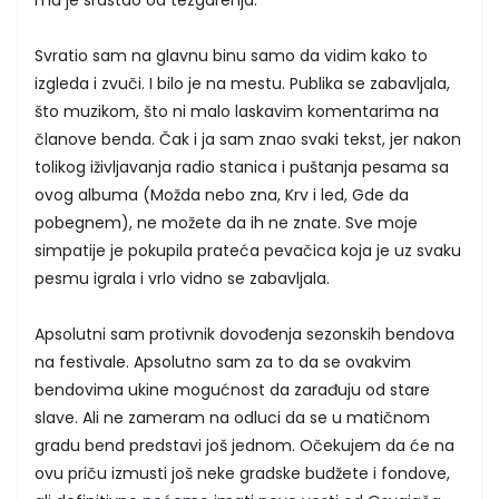
Svratio sam na glavnu binu samo da vidim kako to
izgleda i zvuči. I bilo je na mestu. Publika se zabavljala,
što muzikom, što ni malo laskavim komentarima na
članove benda. Čak i ja sam znao svaki tekst, jer nakon
tolikog iživljavanja radio stanica i puštanja pesama sa
ovog albuma (Možda nebo zna, Krv i led, Gde da
pobegnem), ne možete da ih ne znate. Sve moje
simpatije je pokupila prateća pevačica koja je uz svaku
pesmu igrala i vrlo vidno se zabavljala.
Apsolutni sam protivnik dovođenja sezonskih bendova
na festivale. Apsolutno sam za to da se ovakvim
bendovima ukine mogućnost da zarađuju od stare
slave. Ali ne zameram na odluci da se u matičnom
gradu bend predstavi još jednom. Očekujem da će na
ovu priču izmusti još neke gradske budžete i fondove,