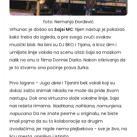
foto: Nemanja Đorđević
Vrhunac je došao sa
Sajsi MC
. Njen nastup je pokazao
kako treba da izgleda, a pre svega zvuči ovakav
muzički blok. Na bini su DJ BKO i Tijana, a kroz dim i
umiljate linije vokala na scenu izlazi Sajsi sa maskom
nalik na onu iz filma Donnie Darko. Nakon otkrivanja da
je to stvarno ona počinje prava žurka.
Prvo lagano -
Jugo dete
i Tijanini bek vokali koji su
dokaz zašto snimak nikada ne može da priđe živom
nastupu. Dok ona virtuozno slaže vokalne linije, Sajsi
nas rešeta rimama.
Nadrkana, nafrkana, namunjena,
napucana
. Da ne znate pesme u originalu, ne biste
imali pojma da su to kolaboracije sa drugim
izvođačima, jer nigde nema plejbekova - sve je živo, na
licu mesta, opipljivo i istinito.