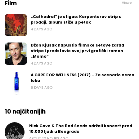
Film
View all
„Cathedral“ je stigao: Karpenterov strip u
prodaji, album stiže u petak
4 DAYS AGO
Džon Kjusak napustio filmske setove zarad
stripa i predstavio svoj prvi grafički roman
„Momo“
4 DAYS AGO
A CURE FOR WELLNESS (2017) – Za scenario nema
leka
9 DAYS AGO
10 najčitanijih
Nick Cave & The Bad Seeds održali koncert pred
10.000 ljudi u Beogradu
ABOUT 20 HOURS AGO