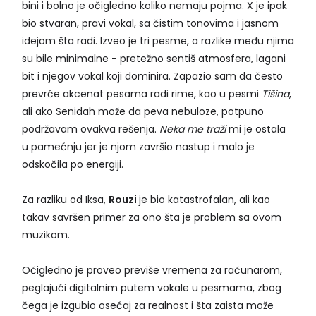
bini i bolno je očigledno koliko nemaju pojma. X je ipak
bio stvaran, pravi vokal, sa čistim tonovima i jasnom
idejom šta radi. Izveo je tri pesme, a razlike među njima
su bile minimalne - pretežno sentiš atmosfera, lagani
bit i njegov vokal koji dominira. Zapazio sam da često
prevrće akcenat pesama radi rime, kao u pesmi
Tišina
,
ali ako Senidah može da peva nebuloze, potpuno
podržavam ovakva rešenja.
Neka me traži
mi je ostala
u pamećnju jer je njom završio nastup i malo je
odskočila po energiji.
Za razliku od Iksa,
Rouzi
je bio katastrofalan, ali kao
takav savršen primer za ono šta je problem sa ovom
muzikom.
Očigledno je proveo previše vremena za računarom,
peglajući digitalnim putem vokale u pesmama, zbog
čega je izgubio osećaj za realnost i šta zaista može