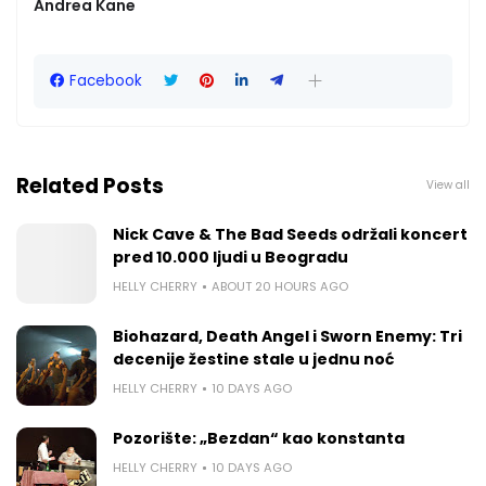
Andrea Kane
Facebook
Related Posts
View all
Nick Cave & The Bad Seeds održali koncert
pred 10.000 ljudi u Beogradu
HELLY CHERRY
ABOUT 20 HOURS AGO
Biohazard, Death Angel i Sworn Enemy: Tri
decenije žestine stale u jednu noć
HELLY CHERRY
10 DAYS AGO
Pozorište: „Bezdan“ kao konstanta
HELLY CHERRY
10 DAYS AGO