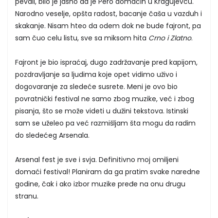
pevali, bilo je jasno da je Pero domaćin u Kragujevcu.
Narodno veselje, opšta radost, bacanje čaša u vazduh i
skakanje. Nisam hteo da odem dok ne bude fajront, pa
sam čuo celu listu, sve sa miksom hita
Crno i Zlatno
.
Fajront je bio ispraćaj, dugo zadržavanje pred kapijom,
pozdravljanje sa ljudima koje opet vidimo uživo i
dogovaranje za sledeće susrete. Meni je ovo bio
povratnički festival ne samo zbog muzike, već i zbog
pisanja, što se može videti u dužini tekstova. Istinski
sam se uželeo pa već razmišljam šta mogu da radim
do sledećeg Arsenala.
Arsenal fest je sve i svja. Definitivno moj omiljeni
domaći festival! Planiram da ga pratim svake naredne
godine, čak i ako izbor muzike pređe na onu drugu
stranu.