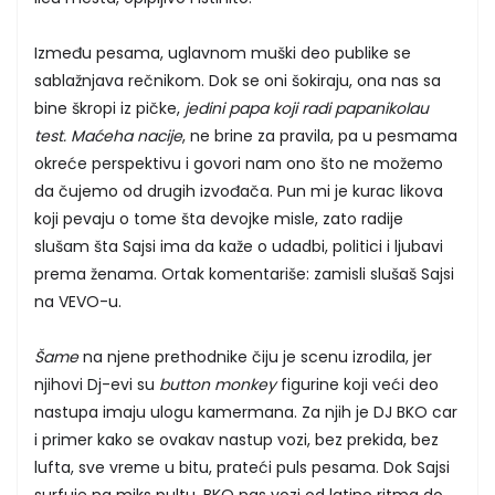
Između pesama, uglavnom muški deo publike se
sablažnjava rečnikom. Dok se oni šokiraju, ona nas sa
bine škropi iz pičke,
jedini papa koji radi papanikolau
test. Maćeha nacije
, ne brine za pravila, pa u pesmama
okreće perspektivu i govori nam ono što ne možemo
da čujemo od drugih izvođača. Pun mi je kurac likova
koji pevaju o tome šta devojke misle, zato radije
slušam šta Sajsi ima da kaže o udadbi, politici i ljubavi
prema ženama. Ortak komentariše: zamisli slušaš Sajsi
na VEVO-u.
Šame
na njene prethodnike čiju je scenu izrodila, jer
njihovi Dj-evi su
button monkey
figurine koji veći deo
nastupa imaju ulogu kamermana. Za njih je DJ BKO car
i primer kako se ovakav nastup vozi, bez prekida, bez
lufta, sve vreme u bitu, prateći puls pesama. Dok Sajsi
surfuje na miks pultu, BKO nas vozi od latino ritma do