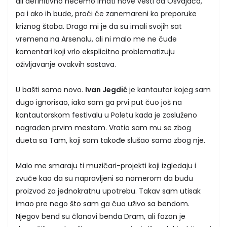
ali definitivno nećemo imati nove vesti od Osvajača,
pa i ako ih bude, proći će zanemareni ko preporuke
kriznog štaba. Drago mi je da su imali svojih sat
vremena na Arsenalu, ali ni malo me ne čude
komentari koji vrlo eksplicitno problematizuju
oživljavanje ovakvih sastava.
U bašti samo novo.
Ivan Jegdić
je kantautor kojeg sam
dugo ignorisao, iako sam ga prvi put čuo još na
kantautorskom festivalu u Poletu kada je zasluženo
nagrađen prvim mestom. Vratio sam mu se zbog
dueta sa Tam, koji sam takođe slušao samo zbog nje.
Malo me smaraju ti muzičari-projekti koji izgledaju i
zvuče kao da su napravljeni sa namerom da budu
proizvod za jednokratnu upotrebu. Takav sam utisak
imao pre nego što sam ga čuo uživo sa bendom.
Njegov bend su članovi benda Dram, ali fazon je