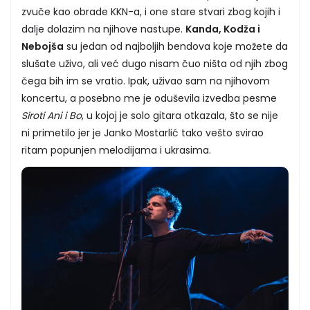
zvuče kao obrade KKN-a, i one stare stvari zbog kojih i
dalje dolazim na njihove nastupe.
Kanda, Kodža i
Nebojša
su jedan od najboljih bendova koje možete da
slušate uživo, ali već dugo nisam čuo ništa od njih zbog
čega bih im se vratio. Ipak, uživao sam na njihovom
koncertu, a posebno me je oduševila izvedba pesme
Siroti Ani i Bo
, u kojoj je solo gitara otkazala, što se nije
ni primetilo jer je Janko Mostarlić tako vešto svirao
ritam popunjen melodijama i ukrasima.