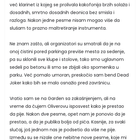
već klarinet iz kojeg se prolivala kakofonija brzih solaža i
dosadnih, smrtno dosadnih deonica bez smisla i
razloga. Nakon jedne pesme nisam mogao više da
slušam to prazno maltretiranje instrumenta.
Ne znam zašto, ali organizatori su smatrali da je na
onoj čistini pored parkinga previše mesta za sedenje,
pa su sklonili sve klupe i stolove, tako smo uglavnom
sedeli po betonu ili smo se zbijali oko spomenika u
parku. Već pomalo umoran, preskočio sam bend Dead
Joker kako bih se malo osnažio pred završnicu.
Vratio sam se na Garden sa zakašnjenjem, ali na
vreme da čujem Oliverovu isposvest kako je prestao
da pije. Nakon dve pesme, opet nam je ponovio da je
prestao, a da je publika bolja od pića. Kasnije, za svaki
slučaj, još jednom nas je podsetio da više ne pije.
Između su se nizale one nebitne nove pesme, koje mi