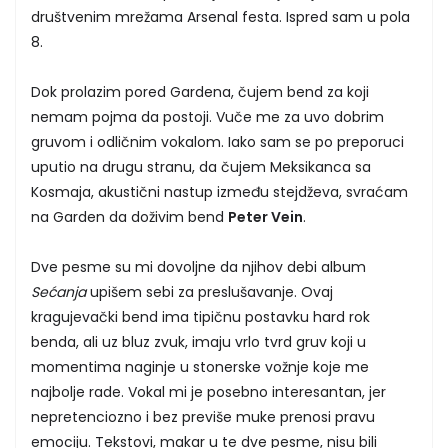
društvenim mrežama Arsenal festa. Ispred sam u pola
8.
Dok prolazim pored Gardena, čujem bend za koji
nemam pojma da postoji. Vuče me za uvo dobrim
gruvom i odličnim vokalom. Iako sam se po preporuci
uputio na drugu stranu, da čujem Meksikanca sa
Kosmaja, akustični nastup između stejdževa, svraćam
na Garden da doživim bend
Peter Vein
.
Dve pesme su mi dovoljne da njihov debi album
Sećanja
upišem sebi za preslušavanje. Ovaj
kragujevački bend ima tipičnu postavku hard rok
benda, ali uz bluz zvuk, imaju vrlo tvrd gruv koji u
momentima naginje u stonerske vožnje koje me
najbolje rade. Vokal mi je posebno interesantan, jer
nepretenciozno i bez previše muke prenosi pravu
emociju. Tekstovi, makar u te dve pesme, nisu bili