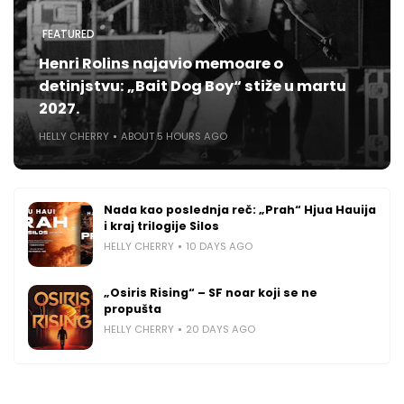
FEATURED
Henri Rolins najavio memoare o
detinjstvu: „Bait Dog Boy“ stiže u martu
2027.
HELLY CHERRY
ABOUT 5 HOURS AGO
Nada kao poslednja reč: „Prah“ Hjua Hauija
i kraj trilogije Silos
HELLY CHERRY
10 DAYS AGO
„Osiris Rising“ – SF noar koji se ne
propušta
HELLY CHERRY
20 DAYS AGO