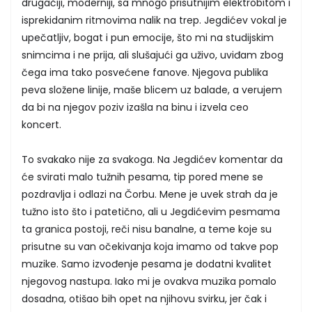
drugačiji, moderniji, sa mnogo prisutnijim elektrobitom i
isprekidanim ritmovima nalik na trep. Jegdićev vokal je
upečatljiv, bogat i pun emocije, što mi na studijskim
snimcima i ne prija, ali slušajući ga uživo, uviđam zbog
čega ima tako posvećene fanove. Njegova publika
peva složene linije, maše blicem uz balade, a verujem
da bi na njegov poziv izašla na binu i izvela ceo
koncert.
To svakako nije za svakoga. Na Jegdićev komentar da
će svirati malo tužnih pesama, tip pored mene se
pozdravlja i odlazi na Čorbu. Mene je uvek strah da je
tužno isto što i patetično, ali u Jegdićevim pesmama
ta granica postoji, reči nisu banalne, a teme koje su
prisutne su van očekivanja koja imamo od takve pop
muzike. Samo izvođenje pesama je dodatni kvalitet
njegovog nastupa. Iako mi je ovakva muzika pomalo
dosadna, otišao bih opet na njihovu svirku, jer čak i