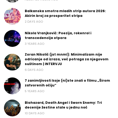
Balkanska smotra mladih strip autora 2026:
Akirin broj za prosperitet stripa
2 DAYS AGO
Nikola Vranjković: Poezija, rokenrol i
transcedencija otpora
3 YEARS AGO
Zoran Nikolić (jst mnml): Minimalizam nije
odricanje od izraza, već potraga za njegovom
suštinom | INTERVJU
6 DAYS AGO
7 zanimljivosti koje (ni)ste znali o filmu „Širom
zatvorenih očiju“
5 YEARS AGO
Biohazard, Death Angel i Sworn Enemy: Tri
decenije žestine stale u jednu noć
10 DAYS AGO