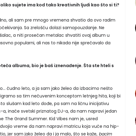
ko sujete ima kod tako kreativnih ljudi kao što si ti?
edno, ali sam pre mnogo vremena shvatio da ovo radim
očekivanja. Sa zrelošću dolazi samopouzdanje. Ne
alac, a niti prosečan metalac shvatiti ovaj album u
sovno popularni, ali nas to nikada nije sprečavalo da
 preteča albuma, bio je baš iznenađenje. Šta ste hteli s
... čudno leto, a ja sam jako želeo da izbacimo nešto
oigramo sa tim nečuvenim konceptom letnjeg hita, koji bi
o slušam kad leto dođe, pa sam na ličnu inicijativu
s-a, inače svetski priznatog DJ-a, da nam napravi jedan
 The Grand Summer. Kid Vibes nam je, usred
dvojio vreme da nam napravi matricu koja vuče na hip-
o, jer sam jako želeo da i ja malo, što se kaže,
bacim