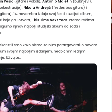
n Pešić
(gitare i vokali),
Antonio Maletin
(bubnjevi),
 orkestracije),
Nikola Andrejić
(fretles bas gitara) i
gitara), 14. novembra izdaje svoj šesti studijski album,
 koja ga i otvara,
This Time Next Year
. Prema rečima
gurno njihov najbolji studijski album do sada i
.
oristili smo kako bismo sa njim porazgovarali o novom
bum svojim najboljim izdanjem, neobičnim letnjim
e. Uživajte...