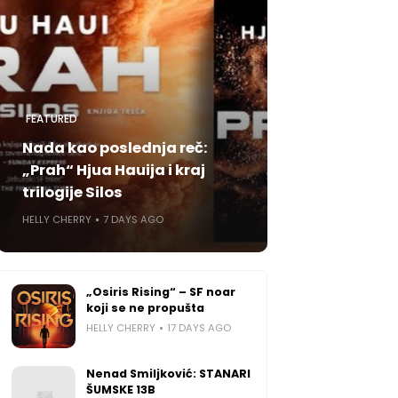
FEATURED
Nada kao poslednja reč:
„Prah“ Hjua Hauija i kraj
trilogije Silos
HELLY CHERRY
7 DAYS AGO
„Osiris Rising“ – SF noar
koji se ne propušta
HELLY CHERRY
17 DAYS AGO
Nenad Smiljković: STANARI
ŠUMSKE 13B