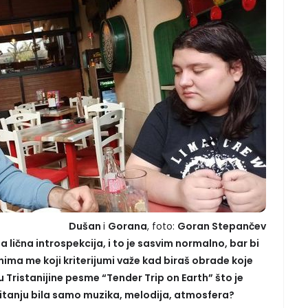
Dušan
i
Gorana
, foto:
Goran Stepančev
a lična introspekcija, i to je sasvim normalno, bar bi
ima me koji kriterijumi važe kad biraš obrade koje
tu Tristanijine pesme “Tender Trip on Earth” što je
u pitanju bila samo muzika, melodija, atmosfera?