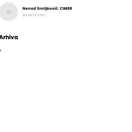
Nenad Smiljković: CIMER
30 DAYS AGO
Arhiva