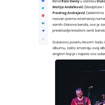
Bend
Rain Delay
u sastavu
Duša
Matija Anđelković
(klavijature i
Predrag Andrejević
(električna 
nazvan prema istoimenoj numeri
samih članova benda, ovo je zasi
predstavlja kreativni zenit benda
Dušanovu posetu Novom Sadu isk
albumu, zašto smatraju ovaj al
singlom koji je i najavio ovo izdanj