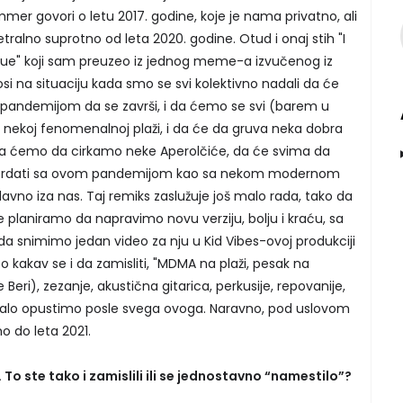
er govori o letu 2017. godine, koje je nama privatno, ali
tralno suprotno od leta 2020. godine. Otud i onaj stih "I
gue" koji sam preuzeo iz jednog meme-a izvučenog iz
osi na situaciju kada smo se svi kolektivno nadali da će
 pandemijom da se završi, i da ćemo se svi (barem u
nekoj fenomenalnoj plaži, i da će da gruva neka dobra
a ćemo da cirkamo neke Aperolčiće, da će svima da
sprdati sa ovom pandemijom kao sa nekom modernom
avno iza nas. Taj remiks zaslužuje još malo rada, tako da
 planiramo da napravimo novu verziju, bolju i kraću, sa
a snimimo jedan video za nju u Kid Vibes-ovoj produkciji
o kakav se i da zamisliti, "MDMA na plaži, pesak na
 Beri), zezanje, akustična gitarica, perkusije, repovanije,
mi malo opustimo posle svega ovoga. Naravno, pod uslovom
o do leta 2021.
 To ste tako i zamislili ili se jednostavno “namestilo”?