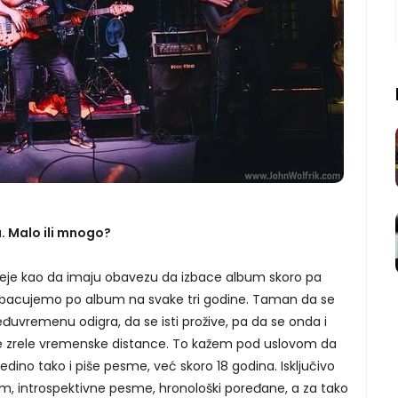
. Malo ili mnogo?
rneje kao da imaju obavezu da izbace album skoro pa
izbacujemo po album na svake tri godine. Taman da se
đuvremenu odigra, da se isti prožive, pa da se onda i
e zrele vremenske distance. To kažem pod uslovom da
edino tako i piše pesme, već skoro 18 godina. Isključivo
im, introspektivne pesme, hronološki poređane, a za tako