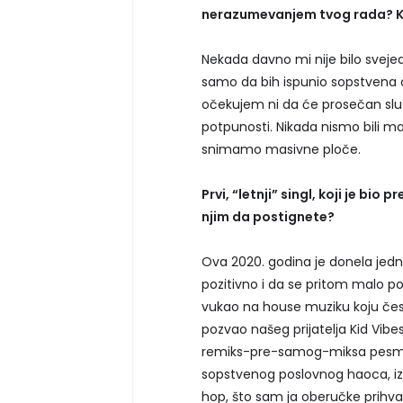
nerazumevanjem tvog rada? Koli
Nekada davno mi nije bilo svej
samo da bih ispunio sopstvena 
očekujem ni da će prosečan sluš
potpunosti. Nikada nismo bili ma
snimamo masivne ploče.
Prvi, “letnji” singl, koji je bio
njim da postignete?
Ova 2020. godina je donela jedno
pozitivno i da se pritom malo p
vukao na house muziku koju čest
pozvao našeg prijatelja Kid Vibe
remiks-pre-samog-miksa pesme
sopstvenog poslovnog haoca, iz
hop, što sam ja oberučke prihvati