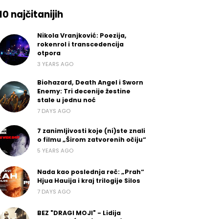
10 najčitanijih
Nikola Vranjković: Poezija,
rokenrol i transcedencija
otpora
3 YEARS AGO
Biohazard, Death Angel i Sworn
Enemy: Tri decenije žestine
stale u jednu noć
7 DAYS AGO
7 zanimljivosti koje (ni)ste znali
o filmu „Širom zatvorenih očiju“
5 YEARS AGO
Nada kao poslednja reč: „Prah“
Hjua Hauija i kraj trilogije Silos
7 DAYS AGO
BEZ "DRAGI MOJI" - Lidija