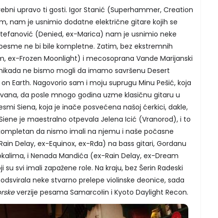
bni upravo ti gosti. Igor Stanić (Superhammer, Creation
bum, nam je usnimio dodatne električne gitare kojih se
 Stefanović (Denied, ex-Marica) nam je usnimio neke
e pesme ne bi bile kompletne. Zatim, bez ekstremnih
om, ex-Frozen Moonlight) i mecosoprana Vande Marijanski
nikada ne bismo mogli da imamo savršenu Desert
ip on Earth. Nagovorio sam i moju suprugu Minu Pešić, koja
zovana, da posle mnogo godina uzme klasičnu gitaru u
esmi Siena, koja je inače posvećena našoj ćerkici, dakle,
iene je maestralno otpevala Jelena Icić (Vranorod), i to
kompletan da nismo imali na njemu i naše počasne
ain Delay, ex-Equinox, ex-Rđa) na bass gitari, Gordanu
vokalima, i Nenada Mandića (ex-Rain Delay, ex-Dream
oji su svi imali zapažene role. Na kraju, bez Šerin Radeski
odsvirala neke stvarno prelepe violinske deonice, sada
orske
verzije pesama Samarcołin i Kyoto Daylight Recon.