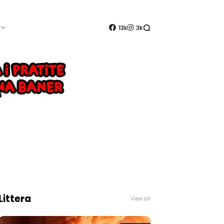
13k
3k
Littera
View all