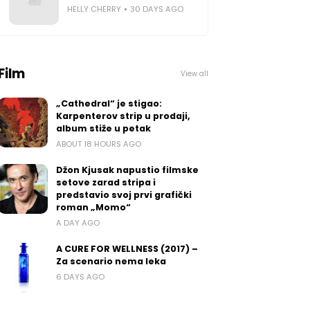
HELLY CHERRY
30 DAYS AGO
Film
View all
„Cathedral“ je stigao:
Karpenterov strip u prodaji,
album stiže u petak
ABOUT 18 HOURS AGO
Džon Kjusak napustio filmske
setove zarad stripa i
predstavio svoj prvi grafički
roman „Momo“
A DAY AGO
A CURE FOR WELLNESS (2017) –
Za scenario nema leka
6 DAYS AGO