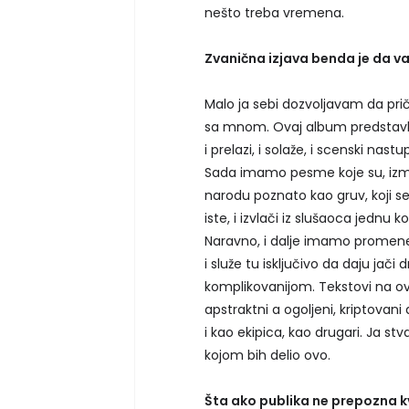
nešto treba vremena.
Zvanična izjava benda je da va
Malo ja sebi dozvoljavam da pri
sa mnom. Ovaj album predstavlja 
i prelazi, i solaže, i scenski na
Sada imamo pesme koje su, izmeđ
narodu poznato kao gruv, koji s
iste, i izvlači iz slušaoca jednu
Naravno, i dalje imamo promene 
i služe tu isključivo da daju j
komplikovanijom. Tekstovi na o
apstraktni a ogoljeni, kriptovani
i kao ekipica, kao drugari. Ja s
kojom bih delio ovo.
Šta ako publika ne prepozna kv