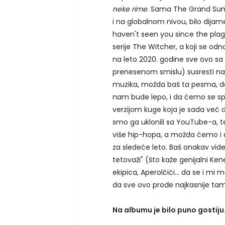
neke rime
. Sama The Grand Summ
i na globalnom nivou, bilo dijame
haven't seen you since the pla
serije The Witcher, a koji se odn
na leto 2020. godine sve ovo sa
prenesenom smislu) susresti na 
muzika, možda baš ta pesma, d
nam bude lepo, i da ćemo se 
verzijom kuge koja je sada već d
smo ga uklonili sa YouTube-a, te
više hip-hopa, a možda ćemo i d
za sledeće leto. Baš onakav vide
tetovaži" (što kaže genijalni Kene
ekipica, Aperolčići... da se i 
da sve ovo prođe najkasnije tam
Na albumu je bilo puno gostiju.