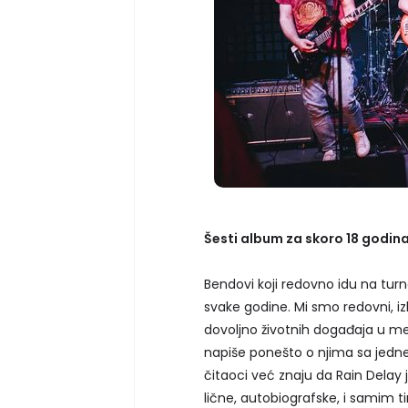
Šesti album za skoro 18 godina
Bendovi koji redovno idu na tu
svake godine. Mi smo redovni, 
dovoljno životnih događaja u me
napiše ponešto o njima sa jedn
čitaoci već znaju da Rain Delay j
lične, autobiografske, i samim t