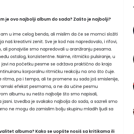
m je ovo najbolji album do sada? Zašto je najbolji?
čam u ime celog benda, ali mislim da će se momci složiti
naš kreativni zenit. Sve je kod nas napredovalo, i rifovi,
stup, ali ponajviše smo napredovali u aranžiranju pesama.
u ostalog, konzistentne. Naime, ritmičko pulsiranje, u
e javi na početku pesme se održava praktično do kraja
 kontinuiranu korporalnu ritmičku reakciju na ono što čuje.
ritma, pa i tempa, ali te promene su sada još smislenije,
ači dramski efekat pesmama, a ne da učine pesmu
vom albumu su nešto najbolje što smo napisali,
 a jasni. Izvedba je svakako najbolja do sada, a sazreli smo
tvarno ne mogu da zamislim bolju skupinu mladih ljudi sa
alitet albuma? Kako se uopšte nosiš sa kritikama ili