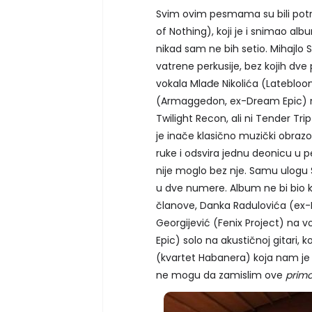
Svim ovim pesmama su bili potre
of Nothing), koji je i snimao al
nikad sam ne bih setio. Mihajlo
vatrene perkusije, bez kojih dv
vokala Mlađe Nikolića (Lateblo
(Armaggedon, ex-Dream Epic) 
Twilight Recon, ali ni Tender Tr
je inače klasično muzički obra
ruke i odsvira jednu deonicu u p
nije moglo bez nje. Samu ulogu S
u dve numere. Album ne bi bio 
članove, Danka Radulovića (ex-R
Georgijević (Fenix Project) na 
Epic) solo na akustičnoj gitari, k
(kvartet Habanera) koja nam je 
ne mogu da zamislim ove
prim