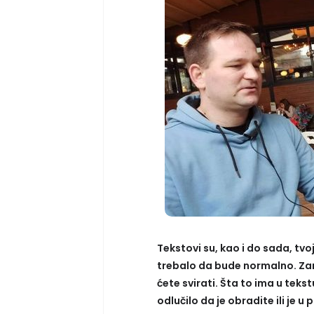
Tekstovi su, kao i do sada, tvoj
trebalo da bude normalno. Zan
ćete svirati. Šta to ima u teks
odlučilo da je obradite ili je 