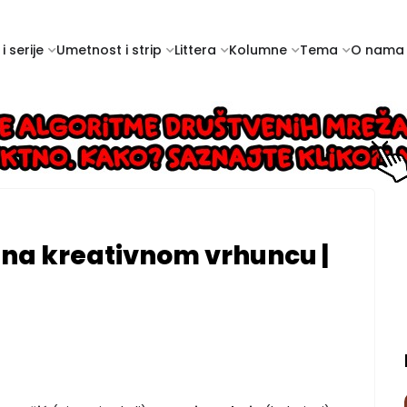
i serije
Umetnost i strip
Littera
Kolumne
Tema
O nama
na kreativnom vrhuncu |