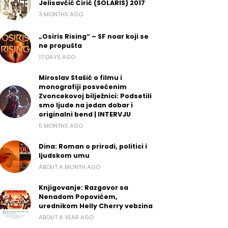
Jelisavčić Ćirić (SOLARIS) 2017
3 MONTHS AGO
„Osiris Rising“ – SF noar koji se
ne propušta
17 DAYS AGO
Miroslav Stašić o filmu i
monografiji posvećenim
Zvoncekovoj bilježnici: Podsetili
smo ljude na jedan dobar i
originalni bend | INTERVJU
5 MONTHS AGO
Dina: Roman o prirodi, politici i
ljudskom umu
ABOUT A MONTH AGO
Knjigovanje: Razgovor sa
Nenadom Popovićem,
urednikom Helly Cherry vebzina
ABOUT A YEAR AGO