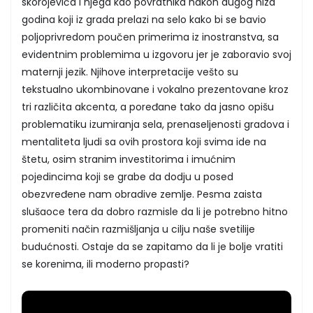
skorojevića i njega kao povratnika nakon dugog niza
godina koji iz grada prelazi na selo kako bi se bavio
poljoprivredom poučen primerima iz inostranstva, sa
evidentnim problemima u izgovoru jer je zaboravio svoj
maternji jezik. Njihove interpretacije vešto su
tekstualno ukombinovane i vokalno prezentovane kroz
tri različita akcenta, a poređane tako da jasno opišu
problematiku izumiranja sela, prenaseljenosti gradova i
mentaliteta ljudi sa ovih prostora koji svima ide na
štetu, osim stranim investitorima i imućnim
pojedincima koji se grabe da dodju u posed
obezvređene nam obradive zemlje. Pesma zaista
slušaoce tera da dobro razmisle da li je potrebno hitno
promeniti način razmišljanja u cilju naše svetilije
budućnosti. Ostaje da se zapitamo da li je bolje vratiti
se korenima, ili moderno propasti?