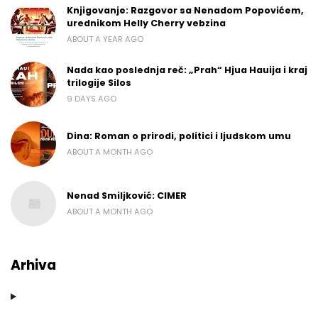
Knjigovanje: Razgovor sa Nenadom Popovićem,
urednikom Helly Cherry vebzina
ABOUT A YEAR AGO
Nada kao poslednja reč: „Prah“ Hjua Hauija i kraj
trilogije Silos
9 DAYS AGO
Dina: Roman o prirodi, politici i ljudskom umu
ABOUT A MONTH AGO
Nenad Smiljković: CIMER
ABOUT A MONTH AGO
Arhiva