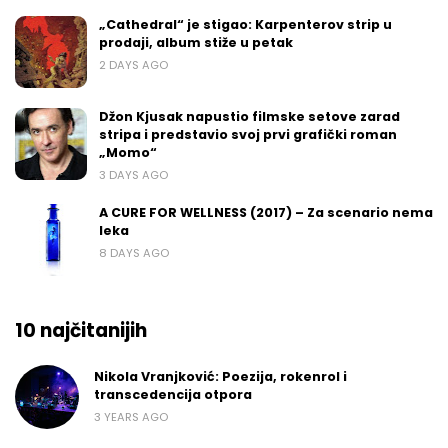
„Cathedral“ je stigao: Karpenterov strip u
prodaji, album stiže u petak
2 DAYS AGO
Džon Kjusak napustio filmske setove zarad
stripa i predstavio svoj prvi grafički roman
„Momo“
3 DAYS AGO
A CURE FOR WELLNESS (2017) – Za scenario nema
leka
8 DAYS AGO
10 najčitanijih
Nikola Vranjković: Poezija, rokenrol i
transcedencija otpora
3 YEARS AGO