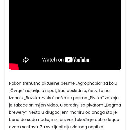
Nakon trenutno aktuelne pesme „Agrophobia“ za koju
„Čvrge“ najavljuju i spot, kao poslednja, četvrta na
izdanju „Bazuka zvuka“ našla se pesma „Pivska“ za koju
je takođe snimljen video, u saradnji sa pivarom „Dogma
brewery“. Nešto u drugačijem maniru od onoga što je
bend do sada nudio, irski prizvuk takođe je dobro legao
ovom sastavu. Za sve ljubitelje zlatnog napitka