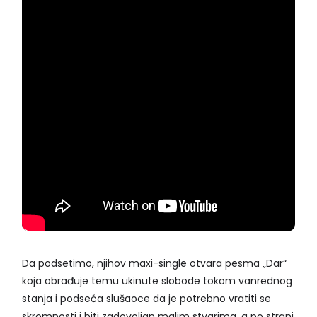
Da podsetimo, njihov maxi-single otvara pesma „Dar“
koja obrađuje temu ukinute slobode tokom vanrednog
stanja i podseća slušaoce da je potrebno vratiti se
skromnosti i biti zadovoljan malim stvarima, a po strani