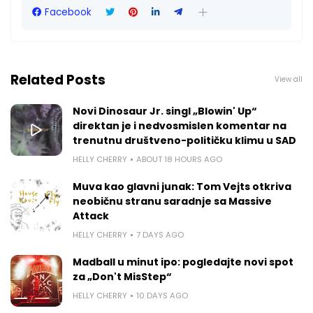
Facebook
Related Posts
View all
Novi Dinosaur Jr. singl „Blowin' Up“
direktan je i nedvosmislen komentar na
trenutnu društveno-političku klimu u SAD
HELLY CHERRY
ABOUT 18 HOURS AGO
Muva kao glavni junak: Tom Vejts otkriva
neobičnu stranu saradnje sa Massive
Attack
HELLY CHERRY
7 DAYS AGO
Madball u minut ipo: pogledajte novi spot
za „Don't MisStep“
HELLY CHERRY
10 DAYS AGO