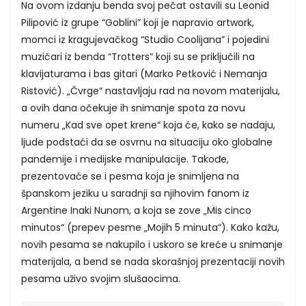
Na ovom izdanju benda svoj pečat ostavili su Leonid
Pilipović iz grupe “Goblini” koji je napravio artwork,
momci iz kragujevačkog “Studio Coolijana” i pojedini
muzičari iz benda “Trotters” koji su se priključili na
klavijaturama i bas gitari (Marko Petković i Nemanja
Ristović). „Čvrge“ nastavljaju rad na novom materijalu,
a ovih dana očekuje ih snimanje spota za novu
numeru „Kad sve opet krene“ koja će, kako se nadaju,
ljude podstaći da se osvrnu na situaciju oko globalne
pandemije i medijske manipulacije. Takođe,
prezentovaće se i pesma koja je snimljena na
španskom jeziku u saradnji sa njihovim fanom iz
Argentine Inaki Nunom, a koja se zove „Mis cinco
minutos“ (prepev pesme „Mojih 5 minuta“). Kako kažu,
novih pesama se nakupilo i uskoro se kreće u snimanje
materijala, a bend se nada skorašnjoj prezentaciji novih
pesama uživo svojim slušaocima.