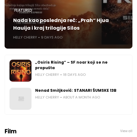
FEATURED
Nada kao poslednja reč: „Prah“ Hjua
Hauija i kraj trilogije Silos
HELLY CHERRY
9 DAYS AGO
„Osiris Rising“ – SF noar koji se ne
propušta
HELLY CHERRY
18 DAYS AGO
Nenad Smiljković: STANARI ŠUMSKE 13B
HELLY CHERRY
ABOUT A MONTH AGO
Film
View all