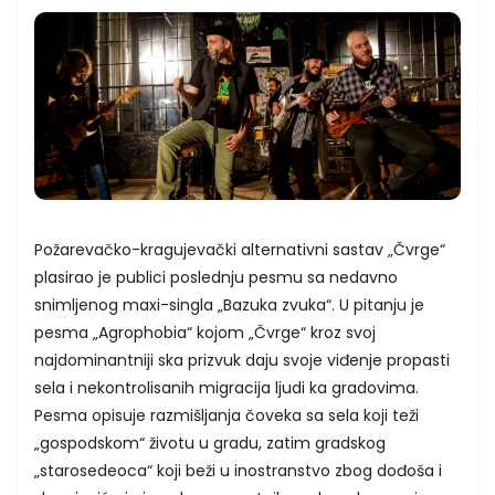
Požarevačko-kragujevački alternativni sastav „Čvrge“
plasirao je publici poslednju pesmu sa nedavno
snimljenog maxi-singla „Bazuka zvuka“. U pitanju je
pesma „Agrophobia“ kojom „Čvrge“ kroz svoj
najdominantniji ska prizvuk daju svoje viđenje propasti
sela i nekontrolisanih migracija ljudi ka gradovima.
Pesma opisuje razmišljanja čoveka sa sela koji teži
„gospodskom“ životu u gradu, zatim gradskog
„starosedeoca“ koji beži u inostranstvo zbog dođoša i