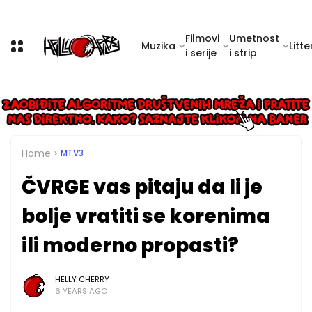
Filmovi
Umetnost
Muzika
Litte
i serije
i strip
Home
MTV3
ČVRGE vas pitaju da li je
bolje vratiti se korenima
ili moderno propasti?
HELLY CHERRY
6 YEARS AGO