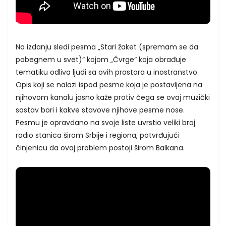
Na izdanju sledi pesma „Stari žaket (spremam se da
pobegnem u svet)“ kojom „Čvrge“ koja obrađuje
tematiku odliva ljudi sa ovih prostora u inostranstvo.
Opis koji se nalazi ispod pesme koja je postavljena na
njihovom kanalu jasno kaže protiv čega se ovaj muzički
sastav bori i kakve stavove njihove pesme nose.
Pesmu je opravdano na svoje liste uvrstio veliki broj
radio stanica širom Srbije i regiona, potvrđujući
činjenicu da ovaj problem postoji širom Balkana.