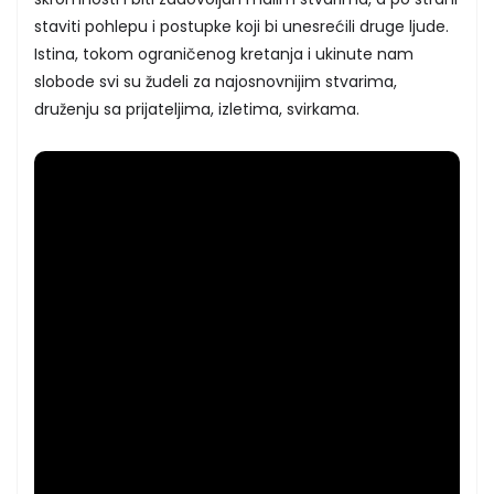
staviti pohlepu i postupke koji bi unesrećili druge ljude.
Istina, tokom ograničenog kretanja i ukinute nam
slobode svi su žudeli za najosnovnijim stvarima,
druženju sa prijateljima, izletima, svirkama.