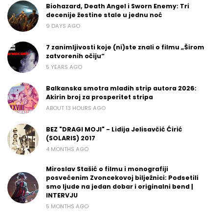
Biohazard, Death Angel i Sworn Enemy: Tri
decenije žestine stale u jednu noć
9 DAYS AGO
7 zanimljivosti koje (ni)ste znali o filmu „Širom
zatvorenih očiju“
5 YEARS AGO
Balkanska smotra mladih strip autora 2026:
Akirin broj za prosperitet stripa
ABOUT 13 HOURS AGO
BEZ "DRAGI MOJI" - Lidija Jelisavčić Ćirić
(SOLARIS) 2017
4 MONTHS AGO
Miroslav Stašić o filmu i monografiji
posvećenim Zvoncekovoj bilježnici: Podsetili
smo ljude na jedan dobar i originalni bend |
INTERVJU
5 MONTHS AGO