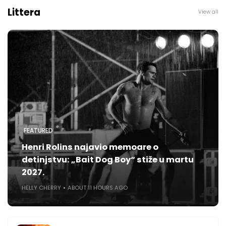
Littera
View all
FEATURED
Henri Rolins najavio memoare o
detinjstvu: „Bait Dog Boy“ stiže u martu
2027.
HELLY CHERRY
ABOUT 11 HOURS AGO