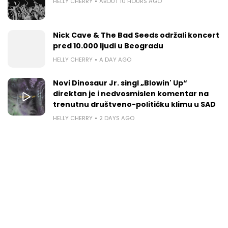
HELLY CHERRY
ABOUT 10 HOURS AGO
Nick Cave & The Bad Seeds održali koncert
pred 10.000 ljudi u Beogradu
HELLY CHERRY
A DAY AGO
Novi Dinosaur Jr. singl „Blowin' Up“
direktan je i nedvosmislen komentar na
trenutnu društveno-političku klimu u SAD
HELLY CHERRY
2 DAYS AGO