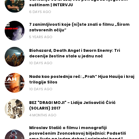
suštinom | INTERVJU
6 DAYS AGO
7 zanimljivosti koje (ni)ste znali o filmu „Širom
zatvorenih očiju“
5 YEARS AGO
Biohazard, Death Angel i Sworn Enemy: Tri
decenije žestine stale u jednu noć
10 DAYS AGO
Nada kao poslednja reč: „Prah“ Hjua Hauija i kraj
trilogije Silos
10 DAYS AGO
BEZ "DRAGI MOJI" - Lidija Jelisavčić Ćirić
(SOLARIS) 2017
4 MONTHS AGO
Miroslav Stašić o filmu i monografiji
posvećenim Zvoncekovoj bilježnici: Podsetili
smo ljude na jedan dobar i originalni bend |