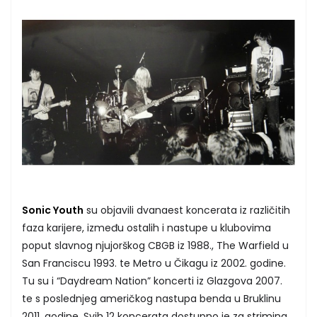
Sonic Youth
su objavili dvanaest koncerata iz različitih
faza karijere, između ostalih i nastupe u klubovima
poput slavnog njujorškog CBGB iz 1988., The Warfield u
San Franciscu 1993. te Metro u Čikagu iz 2002. godine.
Tu su i “Daydream Nation” koncerti iz Glazgova 2007.
te s poslednjeg američkog nastupa benda u Bruklinu
2011. godine. Svih 12 koncerata dostupno je za striming