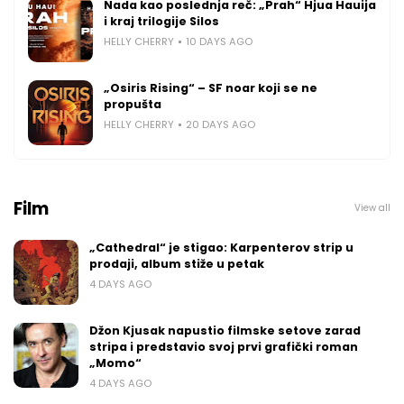
Nada kao poslednja reč: „Prah“ Hjua Hauija
i kraj trilogije Silos
HELLY CHERRY
10 DAYS AGO
„Osiris Rising“ – SF noar koji se ne
propušta
HELLY CHERRY
20 DAYS AGO
Film
View all
„Cathedral“ je stigao: Karpenterov strip u
prodaji, album stiže u petak
4 DAYS AGO
Džon Kjusak napustio filmske setove zarad
stripa i predstavio svoj prvi grafički roman
„Momo“
4 DAYS AGO