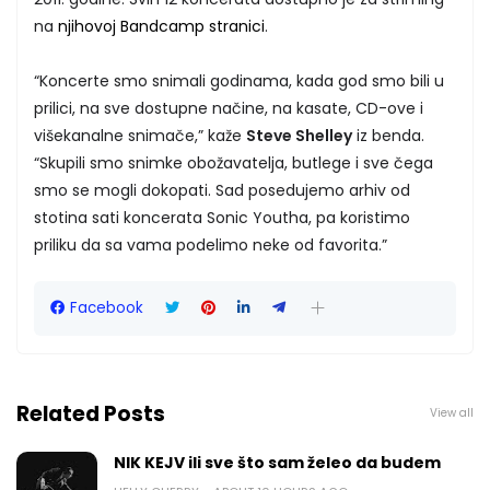
na
njihovoj Bandcamp stranici
.
“Koncerte smo snimali godinama, kada god smo bili u
prilici, na sve dostupne načine, na kasate, CD-ove i
višekanalne snimače,” kaže
Steve Shelley
iz benda.
“Skupili smo snimke obožavatelja, butlege i sve čega
smo se mogli dokopati. Sad posedujemo arhiv od
stotina sati koncerata Sonic Youtha, pa koristimo
priliku da sa vama podelimo neke od favorita.”
Facebook
Related Posts
View all
NIK KEJV ili sve što sam želeo da budem