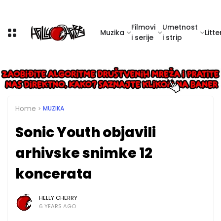
Filmovi
Umetnost
Muzika
Litte
i serije
i strip
Home
MUZIKA
Sonic Youth objavili
arhivske snimke 12
koncerata
HELLY CHERRY
6 YEARS AGO