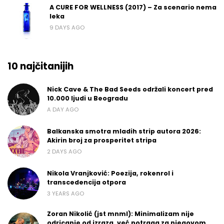
A CURE FOR WELLNESS (2017) – Za scenario nema
leka
9 DAYS AGO
10 najčitanijih
Nick Cave & The Bad Seeds održali koncert pred
10.000 ljudi u Beogradu
A DAY AGO
Balkanska smotra mladih strip autora 2026:
Akirin broj za prosperitet stripa
2 DAYS AGO
Nikola Vranjković: Poezija, rokenrol i
transcedencija otpora
3 YEARS AGO
Zoran Nikolić (jst mnml): Minimalizam nije
odricanje od izraza, već potraga za njegovom