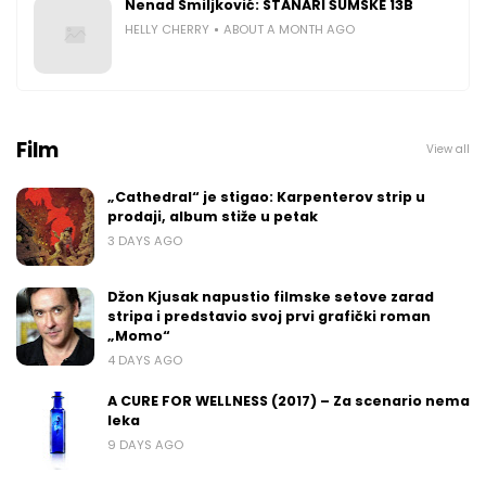
Nenad Smiljković: STANARI ŠUMSKE 13B
HELLY CHERRY
ABOUT A MONTH AGO
Film
View all
„Cathedral“ je stigao: Karpenterov strip u
prodaji, album stiže u petak
3 DAYS AGO
Džon Kjusak napustio filmske setove zarad
stripa i predstavio svoj prvi grafički roman
„Momo“
4 DAYS AGO
A CURE FOR WELLNESS (2017) – Za scenario nema
leka
9 DAYS AGO