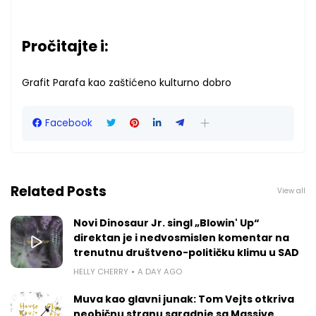
Pročitajte i:
Grafit Parafa kao zaštićeno kulturno dobro
Facebook
Related Posts
View all
Novi Dinosaur Jr. singl „Blowin' Up“
direktan je i nedvosmislen komentar na
trenutnu društveno-političku klimu u SAD
HELLY CHERRY
A DAY AGO
Muva kao glavni junak: Tom Vejts otkriva
neobičnu stranu saradnje sa Massive