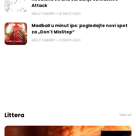
Attack
HELLY CHERRY
8 DAYS AGO
Madball u minut ipo: pogledajte novi spot
za „Don't MisStep“
HELLY CHERRY
11 DAYS AGO
Littera
View all