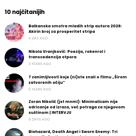
10 najčitanijih
Balkanska smotra mladih strip autora 2026:
Akirin broj za prosperitet stripa
A DAY AGO
Nikola Vranjković: Poezija, rokenrol i
transcedencija otpora
3 YEARS AGO
7 zanimljivosti koje (ni)ste znali o filmu „Širom
zatvorenih očiju“
5 YEARS AGO
Zoran Nikolić (jst mnml): Minimalizam nije
odricanje od izraza, već potraga za njegovom
suštinom | INTERVJU
6 DAYS AGO
Biohazard, Death Angel i Sworn Enemy: Tri