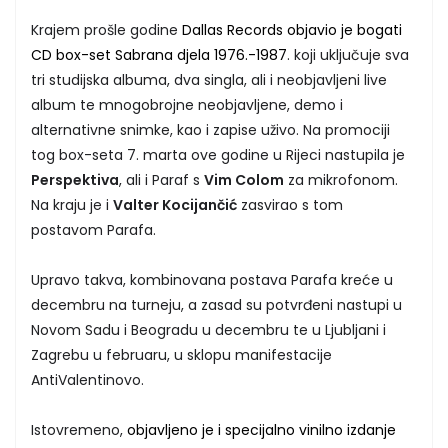
Krajem prošle godine
Dallas Records objavio je bogati
CD box-set Sabrana djela 1976.-1987
. koji uključuje sva
tri studijska albuma, dva singla, ali i neobjavljeni live
album te mnogobrojne neobjavljene, demo i
alternativne snimke, kao i zapise uživo. Na promociji
tog box-seta 7. marta ove godine u Rijeci nastupila je
Perspektiva
, ali i Paraf s
Vim Colom
za mikrofonom.
Na kraju je i
Valter Kocijančić
zasvirao s tom
postavom Parafa.
Upravo takva, kombinovana postava Parafa kreće u
decembru na turneju, a zasad su potvrđeni nastupi u
Novom Sadu i Beogradu u decembru te u Ljubljani i
Zagrebu u februaru, u sklopu manifestacije
AntiValentinovo.
Istovremeno,
objavljeno je i specijalno vinilno izdanje