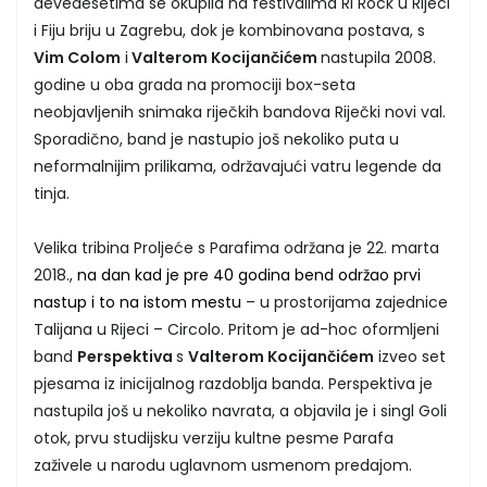
devedesetima se okupila na festivalima Ri Rock u Rijeci
i Fiju briju u Zagrebu, dok je kombinovana postava, s
Vim Colom
i
Valterom Kocijančićem
nastupila 2008.
godine u oba grada na promociji box-seta
neobjavljenih snimaka riječkih bandova Riječki novi val.
Sporadično, band je nastupio još nekoliko puta u
neformalnijim prilikama, održavajući vatru legende da
tinja.
Velika tribina Proljeće s Parafima održana je 22. marta
2018.,
na dan kad je pre 40 godina bend održao prvi
nastup i to na istom mestu
– u prostorijama zajednice
Talijana u Rijeci – Circolo. Pritom je ad-hoc oformljeni
band
Perspektiva
s
Valterom Kocijančićem
izveo set
pjesama iz inicijalnog razdoblja banda. Perspektiva je
nastupila još u nekoliko navrata, a objavila je i singl Goli
otok, prvu studijsku verziju kultne pesme Parafa
zaživele u narodu uglavnom usmenom predajom.