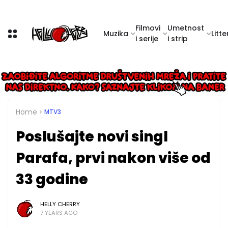
Filmovi
Umetnost
Muzika
Litte
i serije
i strip
Home
MTV3
Poslušajte novi singl
Parafa, prvi nakon više od
33 godine
HELLY CHERRY
7 YEARS AGO