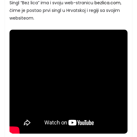
Singl “Bez lica” ima i svoju web-stranicu
bezlica.com
,
čime je postao prvi singl u Hrvatskoj i regiji sa svojim
websiteom.