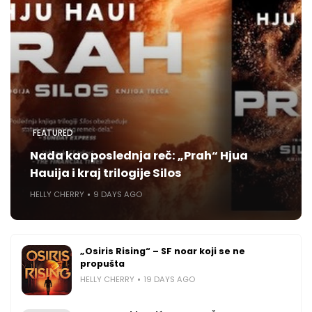
FEATURED
Nada kao poslednja reč: „Prah“ Hjua
Hauija i kraj trilogije Silos
HELLY CHERRY
9 DAYS AGO
„Osiris Rising“ – SF noar koji se ne
propušta
HELLY CHERRY
19 DAYS AGO