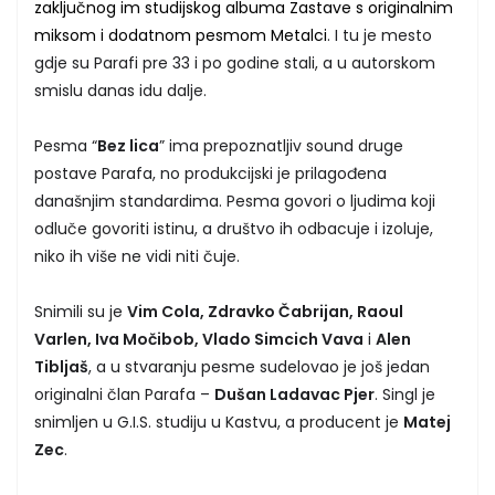
zaključnog im studijskog albuma Zastave s originalnim
miksom i dodatnom pesmom Metalci
. I tu je mesto
gdje su Parafi pre 33 i po godine stali, a u autorskom
smislu danas idu dalje.
Pesma “
Bez lica
” ima prepoznatljiv sound druge
postave Parafa, no produkcijski je prilagođena
današnjim standardima. Pesma govori o ljudima koji
odluče govoriti istinu, a društvo ih odbacuje i izoluje,
niko ih više ne vidi niti čuje.
Snimili su je
Vim Cola, Zdravko Čabrijan, Raoul
Varlen, Iva Močibob, Vlado Simcich Vava
i
Alen
Tibljaš
, a u stvaranju pesme sudelovao je još jedan
originalni član Parafa –
Dušan Ladavac Pjer
. Singl je
snimljen u G.I.S. studiju u Kastvu, a producent je
Matej
Zec
.