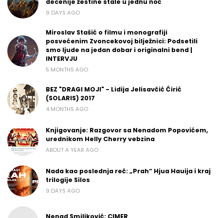
decenije žestine stale u jednu noć
9 DAYS AGO
Miroslav Stašić o filmu i monografiji
posvećenim Zvoncekovoj bilježnici: Podsetili
smo ljude na jedan dobar i originalni bend |
INTERVJU
5 MONTHS AGO
BEZ "DRAGI MOJI" - Lidija Jelisavčić Ćirić
(SOLARIS) 2017
4 MONTHS AGO
Knjigovanje: Razgovor sa Nenadom Popovićem,
urednikom Helly Cherry vebzina
ABOUT A YEAR AGO
Nada kao poslednja reč: „Prah“ Hjua Hauija i kraj
trilogije Silos
9 DAYS AGO
Nenad Smiljković: CIMER