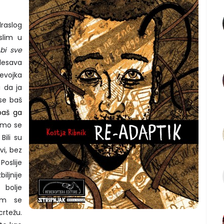
draslog
slim u
bi sve
lesava
jevojka
 da ja
se baš
baš ga
 smo se
Bili su
vi, bez
oslije
iljnije
olje
sam se
rtežu.