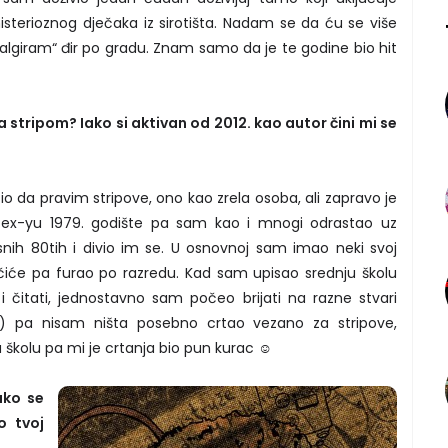
sterioznog dječaka iz sirotišta. Nadam se da ću se više
talgiram“ đir po gradu. Znam samo da je te godine bio hit
a stripom? Iako si aktivan od 2012. kao autor čini mi se
io da pravim stripove, ono kao zrela osoba, ali zapravo je
m ex-yu 1979. godište pa sam kao i mnogi odrastao uz
nih 80tih i divio im se. U osnovnoj sam imao neki svoj
ičiće pa furao po razredu. Kad sam upisao srednju školu
i čitati, jednostavno sam počeo brijati na razne stvari
 pa nisam ništa posebno crtao vezano za stripove,
 školu pa mi je crtanja bio pun kurac ☺
ako se
o tvoj