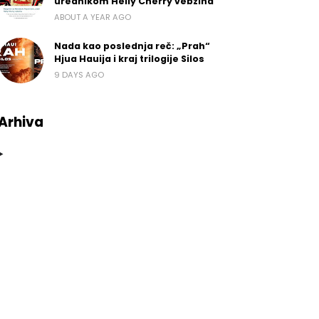
urednikom Helly Cherry vebzina
ABOUT A YEAR AGO
Nada kao poslednja reč: „Prah“
Hjua Hauija i kraj trilogije Silos
9 DAYS AGO
Arhiva