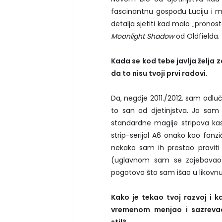
fascinantnu gospođu Luciju i mi
detalja sjetiti kad malo „pronos
Moonlight Shadow
od Oldfielda.
Kada se kod tebe javlja želja z
da to nisu tvoji prvi radovi.
Da, negdje 2011./2012. sam odluč
to san od djetinjstva. Ja sa
standardne magije stripova kas
strip-serijal A6 onako kao fanz
nekako sam ih prestao praviti 
(uglavnom sam se zajebavao)
pogotovo što sam išao u likovnu
Kako je tekao tvoj razvoj i k
vremenom menjao i sazreva
stil?