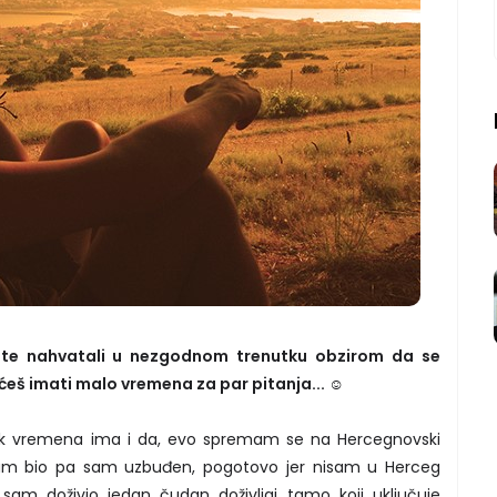
 te nahvatali u nezgodnom trenutku obzirom da se
eš imati malo vremena za par pitanja... ☺
jek vremena ima i da, evo spremam se na Hercegnovski
isam bio pa sam uzbuđen, pogotovo jer nisam u Herceg
sam doživio jedan čudan doživljaj tamo koji uključuje