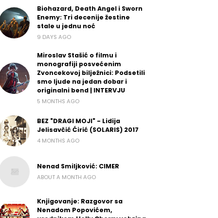
Biohazard, Death Angel i Sworn
Enemy: Tri decenije žestine
stale u jednu noć
9 DAYS AGO
Miroslav Stašić o filmu i
monografiji posvećenim
Zvoncekovoj bilježnici: Podsetili
smo ljude na jedan dobar i
originalni bend | INTERVJU
5 MONTHS AGO
BEZ "DRAGI MOJI" - Lidija
Jelisavčić Ćirić (SOLARIS) 2017
4 MONTHS AGO
Nenad Smiljković: CIMER
ABOUT A MONTH AGO
Knjigovanje: Razgovor sa
Nenadom Popovićem,