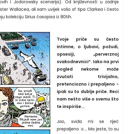
vih i Jodorowsky scenarija). Od književnosti u zadnje
er Wallacea, ali sam uvijek volio sf tipa Clarkea i često
ju kolekciju Sirius časopisa iz 80tih.
Tvoje priče su često
intimne, o ljubavi, požudi,
opsesiji, „perverznoj
svakodnevnici“. Iako na prvi
pogled nekome može
zvučati trivijalno,
pretenciozno i prepaljeno -
ipak su to dublje priče. Reci
nam nešto više o svemu što
te inspiriše...
Jao, sviđa mi se riječ
prepaljeno ☺... Ma jeste, to su