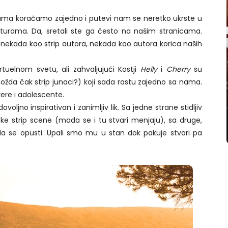
ma koračamo zajedno i putevi nam se neretko ukrste u
urama. Da, sretali ste ga često na našim stranicama.
 nekada kao strip autora, nekada kao autora korica naših
rtuelnom svetu, ali zahvaljujući Kostji
Helly
i
Cherry
su
 možda čak strip junaci?) koji sada rastu zajedno sa nama.
džere i adolescente.
ovoljno inspirativan i zanimljiv lik. Sa jedne strane stidljiv
e strip scene (mada se i tu stvari menjaju), sa druge,
ada se opusti. Upali smo mu u stan dok pakuje stvari pa