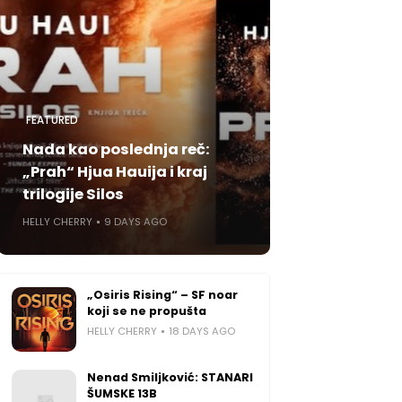
FEATURED
Nada kao poslednja reč:
„Prah“ Hjua Hauija i kraj
trilogije Silos
HELLY CHERRY
9 DAYS AGO
„Osiris Rising“ – SF noar
koji se ne propušta
HELLY CHERRY
18 DAYS AGO
Nenad Smiljković: STANARI
ŠUMSKE 13B