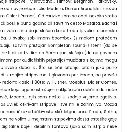
je stripove... vjerovatno... Filmovi: Bergman, Tarkovsky,
de te od novije ekipe Julio Medem, Darren Aronofski i možda
am Color i Primer). Od muzike sam se opet nekako vratio
ock poslije puno godina ali zavrtim često Mozarta, Bacha i
 i volim fino da je slušam kako treba tj. volim albumsko
 ploča. U svakoj sobi imam boombox (s malom pratećom
studiju sasvim pristojan kompletan saund-sistem (da se
ra hi-fi ali kad vidim na čemu ljudi slušaju (da ne govorim
imam par audiofilskih prijatelja/muzičara s kojima mogu
is u svako doba ☺. Što se tiče čitanja, čitam jako puno
vidi u mojim stripovima. Uglavnom par imena, ne previše
redom: klasici i 80te: Will Eisner, Moebius, Didier Comes,
e ekipe koju lagano istražujem uključujući i odlične domaće
ković, Macan... njih sam nešto u zadnje vrijeme zgotivio.
oš uvijek otkrivam stripove i sve mi je zanimljivo. Možda
scenarističko-crtački-estetski) Migualenxo Prada, Setha,
avnom ne volim u mejnstrim stripovima dosta estetike gdje
igitalne boje i debilnih fontova (iako sam istrpio neke