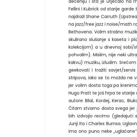
deceniju i šta je utjecalo na mo
Fellini i Kubrick od starije gar
najdraži Shane Carruth (Upstre
na jazz/free jazz i noise/math r
Bethovena. Volim strašno muziku
skulirano slušanje s kaseta i
kolekcijom) a u dnevnoj sobi/
pohvalim). Mislim, nije neki ult
kakvu) muziku, izludim. Srećom 
geekovati i tražiti savjet/serv
stripova, iako se to možda ne 
jer volim dosta toga pa krenimo 
Hugo Pratt te još hrpa te starij
autore Bilal, Kordej, Kerac, Biu
Čitam stvarno dosta svega jer j
bih izdvojio recimo (gledajući 
Junji Ita i Charles Burnsa. Ugl
ima ono puno neke „uglačane“ d