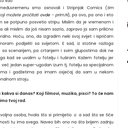
 to kao
međuvremenu smo osnovali i Stripnjak Comics (
tim
oji možete pročitati
ovde
- prim.N
), pa ovo, pa ono i eto
m se potpuno posvetio stripu. Mislim da je vremenom i
 ali mislim da još nisam sazrio, zapravo ja sam prilično
alno. Hoću, ono, da izgradim neki svoj svijet i ispričam
oram podijeliti sa svijetom. E sad, iz stotine razloga
e sa scenarijem, pa crtanjem i svim glupostima dok ne
ga kad se uvalim u fotelju i tuširam. Kažem fotelju jer
već jedan super-ugodan izum tj. fotelju sa specijalnom
atima i gadžetima pa imam osjećaj da sam u nekom
nalnom stroju.
 kakva si danas? Koji filmovi, muzika, pisci? To će nam
imo tvoj rad.
voljna osoba, hvala što si primijetio ☺ a sad što se tiče
nosti tu ima svega. Naveo bih ono na šta brijem zadnju