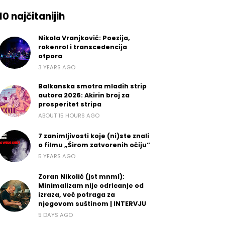
10 najčitanijih
Nikola Vranjković: Poezija,
rokenrol i transcedencija
otpora
3 YEARS AGO
Balkanska smotra mladih strip
autora 2026: Akirin broj za
prosperitet stripa
ABOUT 15 HOURS AGO
7 zanimljivosti koje (ni)ste znali
o filmu „Širom zatvorenih očiju“
5 YEARS AGO
Zoran Nikolić (jst mnml):
Minimalizam nije odricanje od
izraza, već potraga za
njegovom suštinom | INTERVJU
5 DAYS AGO