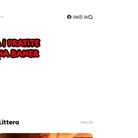
13k
3k
Littera
View all