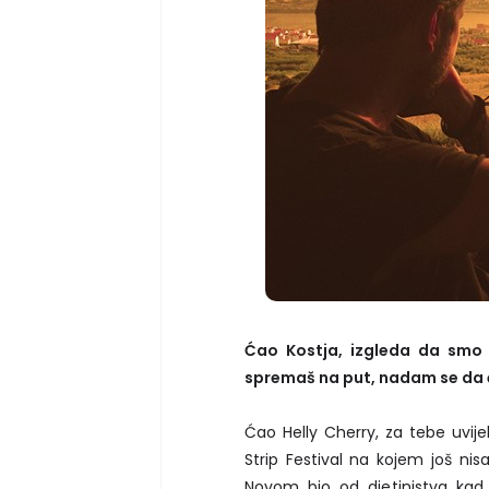
Ćao Kostja, izgleda da smo
spremaš na put, nadam se da ć
Ćao Helly Cherry, za tebe uvi
Strip Festival na kojem još n
Novom bio od djetinjstva kad 