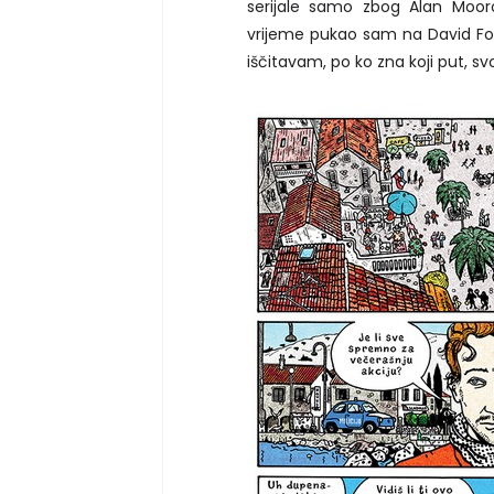
serijale samo zbog Alan Mooro
vrijeme pukao sam na David Fost
iščitavam, po ko zna koji put, svo