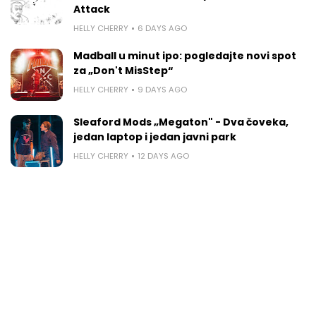
Attack
HELLY CHERRY
6 DAYS AGO
Madball u minut ipo: pogledajte novi spot
za „Don't MisStep“
HELLY CHERRY
9 DAYS AGO
Sleaford Mods „Megaton" - Dva čoveka,
jedan laptop i jedan javni park
HELLY CHERRY
12 DAYS AGO