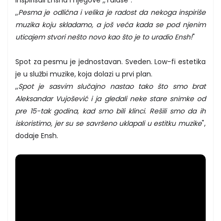
,
,Pesma je odlična i velika je radost da nekoga inspiriše
muzika koju skladamo, a još veća kada se pod njenim
uticajem stvori nešto novo kao što je to uradio Ensh!
"
Spot za pesmu je jednostavan. Sveden. Low-fi estetika
je u službi muzike, koja dolazi u prvi plan.
,,
Spot je sasvim slučajno nastao tako što smo brat
Aleksandar Vujošević i ja gledali neke stare snimke od
pre 15-tak godina, kad smo bili klinci. Rešili smo da ih
iskoristimo, jer su se savršeno uklapali u estitku muzike
",
dodaje Ensh.