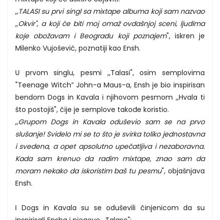
,,
TALASI su prvi singl sa mixtape albuma koji sam nazvao
,,Okvir", a koji će biti moj omaž ovdašnjoj sceni, ljudima
koje obožavam i Beogradu koji poznajem
", iskren je
Milenko Vujošević, poznatiji kao Ensh.
U prvom singlu, pesmi ,,Talasi", osim semplovima
"Teenage Witch” John-a Maus-a, Ensh je bio inspirisan
bendom Dogs in Kavala i njihovom pesmom ,,Hvala ti
što postojiš", čije je semplove takođe koristio.
,,
Grupom Dogs in Kavala oduševio sam se na prvo
slušanje! Svidelo mi se to što je svirka toliko jednostavna
i svedena, a opet apsolutno upečatljiva i nezaboravna.
Kada sam krenuo da radim mixtape, znao sam da
moram nekako da iskoristim baš tu pesmu
", objašnjava
Ensh.
I Dogs in Kavala su se oduševili činjenicom da su
inspirisali Ensha i njegove ,,Talase":