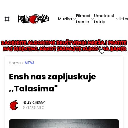
Filmovi
Umetnost
Muzika
Litte
i serije
i strip
Home
MTV3
Ensh nas zapljuskuje
,,Talasima"
HELLY CHERRY
8 YEARS AGO