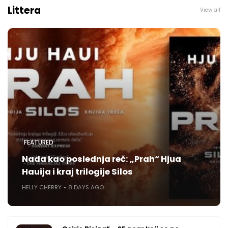
Littera
View all
FEATURED
Nada kao poslednja reč: „Prah“ Hjua
Hauija i kraj trilogije Silos
HELLY CHERRY
8 DAYS AGO