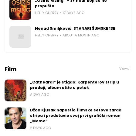
„Osiris Rising“ – SF noar koji se ne
propušta
HELLY CHERRY
17 DAYS AGO
Nenad Smiljković: STANARI ŠUMSKE 13B
HELLY CHERRY
ABOUT A MONTH AGO
Film
View all
„Cathedral“ je stigao: Karpenterov strip u
prodaji, album stiže u petak
A DAY AGO
Džon Kjusak napustio filmske setove zarad
stripa i predstavio svoj prvi grafički roman
„Momo“
2 DAYS AGO