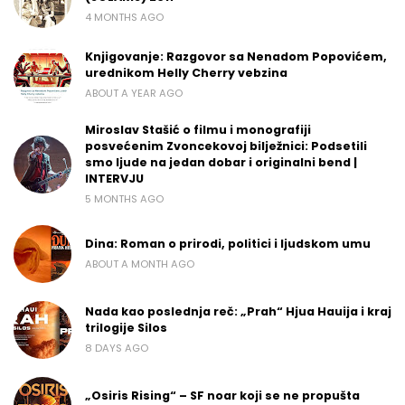
4 MONTHS AGO
Knjigovanje: Razgovor sa Nenadom Popovićem,
urednikom Helly Cherry vebzina
ABOUT A YEAR AGO
Miroslav Stašić o filmu i monografiji
posvećenim Zvoncekovoj bilježnici: Podsetili
smo ljude na jedan dobar i originalni bend |
INTERVJU
5 MONTHS AGO
Dina: Roman o prirodi, politici i ljudskom umu
ABOUT A MONTH AGO
Nada kao poslednja reč: „Prah“ Hjua Hauija i kraj
trilogije Silos
8 DAYS AGO
„Osiris Rising“ – SF noar koji se ne propušta