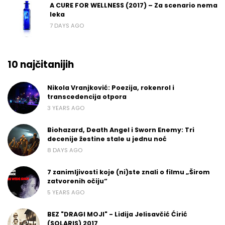
A CURE FOR WELLNESS (2017) – Za scenario nema
leka
7 DAYS AGO
10 najčitanijih
Nikola Vranjković: Poezija, rokenrol i
transcedencija otpora
3 YEARS AGO
Biohazard, Death Angel i Sworn Enemy: Tri
decenije žestine stale u jednu noć
8 DAYS AGO
7 zanimljivosti koje (ni)ste znali o filmu „Širom
zatvorenih očiju“
5 YEARS AGO
BEZ "DRAGI MOJI" - Lidija Jelisavčić Ćirić
(SOLARIS) 2017