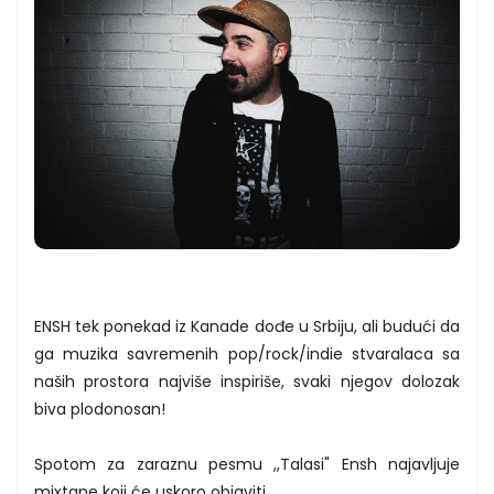
ENSH tek ponekad iz Kanade dođe u Srbiju, ali budući da
ga muzika savremenih pop/rock/indie stvaralaca sa
naših prostora najviše inspiriše, svaki njegov dolozak
biva plodonosan!
Spotom za zaraznu pesmu ,,Talasi" Ensh najavljuje
mixtape koji će uskoro objaviti.