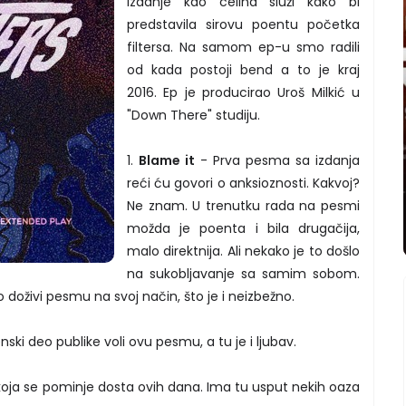
izdanje kao celina služi kako bi
predstavila sirovu poentu početka
filtersa. Na samom ep-u smo radili
od kada postoji bend a to je kraj
2016. Ep je producirao Uroš Milkić u
"Down There" studiju.
1.
Blame it
- Prva pesma sa izdanja
reći ću govori o anksioznosti. Kakvoj?
Ne znam. U trenutku rada na pesmi
možda je poenta i bila drugačija,
malo direktnija. Ali nekako je to došlo
na sukobljavanje sa samim sobom.
 doživi pesmu na svoj način, što je i neizbežno.
ki deo publike voli ovu pesmu, a tu je i ljubav.
oja se pominje dosta ovih dana. Ima tu usput nekih oaza