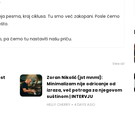
.
ja pesma, kraj ciklusa. Tu smo već zakopani. Posle ćemo
ešto.
ro, pa ćemo tu nastaviti našu priču.
View all
ost
Zoran Nikolić (jst mnml):
Minimalizam nije odricanje od
izraza, već potraga za njegovom
suštinom | INTERVJU
HELLY CHERRY
4 DAYS AGO