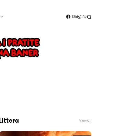
13k
3k
Littera
View all