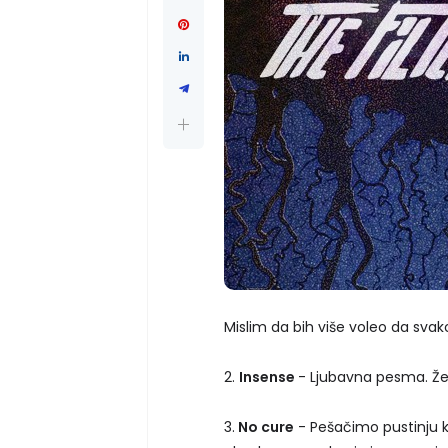
Mislim da bih više voleo da svako
2.
Insense
- Ljubavna pesma. Žens
3.
No cure
- Pešačimo pustinju k