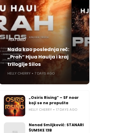
FEATURED
Nada kao poslednja reč:
„Prah“ Hjua Hauija i kraj
trilogije Silos
HELLY CHERRY
7 DAYS AGO
„Osiris Rising“ – SF noar
koji se ne propušta
HELLY CHERRY
17 DAYS AGO
Nenad Smiljković: STANARI
ŠUMSKE 13B