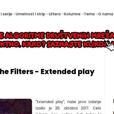
i serije
Umetnost i strip
Littera
Kolumne
Tema
O nama
e Filters - Extended play
"Extended play", naše prvo izdanje
izašlo je 26. oktobra 2017. Celo