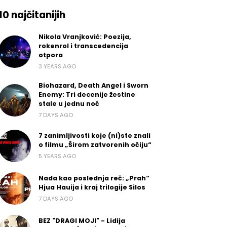
10 najčitanijih
Nikola Vranjković: Poezija,
rokenrol i transcedencija
otpora
3 YEARS AGO
Biohazard, Death Angel i Sworn
Enemy: Tri decenije žestine
stale u jednu noć
7 DAYS AGO
7 zanimljivosti koje (ni)ste znali
o filmu „Širom zatvorenih očiju“
5 YEARS AGO
Nada kao poslednja reč: „Prah“
Hjua Hauija i kraj trilogije Silos
7 DAYS AGO
BEZ "DRAGI MOJI" - Lidija