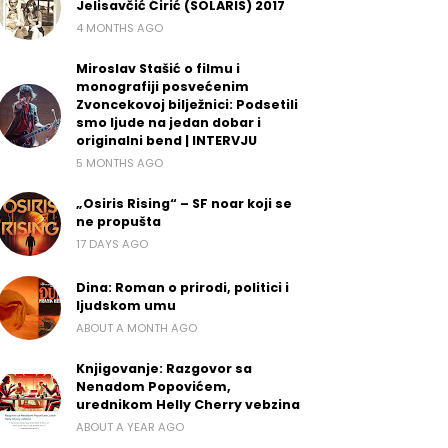
Jelisavčić Ćirić (SOLARIS) 2017
4 MONTHS AGO
Miroslav Stašić o filmu i
monografiji posvećenim
Zvoncekovoj bilježnici: Podsetili
smo ljude na jedan dobar i
originalni bend | INTERVJU
5 MONTHS AGO
„Osiris Rising“ – SF noar koji se
ne propušta
17 DAYS AGO
Dina: Roman o prirodi, politici i
ljudskom umu
ABOUT A MONTH AGO
Knjigovanje: Razgovor sa
Nenadom Popovićem,
urednikom Helly Cherry vebzina
ABOUT A YEAR AGO