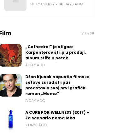
HELLY CHERRY
30 DAYS AGO
Film
View all
„Cathedral“ je stigao:
Karpenterov strip u prodaji,
album stiže u petak
A DAY AGO
Džon Kjusak napustio filmske
setove zarad stripa i
predstavio svoj prvi grafički
roman „Momo“
A DAY AGO
A CURE FOR WELLNESS (2017) –
Za scenario nema leka
7 DAYS AGO