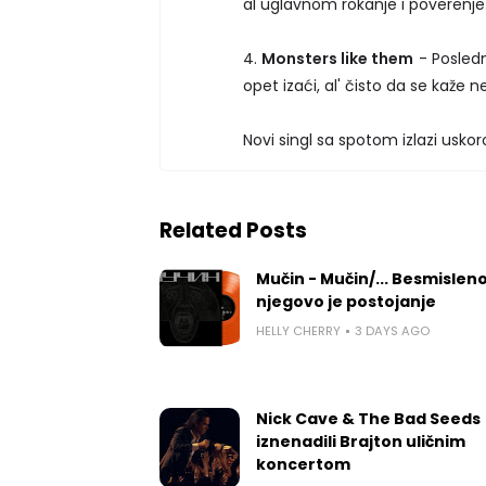
al uglavnom rokanje i poverenje
4.
Monsters like them
- Posledn
opet izaći, al' čisto da se kaže n
Novi singl sa spotom izlazi usko
Related Posts
Mučin - Mučin/... Besmislen
njegovo je postojanje
HELLY CHERRY
3 DAYS AGO
Nick Cave & The Bad Seeds
iznenadili Brajton uličnim
koncertom