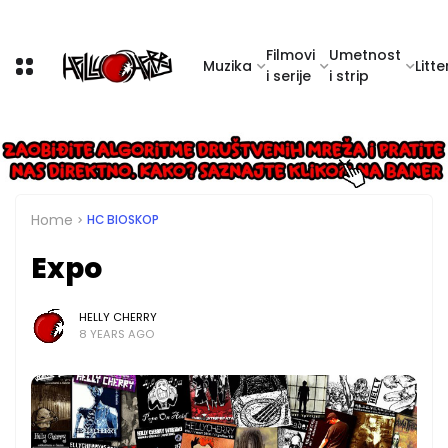
Filmovi
Umetnost
Muzika
Litte
i serije
i strip
Home
HC BIOSKOP
Expo
HELLY CHERRY
8 YEARS AGO