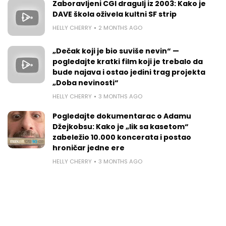
Zaboravljeni CGI dragulj iz 2003: Kako je
DAVE škola oživela kultni SF strip
HELLY CHERRY
2 MONTHS AGO
„Dečak koji je bio suviše nevin“ —
pogledajte kratki film koji je trebalo da
bude najava i ostao jedini trag projekta
„Doba nevinosti“
HELLY CHERRY
3 MONTHS AGO
Pogledajte dokumentarac o Adamu
Džejkobsu: Kako je „lik sa kasetom“
zabeležio 10.000 koncerata i postao
hroničar jedne ere
HELLY CHERRY
3 MONTHS AGO