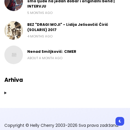
smo ljude na jedan dobar i originalni bend |
INTERVJU
5 MONTHS AGO
BEZ "DRAGI MOJI" - Lidija Jelisavčić Ćirić
(SOLARIS) 2017
4 MONTHS AGO
Nenad Smiljković: CIMER
ABOUT A MONTH AGO
Arhiva
Copyright © Helly Cherry 2003-2026 Sva prava zadržana.