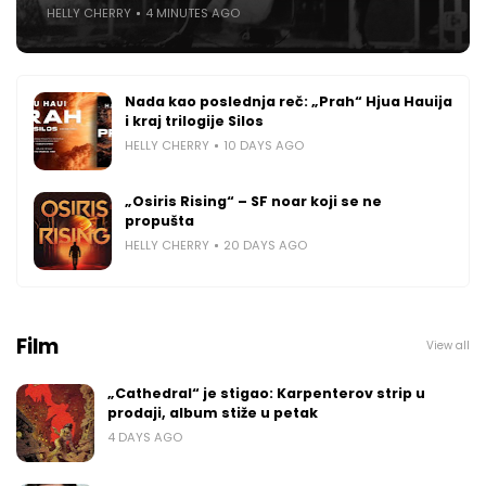
HELLY CHERRY
4 MINUTES AGO
Nada kao poslednja reč: „Prah“ Hjua Hauija
i kraj trilogije Silos
HELLY CHERRY
10 DAYS AGO
„Osiris Rising“ – SF noar koji se ne
propušta
HELLY CHERRY
20 DAYS AGO
Film
View all
„Cathedral“ je stigao: Karpenterov strip u
prodaji, album stiže u petak
4 DAYS AGO