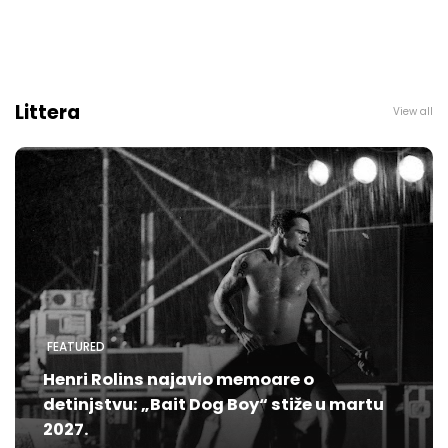
Littera
View all
FEATURED
Henri Rolins najavio memoare o
detinjstvu: „Bait Dog Boy“ stiže u martu
2027.