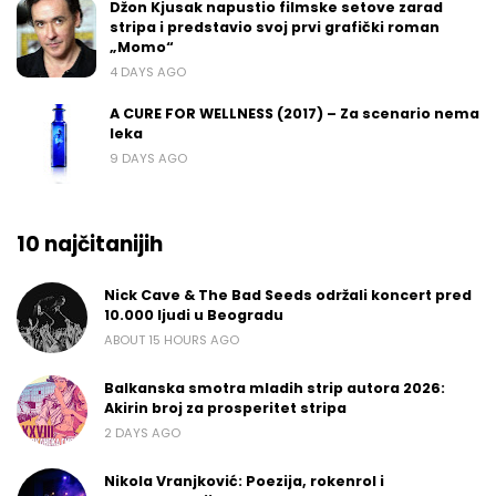
Džon Kjusak napustio filmske setove zarad
stripa i predstavio svoj prvi grafički roman
„Momo“
4 DAYS AGO
A CURE FOR WELLNESS (2017) – Za scenario nema
leka
9 DAYS AGO
10 najčitanijih
Nick Cave & The Bad Seeds održali koncert pred
10.000 ljudi u Beogradu
ABOUT 15 HOURS AGO
Balkanska smotra mladih strip autora 2026:
Akirin broj za prosperitet stripa
2 DAYS AGO
Nikola Vranjković: Poezija, rokenrol i