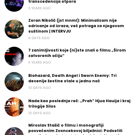
transcedencija otpora
3 YEARS AGO
Zoran Nikolić (jst mnml): Minimalizam nije
odricanje od izraza, već potraga za njegovom
suštinom | INTERVJU
6 DAYS AGO
7 zanimljivosti koje (ni)ste znali o filmu „Širom
zatvorenih očiju“
5 YEARS AGO
Biohazard, Death Angel i Sworn Enemy: Tri
decenije žestine stale u jednu noć
10 DAYS AGO
Nada kao poslednja reč: „Prah“ Hjua Hauija i kraj
trilogije Silos
10 DAYS AGO
Miroslav Stašić o filmu i monografiji
posvećenim Zvoncekovoj bilježnici: Podsetili