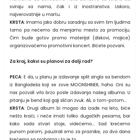
sviraju sa nama, čak i iz inostranstva. Uskoro,
najverovatnije u martu.
KRSTA
: Imamo jako dobru saradnju sa svim tim ljudima
tamo pa nećemo da menjamo mesto za promociju.
Čim bude gotov promo materijal (diskovi, majice)
organizovaćemo promotivni koncert. Bićete pozvani.
Za kraj, kakvi su planovi za dalji rad?
PECA
: E da, u planu je izdavanje split singla sa bendom
iz Bangladeša koji se zove MOONSHINER, haha. Oni su
nas pozvali vrlo brzo posle izdavanja našeg albuma. U
pitanju je bend koji gaji sličan zvuk. Ali, o tom-potom…
KRSTA
: Drugi album bi mogao da izađe na leto, biće
nešto kraći, i neće imati toliko dugačkih pesama, bar
kako sada stvari stoje, videćemo… Sad krećemo
punom parom, pauzirali smo za praznike, za dva dana
krećemo sa probama i to je to.