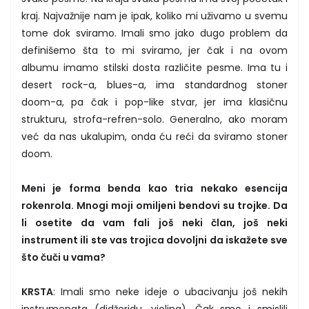
kraj. Najvažnije nam je ipak, koliko mi uživamo u svemu
tome dok sviramo. Imali smo jako dugo problem da
definišemo šta to mi sviramo, jer čak i na ovom
albumu imamo stilski dosta različite pesme. Ima tu i
desert rock-a, blues-a, ima standardnog stoner
doom-a, pa čak i pop-like stvar, jer ima klasičnu
strukturu, strofa-refren-solo. Generalno, ako moram
već da nas ukalupim, onda ću reći da sviramo stoner
doom.
Meni je forma benda kao tria nekako esencija
rokenrola. Mnogi moji omiljeni bendovi su trojke. Da
li osetite da vam fali još neki član, još neki
instrument ili ste vas trojica dovoljni da iskažete sve
što čuči u vama?
KRSTA
: Imali smo neke ideje o ubacivanju još nekih
instrumenata (didžeridu, violina). Čak smo i smislili