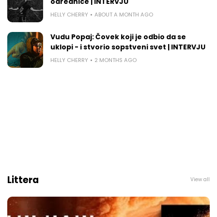
odrednice | INTERVJU
HELLY CHERRY
ABOUT A MONTH AGO
Vudu Popaj: Čovek koji je odbio da se
uklopi - i stvorio sopstveni svet | INTERVJU
HELLY CHERRY
2 MONTHS AGO
Littera
View all