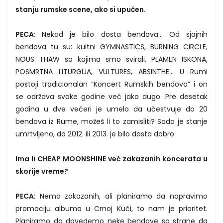
stanju rumske scene, ako si upućen.
PECA
: Nekad je bilo dosta bendova… Od sjajnih
bendova tu su: kultni GYMNASTICS, BURNING CIRCLE,
NOUS THAW sa kojima smo svirali, PLAMEN ISKONA,
POSMRTNA LITURGIJA, VULTURES, ABSINTHE... U Rumi
postoji tradicionalan “Koncert Rumskih bendova” i on
se održava svake godine već jako dugo. Pre desetak
godina u dve večeri je umelo da učestvuje do 20
bendova iz Rume, možeš li to zamisliti? Sada je stanje
umrtvljeno, do 2012. ili 2013. je bilo dosta dobro.
Ima li CHEAP MOONSHINE već zakazanih koncerata u
skorije vreme?
PECA
: Nema zakazanih, ali planiramo da napravimo
promociju albuma u Crnoj Kući, to nam je prioritet.
Planiramo da dovedemo neke bendove sa strane da