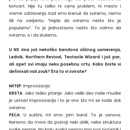
koncert. Nije tu toliko ni cena problem, ni mesto i
vreme održavanja. Kad smo krenuli da sviramo, nismo
išli na varijantu: “Hajde da sviramo nešto što je
popularno”. To je jednostavno nešto što volimo da
sviramo, a i da slušamo.
U NS ima još nekoliko bendova sličnog usmerenja,
Lednik, Northern Revival, Tentacle Wizard i još par,
ali opet svi imaju neku posebnu crtu. Kako biste vi
definisali vaš zvuk? Šta to vi svirate?
MITEP
: Improvizacija
KRSTA
: Jako teško pitanje. Jako veliki deo naše muzike
je ustvari improvizacija i to je ono što mi se sviđa dok
sviramo.
PECA
: U suštini, mi smo jam band. To je osnova.
Naravno da mora da postoji neki oblik, neka struktura
svake pesme. Na kraju svaka pesma ima svoj početak i