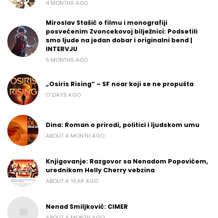
4 MONTHS AGO
Miroslav Stašić o filmu i monografiji
posvećenim Zvoncekovoj bilježnici: Podsetili
smo ljude na jedan dobar i originalni bend |
INTERVJU
5 MONTHS AGO
„Osiris Rising“ – SF noar koji se ne propušta
17 DAYS AGO
Dina: Roman o prirodi, politici i ljudskom umu
ABOUT A MONTH AGO
Knjigovanje: Razgovor sa Nenadom Popovićem,
urednikom Helly Cherry vebzina
ABOUT A YEAR AGO
Nenad Smiljković: CIMER
ABOUT A MONTH AGO