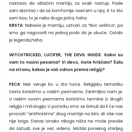
nastavio da oblačim mantiju za svaki nastup. Posle
sam skontao i da se komfornije osećam u njoj. A to što
sam bos, to je neka druga priča, haha.
KRSTA
: Nabavio je mantiju, ustvari, za “Noć veštica”, pa
smo ga nagovorili na jednoj probi da je obuče. Ostalo
je legenda,haha.
WITCHTRICKED, LUCIFER, THE DEVIL INSIDE. Kakvi su
vam to nazivi pesama? Vi deco, niste hrišćani? Šalu
na stranu, kakav je vaš odnos prema religiji?
PECA
: Nek veruje ko u šta hoće. Religijsku tematiku
često koristimo u našim pesmama. Zanimljivo nam je.
U nekim novim pesmama koristimo termine iz drugih
religija i mitologija. U početku smo se brinuli da li će nas
prozvati “antihristima” zbog mantije na bini, ali više nas
nije briga. Danas ionako nikoga ništa ne može previše
da začudi, sve je već viđeno. Možda ponekog starijeg