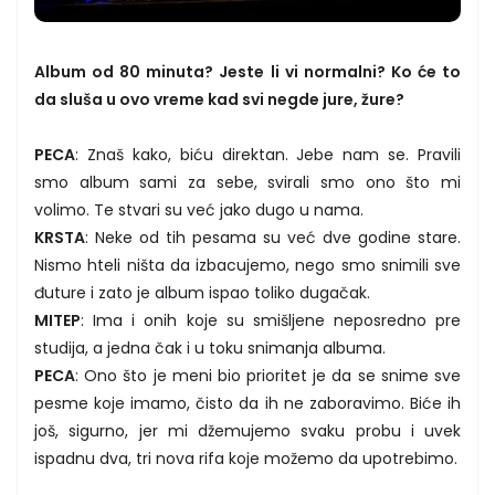
Album od 80 minuta? Jeste li vi normalni? Ko će to
da sluša u ovo vreme kad svi negde jure, žure?
PECA
: Znaš kako, biću direktan. Jebe nam se. Pravili
smo album sami za sebe, svirali smo ono što mi
volimo. Te stvari su već jako dugo u nama.
KRSTA
: Neke od tih pesama su već dve godine stare.
Nismo hteli ništa da izbacujemo, nego smo snimili sve
đuture i zato je album ispao toliko dugačak.
MITEP
: Ima i onih koje su smišljene neposredno pre
studija, a jedna čak i u toku snimanja albuma.
PECA
: Ono što je meni bio prioritet je da se snime sve
pesme koje imamo, čisto da ih ne zaboravimo. Biće ih
još, sigurno, jer mi džemujemo svaku probu i uvek
ispadnu dva, tri nova rifa koje možemo da upotrebimo.