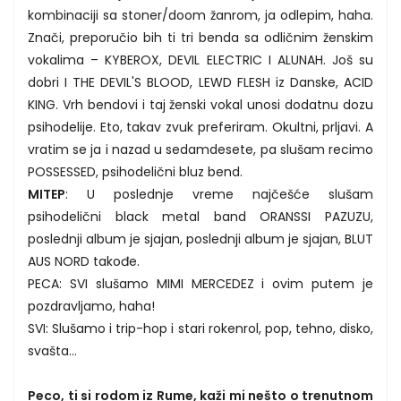
kombinaciji sa stoner/doom žanrom, ja odlepim, haha.
Znači, preporučio bih ti tri benda sa odličnim ženskim
vokalima – KYBEROX, DEVIL ELECTRIC I ALUNAH. Još su
dobri I THE DEVIL'S BLOOD, LEWD FLESH iz Danske, ACID
KING. Vrh bendovi i taj ženski vokal unosi dodatnu dozu
psihodelije. Eto, takav zvuk preferiram. Okultni, prljavi. A
vratim se ja i nazad u sedamdesete, pa slušam recimo
POSSESSED, psihodelični bluz bend.
MITEP
: U poslednje vreme najčešće slušam
psihodelični black metal band ORANSSI PAZUZU,
poslednji album je sjajan, poslednji album je sjajan, BLUT
AUS NORD takođe.
PECA: SVI slušamo MIMI MERCEDEZ i ovim putem je
pozdravljamo, haha!
SVI: Slušamo i trip-hop i stari rokenrol, pop, tehno, disko,
svašta…
Peco, ti si rodom iz Rume, kaži mi nešto o trenutnom