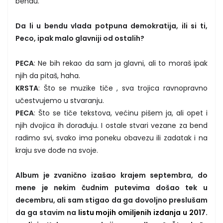
bendu.
Da li u bendu vlada potpuna demokratija, ili si ti,
Peco, ipak malo glavniji od ostalih?
PECA
: Ne bih rekao da sam ja glavni, ali to moraš ipak
njih da pitaš, haha.
KRSTA
: Što se muzike tiče , sva trojica ravnopravno
učestvujemo u stvaranju.
PECA
: Što se tiče tekstova, većinu pišem ja, ali opet i
njih dvojica ih dorađuju. I ostale stvari vezane za bend
radimo svi, svako ima poneku obavezu ili zadatak i na
kraju sve dođe na svoje.
Album je zvanično izašao krajem septembra, do
mene je nekim čudnim putevima došao tek u
decembru, ali sam stigao da ga dovoljno preslušam
da ga stavim na
listu mojih omiljenih izdanja u 2017.