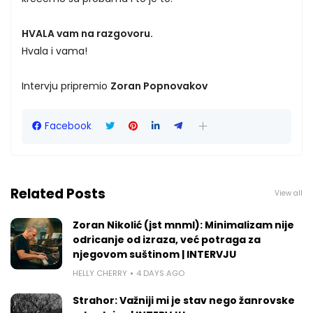
HVALA vam na razgovoru.
Hvala i vama!
Intervju pripremio
Zoran Popnovakov
Facebook
Related Posts
View all
Zoran Nikolić (jst mnml): Minimalizam nije
odricanje od izraza, već potraga za
njegovom suštinom | INTERVJU
HELLY CHERRY
4 DAYS AGO
Strahor: Važniji mi je stav nego žanrovske