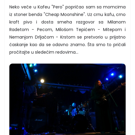
Neko veče u Kafeu "Pero" popričao sam sa momcima
iz stoner benda "Cheap Moonshine". Uz crnu kafu, crno
kraft pivo i dosta smeha razgovor sa Milanom
Radetom - Pecom, Milošom Tepićem - Mitepom i
Nemanjom Drljačom - Krstom se pretvorio u prijatno
ćaskanje kao da se odavno znamo. Šta smo to pričali
pročitajte u sledećim redovima...