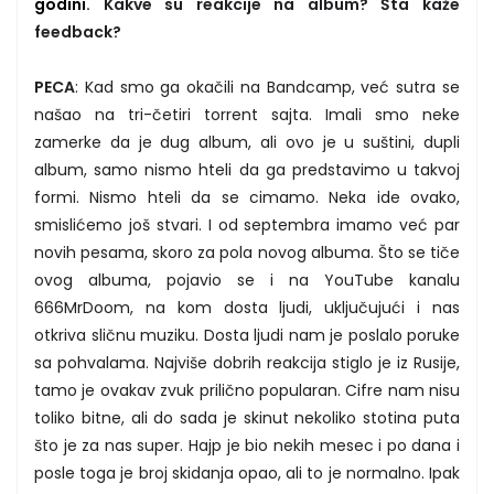
godini
. Kakve su reakcije na album? Šta kaže
feedback?
PECA
: Kad smo ga okačili na Bandcamp, već sutra se
našao na tri-četiri torrent sajta. Imali smo neke
zamerke da je dug album, ali ovo je u suštini, dupli
album, samo nismo hteli da ga predstavimo u takvoj
formi. Nismo hteli da se cimamo. Neka ide ovako,
smislićemo još stvari. I od septembra imamo već par
novih pesama, skoro za pola novog albuma. Što se tiče
ovog albuma, pojavio se i na YouTube kanalu
666MrDoom, na kom dosta ljudi, uključujući i nas
otkriva sličnu muziku. Dosta ljudi nam je poslalo poruke
sa pohvalama. Najviše dobrih reakcija stiglo je iz Rusije,
tamo je ovakav zvuk prilično popularan. Cifre nam nisu
toliko bitne, ali do sada je skinut nekoliko stotina puta
što je za nas super. Hajp je bio nekih mesec i po dana i
posle toga je broj skidanja opao, ali to je normalno. Ipak