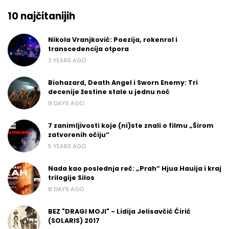
10 najčitanijih
Nikola Vranjković: Poezija, rokenrol i
transcedencija otpora
3 YEARS AGO
Biohazard, Death Angel i Sworn Enemy: Tri
decenije žestine stale u jednu noć
8 DAYS AGO
7 zanimljivosti koje (ni)ste znali o filmu „Širom
zatvorenih očiju“
5 YEARS AGO
Nada kao poslednja reč: „Prah“ Hjua Hauija i kraj
trilogije Silos
8 DAYS AGO
BEZ "DRAGI MOJI" - Lidija Jelisavčić Ćirić
(SOLARIS) 2017