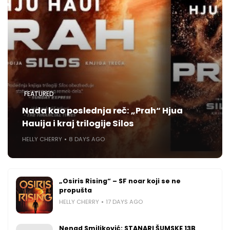
FEATURED
Nada kao poslednja reč: „Prah“ Hjua
Hauija i kraj trilogije Silos
HELLY CHERRY
8 DAYS AGO
„Osiris Rising“ – SF noar koji se ne
propušta
HELLY CHERRY
17 DAYS AGO
Nenad Smiljković: STANARI ŠUMSKE 13B