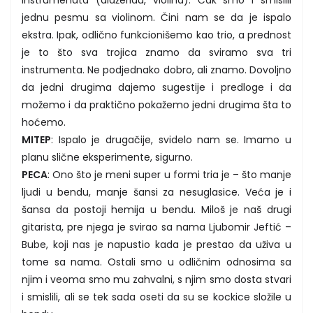
jednu pesmu sa violinom. Čini nam se da je ispalo
ekstra. Ipak, odlično funkcionišemo kao trio, a prednost
je to što sva trojica znamo da sviramo sva tri
instrumenta. Ne podjednako dobro, ali znamo. Dovoljno
da jedni drugima dajemo sugestije i predloge i da
možemo i da praktično pokažemo jedni drugima šta to
hoćemo.
MITEP
: Ispalo je drugačije, svidelo nam se. Imamo u
planu slične eksperimente, sigurno.
PECA
: Ono što je meni super u formi tria je – što manje
ljudi u bendu, manje šansi za nesuglasice. Veća je i
šansa da postoji hemija u bendu. Miloš je naš drugi
gitarista, pre njega je svirao sa nama Ljubomir Jeftić –
Bube, koji nas je napustio kada je prestao da uživa u
tome sa nama. Ostali smo u odličnim odnosima sa
njim i veoma smo mu zahvalni, s njim smo dosta stvari
i smislili, ali se tek sada oseti da su se kockice složile u