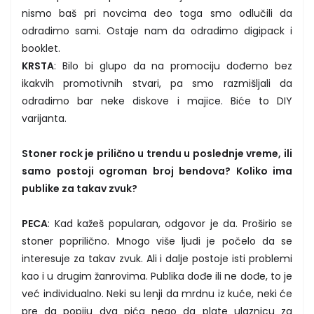
nismo baš pri novcima deo toga smo odlučili da
odradimo sami. Ostaje nam da odradimo digipack i
booklet.
KRSTA
: Bilo bi glupo da na promociju dođemo bez
ikakvih promotivnih stvari, pa smo razmišljali da
odradimo bar neke diskove i majice. Biće to DIY
varijanta.
Stoner rock je prilično u trendu u poslednje vreme, ili
samo postoji ogroman broj bendova? Koliko ima
publike za takav zvuk?
PECA
: Kad kažeš popularan, odgovor je da. Proširio se
stoner poprilično. Mnogo više ljudi je počelo da se
interesuje za takav zvuk. Ali i dalje postoje isti problemi
kao i u drugim žanrovima. Publika dođe ili ne dođe, to je
već individualno. Neki su lenji da mrdnu iz kuće, neki će
pre da popiju dva pića nego da plate ulaznicu za