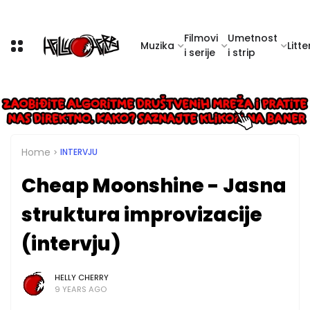
Filmovi
Umetnost
Muzika
Litte
i serije
i strip
Home
INTERVJU
Cheap Moonshine - Jasna
struktura improvizacije
(intervju)
HELLY CHERRY
9 YEARS AGO