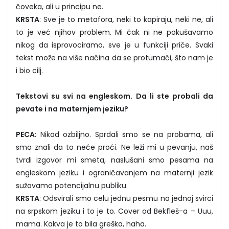
čoveka, ali u principu ne.
KRSTA
: Sve je to metafora, neki to kapiraju, neki ne, ali
to je već njihov problem. Mi čak ni ne pokušavamo
nikog da isprovociramo, sve je u funkciji priče. Svaki
tekst može na više načina da se protumači, što nam je
i bio cilj.
Tekstovi su svi na engleskom. Da li ste probali da
pevate i na maternjem jeziku?
PECA
: Nikad ozbiljno. Sprdali smo se na probama, ali
smo znali da to neće proći. Ne leži mi u pevanju, naš
tvrdi izgovor mi smeta, naslušani smo pesama na
engleskom jeziku i ograničavanjem na maternji jezik
sužavamo potencijalnu publiku.
KRSTA
: Odsvirali smo celu jednu pesmu na jednoj svirci
na srpskom jeziku i to je to. Cover od Bekfleš-a – Uuu,
mama. Kakva je to bila greška, haha.