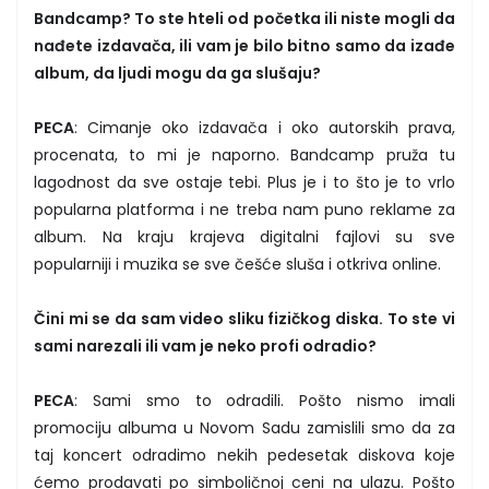
Bandcamp? To ste hteli od početka ili niste mogli da
nađete izdavača, ili vam je bilo bitno samo da izađe
album, da ljudi mogu da ga slušaju?
PECA
: Cimanje oko izdavača i oko autorskih prava,
procenata, to mi je naporno. Bandcamp pruža tu
lagodnost da sve ostaje tebi. Plus je i to što je to vrlo
popularna platforma i ne treba nam puno reklame za
album. Na kraju krajeva digitalni fajlovi su sve
popularniji i muzika se sve češće sluša i otkriva online.
Čini mi se da sam video sliku fizičkog diska. To ste vi
sami narezali ili vam je neko profi odradio?
PECA
: Sami smo to odradili. Pošto nismo imali
promociju albuma u Novom Sadu zamislili smo da za
taj koncert odradimo nekih pedesetak diskova koje
ćemo prodavati po simboličnoj ceni na ulazu. Pošto