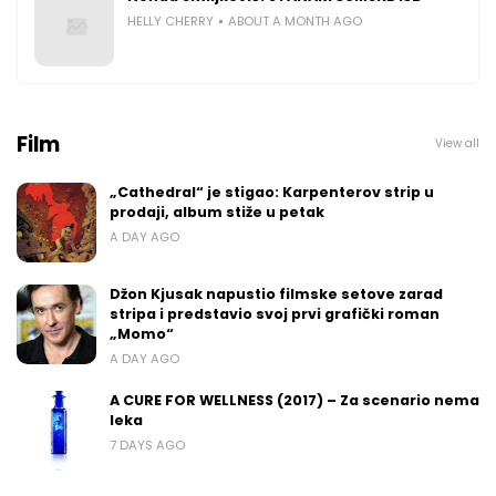
HELLY CHERRY
ABOUT A MONTH AGO
Film
View all
„Cathedral“ je stigao: Karpenterov strip u
prodaji, album stiže u petak
A DAY AGO
Džon Kjusak napustio filmske setove zarad
stripa i predstavio svoj prvi grafički roman
„Momo“
A DAY AGO
A CURE FOR WELLNESS (2017) – Za scenario nema
leka
7 DAYS AGO