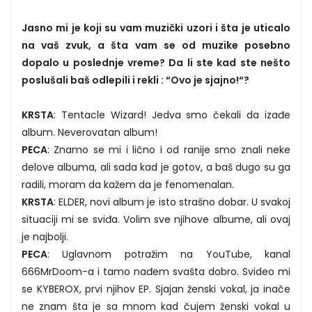
Jasno mi je koji su vam muzički uzori i šta je uticalo
na vaš zvuk, a šta vam se od muzike posebno
dopalo u poslednje vreme? Da li ste kad ste nešto
poslušali baš odlepili i rekli : “Ovo je sjajno!“?
KRSTA
: Tentacle Wizard! Jedva smo čekali da izađe
album. Neverovatan album!
PECA
: Znamo se mi i lično i od ranije smo znali neke
delove albuma, ali sada kad je gotov, a baš dugo su ga
radili, moram da kažem da je fenomenalan.
KRSTA
: ELDER, novi album je isto strašno dobar. U svakoj
situaciji mi se sviđa. Volim sve njihove albume, ali ovaj
je najbolji.
PECA
: Uglavnom potražim na YouTube, kanal
666MrDoom-a i tamo nađem svašta dobro. Svideo mi
se KYBEROX, prvi njihov EP. Sjajan ženski vokal, ja inače
ne znam šta je sa mnom kad čujem ženski vokal u