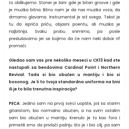
to oblikujemo. Stoner je žanr gde je bitan groove i gde
je muzika bitna. Bitno nam je da nas muzika voza, da
drmamo glavama. Instrumental je srž svega. Tekst je
tu da ispriča priču, objasni poentu, ali muzika je
najbitnija. Svaku probu snimimo, pa posle
preslušavamo jer se bojimo da će nam neki dobar rif
promaći.
Gledao sam vas pre nekoliko meseci u CK13 kad ste
nastupali sa bendovima Cardinal Point i Northern
Revival. Tada si bio obučen u mantiju i bio si
bosonog. Je li to tvoja standardna uniforma na bini
ili je to bila trenutna inspiracija?
PECA
: Jedino sam na prvoj svirci uopšte, još sa starim
gitaristom, bio normalno obučen, a na svim ostalim
sam bio obučen u mantiju. Krenulo je to kao fora i
primetili smo da privlači pažnju što je i bio cilj, pa sam