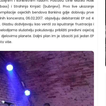
biljnim i konkretnim radom. Postavu čine Mateo Holik
(bass) i Strahinja Krnjaić (bubnjevi). Prvo live ukazanje
ompilacije osječkih bendova Bankina gdje dobivaju prve
alnih koncerata, 06.02.2017. objavljuju debitantski EP od 4
azbu doživljavaju kao ventil za ispuštanje frustracija i
elodijama slušatelju pokušavaju približiti predivni osjećaj
 djelovima planete. Daljni plan im je izbaciti još jedan EP
što više.