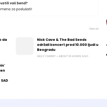
 pustili vaš bend?
emena za poslušati!
View all
o da
Nick Cave & The Bad Seeds
održali koncert pred 10.000 ljudi u
Beogradu
HELLY CHERRY
ABOUT 19 HOURS AGO
in'
len
u SAD