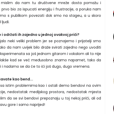
 i mislim da nam tu društvene mreže dosta pomažu i
prvo bio za ispucati energiju i frustracije, a poruka nam
amo s publikom povezati dok smo na stageu, a u skoro
ljudi.
e i održati ih zajedno u jednoj ovakvoj priči?
alo neki veliki problem jer se poznajemo i prijatelji smo
ako da nam uvijek bilo draže svirati zajedno nego uvoditi
eksperimenata sa još jednom gitarom i vokalom ali to nije
e lakše kad se već međusobno znamo napamet, tako da
vi i nadamo se da će to ići još dugo, dugo vremena.
čavate kao bend...
sa istim problemima kao i ostali demo bendovi na ovim
ije, nedostatak medijskog prostora, nedostatak mjesta
islim da se svi bendovi prepoznaju u toj nekoj priči, ali od
lavu gore i samo naprijed!