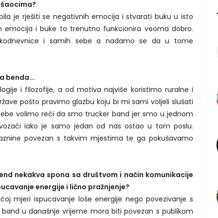
lušaocima?
ila je rješiti se negativnih emocija i stvarati buku u isto
ih emocija i buke to trenutno funkcionira veoma dobro.
vakodnevnice i samih sebe a nadamo se da u tome
ja benda...
je i filozofije, a od motiva najviše koristimo ruralne i
ave pošto pravimo glazbu koju bi mi sami voljeli slušati
a sebe volimo reći da smo trucker band jer smo u jednom
ao vozači iako je samo jedan od nas ostao u tom poslu.
raznine povezan s takvim mjestima te ga pokušavamo
 bend nekakva spona sa društvom i način komunikacije
spucavanje energije i lično pražnjenje?
j mjeri ispucavanje loše energije nego povezivanje s
mo band u današnje vrijeme mora biti povezan s publikom