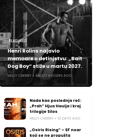
FEATURED
Henri Rolins najavio
memoare o detinjstvu: „Bait
Dog Boy“ stiže u martu 2027.
HELLY CHERRY
ABOUT 4 HOURS AGO
Nada kao poslednja reč:
„Prah“ Hjua Hauija i kraj
trilogije Silos
HELLY CHERRY
10 DAYS AGO
„Osiris Rising“ – SF noar
koji se ne propušta