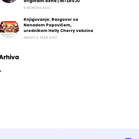
originalni bend | INTERVJU
5 MONTHS AGO
Knjigovanje: Razgovor sa
Nenadom Popovićem,
urednikom Helly Cherry vebzina
ABOUT A YEAR AGO
Arhiva