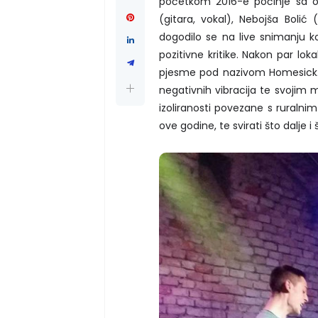
početkom 2016-e počinje sa oz
(gitara, vokal), Nebojša Bolić 
dogodilo se na live snimanju k
pozitivne kritike. Nakon par lok
pjesme pod nazivom Homesick. Gl
negativnih vibracija te svojim m
izoliranosti povezane s ruralnim
ove godine, te svirati što dalje i 