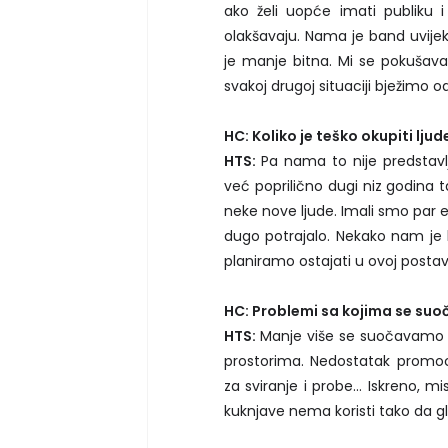
ako želi uopće imati publiku
olakšavaju. Nama je band uvijek 
je manje bitna. Mi se pokušav
svakoj drugoj situaciji bježimo od 
HC: Koliko je teško okupiti ljud
HTS:
Pa nama to nije predstavlj
već poprilično dugi niz godina t
neke nove ljude. Imali smo par 
dugo potrajalo. Nekako nam j
planiramo ostajati u ovoj posta
HC: Problemi sa kojima se suo
HTS:
Manje više se suočavamo 
prostorima. Nedostatak promoc
za sviranje i probe... Iskreno, m
kuknjave nema koristi tako da g