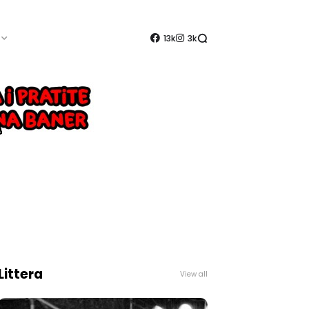
13k
3k
Littera
View all