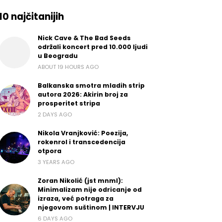
10 najčitanijih
Nick Cave & The Bad Seeds
održali koncert pred 10.000 ljudi
u Beogradu
ABOUT 19 HOURS AGO
Balkanska smotra mladih strip
autora 2026: Akirin broj za
prosperitet stripa
2 DAYS AGO
Nikola Vranjković: Poezija,
rokenrol i transcedencija
otpora
3 YEARS AGO
Zoran Nikolić (jst mnml):
Minimalizam nije odricanje od
izraza, već potraga za
njegovom suštinom | INTERVJU
6 DAYS AGO