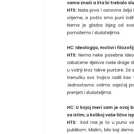
vama znači a šta bi trebalo s
HTS:
Naša prva i osnovna želja b
vrijeme, a pošto smo puni loš
Nama je glazba bijeg od s
pomažemo i slušateljima.
HC: Ideologija, motivi i filozofi
HTS:
Nema neke posebne ideologi
zabačene djelove naše drage drž
u vožnji kroz takve pustare. Z
trenutku sva trojica radili k
Jednostavno volimo osjećaj p
prenjeti i slušateljima.
HC: U kojoj meri vam je ovaj
sa istim, u kolikoj vaše lično i
HTS:
Kod nas je to u puno većo
publikom. Mislim, bilo koji de