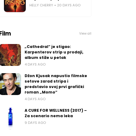
HELLY CHERRY
20 DAYS AGO
Film
View all
„Cathedral“ je stigao:
Karpenterov strip u prodaji,
album stiže u petak
4 DAYS AGO
Džon Kjusak napustio filmske
setove zarad stripa i
predstavio svoj prvi grafički
roman „Momo“
4 DAYS AGO
A CURE FOR WELLNESS (2017) –
Za scenario nema leka
9 DAYS AGO