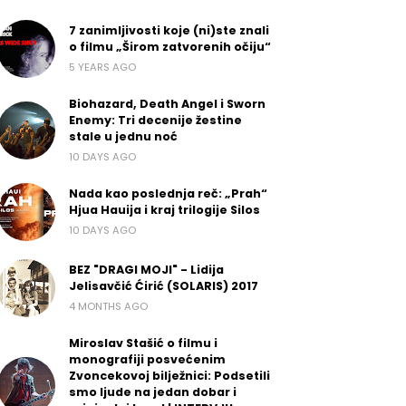
7 zanimljivosti koje (ni)ste znali
o filmu „Širom zatvorenih očiju“
5 YEARS AGO
Biohazard, Death Angel i Sworn
Enemy: Tri decenije žestine
stale u jednu noć
10 DAYS AGO
Nada kao poslednja reč: „Prah“
Hjua Hauija i kraj trilogije Silos
10 DAYS AGO
BEZ "DRAGI MOJI" - Lidija
Jelisavčić Ćirić (SOLARIS) 2017
4 MONTHS AGO
Miroslav Stašić o filmu i
monografiji posvećenim
Zvoncekovoj bilježnici: Podsetili
smo ljude na jedan dobar i