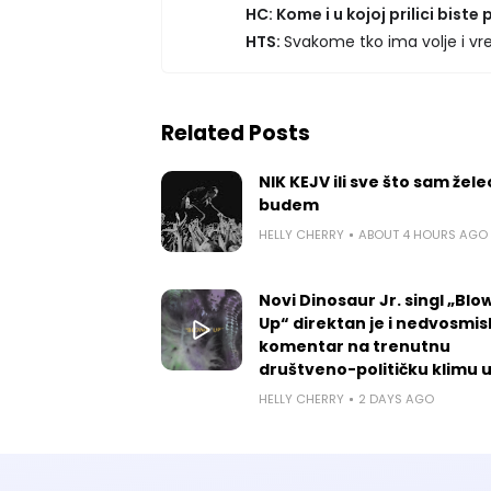
HC: Kome i u kojoj prilici biste
HTS:
Svakome tko ima volje i vr
Related Posts
NIK KEJV ili sve što sam žele
budem
HELLY CHERRY
ABOUT 4 HOURS AGO
Novi Dinosaur Jr. singl „Blow
Up“ direktan je i nedvosmis
komentar na trenutnu
društveno-političku klimu 
HELLY CHERRY
2 DAYS AGO