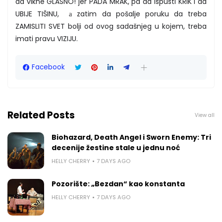
da vikne GLASNO! jer PADA MRAK, pa da ispusti KRIK i da
UBIJE TIŠINU, а zatim da pošalje poruku da treba
ZAMISLITI SVET bolji od ovog sadašnjeg u kojem, treba
imati pravu VIZIJU.
Facebook
Related Posts
View all
Biohazard, Death Angel i Sworn Enemy: Tri
decenije žestine stale u jednu noć
HELLY CHERRY
7 DAYS AGO
Pozorište: „Bezdan“ kao konstanta
HELLY CHERRY
7 DAYS AGO