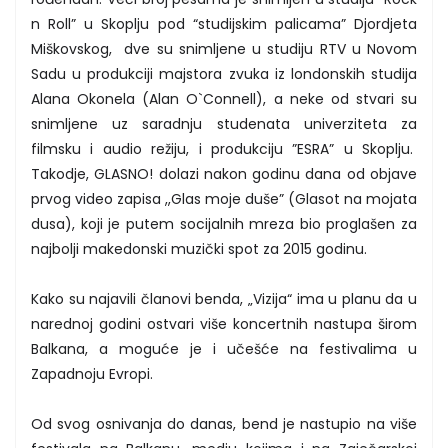
n Roll” u Skoplju pod “studijskim palicama” Djordjeta
Miškovskog, dve su snimljene u studiju RTV u Novom
Sadu u produkciji majstora zvuka iz londonskih studija
Alana Okonela (Alan O`Connell), a neke od stvari su
snimljene uz saradnju studenata univerziteta za
filmsku i audio režiju, i produkciju ”ESRA” u Skoplju.
Takodje, GLASNO! dolazi nakon godinu dana od objave
prvog video zapisa ,,Glas moje duše” (Glasot na mojata
dusa), koji je putem socijalnih mreza bio proglašen za
najbolji makedonski muzički spot za 2015 godinu.
Kako su najavili članovi benda, „Vizija“ ima u planu da u
narednoj godini ostvari više koncertnih nastupa širom
Balkana, a moguće je i učešće na festivalima u
Zapadnoju Evropi.
Od svog osnivanja do danas, bend je nastupio na više