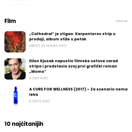
Film
View all
„Cathedral“ je stigao: Karpenterov strip u
prodaji, album stiže u petak
ABOUT 20 HOURS AGO
Džon Kjusak napustio filmske setove zarad
stripa i predstavio svoj prvi grafički roman
„Momo“
A DAY AGO
A CURE FOR WELLNESS (2017) – Za scenario nema
leka
6 DAYS AGO
10 najčitanijih