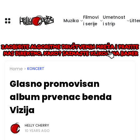
Filmovi
Umetnost
Muzika
Litte
i serije
i strip
Home
KONCERT
Glasno promovisan
album prvenac benda
Vizija
HELLY CHERRY
10 YEARS AGO