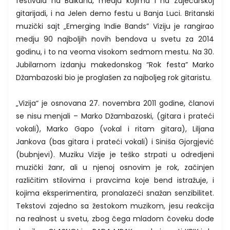
festivala na Balkanu, medju kojima i na Zaječarskoj
gitarijadi, i na Jelen demo festu u Banja Luci. Britanski
muzički sajt „Emerging Indie Bands” Viziju je rangirao
medju 90 najboljih novih bendova u svetu za 2014
godinu, i to na veoma visokom sedmom mestu. Na 30.
Jubilarnom izdanju makedonskog “Rok festa” Marko
Džambazoski bio je proglašen za najboljeg rok gitaristu.
„Vizija“ je osnovana 27. novembra 2011 godine, članovi
se nisu menjali – Marko Džambazoski, (gitara i prateći
vokali), Marko Gapo (vokal i ritam gitara), Liljana
Jankova (bas gitara i prateći vokali) i Siniša Gjorgjević
(bubnjevi). Muziku Vizije je teško strpati u odredjeni
muzički žanr, ali u njenoj osnovim je rok, začinjen
različitim stilovima i pravcima koje bend istražuje, i
kojima eksperimentira, pronalazeći snažan senzibilitet.
Tekstovi zajedno sa žestokom muzikom, jesu reakcija
na realnost u svetu, zbog čega mladom čoveku dođe