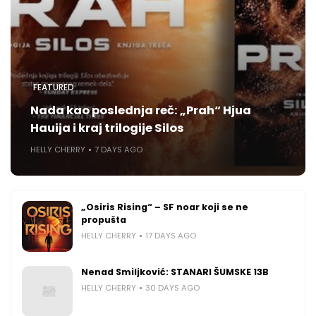
FEATURED
Nada kao poslednja reč: „Prah“ Hjua
Hauija i kraj trilogije Silos
HELLY CHERRY
7 DAYS AGO
„Osiris Rising“ – SF noar koji se ne
propušta
HELLY CHERRY
17 DAYS AGO
Nenad Smiljković: STANARI ŠUMSKE 13B
HELLY CHERRY
30 DAYS AGO