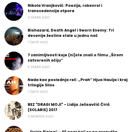
Nikola Vranjković: Poezija, rokenrol i
transcedencija otpora
3 YEARS AGO
Biohazard, Death Angel i Sworn Enemy: Tri
decenije žestine stale u jednu noć
7 DAYS AGO
7 zanimljivosti koje (ni)ste znali o filmu „Širom
zatvorenih očiju“
5 YEARS AGO
Nada kao poslednja reč: „Prah“ Hjua Hauija i kraj
trilogije Silos
7 DAYS AGO
BEZ "DRAGI MOJI" - Lidija Jelisavčić Ćirić
(SOLARIS) 2017
3 MONTHS AGO
„Osiris Rising“ – SF noar koji se ne propušta