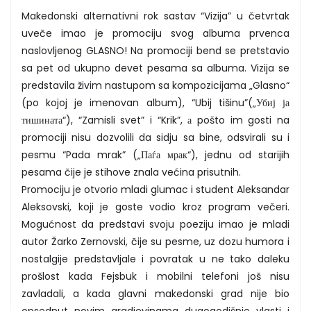
Makedonski alternativni rok sastav “Vizija” u četvrtak
uveče imao je promociju svog albuma prvenca
naslovljenog GLASNO! Na promociji bend se pretstavio
sa pet od ukupno devet pesama sa albuma. Vizija se
predstavila živim nastupom sa kompozicijama „Glasno“
(po kojoj je imenovan album), “Ubij tišinu”(„Убиј ја
тишината“), “Zamisli svet” i “Krik”, а pošto im gosti na
promociji nisu dozvolili da sidju sa bine, odsvirali su i
pesmu “Pada mrak” („Паѓа мрак“), jednu od starijih
pesama čije je stihove znala većina prisutnih.
Promociju je otvorio mladi glumac i student Aleksandar
Aleksovski, koji je goste vodio kroz program večeri.
Mogućnost da predstavi svoju poeziju imao je mladi
autor Žarko Zernovski, čije su pesme, uz dozu humora i
nostalgije predstavljale i povratak u ne tako daleku
prošlost kada Fejsbuk i mobilni telefoni još nisu
zavladali, a kada glavni makedonski grad nije bio
opsednut novim gradjevinama dugogodišnje vlasti i