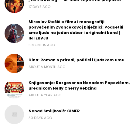
17 DAYS AGO
Miroslav Stašić o filmu i monografiji
posvećenim Zvoncekovoj bilježnici: Podsetili
smo ljude na jedan dobar i originalni bend |
INTERVJU
5 MONTHS AGO
Dina: Roman o prirodi, politici i ljudskom umu
ABOUT A MONTH AGO
Knjigovanje: Razgovor sa Nenadom Popovićem,
urednikom Helly Cherry vebzina
ABOUT A YEAR AGO
Nenad Smiljković: CIMER
30 DAYS AGO