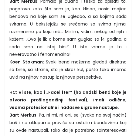
Bart Merkus:
Pomalo je čudno i teško za opisati to,
pogotovo zato što sam ja, kao klinac, nosio majice
bendova na koje sam se ugledao, a sa kojima sada
sviramo. U bekstejdžu se srećemo sa svima njima,
razmenimo po koju reč... Mislim, vidim nekog od njih i
kažem: „Ovo je lik o kome sam guglao sa 14 godina, a
sada smo na istoj bini!“ U isto vreme je to i
neverovatno i fenomenalno!
Koen Stokman:
Svaki bend možemo gledati direktno
sa bine, sa strane, što je skroz kul, pošto tako imamo
uvid na njihov nastup iz njihove perspektive.
HC: Vi ste, kao i „Facelifter“ (holandski bend koje je
otvorio prošlogodišnji festival), imali odlične,
veoma profesionalne i nadasve uigrane nastupe.
Bart Merkus:
Pa, ni mi, ni oni, se (svako na svoj način)
baš i ne uklapamo previše sa ostalim bendovima koji
su ovde nastupali, tako da je potrebno zainteresovati