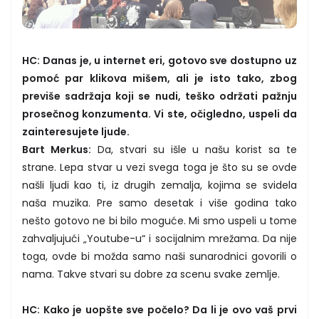
HC: Danas je, u internet eri, gotovo sve dostupno uz
pomoć par klikova mišem, ali je isto tako, zbog
previše sadržaja koji se nudi, teško održati pažnju
prosečnog konzumenta. Vi ste, očigledno, uspeli da
zainteresujete ljude.
Bart Merkus:
Da, stvari su išle u našu korist sa te
strane. Lepa stvar u vezi svega toga je što su se ovde
našli ljudi kao ti, iz drugih zemalja, kojima se svidela
naša muzika. Pre samo desetak i više godina tako
nešto gotovo ne bi bilo moguće. Mi smo uspeli u tome
zahvaljujući „Youtube-u“ i socijalnim mrežama. Da nije
toga, ovde bi možda samo naši sunarodnici govorili o
nama. Takve stvari su dobre za scenu svake zemlje.
HC: Kako je uopšte sve počelo? Da li je ovo vaš prvi