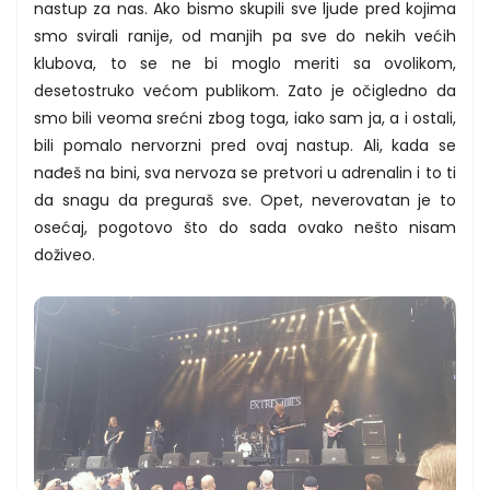
nastup za nas. Ako bismo skupili sve ljude pred kojima
smo svirali ranije, od manjih pa sve do nekih većih
klubova, to se ne bi moglo meriti sa ovolikom,
desetostruko većom publikom. Zato je očigledno da
smo bili veoma srećni zbog toga, iako sam ja, a i ostali,
bili pomalo nervorzni pred ovaj nastup. Ali, kada se
nađeš na bini, sva nervoza se pretvori u adrenalin i to ti
da snagu da preguraš sve. Opet, neverovatan je to
osećaj, pogotovo što do sada ovako nešto nisam
doživeo.