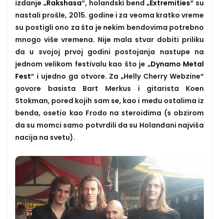
izdanje „
Rakshasa
“, holandski bend „
Extremities
“ su
nastali prošle, 2015. godine i za veoma kratko vreme
su postigli ono za šta je nekim bendovima potrebno
mnogo više vremena. Nije mala stvar dobiti priliku
da u svojoj prvoj godini postojanja nastupe na
jednom velikom festivalu kao što je „
Dynamo Metal
Fest
“ i ujedno ga otvore. Za „Helly Cherry Webzine“
govore basista Bart Merkus i gitarista Koen
Stokman, pored kojih sam se, kao i među ostalima iz
benda, osetio kao Frodo na steroidima (s obzirom
da su momci samo potvrdili da su Holanđani najviša
nacija na svetu).