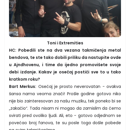
Toni i Extremities
HC: Pobedili ste na dva vezana takmičenja metal
bendova, te ste tako dobili priliku da nastupite ovde
u Ajndhovenu, i time da ijedno promovišete svoje
debi izdanje. Kakav je osećaj postići sve to u tako
kratkom roku?
Bart Merkus:
Osećaj je prosto neverovatan - ovakva
šansa nama veoma znači! Prošle godine gotovo niko
nije bio zainteresovan za našu muziku, tek poneko bi se
„zakačio“. Tada nisam ni mogao da zamislim da ćemo
svirati pred ovoliko ljudi. Ali, eto - gotovo odjednom se
povećao broj fanova, te su posle toga došle pobede
na ovim takmičenjima.