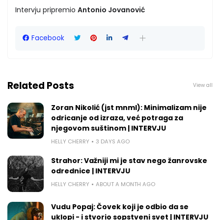
Intervju pripremio
Antonio Jovanović
Facebook
Related Posts
View all
Zoran Nikolić (jst mnml): Minimalizam nije
odricanje od izraza, već potraga za
njegovom suštinom | INTERVJU
HELLY CHERRY
3 DAYS AGO
Strahor: Važniji mi je stav nego žanrovske
odrednice | INTERVJU
HELLY CHERRY
ABOUT A MONTH AGO
Vudu Popaj: Čovek koji je odbio da se
uklopi - i stvorio sopstveni svet | INTERVJU