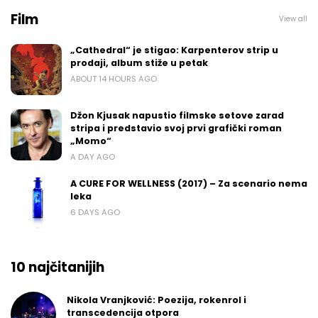
Film
View all
„Cathedral“ je stigao: Karpenterov strip u
prodaji, album stiže u petak
ABOUT 14 HOURS AGO
Džon Kjusak napustio filmske setove zarad
stripa i predstavio svoj prvi grafički roman
„Momo“
A DAY AGO
A CURE FOR WELLNESS (2017) – Za scenario nema
leka
6 DAYS AGO
10 najčitanijih
Nikola Vranjković: Poezija, rokenrol i
transcedencija otpora