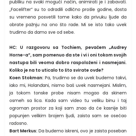
publiku na svaki mogući način, animirati je i zabavati.
„Facelifter“ su to odradili odlično prošle godine, dosta
su vremena posvetili tome kako da privuku ljude da
obrate pažnju na ono što rade. Mi se isto tako uvek
trudimo da damo sve od sebe.
HC: U razgovoru sa Tochiem, pevačem „Audrey
Horne-a”, sam pomenuo da ste i vi i oni tokom svojih
nastupa bili veoma dobro raspoloženi i nasmejani.
Koliko je na to uticalo to što svirate ovde?
Koen Stokman:
Pa, trudimo se da uvek budemo takvi,
iako mi, Holanđani, nismo baš uvek nasmejani. Mislim,
ja tokom tonske probe nisam mogao da skinem
osmeh sa lica. Kada sam video tu veliku binu i taj
ogroman prostor za koji sam znao da će kasnije biti
popunjen velikim brojem ljudi, zaista sam se osećao
radosno.
Bart Merkus:
Da budemo iskreni, ovo je zaista poseban