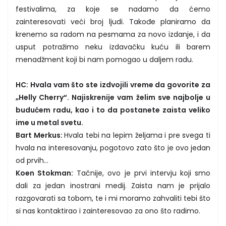
festivalima, za koje se nadamo da ćemo
zainteresovati veći broj ljudi. Takođe planiramo da
krenemo sa radom na pesmama za novo izdanje, i da
usput potražimo neku izdavačku kuću ili barem
menadžment koji bi nam pomogao u daljem radu.
HC: Hvala vam što ste izdvojili vreme da govorite za
„Helly Cherry“. Najiskrenije vam želim sve najbolje u
budućem radu, kao i to da postanete zaista veliko
ime u metal svetu.
Bart Merkus:
Hvala tebi na lepim željama i pre svega ti
hvala na interesovanju, pogotovo zato što je ovo jedan
od prvih...
Koen Stokman:
Tačnije, ovo je prvi intervju koji smo
dali za jedan inostrani medij. Zaista nam je prijalo
razgovarati sa tobom, te i mi moramo zahvaliti tebi što
si nas kontaktirao i zainteresovao za ono što radimo.