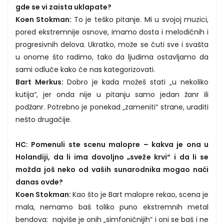
gde se vi zaista uklapate?
Koen Stokman:
To je teško pitanje. Mi u svojoj muzici,
pored ekstremnije osnove, imamo dosta i melodičnih i
progresivnih delova. Ukratko, može se čuti sve i svašta
u onome što radimo, tako da ljudima ostavljamo da
sami odluče kako će nas kategorizovati.
Bart Merkus:
Dobro je kada možeš stati „u nekoliko
kutija“, jer onda nije u pitanju samo jedan žanr ili
podžanr. Potrebno je ponekad „zameniti“ strane, uraditi
nešto drugačije.
HC: Pomenuli ste scenu malopre – kakva je ona u
Holandiji, da li ima dovoljno „sveže krvi“ i da li se
možda još neko od vaših sunarodnika mogao naći
danas ovde?
Koen Stokman:
Kao što je Bart malopre rekao, scena je
mala, nemamo baš toliko puno ekstremnih metal
bendova: najviše je onih „simfoničnijih“ i oni se baš i ne