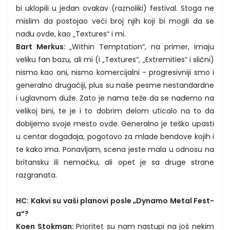
bi uklopili u jedan ovakav (raznoliki) festival. Stoga ne
mislim da postojao veći broj njih koji bi mogli da se
nađu ovde, kao „Textures“ i mi.
Bart Merkus:
„Within Temptation“, na primer, imaju
veliku fan bazu, ali mi (i „Textures“, „Extremities“ i slični)
nismo kao oni, nismo komercijalni - progresivniji smo i
generalno drugačiji, plus su naše pesme nestandardne
i uglavnom duže. Zato je nama teže da se nađemo na
velikoj bini, te je i to dobrim delom uticalo na to da
dobijemo svoje mesto ovde. Generalno je teško upasti
u centar događaja, pogotovo za mlade bendove kojih i
te kako ima. Ponavljam, scena jeste mala u odnosu na
britansku ili nemačku, ali opet je sa druge strane
razgranata.
HC: Kakvi su vaši planovi posle „Dynamo Metal Fest-
a“?
Koen Stokman:
Prioritet su nam nastupi na još nekim