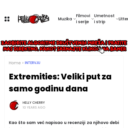
Filmovi
Umetnost
Muzika
Litte
i serije
i strip
Home
INTERVJU
Extremities: Veliki put za
samo godinu dana
HELLY CHERRY
10 YEARS AGO
Kao što sam već napisao u recenziji za njihovo debi