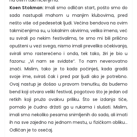
Koen Stokman:
Imali smo odličan start, pošto smo do
sada nastupali mahom u manjim klubovima, pred
nešto više od pedesetak ljudi. Većina bendova na ovim
takmičenjima su, u lokalnim okvirima, velika imena, već
su svirali po nekim festivalima, te smo mi bili prilično
opušteni u vezi svega, nismo imali prevelika očekivanja,
svirali smo rasterećeno i onda, tek tako, žiri je bio u
fazonu: „Vi nam se sviđate“. To nam neverovatno
znači. Mislim, tako je to kada počinješ, kada gradiš
svoje ime, sviraš čak i pred par ljudi ako je potrebno.
Ovaj nastup je došao u pravom trenutku, da budemo
bend koji otvara veliki festival, pogotovo što je jedan od
retkih koji pruža ovakvu priliku. Što se izdanja tiče,
pomalo je čudno držati ga u rukama i slušati. Mislim,
imali smo nekoliko pesama snimljenih do sada, ali imati
ih na sve zajedno na jednom mestu, u fizičkom obliku...
Odličan je to osećaj.