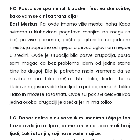
HC: Pošto ste spomenuli klupske i festivalske svirke,
kako vam se čini ta tranzicija?
Bart Merkus:
Pa, ovde imamo više mesta, haha. Kada
sviramo u klubovima, pogotovo manjim, ne mogu se
baš previše pomerati, pošto je gitarista na jednom
mestu, ja suprotno od njega, a pevač uglavnom negde
u sredini. Ovde je situacija bila posve drugačija, pošto
sam mogao da bez problema idem od jedne stane
bine ka drugoj. Bilo je potrebno malo vremena da se
naviknem na tako nešto. Isto tako, kada ste u
klubovima, jasno vidite lica ljudi u publici, nema ih toliko
i lako ih možete razaznati. Ovde su pak svi delovali kao
jedna osoba, drugačiji je osećaj jer ih ima toliko.
HC: Danas delite binu sa velikim imenima i čija je fan
baza ovde jaka. Ipak, primetan je ne tako mali broj
ljudi, čak i starijih, koji nose vaše majice.