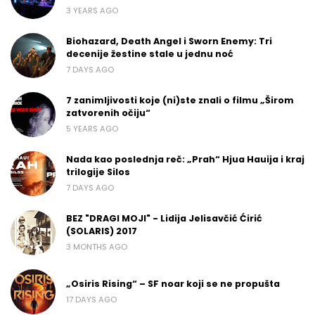
3 YEARS AGO
Biohazard, Death Angel i Sworn Enemy: Tri
decenije žestine stale u jednu noć
7 DAYS AGO
7 zanimljivosti koje (ni)ste znali o filmu „Širom
zatvorenih očiju“
5 YEARS AGO
Nada kao poslednja reč: „Prah“ Hjua Hauija i kraj
trilogije Silos
7 DAYS AGO
BEZ "DRAGI MOJI" - Lidija Jelisavčić Ćirić
(SOLARIS) 2017
3 MONTHS AGO
„Osiris Rising“ – SF noar koji se ne propušta
17 DAYS AGO