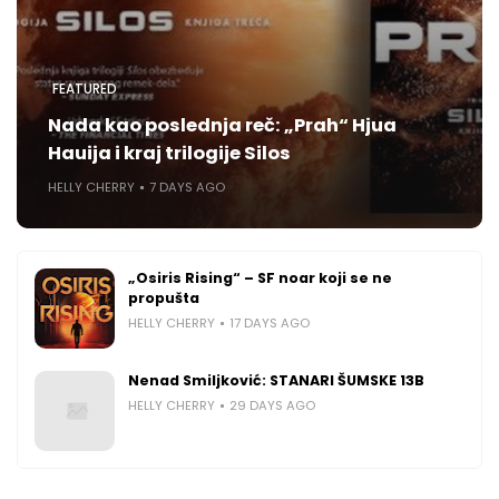
FEATURED
Nada kao poslednja reč: „Prah“ Hjua
Hauija i kraj trilogije Silos
HELLY CHERRY
7 DAYS AGO
„Osiris Rising“ – SF noar koji se ne
propušta
HELLY CHERRY
17 DAYS AGO
Nenad Smiljković: STANARI ŠUMSKE 13B
HELLY CHERRY
29 DAYS AGO