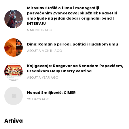
Miroslav Stašić o filmu i monografiji
posvećenim Zvoncekovoj bilježnici: Podsetili
smo ljude na jedan dobar i originalni bend |
INTERVJU
5 MONTHS AGO
Dina: Roman o prirodi, politici i ljudskom umu
ABOUT A MONTH AGO
Knjigovanje: Razgovor sa Nenadom Popovićem,
urednikom Helly Cherry vebzina
ABOUT A YEAR AGO
Nenad Smiljković: CIMER
29 DAYS AGO
Arhiva