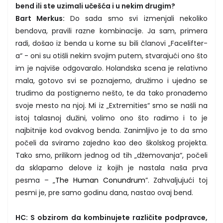
bend ili ste uzimali učešća i u nekim drugim?
Bart Merkus:
Do sada smo svi izmenjali nekoliko
bendova, pravili razne kombinacije. Ja sam, primera
radi, došao iz benda u kome su bili članovi „Facelifter-
a“ - oni su otišli nekim svojim putem, stvarajući ono što
im je najviše odgovaralo. Holandska scena je relativno
mala, gotovo svi se poznajemo, družimo i ujedno se
trudimo da postignemo nešto, te da tako pronađemo
svoje mesto na njoj. Mi iz „Extremities“ smo se našli na
istoj talasnoj dužini, volimo ono što radimo i to je
najbitnije kod ovakvog benda. Zanimljivo je to da smo
počeli da sviramo zajedno kao deo školskog projekta.
Tako smo, prilikom jednog od tih „džemovanja“, počeli
da sklapamo delove iz kojih je nastala naša prva
pesma – „
The Human Conundrum
”. Zahvaljujući toj
pesmi je, pre samo godinu dana, nastao ovaj bend.
HC: S obzirom da kombinujete različite podpravce,