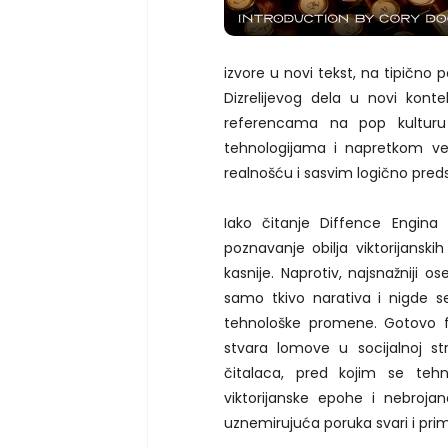
izvore u novi tekst, na tipičn
Dizrelijevog dela u novi kont
referencama na pop kulturu v
tehnologijama i napretkom ve
realnošću i sasvim logično predst
Iako čitanje Diffence Engina 
poznavanje obilja viktorijanski
kasnije. Naprotiv, najsnažniji 
samo tkivo narativa i nigde s
tehnološke promene. Gotovo f
stvara lomove u socijalnoj s
čitalaca, pred kojim se teh
viktorijanske epohe i nebro
uznemirujuća poruka svari i pri