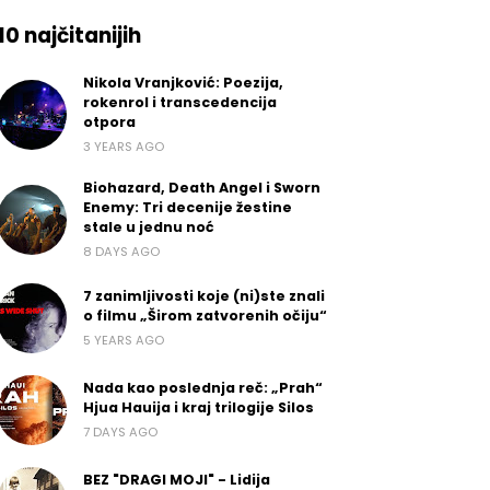
10 najčitanijih
Nikola Vranjković: Poezija,
rokenrol i transcedencija
otpora
3 YEARS AGO
Biohazard, Death Angel i Sworn
Enemy: Tri decenije žestine
stale u jednu noć
8 DAYS AGO
7 zanimljivosti koje (ni)ste znali
o filmu „Širom zatvorenih očiju“
5 YEARS AGO
Nada kao poslednja reč: „Prah“
Hjua Hauija i kraj trilogije Silos
7 DAYS AGO
BEZ "DRAGI MOJI" - Lidija