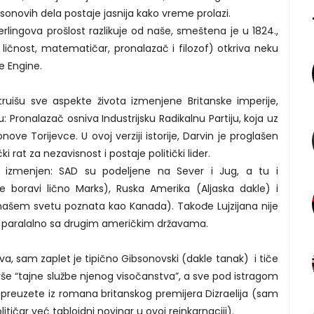
bsonovih dela postaje jasnija kako vreme prolazi.
rlingova prošlost razlikuje od naše, smeštena je u 1824.,
 ličnost, matematičar, pronalazač i filozof) otkriva neku
e Engine.
ruišu sve aspekte života izmenjene Britanske imperije,
: Pronalazač osniva Industrijsku Radikalnu Partiju, koja uz
ove Torijevce. U ovoj verziji istorije, Darvin je proglašen
ki rat za nezavisnost i postaje politički lider.
e izmenjen: SAD su podeljene na Sever i Jug, a tu i
boravi lično Marks), Ruska Amerika (Aljaska dakle) i
našem svetu poznata kao Kanada). Takođe Lujzijana nije
i paralalno sa drugim američkim državama.
a, sam zaplet je tipično Gibsonovski (dakle tanak) i tiče
še “tajne službe njenog visočanstva”, a sve pod istragom
o preuzete iz romana britanskog premijera Dizraelija (sam
političar već tabloidni novinar u ovoj reinkarnaciji).