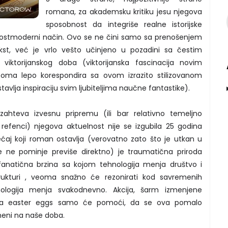
romana, za akademsku kritiku jesu njegova
sposobnost da integriše realne istorijske
o postmoderni način. Ovo se ne čini samo sa prenošenjem
ekst, već je vrlo vešto učinjeno u pozadini sa čestim
iktorijanskog doba (viktorijanska fascinacija novim
oma lepo korespondira sa ovom izrazito stilizovanom
avlja inspiraciju svim ljubiteljima naučne fantastike).
zahteva izvesnu pripremu (ili bar relativno temeljno
h refenci) njegova aktuelnost nije se izgubila 25 godina
osećaj koji roman ostavlja (verovatno zato što je utkan u
e ne pominje previše direktno) je traumatična priroda
anatična brzina sa kojom tehnologija menja društvo i
trukturi , veoma snažno će rezonirati kod savremenih
nologija menja svakodnevno. Akcija, šarm izmenjene
jana easter eggs samo će pomoći, da se ova pomalo
meni na naše doba.