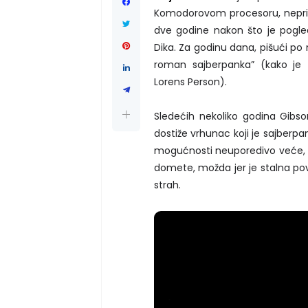
Komodorovom procesoru, neprikl
dve godine nakon što je pogle
Dika. Za godinu dana, pišući po 
roman sajberpanka” (kako je 
Lorens Person).
Sledećih nekoliko godina Gibs
dostiže vrhunac koji je sajberp
mogućnosti neuporedivo veće, 
domete, možda jer je stalna pov
strah.