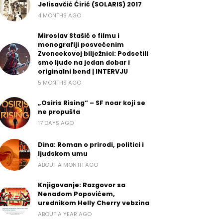
Jelisavčić Ćirić (SOLARIS) 2017
4 MONTHS AGO
Miroslav Stašić o filmu i
monografiji posvećenim
Zvoncekovoj bilježnici: Podsetili
smo ljude na jedan dobar i
originalni bend | INTERVJU
5 MONTHS AGO
„Osiris Rising“ – SF noar koji se
ne propušta
17 DAYS AGO
Dina: Roman o prirodi, politici i
ljudskom umu
ABOUT A MONTH AGO
Knjigovanje: Razgovor sa
Nenadom Popovićem,
urednikom Helly Cherry vebzina
ABOUT A YEAR AGO