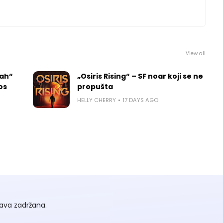
View all
rah“
„Osiris Rising“ – SF noar koji se ne
los
propušta
HELLY CHERRY
17 DAYS AGO
ava zadržana.