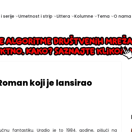
i serije
Umetnost i strip
Littera
Kolumne
Tema
O nama
Roman koji je lansirao
nu fantastiku. Uradio je to 1984. godine, pišući na