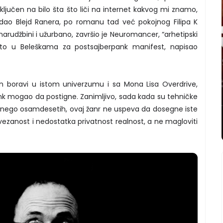
jučen na bilo šta što liči na internet kakvog mi znamo,
dao Blejd Ranera, po romanu tad već pokojnog Filipa K
narudžbini i užurbano, završio je Neuromancer, “arhetipski
to u Beleškama za postsajberpank manifest, napisao
on boravi u istom univerzumu i sa Mona Lisa Overdrive,
ank mogao da postigne. Zanimljivo, sada kada su tehničke
nego osamdesetih, ovaj žanr ne uspeva da dosegne iste
ezanost i nedostatka privatnost realnost, a ne magloviti