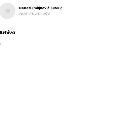
Nenad Smiljković: CIMER
ABOUT A MONTH AGO
Arhiva