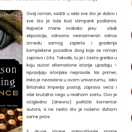
Ovaj roman, sadrži u sebi sve što je dobro i
sve što je loše kod stimpank podžanra.
Najveće mane svakako jesu višak
ekpozicije, odnosno nesrazmeran odnos
između samog zapleta i građenja
kompleksne pozadine zbog koje se roman
zapravo i čita. Takođe, tu je i česta greška u
koju autori alternativne istorije upadaju –
ispravljaju istorijske nepravde. Na primer,
Irska je nezavisna u ovom univerzumu, iako
Britanska Imperija postoji, zapravo veća i
više brutalna nego u realnom svetu. Ovo je
očigledno (dnevno) politički komentar
autora, a ne nešto što je nošeno duhom
same priče.
S druge strane, najpozitivnije strane