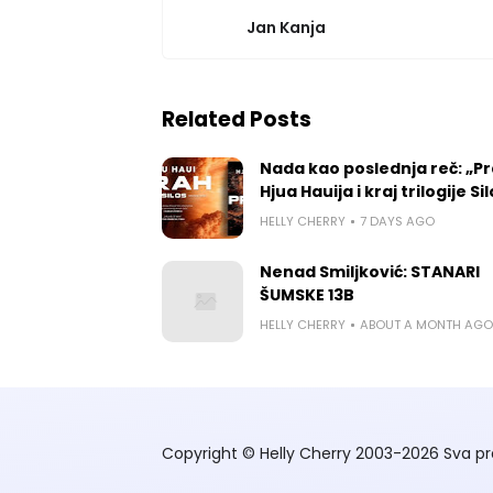
Jan Kanja
Related Posts
Nada kao poslednja reč: „P
Hjua Hauija i kraj trilogije Si
HELLY CHERRY
7 DAYS AGO
Nenad Smiljković: STANARI
ŠUMSKE 13B
HELLY CHERRY
ABOUT A MONTH AGO
Copyright © Helly Cherry 2003-2026 Sva pr