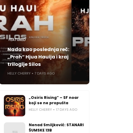
FEATURED
Nada kao poslednja reč:
„Prah“ Hjua Hauija i kraj
trilogije Silos
HELLY CHERRY
7 DAYS AGO
„Osiris Rising“ – SF noar
koji se ne propušta
HELLY CHERRY
17 DAYS AGO
Nenad Smiljković: STANARI
ŠUMSKE 13B