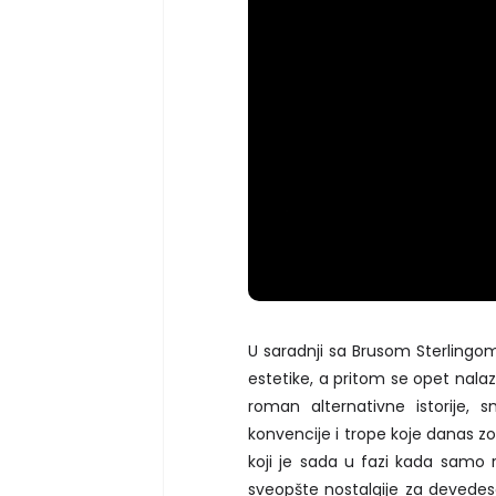
U saradnji sa Brusom Sterlingom
estetike, a pritom se opet nalazi
roman alternativne istorije, s
konvencije i trope koje danas
koji je sada u fazi kada samo r
sveopšte nostalgije za devedes