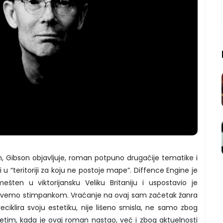
, Gibson objavljuje, roman potpuno drugačije tematike i
 u “teritoriji za koju ne postoje mape”. Diffence Engine je
mešten u viktorijansku Veliku Britaniju i uspostavio je
 zovemo stimpankom. Vraćanje na ovaj sam začetak žanra
eciklira svoju estetiku, nije lišeno smisla, ne samo zbog
etim, kada je ovaj roman nastao, već i zbog aktuelnosti