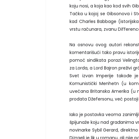
koju nosi, a koja kao kod svih Gi
Tačka u kojoj se Gibsonova i Ste
kad Charles Babbage (istorijska
vrstu računara, zvanu Differenc
Na osnovu ovog autori rekonst
komentarišući tako pravu istoriju
pomoć sindikata porazi Velington
za Lorda, a Lord Bajron preživi grč
Svet izvan Imperije takođe j
Komunistički Menhetn (u kome 
uvećana Britanska Amerika (u 
prodata Džefersonu, već postoj
Iako je postavka veoma zanimljiv
špijunaže koju nad građanima vr
novinarke Sybil Gerard, direktn
Dizraeli je lik u romanu, ali nije 