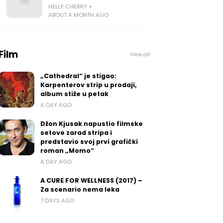
HELLY CHERRY
ABOUT A MONTH AGO
Film
View all
„Cathedral“ je stigao:
Karpenterov strip u prodaji,
album stiže u petak
A DAY AGO
Džon Kjusak napustio filmske
setove zarad stripa i
predstavio svoj prvi grafički
roman „Momo“
A DAY AGO
A CURE FOR WELLNESS (2017) –
Za scenario nema leka
7 DAYS AGO