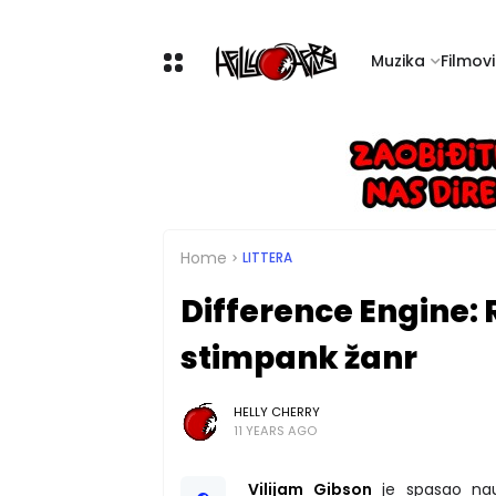
Muzika
Filmovi 
Home
LITTERA
Difference Engine: 
stimpank žanr
HELLY CHERRY
11 YEARS AGO
Vilijam Gibson
je spasao nauč