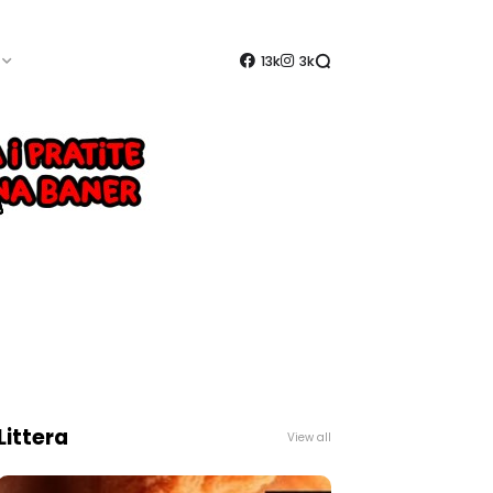
13k
3k
Littera
View all