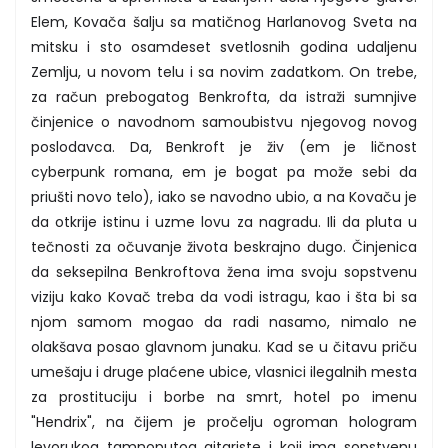
Elem, Kovača šalju sa matičnog Harlanovog Sveta na
mitsku i sto osamdeset svetlosnih godina udaljenu
Zemlju, u novom telu i sa novim zadatkom. On trebe,
za račun prebogatog Benkrofta, da istraži sumnjive
činjenice o navodnom samoubistvu njegovog novog
poslodavca. Da, Benkroft je živ (em je ličnost
cyberpunk romana, em je bogat pa može sebi da
priušti novo telo), iako se navodno ubio, a na Kovaču je
da otkrije istinu i uzme lovu za nagradu. Ili da pluta u
tečnosti za očuvanje života beskrajno dugo. Činjenica
da seksepilna Benkroftova žena ima svoju sopstvenu
viziju kako Kovač treba da vodi istragu, kao i šta bi sa
njom samom mogao da radi nasamo, nimalo ne
olakšava posao glavnom junaku. Kad se u čitavu priču
umešaju i druge plaćene ubice, vlasnici ilegalnih mesta
za prostituciju i borbe na smrt, hotel po imenu
"Hendrix", na čijem je pročelju ogroman hologram
levorukog tamnoputog gitariste i koji ima sopstvenu