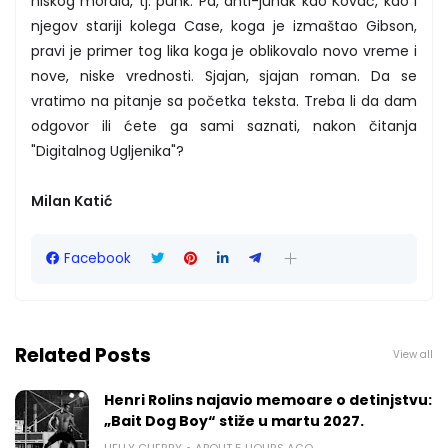
niskog morala, tj. punk. Pa, anti-junak kao Kovač, kao i
njegov stariji kolega Case, koga je izmaštao Gibson,
pravi je primer tog lika koga je oblikovalo novo vreme i
nove, niske vrednosti. Sjajan, sjajan roman. Da se
vratimo na pitanje sa početka teksta. Treba li da dam
odgovor ili ćete ga sami saznati, nakon čitanja
"Digitalnog Ugljenika"?
Milan Katić
Facebook
Related Posts
View all
Henri Rolins najavio memoare o detinjstvu:
„Bait Dog Boy“ stiže u martu 2027.
HELLY CHERRY
ABOUT 5 HOURS AGO