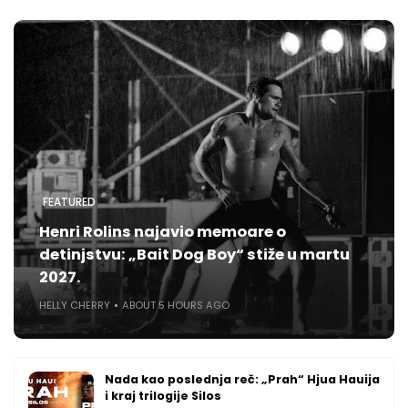
FEATURED
Henri Rolins najavio memoare o
detinjstvu: „Bait Dog Boy“ stiže u martu
2027.
HELLY CHERRY
ABOUT 5 HOURS AGO
Nada kao poslednja reč: „Prah“ Hjua Hauija
i kraj trilogije Silos