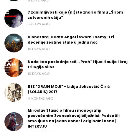
6 DAYS AGO
7 zanimljivosti koje (ni)ste znali o filmu „Širom
zatvorenih očiju“
5 YEARS AGO
Biohazard, Death Angel i Sworn Enemy: Tri
decenije žestine stale u jednu noć
10 DAYS AGO
Nada kao poslednja reč: „Prah“ Hjua Hauija i kraj
trilogije Silos
10 DAYS AGO
BEZ "DRAGI MOJI" - Lidija Jelisavčić Ćirić
(SOLARIS) 2017
4 MONTHS AGO
Miroslav Stašić o filmu i monografiji
posvećenim Zvoncekovoj bilježnici: Podsetili
smo ljude na jedan dobar i originalni bend |
INTERVJU