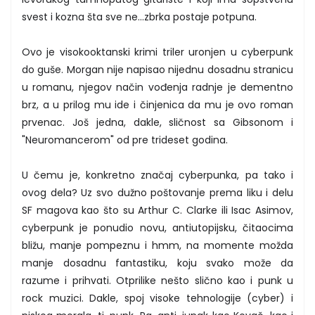
svest i kozna šta sve ne...zbrka postaje potpuna.
Ovo je visokooktanski krimi triler uronjen u cyberpunk
do guše. Morgan nije napisao nijednu dosadnu stranicu
u romanu, njegov način vođenja radnje je dementno
brz, a u prilog mu ide i činjenica da mu je ovo roman
prvenac. Još jedna, dakle, sličnost sa Gibsonom i
"Neuromancerom" od pre trideset godina.
U čemu je, konkretno značaj cyberpunka, pa tako i
ovog dela? Uz svo dužno poštovanje prema liku i delu
SF magova kao što su Arthur C. Clarke ili Isac Asimov,
cyberpunk je ponudio novu, antiutopijsku, čitaocima
bližu, manje pompeznu i hmm, na momente možda
manje dosadnu fantastiku, koju svako može da
razume i prihvati. Otprilike nešto slično kao i punk u
rock muzici. Dakle, spoj visoke tehnologije (cyber) i