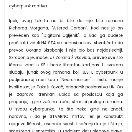
cyberpunk motiva.
Ipak, ovog teksta ne bi bilo da nije bilo romana
Richarda Morgana, "Altered Carbon". Kod nas je on
preveden kao "Digitalni Ugljenik", a kad ga budete
pročitali i videli NA ŠTA se odnosi naslov, shvatićete da
prevod Gorana Skrobonje i nije bio baš najdosledniji.
Skrobonja je, inače, uz Zorana Živkovića, preveo sve što
ičemu vredi u SF i horor literaturi kod nas. U svakom
slučaju, junak ovog romana, koji JESTE cyberpunk u
podjednakoj meri kao i "Neuromancer", i ništa manje
kvalitetan, je Takeši Kovač, pripadnik poslanstva UN. On
je, zapravo, trenirani ubica sa prošlošću koja ga
proganja, i gine već na trećoj stranici prologa romana.
U svetu cyberpunka, to što neko gine ne znači,
naravno, i da je STVARNO mrtav, jer je konstrukt
njegove ličnosti, esencija svesti i sećanja ko je i šta je,
smeštena u spremištu u zadnjem delu njegove glave.