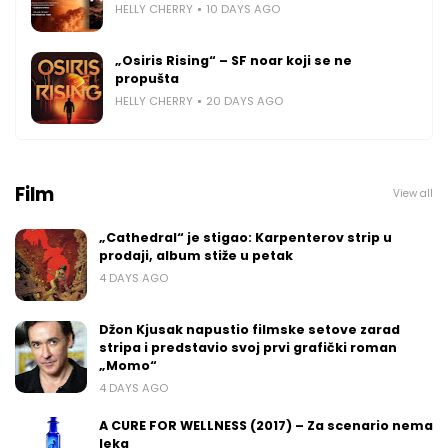
HELLY CHERRY
10 DAYS AGO
„Osiris Rising“ – SF noar koji se ne
propušta
HELLY CHERRY
20 DAYS AGO
Film
View all
„Cathedral“ je stigao: Karpenterov strip u
prodaji, album stiže u petak
4 DAYS AGO
Džon Kjusak napustio filmske setove zarad
stripa i predstavio svoj prvi grafički roman
„Momo“
4 DAYS AGO
A CURE FOR WELLNESS (2017) – Za scenario nema
leka