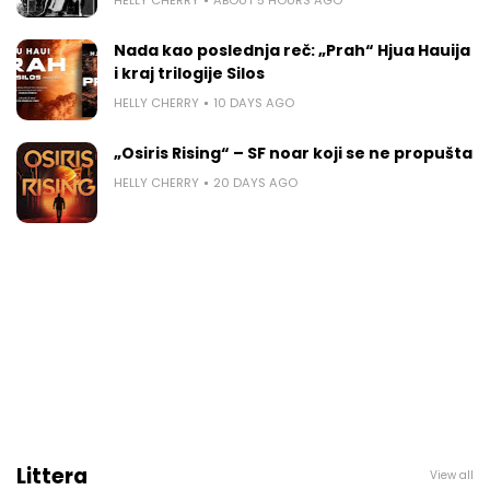
Nada kao poslednja reč: „Prah“ Hjua Hauija
i kraj trilogije Silos
HELLY CHERRY
10 DAYS AGO
„Osiris Rising“ – SF noar koji se ne propušta
HELLY CHERRY
20 DAYS AGO
Littera
View all