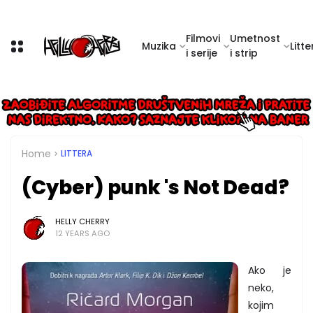
Filmovi
Umetnost
Muzika
Litte
i serije
i strip
Home
LITTERA
(Cyber) punk 's Not Dead?
HELLY CHERRY
12 YEARS AGO
Ako je
neko,
kojim