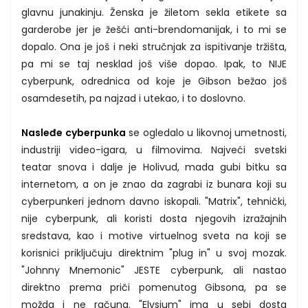
glavnu junakinju. Ženska je žiletom sekla etikete sa
garderobe jer je žešći anti-brendomanijak, i to mi se
dopalo. Ona je još i neki stručnjak za ispitivanje tržišta,
pa mi se taj nesklad još više dopao. Ipak, to NIJE
cyberpunk, odrednica od koje je Gibson bežao još
osamdesetih, pa najzad i utekao, i to doslovno.
Nasleđe cyberpunka
se ogledalo u likovnoj umetnosti,
industriji video-igara, u filmovima. Najveći svetski
teatar snova i dalje je Holivud, mada gubi bitku sa
internetom, a on je znao da zagrabi iz bunara koji su
cyberpunkeri jednom davno iskopali. "Matrix", tehnički,
nije cyberpunk, ali koristi dosta njegovih izražajnih
sredstava, kao i motive virtuelnog sveta na koji se
korisnici priključuju direktnim "plug in" u svoj mozak.
"Johnny Mnemonic" JESTE cyberpunk, ali nastao
direktno prema priči pomenutog Gibsona, pa se
možda i ne računa. "Elysium" ima u sebi dosta