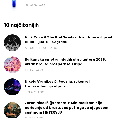
9 DAYS AGO
10 najčitanijih
Nick Cave & The Bad Seeds održali koncert pred
10.000 ljudi u Beogradu
ABOUT 19 HOURS AGO
Balkanska smotra mladih strip autora 2026:
Akirin broj za prosperitet stripa
2 DAYS AGO
Nikola Vranjković: Poezija, rokenrol i
transcedencija otpora
3 YEARS AGO
Zoran Nikolić (jst mnml): Minimalizam nije
odricanje od izraza, već potraga za njegovom
suštinom | INTERVJU