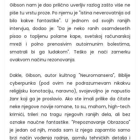
Gibson nam je dao prilično uverljiv razlog zašto više ne
piše tu vrstu proze. Po njemu je "istina neverovatnija od
bilo kakve fantastike". U jednom od svojih ranijih
intervjua, dodao je: "Da je neko ranih osamdesetih
pisao o topljenu polarne kape, svetskoj računarskoj
mreži i polno prenosivim autoimunim bolestima,
smatrali bi ga ludakom". Teško je naći zamerku
ovakvom načinu rezonovanja.
Dakle, Gibson, autor kultnog "Neuromansera", Biblije
cyberpunka (pod ovim ne podrazumevam nikakvu
religijsku konotaciju, naravno), svojevoljno je napustio
žanr koji ga je proslavio. Ako ste imali prilike da čitate
neke njegove novije romane, to su, mahom, high-tech
krimići, trileri na tragu njegovih ranijih dela, ali bez
oznake naučne fantastike. "Prepoznavanje Obrazaca"
je jedan od njih, mada sam iz njega zapamtio samo
brzi način vođenja radnje, gomilu tehničkih detalja i