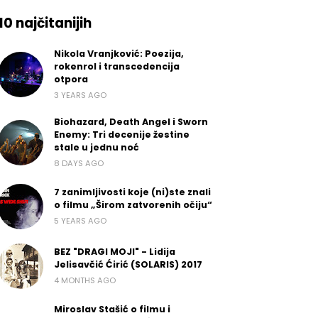
10 najčitanijih
Nikola Vranjković: Poezija,
rokenrol i transcedencija
otpora
3 YEARS AGO
Biohazard, Death Angel i Sworn
Enemy: Tri decenije žestine
stale u jednu noć
8 DAYS AGO
7 zanimljivosti koje (ni)ste znali
o filmu „Širom zatvorenih očiju“
5 YEARS AGO
BEZ "DRAGI MOJI" - Lidija
Jelisavčić Ćirić (SOLARIS) 2017
4 MONTHS AGO
Miroslav Stašić o filmu i