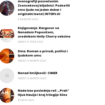
monografiji posvećenim
Zvoncekovoj bilježnici: Podsetili
smo ljude na jedan dobar i
originalni bend | INTERVJU
5 MONTHS AGO
Knjigovanje: Razgovor sa
Nenadom Popovićem,
urednikom Helly Cherry vebzina
ABOUT A YEAR AGO
Dina: Roman o prirodi, politici i
ljudskom umu
ABOUT A MONTH AGO
Nenad Smiljković: CIMER
ABOUT A MONTH AGO
Nada kao poslednja reč: „Prah“
Hjua Hauija i kraj trilogije Silos
8 DAYS AGO