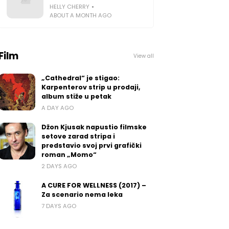
HELLY CHERRY
ABOUT A MONTH AGO
Film
View all
„Cathedral“ je stigao:
Karpenterov strip u prodaji,
album stiže u petak
A DAY AGO
Džon Kjusak napustio filmske
setove zarad stripa i
predstavio svoj prvi grafički
roman „Momo“
2 DAYS AGO
A CURE FOR WELLNESS (2017) –
Za scenario nema leka
7 DAYS AGO