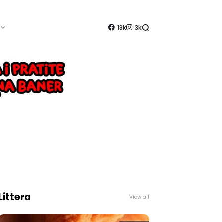
13k
3k
Littera
View all