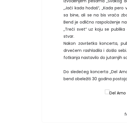
izvođenjem pesama „Svakog dan
„Jači kada hodaš“, „Kada pero 
sa bine, ali se na bis vraća zb
Bend je odlično raspoloženje n
„Treći svet“ uz koju se publika 
stvar.
Nakon završetka koncerta, pub
drvećem rashladila i došla sebi.
fotkanja nastavilo do jutarnjih sa
Do sledećeg koncerta „Del Ar
bend obeležiti 30 godina postoja
f