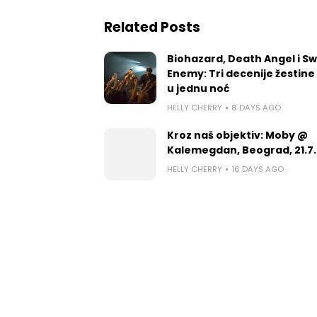
Related Posts
Biohazard, Death Angel i S
Enemy: Tri decenije žestine
u jednu noć
HELLY CHERRY
8 DAYS AGO
Kroz naš objektiv: Moby @
Kalemegdan, Beograd, 21.7.
HELLY CHERRY
16 DAYS AGO