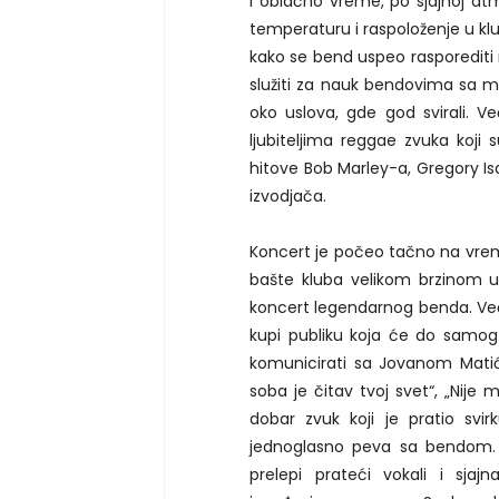
i oblačno vreme, po sjajnoj at
temperaturu i raspoloženje u klu
kako se bend uspeo rasporediti 
služiti za nauk bendovima sa 
oko uslova, gde god svirali. 
ljubiteljima reggae zvuka koji 
hitove Bob Marley-a, Gregory 
izvodjača.
Koncert je počeo tačno na vreme
bašte kluba velikom brzinom uput
koncert legendarnog benda. Ve
kupi publiku koja će do samog
komunicirati sa Jovanom Mati
soba je čitav tvoj svet“, „Nije 
dobar zvuk koji je pratio svir
jednoglasno peva sa bendom. U
prelepi prateći vokali i sjaj