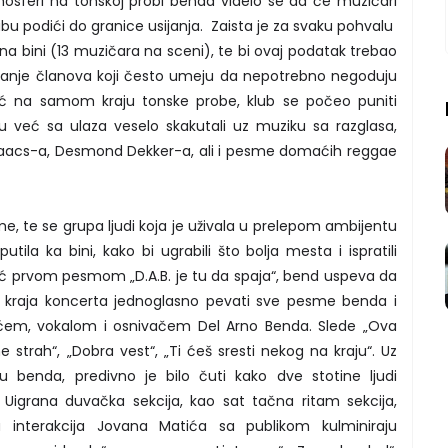
mosferi na tonskoj probi benda videlo se da će muzičari
bu podići do granice usijanja. Zaista je za svaku pohvalu
na bini (13 muzičara na sceni), te bi ovaj podatak trebao
manje članova koji često umeju da nepotrebno negoduju
Već na samom kraju tonske probe, klub se počeo puniti
su već sa ulaza veselo skakutali uz muziku sa razglasa,
Isaacs-a, Desmond Dekker-a, ali i pesme domaćih reggae
, te se grupa ljudi koja je uživala u prelepom ambijentu
ila ka bini, kako bi ugrabili što bolja mesta i ispratili
ć prvom pesmom „D.A.B. je tu da spaja“, bend uspeva da
 kraja koncerta jednoglasno pevati sve pesme benda i
ćem, vokalom i osnivačem Del Arno Benda. Slede „Ova
me strah“, „Dobra vest“, „Ti ćeš sresti nekog na kraju“. Uz
ku benda, predivno je bilo čuti kako dve stotine ljudi
igrana duvačka sekcija, kao sat tačna ritam sekcija,
na interakcija Jovana Matića sa publikom kulminiraju