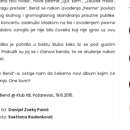
a reci hvala“, nove pesme „Ljut sam“, „Zauvek mlad“,
vagu preteže“. Bend se nakon izvođenja „Pesme“ povlači
og složnog i gromoglasnog skandiranja prisutne publike.
a koncertu zaokružio izlaskom na bis i izvođenjem pesme
dobro oznojila jer nije bilo čoveka koji nije igrao uz ovu
lika je pohrlila u baštu kluba kako bi se pod gustim
 Pridružili su joj se i članovi benda, te se druženje nakon
ti.
no Bend“-a, ostaje nam da čekamo novi album kojim će
nja. One love!!!
txt:
Danijel Zveky Panić
oto:
Svetlana Radenković