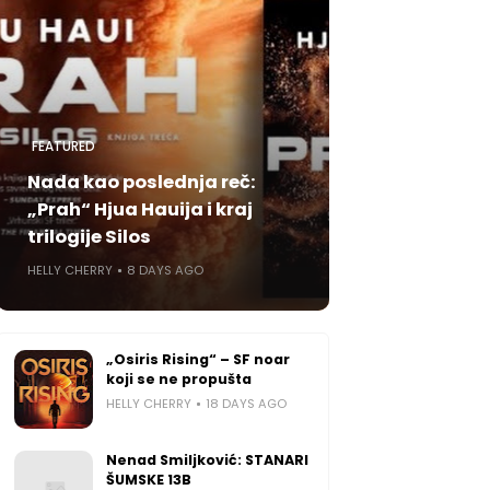
FEATURED
Nada kao poslednja reč:
„Prah“ Hjua Hauija i kraj
trilogije Silos
HELLY CHERRY
8 DAYS AGO
„Osiris Rising“ – SF noar
koji se ne propušta
HELLY CHERRY
18 DAYS AGO
Nenad Smiljković: STANARI
ŠUMSKE 13B