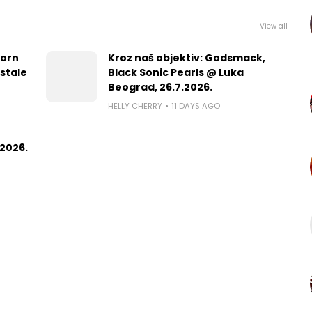
View all
worn
Kroz naš objektiv: Godsmack,
 stale
Black Sonic Pearls @ Luka
Beograd, 26.7.2026.
HELLY CHERRY
11 DAYS AGO
2026.