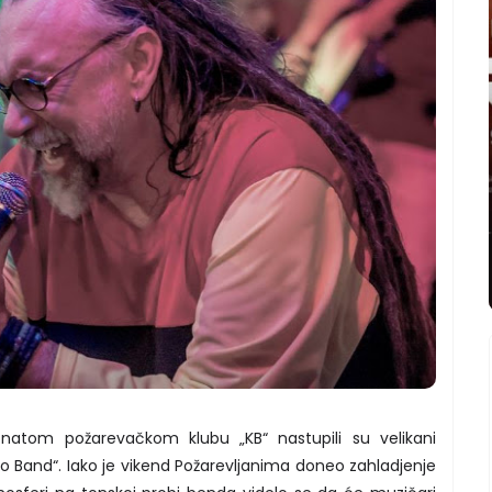
znatom požarevačkom klubu „KB“ nastupili su velikani
 Band“. Iako je vikend Požarevljanima doneo zahladjenje