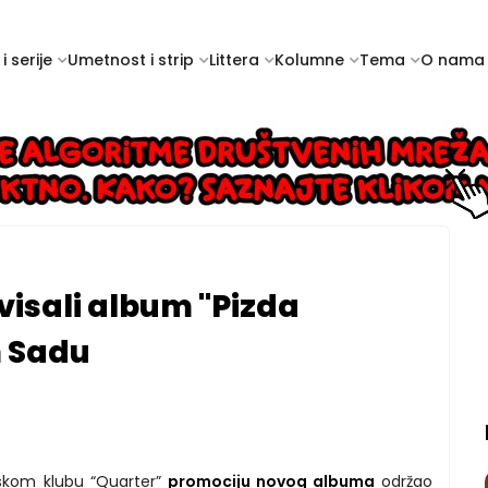
i serije
Umetnost i strip
Littera
Kolumne
Tema
O nama
visali album "Pizda
 Sadu
dskom klubu “Quarter”
promociju novog albuma
održao