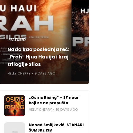
FEATURED
Nada kao poslednja reč:
„Prah“ Hjua Hauija i kraj
trilogije Silos
HELLY CHERRY
9 DAYS AGO
„Osiris Rising“ – SF noar
koji se ne propušta
HELLY CHERRY
19 DAYS AGO
Nenad Smiljković: STANARI
ŠUMSKE 13B