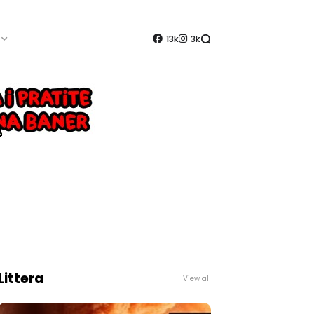
13k
3k
Littera
View all