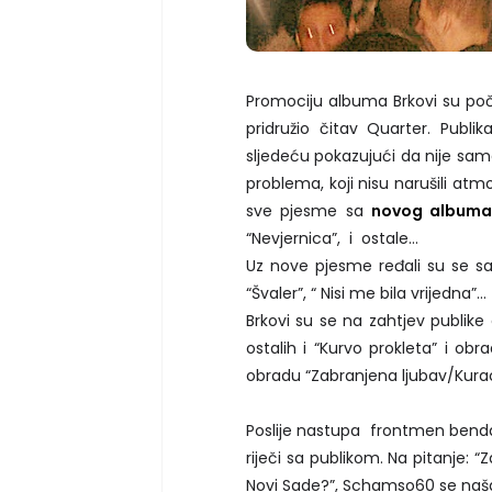
Promociju albuma Brkovi su po
pridružio čitav Quarter. Pub
sljedeću pokazujući da nije samo
problema, koji nisu narušili atm
sve pjesme sa
novog album
“Nevjernica”, i ostale…
Uz nove pjesme ređali su se sad
“Švaler”, “ Nisi me bila vrijedna”…
Brkovi su se na zahtjev publike
ostalih i “Kurvo prokleta” i o
obradu “Zabranjena ljubav/Kura
Poslije nastupa frontmen benda 
riječi sa publikom. Na pitanje: “
Novi Sade?”, Schamso60 se našal