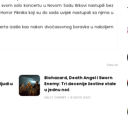
a svom solo koncertu u Novom Sadu Brkovi nastupili bez
 Horror Piknika koji su do sada uvijek nastupali sa njima u
certa izašla kao nakon dvočasovnog boravka u naboljem
View all
Biohazard, Death Angel i Sworn
ljudi u
Enemy: Tri decenije žestine stale
u jednu noć
HELLY CHERRY
9 DAYS AGO