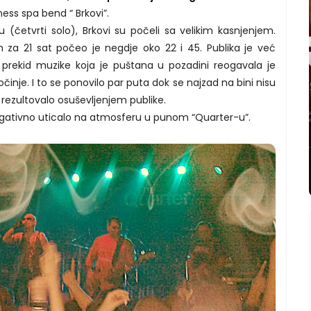
ess spa bend “ Brkovi”.
(četvrti solo), Brkovi su počeli sa velikim kasnjenjem.
an za 21 sat počeo je negdje oko 22 i 45. Publika je već
ki prekid muzike koja je puštana u pozadini reogavala je
inje. I to se ponovilo par puta dok se najzad na bini nisu
je rezultovalo osuševljenjem publike.
egativno uticalo na atmosferu u punom “Quarter-u”.