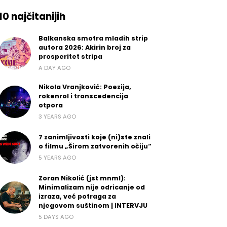
10 najčitanijih
Balkanska smotra mladih strip
autora 2026: Akirin broj za
prosperitet stripa
A DAY AGO
Nikola Vranjković: Poezija,
rokenrol i transcedencija
otpora
3 YEARS AGO
7 zanimljivosti koje (ni)ste znali
o filmu „Širom zatvorenih očiju“
5 YEARS AGO
Zoran Nikolić (jst mnml):
Minimalizam nije odricanje od
izraza, već potraga za
njegovom suštinom | INTERVJU
5 DAYS AGO