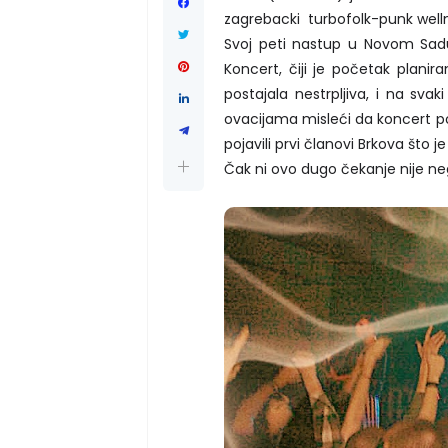
zagrebacki turbofolk-punk welln
Svoj peti nastup u Novom Sadu 
Koncert, čiji je početak planir
postajala nestrpljiva, i na sva
ovacijama misleći da koncert poč
pojavili prvi članovi Brkova što 
Čak ni ovo dugo čekanje nije n