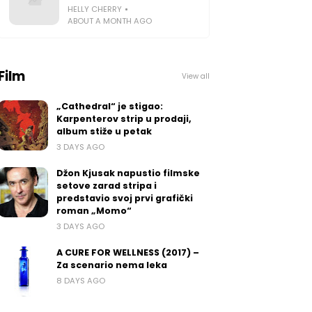
HELLY CHERRY
ABOUT A MONTH AGO
Film
View all
„Cathedral“ je stigao:
Karpenterov strip u prodaji,
album stiže u petak
3 DAYS AGO
Džon Kjusak napustio filmske
setove zarad stripa i
predstavio svoj prvi grafički
roman „Momo“
3 DAYS AGO
A CURE FOR WELLNESS (2017) –
Za scenario nema leka
8 DAYS AGO