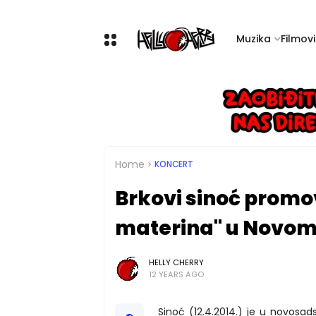
Muzika
Filmovi 
Home
KONCERT
Brkovi sinoć promo
materina" u Novom
HELLY CHERRY
12 YEARS AGO
Sinoć (12.4.2014.) je u novosa