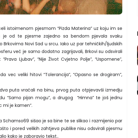
čeli istoimenom pjesmom “Pizda Materina” uz koju im se
lika je od te pjesme zajedno sa bendom pjevala svaku
 Brkovima Novi Sad u srcu. Iako uz par tehničkih/ljudskih
osferu već je samo dodatno zagrijavali, Brkovi su odsvirali
a
: “Prava Ljubav”, “Nije Život Cvjetno Polje”, “Uspomene”,
a vec veliki hitovi “Tolerancija”, “Opasno se drogiram”,
 dva puta vraćali na binu, prvog puta otpjevavši izmedju
bradu “Samo pijan mogu”, a drugog “Himna” te još jednu
c mi je kamen”.
Schamso69 sišao je sa bine te se slikao i razmijenio par
Zašto i pored velikih zahtjeva publike nisu odsvirali pjesmu
io kako je zaboravio tekst..