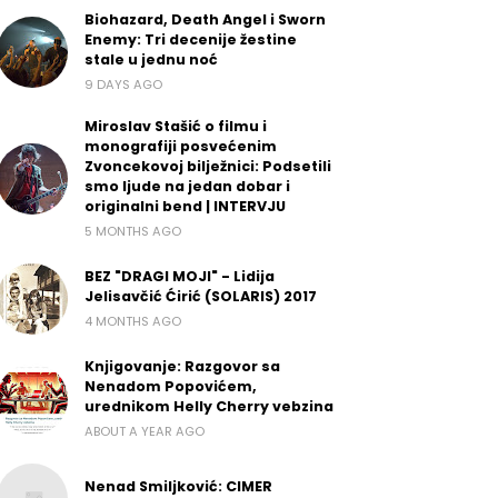
Biohazard, Death Angel i Sworn
Enemy: Tri decenije žestine
stale u jednu noć
9 DAYS AGO
Miroslav Stašić o filmu i
monografiji posvećenim
Zvoncekovoj bilježnici: Podsetili
smo ljude na jedan dobar i
originalni bend | INTERVJU
5 MONTHS AGO
BEZ "DRAGI MOJI" - Lidija
Jelisavčić Ćirić (SOLARIS) 2017
4 MONTHS AGO
Knjigovanje: Razgovor sa
Nenadom Popovićem,
urednikom Helly Cherry vebzina
ABOUT A YEAR AGO
Nenad Smiljković: CIMER