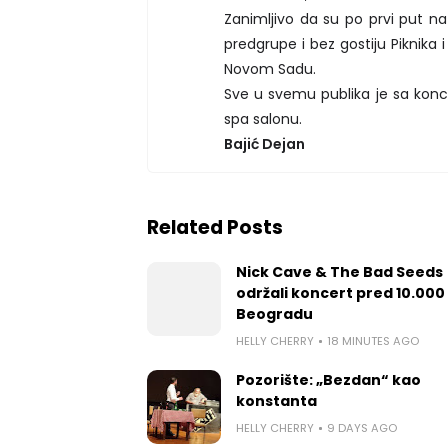
Zanimljivo da su po prvi put n
predgrupe i bez gostiju Piknika i
Novom Sadu.
Sve u svemu publika je sa kon
spa salonu.
Bajić Dejan
Related Posts
Nick Cave & The Bad Seeds
održali koncert pred 10.000 
Beogradu
HELLY CHERRY
18 MINUTES AGO
Pozorište: „Bezdan“ kao
konstanta
HELLY CHERRY
9 DAYS AGO