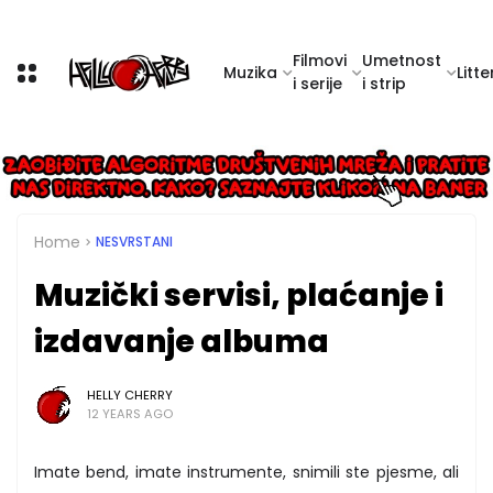
Filmovi
Umetnost
Muzika
Litte
i serije
i strip
Home
NESVRSTANI
Muzički servisi, plaćanje i
izdavanje albuma
HELLY CHERRY
12 YEARS AGO
Imate bend, imate instrumente, snimili ste pjesme, ali