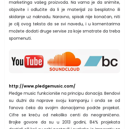
marketinga vašeg proizvoda. Na vama je da snimite,
objavite i odlučite da li je materijal za besplatno ili
skidanje uz naknadu. Naravno, spisak nije konačan, niti
je cilj ovog teksta da se svi navedu, i u komentarima
možete dodati druge servise za koje smatrate da treba
spomenuti.
http://www.pledgemusic.com/
Pledge music funkcioniše na principu donacija. Bendovi
su dužni da naprave svoju kampanju i onda se od
fanova čeka da svojim donacijama podrže projekat.
Cifre se kreću od nekoliko centi do neograničeno.
Brojke govore da su u 2013 godini, 84% projekata