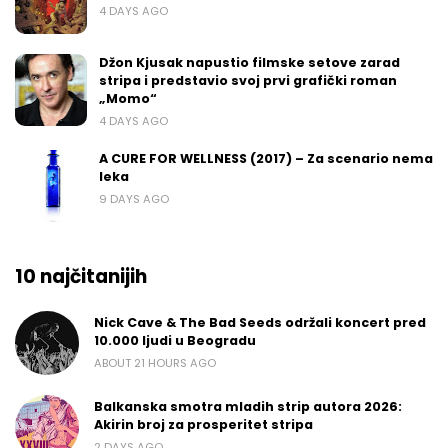
4 DAYS AGO
Džon Kjusak napustio filmske setove zarad
stripa i predstavio svoj prvi grafički roman
„Momo“
4 DAYS AGO
A CURE FOR WELLNESS (2017) – Za scenario nema
leka
9 DAYS AGO
10 najčitanijih
Nick Cave & The Bad Seeds održali koncert pred
10.000 ljudi u Beogradu
ABOUT 21 HOURS AGO
Balkanska smotra mladih strip autora 2026:
Akirin broj za prosperitet stripa
2 DAYS AGO