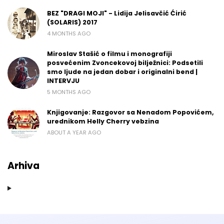
BEZ "DRAGI MOJI" - Lidija Jelisavčić Ćirić
(SOLARIS) 2017
4 MONTHS AGO
Miroslav Stašić o filmu i monografiji
posvećenim Zvoncekovoj bilježnici: Podsetili
smo ljude na jedan dobar i originalni bend |
INTERVJU
5 MONTHS AGO
Knjigovanje: Razgovor sa Nenadom Popovićem,
urednikom Helly Cherry vebzina
ABOUT A YEAR AGO
Arhiva