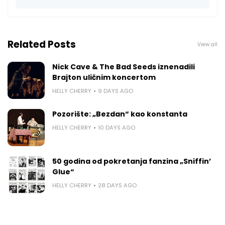
Related Posts
View all
Nick Cave & The Bad Seeds iznenadili
Brajton uličnim koncertom
HELLY CHERRY
9 DAYS AGO
Pozorište: „Bezdan“ kao konstanta
HELLY CHERRY
10 DAYS AGO
50 godina od pokretanja fanzina „Sniffin’
Glue“
HELLY CHERRY
28 DAYS AGO