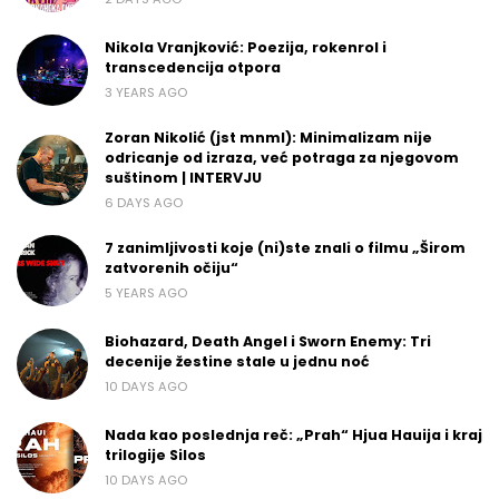
Nikola Vranjković: Poezija, rokenrol i
transcedencija otpora
3 YEARS AGO
Zoran Nikolić (jst mnml): Minimalizam nije
odricanje od izraza, već potraga za njegovom
suštinom | INTERVJU
6 DAYS AGO
7 zanimljivosti koje (ni)ste znali o filmu „Širom
zatvorenih očiju“
5 YEARS AGO
Biohazard, Death Angel i Sworn Enemy: Tri
decenije žestine stale u jednu noć
10 DAYS AGO
Nada kao poslednja reč: „Prah“ Hjua Hauija i kraj
trilogije Silos
10 DAYS AGO