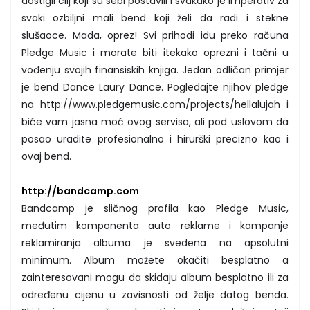
dostigli cilj koji su sebi postavili i svakako je imperativ za
svaki ozbiljni mali bend koji želi da radi i stekne
slušaoce. Mada, oprez! Svi prihodi idu preko računa
Pledge Music i morate biti itekako oprezni i tačni u
vođenju svojih finansiskih knjiga. Jedan odličan primjer
je bend Dance Laury Dance. Pogledajte njihov pledge
na http://www.pledgemusic.com/projects/hellalujah i
biće vam jasna moć ovog servisa, ali pod uslovom da
posao uradite profesionalno i hirurški precizno kao i
ovaj bend.
http://bandcamp.com
Bandcamp je sličnog profila kao Pledge Music,
međutim komponenta auto reklame i kampanje
reklamiranja albuma je svedena na apsolutni
minimum. Album možete okačiti besplatno a
zainteresovani mogu da skidaju album besplatno ili za
određenu cijenu u zavisnosti od želje datog benda.