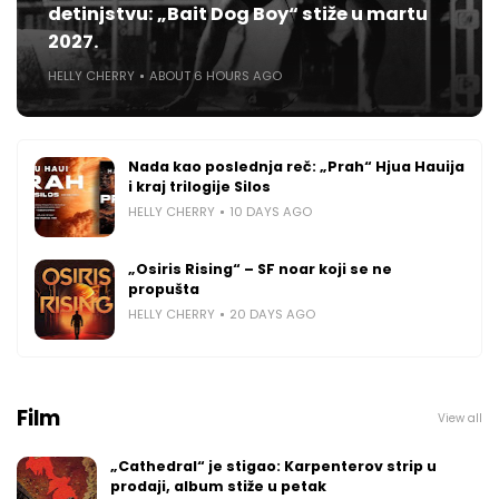
detinjstvu: „Bait Dog Boy“ stiže u martu
2027.
HELLY CHERRY
ABOUT 6 HOURS AGO
Nada kao poslednja reč: „Prah“ Hjua Hauija
i kraj trilogije Silos
HELLY CHERRY
10 DAYS AGO
„Osiris Rising“ – SF noar koji se ne
propušta
HELLY CHERRY
20 DAYS AGO
Film
View all
„Cathedral“ je stigao: Karpenterov strip u
prodaji, album stiže u petak