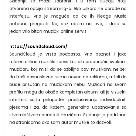
Skidanje se može zabraniti i u tom slučaju stoji
otvorena opcija streaming-a. Ako uskoro ne porade na
interfejsu, vrlo je moguće da će ih Pledge Music
potpuno pregaziti. No, bez obzira na ovo, i dalje su
jedan vrlo bitan muzički online servis.
https://soundcloud.com/
SoundCloud je vrsta podcasta. Vrlo poznat i jako
raširen online muzički servis koji bih preporučio svakom
muzičaru koji misli da se ozbiljno bavi muzikom, ne želi
da troši basnoslovne sume novca na reklamu, a želi da
bude prisutan na muzičkom nebu. Muzičari na svom
profilu mogu da okače kompletan album, ali je vizuelni
interfejs sajta prilagođen preslušavanju individualnih
pjesama i za, da kažem, generalno upoznavanje sa
stvaralaštvom benda ili muzičara. Skidanje je podržano
na stranicama ako sam autor muzike to dozvoli.