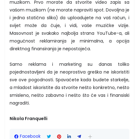
muzikom. Prvo morate da stvorite video zapis sa
vašom muzikom (ne morate napraviti spot. Dovoljna je
i jedna statična slika) da uploadujete na vaš račun, i
svijet može da čuje, i vidi, vaše muzičke vizije.
Masovnost je svakako najbolja strana YouTube-a, ali
mogućnost reklamiranja je minimalna, a opcija
direktnog finansiranja je nepostojeća.
Samo reklama i marketing su danas toliko
pojednostavljeni da je neoprostiva greška ne iskoristiti
sve ove pogodnosti. Spavaćete kada budete starkelje,
a mladost iskoristite da stvorite nešto konkretno, nešto
smisleno, nešto zabavno i nešto što će vas i finansiski
nagraditi.
Nikola Franquelli
Facebook