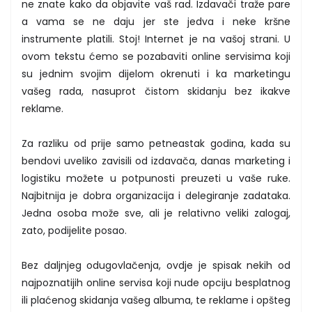
ne znate kako da objavite vaš rad. Izdavači traže pare
a vama se ne daju jer ste jedva i neke kršne
instrumente platili. Stoj! Internet je na vašoj strani. U
ovom tekstu ćemo se pozabaviti online servisima koji
su jednim svojim dijelom okrenuti i ka marketingu
vašeg rada, nasuprot čistom skidanju bez ikakve
reklame.
Za razliku od prije samo petneastak godina, kada su
bendovi uveliko zavisili od izdavača, danas marketing i
logistiku možete u potpunosti preuzeti u vaše ruke.
Najbitnija je dobra organizacija i delegiranje zadataka.
Jedna osoba može sve, ali je relativno veliki zalogaj,
zato, podijelite posao.
Bez daljnjeg odugovlačenja, ovdje je spisak nekih od
najpoznatijih online servisa koji nude opciju besplatnog
ili plaćenog skidanja vašeg albuma, te reklame i opšteg