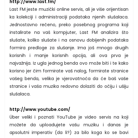
http://www.last.fm/
Last FM jeste muzički online servis, ali je više orijentisan
ka kolekciji i administraciji podataka njenih slušalaca.
Jednostavno rečeno, preko posebnog programa koji
instalirate na vaš kompjuter, Last FM analizira što
slušate, koliko slušate i na osnovu dobijenih podataka
formira predloge za slušanje. Ima još mnogo drugih
korisnih i manje korisnih opcija, ali ova prva je
najvažnija. Iz ugla jednog benda ovo može biti i te kako
korisno jer čim formirate vaš nalog, formirate stranice
vašeg benda, velika je vjerovatnoća da će baš vaše
stranice i vaša muzika redovno dolaziti do očiju i ušiju
slušalaca.
http://www.youtube.com/
Über veliki i poznati YouTube je video servis na koji
možete da uploadujete vašu muziku i danas je
apsolutni imperativ (da li?) za bilo koga ko se bavi