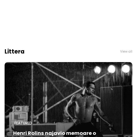
Littera
View all
FEATURED
Henri Rolins najavio memoare o