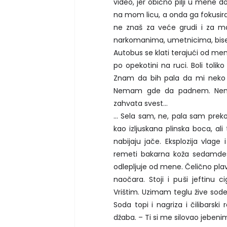
video, jer obično pilji u mene 
na mom licu, a onda ga fokusira 
ne znaš za veće grudi i za ma
narkomanima, umetnicima, bisek
Autobus se klati terajući od men
po opekotini na ruci. Boli toliko
Znam da bih pala da mi neko
Nemam gde da padnem. Nema
zahvata svest...
... Sela sam, ne, pala sam pr
kao izljuskana plinska boca, a
nabijaju jače. Eksplozija vlage 
remeti bakarna koža sedamdes
odlepljuje od mene. Čelično plave
naočara. Stoji i puši jeftinu 
Vrištim. Uzimam teglu žive sode 
Soda topi i nagriza i čilibarski
džaba. – Ti si me silovao jebenim