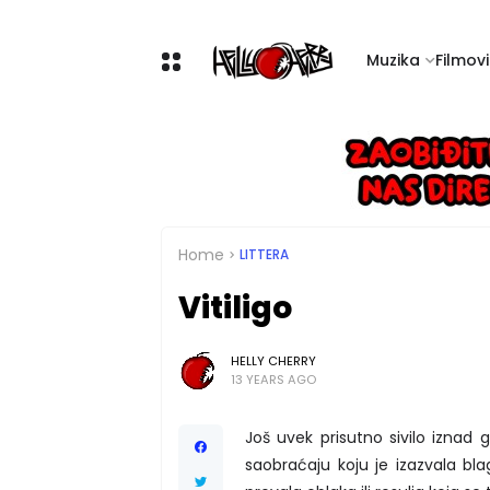
Muzika
Filmovi 
Home
LITTERA
Vitiligo
HELLY CHERRY
13 YEARS AGO
Još uvek prisutno sivilo izna
saobraćaju koju je izazvala bla