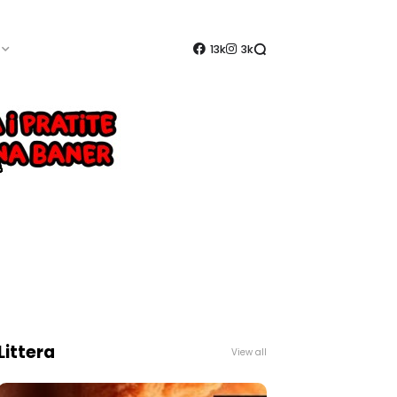
13k
3k
Littera
View all