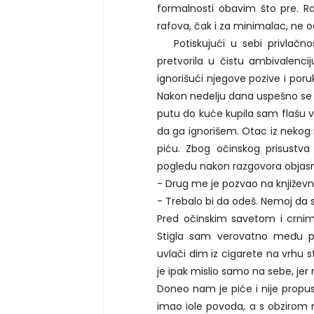
formalnosti obavim što pre. R
rafova, čak i za minimalac, ne od
Potiskujući u sebi privlačno
pretvorila u čistu ambivalenc
ignorišući njegove pozive i por
Nakon nedelju dana uspešno se z
putu do kuće kupila sam flašu vi
da ga ignorišem. Otac iz nekog 
piću. Zbog očinskog prisustva
pogledu nakon razgovora objasni
- Drug me je pozvao na književ
- Trebalo bi da odeš. Nemoj da 
Pred očinskim savetom i crnim
Stigla sam verovatno među p
uvlači dim iz cigarete na vrhu s
je ipak mislio samo na sebe, jer 
Doneo nam je piće i nije propus
imao iole povoda, a s obzirom n