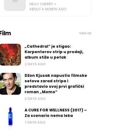
HELLY CHERRY
ABOUT A MONTH AGO
Film
View all
„Cathedral“ je stigao:
Karpenterov strip u prodaji,
album stiže u petak
2 DAYS AGO
Džon Kjusak napustio filmske
setove zarad stripa i
predstavio svoj prvi grafički
roman „Momo“
2 DAYS AGO
A CURE FOR WELLNESS (2017) –
Za scenario nema leka
7 DAYS AGO