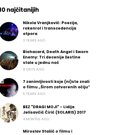
10 najčitanijih
Nikola Vranjković: Poezija,
rokenrol i transcedencija
otpora
3 YEARS AGO
Biohazard, Death Angel i Sworn
Enemy: Tri decenije žestine
stale u jednu noć
8 DAYS AGO
7 zanimljivosti koje (ni)ste znali
o filmu „Širom zatvorenih očiju“
5 YEARS AGO
BEZ "DRAGI MOJI" - Lidija
Jelisavčić Ćirić (SOLARIS) 2017
4 MONTHS AGO
Miroslav Stašić o filmu i