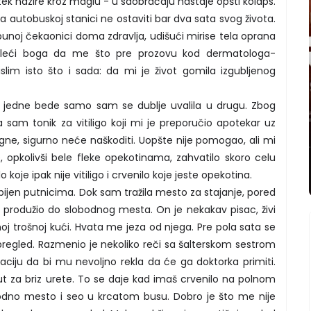
e tek nazire kroz maglu - u saobraćaju nastaje opšti kolaps.
 na autobuskoj stanici ne ostaviti bar dva sata svog života.
punoj čekaonici doma zdravlja, udišući mirise tela oprana
moleći boga da me što pre prozovu kod dermatologa-
lim isto što i sada: da mi je život gomila izgubljenog
jedne bede samo sam se dublje uvalila u drugu. Zbog
ila sam tonik za vitiligo koji mi je preporučio apotekar uz
e, sigurno neće naškoditi. Uopšte nije pomogao, ali mi
e, opkolivši bele fleke opekotinama, zahvatilo skoro celu
koje ipak nije vitiligo i crvenilo koje jeste opekotina.
ijen putnicima. Dok sam tražila mesto za stajanje, pored
produžio do slobodnog mesta. On je nekakav pisac, živi
oj trošnoj kući. Hvata me jeza od njega. Pre pola sata se
regled. Razmenio je nekoliko reči sa šalterskom sestrom
ciju da bi mu nevoljno rekla da će ga doktorka primiti.
t za briz urete. To se daje kad imaš crvenilo na polnom
odno mesto i seo u krcatom busu. Dobro je što me nije