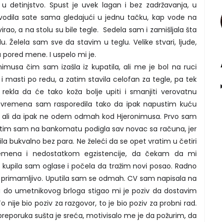
u detinjstvo. Spust je uvek lagan i bez zadržavanja, u
dila sate sama gledajući u jednu tačku, kap vode na
e svirao, a na stolu su bile tegle. Sedela sam i zamišljala šta
. Želela sam sve da stavim u teglu. Velike stvari, ljude,
u pored mene. I uspelo mi je.
musa čim sam izašla iz kupatila, ali me je bol na ruci
masti po redu, a zatim stavila celofan za tegle, pa tek
 rekla da će tako koža bolje upiti i smanjiti verovatnu
k vremena sam rasporedila tako da ipak napustim kuću
, ali da ipak ne odem odmah kod Hjeronimusa. Prvo sam
 Zatim sam na bankomatu podigla sav novac sa računa, jer
a bukvalno bez para. Ne želeći da se opet vratim u četiri
emena i nedostatkom egzistencije, da čekam da mi
, kupila sam oglase i počela da tražim novi posao. Radno
lo primamljivo. Uputila sam se odmah. CV sam napisala na
a do umetnikovog brloga stigao mi je poziv da dostavim
nije bio poziv za razgovor, to je bio poziv za probni rad.
preporuka sušta je sreća, motivisalo me je da požurim, da