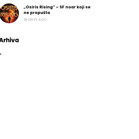
„Osiris Rising“ – SF noar koji se
ne propušta
18 DAYS AGO
Arhiva