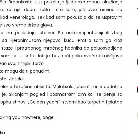
čio. Braonkasta sluz prskala je ljude oko mene, olakšanje
liko njih dobro zalila i što sam, još uvek nevina sa
a kod venerologa. Tek kad sam pokušala da se uspravim
je svo vreme držao glavu.
 na poslednjoj stanici. Po nekakvoj intuiciji ili zbog
 sa Hjeronimusom njegovoj kuću. Pratila sam ga kroz
e staze i pretrpanog mračnog hodnika do poluosvetljene
 sam se u sofu dok je bez reči palio sveće i mirišljave
zao svoj zmijski torzo.
 što mogu da ti ponudim.
sta izletelo:
lene tekućine absinta. Malaksaloj, absint mi je dodatno
e je. Sklanjam pogled i posmatram dim koji se penje sa
dopiru stihovi „Golden years“, stvarni kao terpetin i platna
 taking you nowhere, angel
ku.