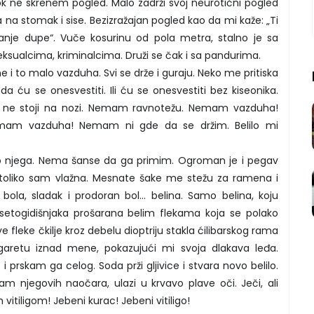
dok ne skrenem pogled. Malo zadrži svoj neurotični pogled
na stomak i sise. Bezizražajan pogled kao da mi kaže: „Ti
nje dupe“. Vuče kosurinu od pola metra, stalno je sa
sualcima, kriminalcima. Druži se čak i sa pandurima.
e i to malo vazduha. Svi se drže i guraju. Neko me pritiska
 da ću se onesvestiti. Ili ću se onesvestiti bez kiseonika.
 ne stoji na nozi. Nemam ravnotežu. Nemam vazduha!
m vazduha! Nemam ni gde da se držim. Belilo mi
eko njega. Nema šanse da ga primim. Ogroman je i pegav
li toliko sam vlažna. Mesnate šake me stežu za ramena i
i bola, sladak i prodoran bol... belina. Samo belina, koju
etogidišnjaka prošarana belim flekama koja se polako
 fleke čkilje kroz debelu dioptriju stakla ćilibarskog rama
cigaretu iznad mene, pokazujući mi svoja dlakava leđa.
i prskam ga celog. Soda prži gljivice i stvara novo belilo.
 ram njegovih naočara, ulazi u krvavo plave oči. Ječi, ali
 vitiligom! Jebeni kurac! Jebeni vitiligo!