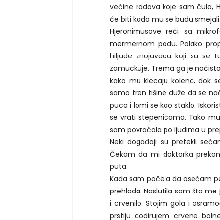
većine radova koje sam čula, 
će biti kada mu se budu smejali 
Hjeronimusove reči sa mikrof
mermernom podu. Polako propa
hiljade znojavaca koji su se tu
zamuckuje. Trema ga je načisto p
kako mu klecaju kolena, dok se t
samo tren tišine duže da se nači
puca i lomi se kao staklo. Iskori
se vrati stepenicama. Tako mu 
sam povraćala po ljudima u pr
Neki događaji su pretekli seć
Čekam da mi doktorka prekontr
puta.
Kada sam počela da osećam peck
prehlada. Naslutila sam šta me j
i crvenilo. Stojim gola i osra
prstiju dodirujem crvene bol