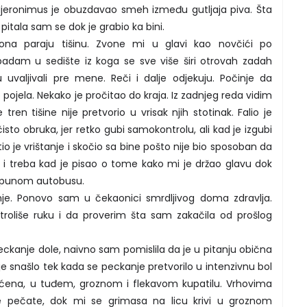
Hjeronimus je obuzdavao smeh između gutljaja piva. Šta
pitala sam se dok je grabio ka bini.
ona paraju tišinu. Zvone mi u glavi kao novčići po
dam u sedište iz koga se sve više širi otrovah zadah
 uvaljivali pre mene. Reči i dalje odjekuju. Počinje da
ojela. Nekako je pročitao do kraja. Iz zadnjeg reda vidim
ren tišine nije pretvorio u vrisak njih stotinak. Falio je
sto obruka, jer retko gubi samokontrolu, ali kad je izgubi
stio je vrištanje i skočio sa bine pošto nije bio sposoban da
i treba kad je pisao o tome kako mi je držao glavu dok
epunom autobusu.
anje. Ponovo sam u čekaonici smrdljivog doma zdravlja.
oliše ruku i da proverim šta sam zakačila od prošlog
anje dole, naivno sam pomislila da je u pitanju obična
e snašlo tek kada se peckanje pretvorilo u intenzivnu bol
moćena, u tuđem, groznom i flekavom kupatilu. Vrhovima
ne pečate, dok mi se grimasa na licu krivi u groznom