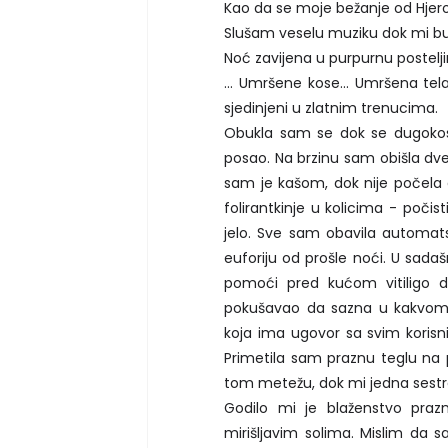
Kao da se moje bežanje od Hjeron
Slušam veselu muziku dok mi buk
Noć zavijena u purpurnu postelji
... Umršene kose... Umršena tel
sjedinjeni u zlatnim trenucima.
Obukla sam se dok se dugokosi
posao. Na brzinu sam obišla dve
sam je kašom, dok nije počela d
folirantkinje u kolicima - počis
jelo. Sve sam obavila automats
euforiju od prošle noći. U sada
pomoći pred kućom vitiligo d
pokušavao da sazna u kakvom 
koja ima ugovor sa svim korisn
Primetila sam praznu teglu na 
tom metežu, dok mi jedna sestra
Godilo mi je blaženstvo praz
mirišljavim solima. Mislim da