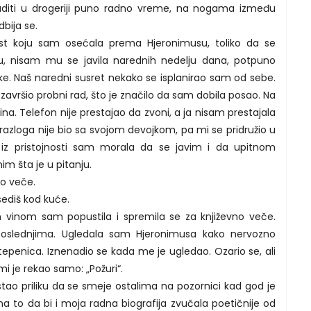
aditi u drogeriji puno radno vreme, na nogama između
bija se.
st koju sam osećala prema Hjeronimusu, toliko da se
iju, nisam mu se javila narednih nedelju dana, potpuno
uke. Naš naredni susret nekako se isplanirao sam od sebe.
avršio probni rad, što je značilo da sam dobila posao. Na
na. Telefon nije prestajao da zvoni, a ja nisam prestajala
razloga nije bio sa svojom devojkom, pa mi se pridružio u
 iz pristojnosti sam morala da se javim i da upitnom
m šta je u pitanju.
no veče.
sediš kod kuće.
 vinom sam popustila i spremila se za književno veče.
oslednjima. Ugledala sam Hjeronimusa kako nervozno
tepenica. Iznenadio se kada me je ugledao. Ozario se, ali
mi je rekao samo: „Požuri“.
tao priliku da se smeje ostalima na pozornici kad god je
a to da bi i moja radna biografija zvučala poetičnije od