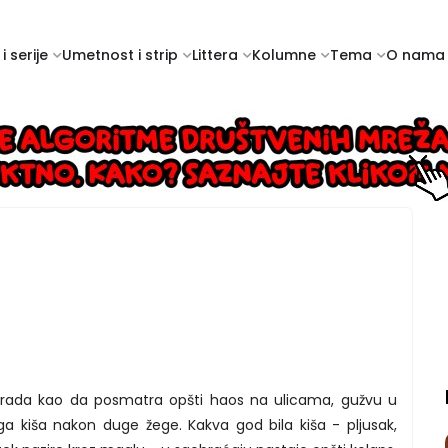
i serije
Umetnost i strip
Littera
Kolumne
Tema
O nama
d grada kao da posmatra opšti haos na ulicama, gužvu u
ga kiša nakon duge žege. Kakva god bila kiša - pljusak,