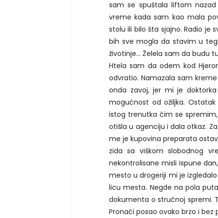
sam se spuštala liftom nazad 
vreme kada sam kao mala povo
stolu ili bilo šta sjajno. Radio j
bih sve mogla da stavim u teglu
životinje... Želela sam da budu t
Htela sam da odem kod Hjeroni
odvratio. Namazala sam kreme i 
onda zavoj, jer mi je doktorka
mogućnost od ožiljka. Ostata
istog trenutka čim se spremim
otišla u agenciju i dala otkaz.
me je kupovina preparata ostavil
zida sa viškom slobodnog vr
nekontrolisane misli ispune dan
mesto u drogeriji mi je izgleda
licu mesta. Negde na pola put
dokumenta o stručnoj spremi. To 
Pronaći posao ovako brzo i bez 