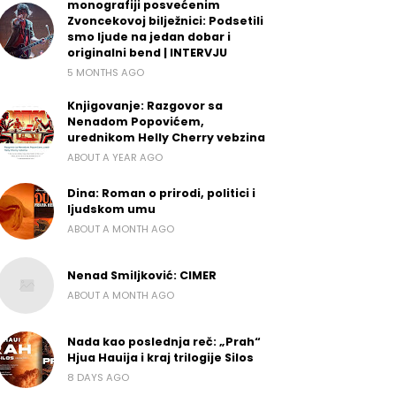
monografiji posvećenim
Zvoncekovoj bilježnici: Podsetili
smo ljude na jedan dobar i
originalni bend | INTERVJU
5 MONTHS AGO
Knjigovanje: Razgovor sa
Nenadom Popovićem,
urednikom Helly Cherry vebzina
ABOUT A YEAR AGO
Dina: Roman o prirodi, politici i
ljudskom umu
ABOUT A MONTH AGO
Nenad Smiljković: CIMER
ABOUT A MONTH AGO
Nada kao poslednja reč: „Prah“
Hjua Hauija i kraj trilogije Silos
8 DAYS AGO