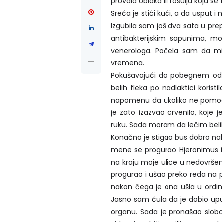
provala oblaka ili rosulja koja s
Sreća je stići kući, a da usput i
Izgubila sam još dva sata u pre
antibakterijskim sapunima, 
venerologa. Počela sam da mis
vremena.
Pokušavajući da pobegnem od 
belih fleka po nadlaktici korist
napomenu da ukoliko ne pomogn
je zato izazvao crvenilo, koje j
ruku. Sada moram da lečim belilo 
Konačno je stigao bus dobro nab
mene se progurao Hjeronimus i 
na kraju moje ulice u nedovršen
progurao i ušao preko reda na p
nakon čega je ona ušla u ordina
Jasno sam čula da je dobio upu
organu. Sada je pronašao slob