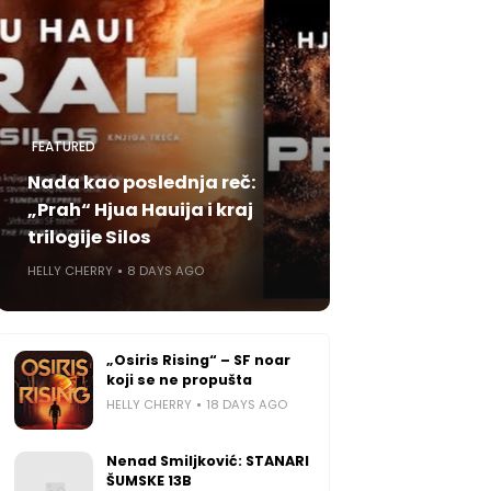
FEATURED
Nada kao poslednja reč:
„Prah“ Hjua Hauija i kraj
trilogije Silos
HELLY CHERRY
8 DAYS AGO
„Osiris Rising“ – SF noar
koji se ne propušta
HELLY CHERRY
18 DAYS AGO
Nenad Smiljković: STANARI
ŠUMSKE 13B