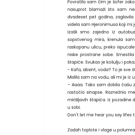
Povratila sam čim je šofer zako
nasuprot blamaži što sam neko
dvadeset pet godina, zaglavil
videla sam Hjeronimusa koji mi 
Izašli smo zajedno iz autobusa
sopstvenog mira, krenula sam
raskopanu ulicu, preko ispucal
niske prostrane sobe. Smestila
štapiće. Svukao je košulju i poka
- Kafa, absint, voda? To je sve
Mislila sam na vodu, ali mi je iz u
– Aaaa. Tako sam dobila čašu ze
rastočio sinapse. Raznežnio m
mirišljavih štapića. Iz pozadine 
u sobi.
Don't let me hear you say lifes
Zadah toplote i vlage u polumra