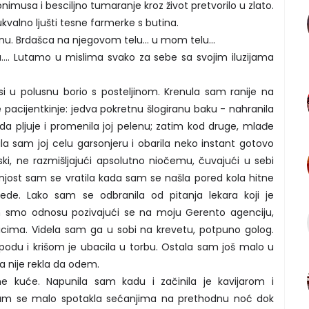
imusa i besciljno tumaranje kroz život pretvorilo u zlato.
valno ljušti tesne farmerke s butina.
nu. Brdašca na njegovom telu... u mom telu...
a.... Lutamo u mislima svako za sebe sa svojim iluzijama
 u polusnu borio s posteljinom. Krenula sam ranije na
 pacijentkinje: jedva pokretnu šlogiranu baku - nahranila
a pljuje i promenila joj pelenu; zatim kod druge, mlađe
tila sam joj celu garsonjeru i obarila neko instant gotovo
ki, ne razmišljajući apsolutno niočemu, čuvajući u sebi
šnjost sam se vratila kada sam se našla pored kola hitne
ede. Lako sam se odbranila od pitanja lekara koji je
smo odnosu pozivajući se na moju Gerento agenciju,
icima. Videla sam ga u sobi na krevetu, potpuno golog.
podu i krišom je ubacila u torbu. Ostala sam još malo u
 nije rekla da odem.
ne kuće. Napunila sam kadu i začinila je kavijarom i
 sam se malo spotakla sećanjima na prethodnu noć dok