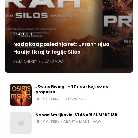
FEATURED
Nada kao poslednja reč: „Prah“ Hjua
Hauija i kraj trilogije Silos
HELLY CHERRY
8 DAYS AGO
„Osiris Rising“ – SF noar koji se ne
propušta
HELLY CHERRY
18 DAYS AGO
Nenad Smiljković: STANARI ŠUMSKE 13B
HELLY CHERRY
ABOUT A MONTH AGO