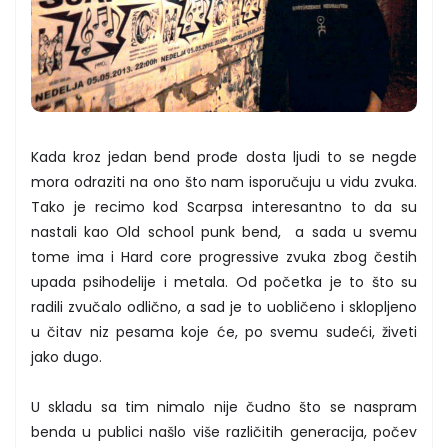
Kada kroz jedan bend prođe dosta ljudi to se negde
mora odraziti na ono što nam isporučuju u vidu zvuka.
Tako je recimo kod Scarpsa interesantno to da su
nastali kao Old school punk bend, a sada u svemu
tome ima i Hard core progressive zvuka zbog čestih
upada psihodelije i metala. Od početka je to što su
radili zvučalo odlično, a sad je to uobličeno i sklopljeno
u čitav niz pesama koje će, po svemu sudeći, živeti
jako dugo.
U skladu sa tim nimalo nije čudno što se naspram
benda u publici našlo više različitih generacija, počev