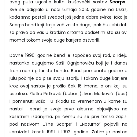
ovog puta ugostio kultni kruševački sastav
Scarps
.
Sve se odigralo u noći 5.maja 2013. godine na Uskrs,
kada smo postali svedoci još jedne dobre svirke. Iako je
Scarps bend koji traje već zaista dugo, ipak ću sebi dati
za pravo da vas u kratkim crtama podsetim šta su ovi
momci tokom svoje duge karijere ostvarili.
Davne 1990. godine bend je započeo svoj rad, a ideju
nastanka dugujemo Saši Ognjanoviću koji je i danas
frontmen i gitarista benda. Bend pomenute godine u
julu počinje da piše svoju istoriju i tokom duge karijere
kroz ovaj sastav je prošlo čak 16 imena, a oni koji su
ostali su: Zlatko Petković (bubanj), Ivan Marković (bas)
i pomenuti Saša. U skladu sa vremenom u kome su
nastali bend je svoje prve albume objavljivao na
kasetnim izdanjima, pri čemu su se prvi tonski zapisi
pod nazivom ,,The Scarps” i ,,Noturno” pojavili na
samizdat kaseti 1991. i 1992. godine. Zatim je nastao