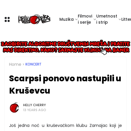
Filmovi
Umetnost
Muzika
Litte
i serije
i strip
Home
KONCERT
Scarpsi ponovo nastupili u
Kruševcu
HELLY CHERRY
13 YEARS AGO
Još jedna noć u kruševačkom klubu Zamajac koji je