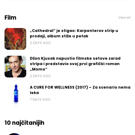
Film
View all
„Cathedral“ je stigao: Karpenterov strip u
prodaji, album stiže u petak
2 DAYS AGO
Džon Kjusak napustio filmske setove zarad
stripa i predstavio svoj prvi grafički roman
„Momo“
2 DAYS AGO
A CURE FOR WELLNESS (2017) – Za scenario nema
leka
7 DAYS AGO
10 najčitanijih