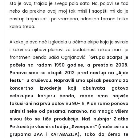
šta je ovo, trajalo je svega pola sata. No, pojavi se tad
neko da prekine ovaj moj tok misli i saopšti mi da je
nastup trajao sat i po vremena, odnosno taman toliko
koliko treba.
A kako je ova noć izgledala u očima ekipe koja je svirala
i kakvi su njihovi planovi za budućnost rekao nam je
frontmen benda Saša Ognjanović: "
Grupa Scarps je
počela sa radom 1990 godine, a prestala 2008.
Ponovo smo se okupili 2012. pred nastup na ,,
Ajde
festu
“ u Kruševcu. Napravili smo spisak pesama za
koncertno izvođenje koji obuhvata gotovo
celokupnu karijeru benda, mada smo najviše
fokusirani na prvu polovinu 90-ih. Planiramo ponovo
snimiti neke od pesama, naravno, na mnogo višem
nivou što se tiče produkcije. Naš bubnjar Zlatko
Petković je vlasnik studija ,,Sweepunk“ (inače svira u
grupama ZAA i KATABAZIJA), tako da ćemo te