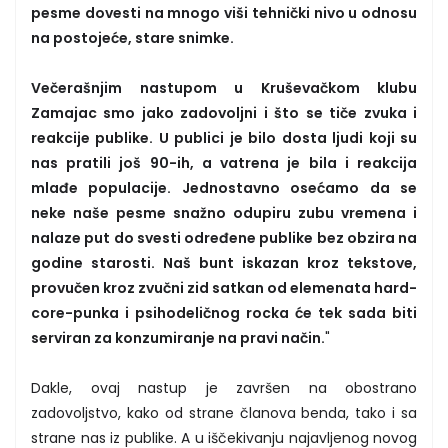
pesme dovesti na mnogo viši tehnički nivo u odnosu
na postojeće, stare snimke.
Večerašnjim nastupom u Kruševačkom klubu
Zamajac smo jako zadovoljni i što se tiče zvuka i
reakcije publike. U publici je bilo dosta ljudi koji su
nas pratili još 90-ih, a vatrena je bila i reakcija
mlađe populacije. Jednostavno osećamo da se
neke naše pesme snažno odupiru zubu vremena i
nalaze put do svesti određene publike bez obzira na
godine starosti. Naš bunt iskazan kroz tekstove,
provučen kroz zvučni zid satkan od elemenata hard-
core-punka i psihodeličnog rocka će tek sada biti
serviran za konzumiranje na pravi način.
"
Dakle, ovaj nastup je završen na obostrano
zadovoljstvo, kako od strane članova benda, tako i sa
strane nas iz publike. A u iščekivanju najavljenog novog