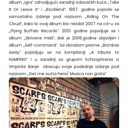
album ,,Igra” zahvaljujući saradnji izdavačkh kuća ,,Take
It Or Leave It” i ,,Rocklend”. 1997. godine pojavilo se
samostalno izdanje pod nazivom ,,Riding On The
Cloud”, kako bi ovaj album bio reizdat 2007 na cd-u za
,,Flying Buffalo Records”. 2001. godine pojavljuje se i
album ,,Skrivene misli”, dok je 2006.godine objavljen i
album ,,Self-command”. Sa obradom pesme ,,Bombas
away” pojavljuju se na kompilaciji ,,A tribute to
HUMPERS” i u saradnji sa grupom Schizophrenia iz
Vrnjačke Banje izbacuju svoje poslednje izdanje pod
nazivom ,,Get me outta here/ Musica non grata”.