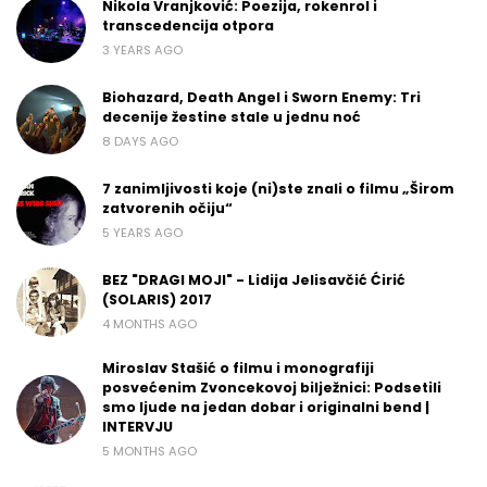
Nikola Vranjković: Poezija, rokenrol i
transcedencija otpora
3 YEARS AGO
Biohazard, Death Angel i Sworn Enemy: Tri
decenije žestine stale u jednu noć
8 DAYS AGO
7 zanimljivosti koje (ni)ste znali o filmu „Širom
zatvorenih očiju“
5 YEARS AGO
BEZ "DRAGI MOJI" - Lidija Jelisavčić Ćirić
(SOLARIS) 2017
4 MONTHS AGO
Miroslav Stašić o filmu i monografiji
posvećenim Zvoncekovoj bilježnici: Podsetili
smo ljude na jedan dobar i originalni bend |
INTERVJU
5 MONTHS AGO