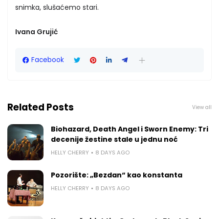
snimka, slušaćemo stari.
Ivana Grujić
Facebook
Related Posts
View all
Biohazard, Death Angel i Sworn Enemy: Tri
decenije žestine stale u jednu noć
HELLY CHERRY
8 DAYS AGO
Pozorište: „Bezdan“ kao konstanta
HELLY CHERRY
8 DAYS AGO