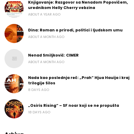
Knjigovanje: Razgovor sa Nenadom Popovićem,
urednikom Helly Cherry vebzina
ABOUT A YEAR AGO
Dina: Roman o prirodi, politici i ljudskom umu
ABOUT A MONTH AGO
Nenad Smiljković: CIMER
ABOUT A MONTH AGO
Nada kao poslednja reč: „Prah“ Hjua Hauija i kraj
trilogije Silos
8 DAYS AGO
„Osiris Rising“ – SF noar koji se ne propušta
18 DAYS AGO