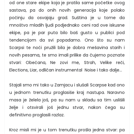
od one stare ekipe koja je pratila same početke ovog
sastava, pa do onih novih generacija koje polako
počinju da osvajaju grad. Suština je u tome da
mnoštvo mladih ljudi podjednako ceni rad ove iskusne
ekipe, pa je par puta bilo baš gusto u publici pod
tendencijom da svi popadamo. Ono što su nam
Scarpsi te noći pružili bila je dobra mešavina starih i
novih pesama, te smo imali prilike da čujemo poznate
stvari: Obećana, Ne zovi me, Strah, Velike reči,
Elections, Liar, odličan instrumental Noise i tako dalje...
Stajali smo mi tako u Zamjacu i slušali Scarpse kad ono
u jednom trenutku proglasiše kraj nastupa. Naravno
masa je želela još, pa su nam u skladu sa tim uslišili
želje i otsvirali još jednu stvar, nakon čega su
definitivno proglasili razlaz.
Kroz misli mi je u tom trenutku prošla jedna stvar: pa