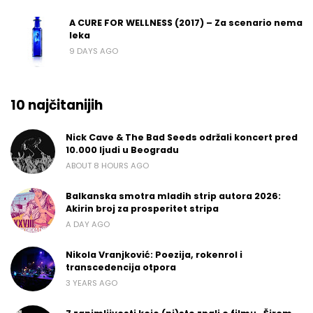
A CURE FOR WELLNESS (2017) – Za scenario nema
leka
9 DAYS AGO
10 najčitanijih
Nick Cave & The Bad Seeds održali koncert pred
10.000 ljudi u Beogradu
ABOUT 8 HOURS AGO
Balkanska smotra mladih strip autora 2026:
Akirin broj za prosperitet stripa
A DAY AGO
Nikola Vranjković: Poezija, rokenrol i
transcedencija otpora
3 YEARS AGO