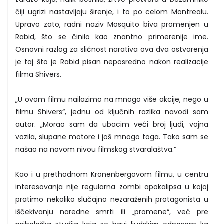
čiji ugrizi nastavljaju širenje, i to po celom Montrealu.
Upravo zato, radni naziv Mosquito biva promenjen u
Rabid, što se činilo kao znantno primerenije ime.
Osnovni razlog za sličnost narativa ova dva ostvarenja
je taj što je Rabid pisan neposredno nakon realizacije
filma Shivers.
„U ovom filmu nailazimo na mnogo više akcije, nego u
filmu Shivers“, jednu od ključnih razlika navodi sam
autor. „Morao sam da ubacim veći broj ljudi, vojna
vozila, slupane motore i još mnogo toga. Tako sam se
našao na novom nivou filmskog stvaralaštva.“
Kao i u prethodnom Kronenbergovom filmu, u centru
interesovanja nije regularna zombi apokalipsa u kojoj
pratimo nekoliko slučajno nezaraženih protagonista u
iščekivanju naredne smrti ili „promene“, već pre