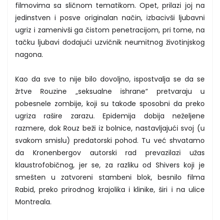
filmovima sa sličnom tematikom. Opet, prilazi joj na
jedinstven i posve originalan način, izbacivši ljubavni
ugriz i zamenivši ga čistom penetracijom, pri tome, na
tačku ljubavi dodajući uzvičnik neumitnog životinjskog
nagona.
Kao da sve to nije bilo dovoljno, ispostvalja se da se
žrtve Rouzine „seksualne ishrane“ pretvaraju u
pobesnele zombije, koji su takođe sposobni da preko
ugriza rašire zarazu. Epidemija dobija neželjene
razmere, dok Rouz beži iz bolnice, nastavljajući svoj (u
svakom smislu) predatorski pohod. Tu već shvatamo
da Kronenbergov autorski rad prevazilazi užas
klaustrofobičnog, jer se, za razliku od Shivers koji je
smešten u zatvoreni stambeni blok, besnilo filma
Rabid, preko prirodnog krajolika i klinike, širi i na ulice
Montreala.