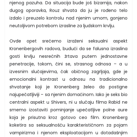
njenog pazuha. Da situacija bude još bizarnija, nakon
dugog oporavka, Rouz shvata da ju je rođeno telo
izdalo i preuzelo kontrolu nad njenim umom, gonjeno
neutoljivom potrebom izrasline za ljudskom krvlju.
Ovde opet srećemo izraženi seksualni aspekt
Kronenbergovih radova, budući da se falusna izraslina
gosti krvlju nesrećnih žrtava putem jednostavne
penetracije, tokom, čini se, strasnog odnosa – a u
izvesnim slučajevima, čak običnog zagrljaja, gde je
emocionalni kontrast u odnosu na tradicionalno
shvatanje koji je Kronenberg želeo da postigne
najupečatljiviji – sa njenim domaćinom. Iako je seks bio
centralni aspekt u Shivers, ni u slučaju filma Rabid ne
smemo izostaviti pominjanje upečatljive polne aure
koja je prisutna kroz gotovo ceo film. Kronenberg
koketira sa seksualnošću karakterističnom za pojam
vampirizma i njenom eksploatacijom u dotadašnjim