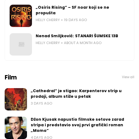
„Osiris Rising“ – SF noar koji se ne
propušta
HELLY CHERRY
19 DAYS AGO
Nenad Smiljković: STANARI ŠUMSKE 13B
HELLY CHERRY
ABOUT A MONTH AGO
Film
View all
„Cathedral“ je stigao: Karpenterov strip u
prodaji, album stiže u petak
3 DAYS AGO
Džon Kjusak napustio filmske setove zarad
stripa i predstavio svoj prvi grafički roman
„Momo“
4 DAYS AGO