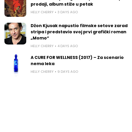
prodaji, album stiže u petak
HELLY CHERRY
3 DAYS AGO
Džon Kjusak napustio filmske setove zarad
stripa i predstavio svoj prvi grafički roman
„Momo“
HELLY CHERRY
4 DAYS AGO
A CURE FOR WELLNESS (2017) – Za scenario
nema leka
HELLY CHERRY
9 DAYS AGO