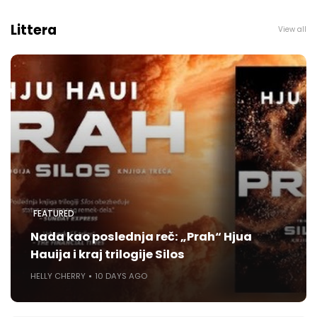
Littera
View all
FEATURED
Nada kao poslednja reč: „Prah“ Hjua
Hauija i kraj trilogije Silos
HELLY CHERRY
10 DAYS AGO