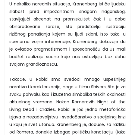
U nekoliko narednih situacija, Kronenberg ističe ljudsku
slabost pred impozantnom snagom nagonskog,
stavljajući akcenat na promiskuitet čak i u doba
obnarodovane zaraze, što predstavlja ilustraciju
rizičnog ponašanja kojem su ljudi skloni. Isto tako, u
scenama vojne intervencije, Kronenberg dokazuje da
je ovladao pragmatizmom i sposobnošću da uz mali
budžet realizuje scene koje nas ostavljaju bez daha
svojom grandioznošću.
Takođe, u Rabid smo svedoci mnogo uspešnijeg
narativa i karakterizacije, nego u filmu Shivers, što je za
svaku pohvalu, kao i izuzetna simbolika teških okolnosti
aktuelnog vremena. Nakon Romerovih Night of the
Living Dead i Crazies, Rabid je još jedna metaforička
izjava o nezadovoljstvu i svedočanstvo o socijalnoj krizi
u koju je svet utonuo. Kronenberg je, doduše, za razliku
od Romera, donekle izbegao političku konotaciju (iako