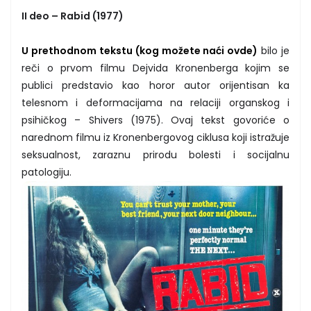
II deo – Rabid (1977)
U prethodnom tekstu (kog možete naći ovde)
bilo je
reči o prvom filmu Dejvida Kronenberga kojim se
publici predstavio kao horor autor orijentisan ka
telesnom i deformacijama na relaciji organskog i
psihičkog – Shivers (1975). Ovaj tekst govoriće o
narednom filmu iz Kronenbergovog ciklusa koji istražuje
seksualnost, zaraznu prirodu bolesti i socijalnu
patologiju.