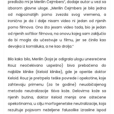
predložio mi je Merilin Čejmbers“, dodaje autor u vezi sa
izborom glavne uloge. „Merilin Čejmbers je bila jedna
od najpoznatijih porno zvezda svog vremena, a
ironično je da i dalje nisam video ni jedan od njenih
porno filmova. Ono što jesam video tada, bio je jedan
od njenih softkor filmova, na onovu kojeg sam zaključio
da bi mogla da učestvuje u filmu, jer se činila kao
devojka iz komšiluka, a ne kao drolja.“
Bilo kako bilo, Merilin (koja je odigrala ulogu unesrećene
Rouz neočekivano uspešno) biva prebačena do
najbliže klinike (Keloid klinike), gde je operiše doktor
Keloid. Rouz je pretrpela teške povrede i opekotine, koje
zahtevaju primenu (za te godine) neuobičajenog
metoda neutralizacije tkiva kože. Delovima kože sa
njenih butina, doktor Keloid menja one oštećene
opekotinama, u cilju morfogenetske neutralizacije, koja
rezultuje pojavom neželjene falusolike izrasline ispod