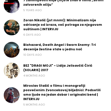
7 zanimljivosti koje (ni)ste znali o filmu „Širom
zatvorenih očiju“
5 YEARS AGO
Zoran Nikolić (jst mnml): Minimalizam nije
odricanje od izraza, već potraga za njegovom
suštinom | INTERVJU
6 DAYS AGO
Biohazard, Death Angel i Sworn Enemy: Tri
decenije žestine stale u jednu noć
10 DAYS AGO
BEZ "DRAGI MOJI" - Lidija Jelisavčić Ćirić
(SOLARIS) 2017
4 MONTHS AGO
Miroslav Stašić o filmu i monografiji
posvećenim Zvoncekovoj bilježnici: Podsetili
smo ljude na jedan dobar i originalni bend |
INTERVJU
5 MONTHS AGO