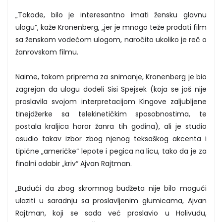
„Takođe, bilo je interesantno imati žensku glavnu
ulogu“, kaže Kronenberg, „jer je mnogo teže prodati film
sa ženskom vodećom ulogom, naročito ukoliko je reč o
žanrovskom filmu.
Naime, tokom priprema za snimanje, Kronenberg je bio
zagrejan da ulogu dodeli Sisi Spejsek (koja se još nije
proslavila svojom interpretacijom Kingove zaljubljene
tinejdžerke sa telekinetičkim sposobnostima, te
postala kraljica horor žanra tih godina), ali je studio
osudio takav izbor zbog njenog teksaškog akcenta i
tipične „američke“ lepote i pegica na licu, tako da je za
finalni odabir „kriv“ Ajvan Rajtman.
„Budući da zbog skromnog budžeta nije bilo mogući
ulaziti u saradnju sa proslavljenim glumicama, Ajvan
Rajtman, koji se sada već proslavio u Holivudu,