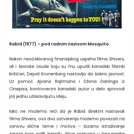
Rabid (1977) – pod radnim nazivom Mosquito.
Nakon neočekivanog finansijskog uspeha filma Shivers,
ali i žestoke osude koju su mu uputili kanadski filsmki
kritičari, Dejvid Kronenberg nastavlja da šokira javnost.
Uz pomoć Ajvana Rajtmana i Džona Daninga iz
Cinepixa, kontroverzni kanadski autor u delo sprovodi
još jednu užasavajuću ideju.
Iako ne možemo reći da je Rabid direktni nastavak
filma Shivers, ova dva ostvarenja možemo povezati na
osnovu slične teme i motiva – bizarno istraživanje
zaraze koja, nalik besnilu, žrtve pretvara u bezumnike