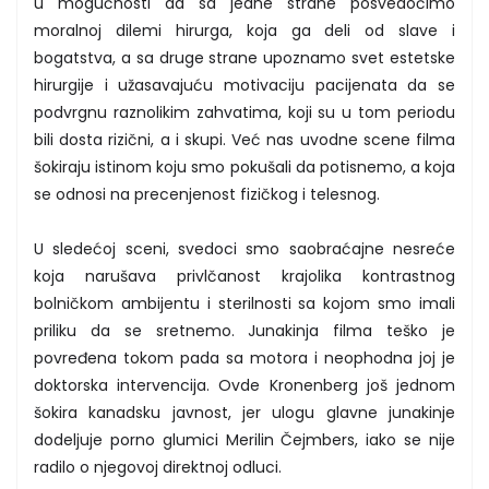
u mogućnosti da sa jedne strane posvedočimo
moralnoj dilemi hirurga, koja ga deli od slave i
bogatstva, a sa druge strane upoznamo svet estetske
hirurgije i užasavajuću motivaciju pacijenata da se
podvrgnu raznolikim zahvatima, koji su u tom periodu
bili dosta rizični, a i skupi. Već nas uvodne scene filma
šokiraju istinom koju smo pokušali da potisnemo, a koja
se odnosi na precenjenost fizičkog i telesnog.
U sledećoj sceni, svedoci smo saobraćajne nesreće
koja narušava privlčanost krajolika kontrastnog
bolničkom ambijentu i sterilnosti sa kojom smo imali
priliku da se sretnemo. Junakinja filma teško je
povređena tokom pada sa motora i neophodna joj je
doktorska intervencija. Ovde Kronenberg još jednom
šokira kanadsku javnost, jer ulogu glavne junakinje
dodeljuje porno glumici Merilin Čejmbers, iako se nije
radilo o njegovoj direktnoj odluci.