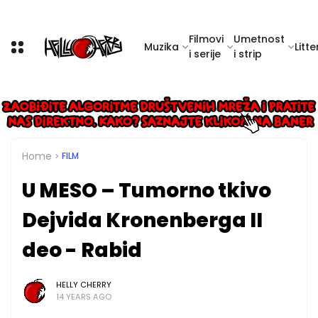
Filmovi
Umetnost
Muzika
Litte
i serije
i strip
Home
FILM
U MESO – Tumorno tkivo
Dejvida Kronenberga II
deo - Rabid
HELLY CHERRY
14 YEARS AGO