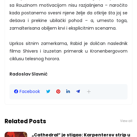
sa Rouzinom motivacijom nisu razjašnjena – naročito
kada postanemo svesni njene želje da otkrije šta joj se
dešava i prekine ubilački pohod – a, umesto toga,
zamalterisana obiljem krvi i eksplicitnim scenama.
Uprkos sitnim zamerkama, Rabid je doličan naslednik
filma Shivers i izuzetan primerak u Kronenbergovom
ciklusu telesnog horora.
Radoslav Slavnić
Facebook
Related Posts
View all
„Cathedral“ je stigao: Karpenterov strip u