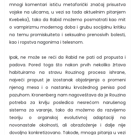
mnogi komentari ističu metaforički značaj prisustva
vojske na ulicama, u vezi sa tada aktuelnim pitanjem
Kvebeka), tako da Rabid možemo posmatrati kao mit
o vampirizmu modernog doba i grubu socijalnu kritiku
na temu promiskuiteta i seksualno prenosivih bolesti,
kao i ropstva nagonima i telesnom.
Ipak, ne može se reći da Rabid ne pati od propusta i
padova. Pored toga što nakon prvih nekoliko žrtava
habituiramo na stravu Rouzinog procesa ishrane,
najveći propust je izostanak objašnjenja o promeni
njenog mesa i o nastanku krvožednog penisa pod
pazuhom. Kronenberg nam nagoveštava da je Rouzina
potreba za krvlju posledica nesrećom narušenog
sistema za varanje, tako da možemo da razvijemo
teoriju o organskoj evolutivnoj adaptaciji na
novonastale okolnosti, ali obrazloženje i dalje nije
dovoljno konkretizovano. Takođe, mnoga pitanja u vezi