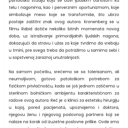
psihološka studija koja se bavi ljudskim odnosom ka
telu i nagonima, kao i perverznim oportunizmom, koje
simbolizuje meso koje se transformiše, što ubrzo
postaje zaštitni znak ovog autora. Kronenberg se u
filmu Rabid dotiče nekoliko bitnih momenata novog
doba, uz istraživanje primordijalnih ljudskih nagona,
dokazujući da stravu i užas za koje tvrdimo da vrebaju
u tmini, pre svega treba da potražimo u samima sebi i
u sopstvenoj zaraznoj unutrašnjosti.
Na samom početku, srećemo se sa tolerisanom, ali
neumoljivom, gotovo patološkom potrebom za
fizičkom privlačnošću, kada se još jednom zatičemo u
sterilnom bolničkom ambijentu karakterističnom za
radove ovog autora. Reč je o klinici za estetsku hirurgiju
u kojoj, pored pacijenata, upoznajemo i doktora,
njegovu ženu i njegovog poslovnog partnera koji se
nalaze na korak od izuzetne poslovne prilike. Ovde smo