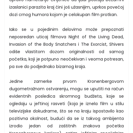
izaslanici parazita kraj čini još užasnijim, uprkos povećoj
dozi crnog humora kojom je celokupan film protkan.
Iako se u pojedinim delovima može prepoznati
neposredan uticaj filmova Night of the Living Dead,
Invasion of the Body Snatchers i The Exorcist, Shivers
odiše vlastitom dozom originalnosti od samog
početka, koji je potpuno neočekivan i veoma potresan,
pa sve do podjednako bizarnog kraja.
Jedine zamerke prvom Kronenbergovom
dugometražnom ostvarenju, mogu se uputiti na račun
evidentnih posledica skromnog budžeta, koje se
ogledaju u jeftinoj rasveti (koja je iznela film u stilu
televizijske dokudrame, što se na kraju ispostavilo kao
pozitivna okolnost, budući da se iz takvog ambijenta
izrodio jedan od zaštitnih znakova početka