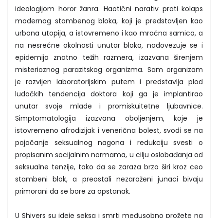
ideologijom horor žanra. Haotični narativ prati kolaps
modernog stambenog bloka, koji je predstavljen kao
urbana utopija, a istovremeno i kao mračna samica, a
na nesrećne okolnosti unutar bloka, nadovezuje se i
epidemija znatno težih razmera, izazvana širenjem
misterioznog parazitskog organizma. Sam organizam
je razvijen laboratorijskim putem i predstavlja plod
ludačkih tendencija doktora koji ga je implantirao
unutar svoje mlade i promiskuitetne ljubavnice.
Simptomatologija izazvana oboljenjem, koje je
istovremeno afrodizijak i venerična bolest, svodi se na
pojačanje seksualnog nagona i redukciju svesti o
propisanim socijalnim normama, u cilju oslobađanja od
seksualne tenzije, tako da se zaraza brzo širi kroz ceo
stambeni blok, a preostali nezaraženi junaci bivaju
primorani da se bore za opstanak.
U Shivers su ideje seksa i smrti međusobno prožete na