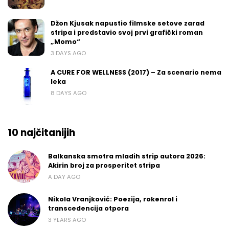
Džon Kjusak napustio filmske setove zarad
stripa i predstavio svoj prvi grafički roman
„Momo“
3 DAYS AGO
A CURE FOR WELLNESS (2017) – Za scenario nema
leka
8 DAYS AGO
10 najčitanijih
Balkanska smotra mladih strip autora 2026:
Akirin broj za prosperitet stripa
A DAY AGO
Nikola Vranjković: Poezija, rokenrol i
transcedencija otpora
3 YEARS AGO