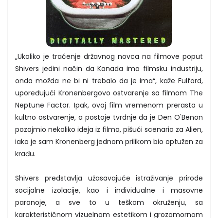
„Ukoliko je traćenje državnog novca na filmove poput
Shivers jedini način da Kanada ima filmsku industriju,
onda možda ne bi ni trebalo da je ima“, kaže Fulford,
upoređujući Kronenbergovo ostvarenje sa filmom The
Neptune Factor. Ipak, ovaj film vremenom prerasta u
kultno ostvarenje, a postoje tvrdnje da je Den O'Benon
pozajmio nekoliko ideja iz filma, pišući scenario za Alien,
iako je sam Kronenberg jednom prilikom bio optužen za
krađu.
Shivers predstavlja užasavajuće istraživanje prirode
socijalne izolacije, kao i individualne i masovne
paranoje, a sve to u teškom okruženju, sa
karakterističnom vizuelnom estetikom i grozomornom