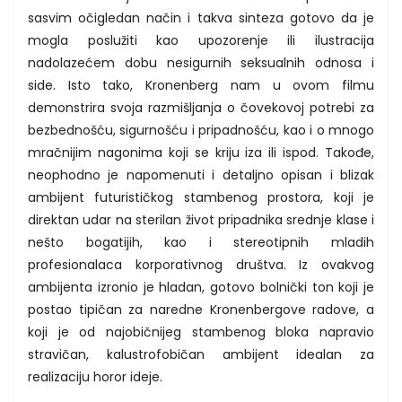
sasvim očigledan način i takva sinteza gotovo da je
mogla poslužiti kao upozorenje ili ilustracija
nadolazećem dobu nesigurnih seksualnih odnosa i
side. Isto tako, Kronenberg nam u ovom filmu
demonstrira svoja razmišljanja o čovekovoj potrebi za
bezbednošću, sigurnošću i pripadnošću, kao i o mnogo
mračnijim nagonima koji se kriju iza ili ispod. Takođe,
neophodno je napomenuti i detaljno opisan i blizak
ambijent futurističkog stambenog prostora, koji je
direktan udar na sterilan život pripadnika srednje klase i
nešto bogatijih, kao i stereotipnih mladih
profesionalaca korporativnog društva. Iz ovakvog
ambijenta izronio je hladan, gotovo bolnički ton koji je
postao tipičan za naredne Kronenbergove radove, a
koji je od najobičnijeg stambenog bloka napravio
stravičan, kalustrofobičan ambijent idealan za
realizaciju horor ideje.