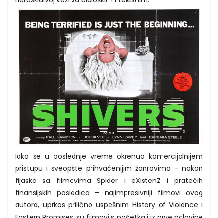
Iako se u poslednje vreme okrenuo komercijalnijem
pristupu i sveopšte prihvaćenijim žanrovima – nakon
fijaska sa filmovima Spider i eXistenZ i pratećih
finansijskih posledica – najimpresivniji filmovi ovog
autora, uprkos prilično uspešnim History of Violence i
Eastern Promises, su filmovi s početka i iz prve polovine