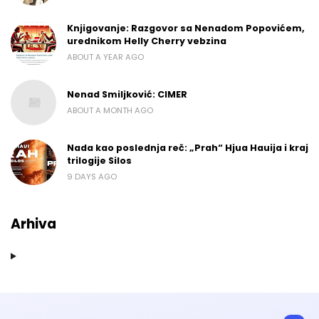
Knjigovanje: Razgovor sa Nenadom Popovićem,
urednikom Helly Cherry vebzina
ABOUT A YEAR AGO
Nenad Smiljković: CIMER
ABOUT A MONTH AGO
Nada kao poslednja reč: „Prah“ Hjua Hauija i kraj
trilogije Silos
9 DAYS AGO
Arhiva