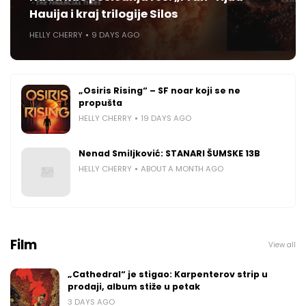
Hauija i kraj trilogije Silos
HELLY CHERRY
9 DAYS AGO
„Osiris Rising“ – SF noar koji se ne
propušta
HELLY CHERRY
19 DAYS AGO
Nenad Smiljković: STANARI ŠUMSKE 13B
HELLY CHERRY
ABOUT A MONTH AGO
Film
View all
„Cathedral“ je stigao: Karpenterov strip u
prodaji, album stiže u petak
3 DAYS AGO