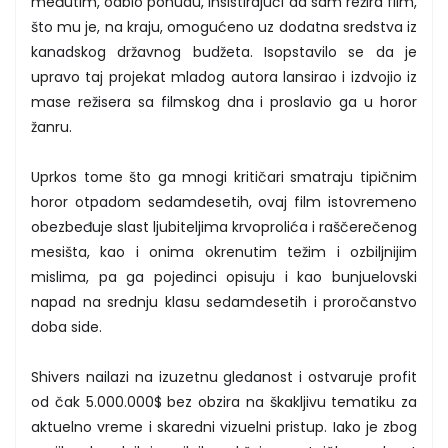
međutim, odbio ponudu, insistirajući da sam režira film,
što mu je, na kraju, omogućeno uz dodatna sredstva iz
kanadskog državnog budžeta. Isopstavilo se da je
upravo taj projekat mladog autora lansirao i izdvojio iz
mase režisera sa filmskog dna i proslavio ga u horor
žanru.
Uprkos tome što ga mnogi kritičari smatraju tipičnim
horor otpadom sedamdesetih, ovaj film istovremeno
obezbeđuje slast ljubiteljima krvoprolića i raščerečenog
mesišta, kao i onima okrenutim težim i ozbiljnijim
mislima, pa ga pojedinci opisuju i kao bunjuelovski
napad na srednju klasu sedamdesetih i proročanstvo
doba side.
Shivers nailazi na izuzetnu gledanost i ostvaruje profit
od čak 5.000.000$ bez obzira na škakljivu tematiku za
aktuelno vreme i skaredni vizuelni pristup. Iako je zbog