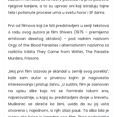
njegove karijere, a to su uprvao oni koji istražuju tajne
tela i potisnute procese uma u svetu horor i SF žanra.
Prvi od filmova koji će biti predstavljeni u seriji tekstova
o radu ovog autora je film Shivers (1975 – premijerno
emitovan desetog oktobra) – pod radnim nazivom
Orgy of the Blood Parasites i alternativnim nazivima za
različita tržišta They Came from Within, The Parasite
Murders, Frissons.
„Moj prvi film izazvao je skandal u zemlji svog porekla“,
kaže sam autor o prvencu kojim je nagovestio
interesovanja i pristup žanru. „U suštini, film je zasnovan
na opisu slike koja mi se formirala tokom sna,
najverovatnije, u kojoj su predstavljeni dvoje u krevetu.
Muškarac se okreće ka ženi, uviđa da su joj usta
otvorena i, najednom, iz njih izlazi pauk. Ta slika bila je