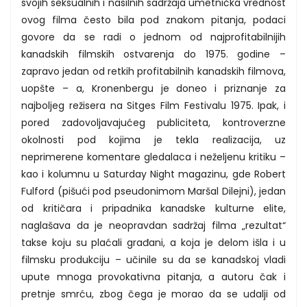
svojih seksualnih i nasilnih sadržaja umetnička vrednost
ovog filma često bila pod znakom pitanja, podaci
govore da se radi o jednom od najprofitabilnijih
kanadskih filmskih ostvarenja do 1975. godine –
zapravo jedan od retkih profitabilnih kanadskih filmova,
uopšte – a, Kronenbergu je doneo i priznanje za
najboljeg režisera na Sitges Film Festivalu 1975. Ipak, i
pored zadovoljavajućeg publiciteta, kontroverzne
okolnosti pod kojima je tekla realizacija, uz
neprimerene komentare gledalaca i neželjenu kritiku –
kao i kolumnu u Saturday Night magazinu, gde Robert
Fulford (pišući pod pseudonimom Maršal Dilejni), jedan
od kritičara i pripadnika kanadske kulturne elite,
naglašava da je neopravdan sadržaj filma „rezultat“
takse koju su plaćali građani, a koja je delom išla i u
filmsku produkciju – učinile su da se kanadskoj vladi
upute mnoga provokativna pitanja, a autoru čak i
pretnje smrću, zbog čega je morao da se udalji od