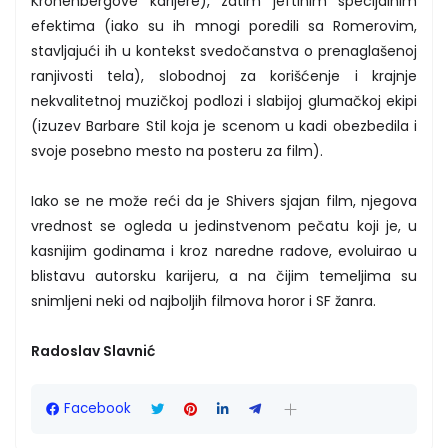
Kronenbergove karijere), zatim jeftinim specijalnim
efektima (iako su ih mnogi poredili sa Romerovim,
stavljajući ih u kontekst svedočanstva o prenaglašenoj
ranjivosti tela), slobodnoj za korišćenje i krajnje
nekvalitetnoj muzičkoj podlozi i slabijoj glumačkoj ekipi
(izuzev Barbare Stil koja je scenom u kadi obezbedila i
svoje posebno mesto na posteru za film).
Iako se ne može reći da je Shivers sjajan film, njegova
vrednost se ogleda u jedinstvenom pečatu koji je, u
kasnijim godinama i kroz naredne radove, evoluirao u
blistavu autorsku karijeru, a na čijim temeljima su
snimljeni neki od najboljih filmova horor i SF žanra.
Radoslav Slavnić
Facebook