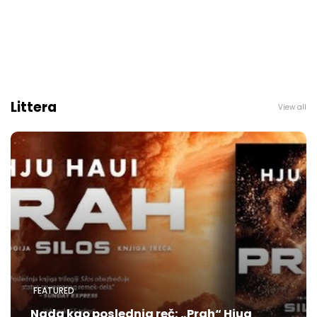
Littera
View all
FEATURED
Nada kao poslednja reč: „Prah“ Hjua