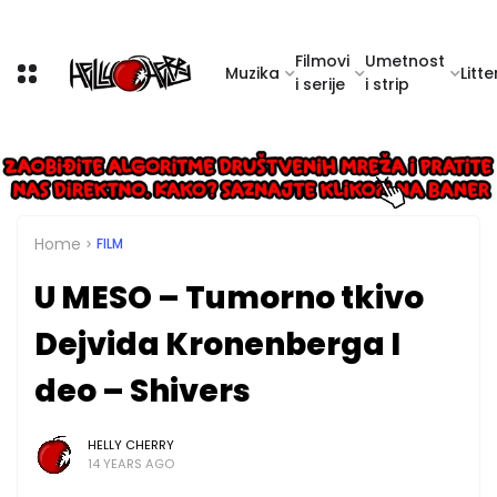
Filmovi
Umetnost
Muzika
Litte
i serije
i strip
Home
FILM
U MESO – Tumorno tkivo
Dejvida Kronenberga I
deo – Shivers
HELLY CHERRY
14 YEARS AGO