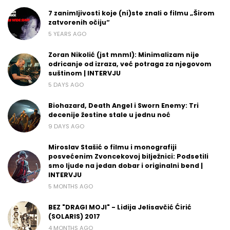
7 zanimljivosti koje (ni)ste znali o filmu „Širom
zatvorenih očiju“
5 YEARS AGO
Zoran Nikolić (jst mnml): Minimalizam nije
odricanje od izraza, već potraga za njegovom
suštinom | INTERVJU
5 DAYS AGO
Biohazard, Death Angel i Sworn Enemy: Tri
decenije žestine stale u jednu noć
9 DAYS AGO
Miroslav Stašić o filmu i monografiji
posvećenim Zvoncekovoj bilježnici: Podsetili
smo ljude na jedan dobar i originalni bend |
INTERVJU
5 MONTHS AGO
BEZ "DRAGI MOJI" - Lidija Jelisavčić Ćirić
(SOLARIS) 2017
4 MONTHS AGO