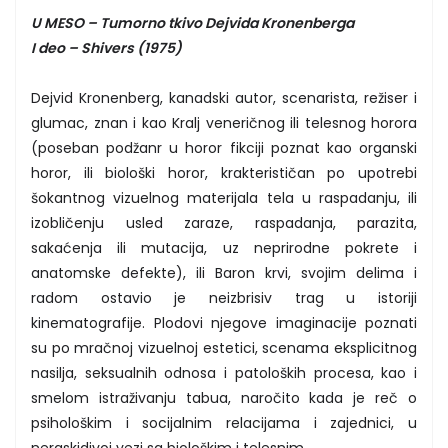
U MESO – Tumorno tkivo Dejvida Kronenberga
I deo – Shivers (1975)
Dejvid Kronenberg, kanadski autor, scenarista, režiser i
glumac, znan i kao Kralj veneričnog ili telesnog horora
(poseban podžanr u horor fikciji poznat kao organski
horor, ili biološki horor, krakterističan po upotrebi
šokantnog vizuelnog materijala tela u raspadanju, ili
izobličenju usled zaraze, raspadanja, parazita,
sakaćenja ili mutacija, uz neprirodne pokrete i
anatomske defekte), ili Baron krvi, svojim delima i
radom ostavio je neizbrisiv trag u istoriji
kinematografije. Plodovi njegove imaginacije poznati
su po mračnoj vizuelnoj estetici, scenama eksplicitnog
nasilja, seksualnih odnosa i patoloških procesa, kao i
smelom istraživanju tabua, naročito kada je reč o
psihološkim i socijalnim relacijama i zajednici, u
neraskidivoj vezi sa biološkim i telesnim.