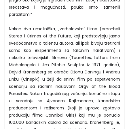
jezgro oko kojeg je izgrađen ceo film. Zbog nedostatka
sredstava i mogućnosti, pauka smo zamenili
parazitom.“
Nakon dva umetnička, „vorholovska“ filma (crno-beli
Stereo i Crimes of the Future, koji predstavljaju jasno
svedočanstvo o talentu autora, ali ipak bivaju tretirani
samo kao eksperimenti sa faličnim narativom) i
nekoliko televizijskih filmova (Tourettes, Letters from
Michelangelo i Jim Ritchie Sculptor iz 1971. godine),
Dejvid Kronenberg se obraća Džonu Daningu i Andreu
Linku (Cinepix) u želji da snimi film po sopstvenom
scenariju sa radnim naslovom Orgy of the Blood
Parasites. Nakon trogodišnjeg većanja, konačno stupa
u saradnju sa Ajvanom Rajtmanom, kanadskim
producentom i režiserom (koji je upravo zgotovio
produkciju filma Cannibal Girls) koji mu je ponudio
100.000 kanadskih dolara za scenario. Kronenberg je,