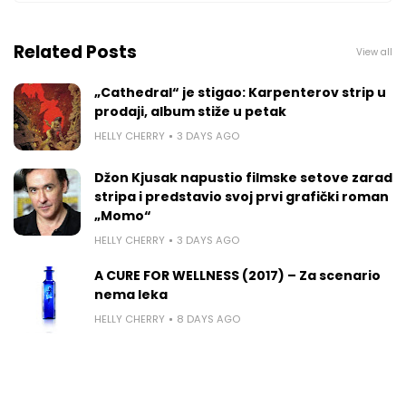
Related Posts
View all
„Cathedral“ je stigao: Karpenterov strip u
prodaji, album stiže u petak
HELLY CHERRY
3 DAYS AGO
Džon Kjusak napustio filmske setove zarad
stripa i predstavio svoj prvi grafički roman
„Momo“
HELLY CHERRY
3 DAYS AGO
A CURE FOR WELLNESS (2017) – Za scenario
nema leka
HELLY CHERRY
8 DAYS AGO