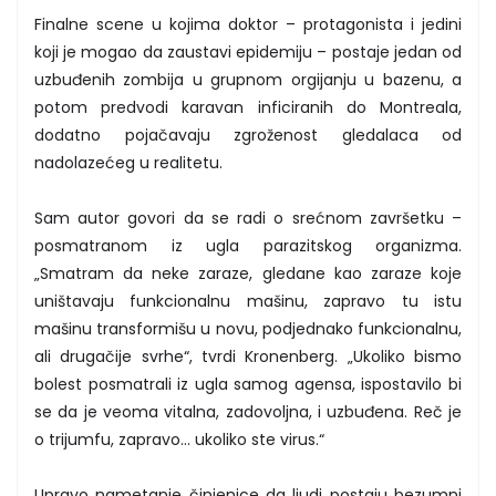
Finalne scene u kojima doktor – protagonista i jedini
koji je mogao da zaustavi epidemiju – postaje jedan od
uzbuđenih zombija u grupnom orgijanju u bazenu, a
potom predvodi karavan inficiranih do Montreala,
dodatno pojačavaju zgroženost gledalaca od
nadolazećeg u realitetu.
Sam autor govori da se radi o srećnom završetku –
posmatranom iz ugla parazitskog organizma.
„Smatram da neke zaraze, gledane kao zaraze koje
uništavaju funkcionalnu mašinu, zapravo tu istu
mašinu transformišu u novu, podjednako funkcionalnu,
ali drugačije svrhe“, tvrdi Kronenberg. „Ukoliko bismo
bolest posmatrali iz ugla samog agensa, ispostavilo bi
se da je veoma vitalna, zadovoljna, i uzbuđena. Reč je
o trijumfu, zapravo... ukoliko ste virus.“
Upravo nametanje činjenice da ljudi postaju bezumni