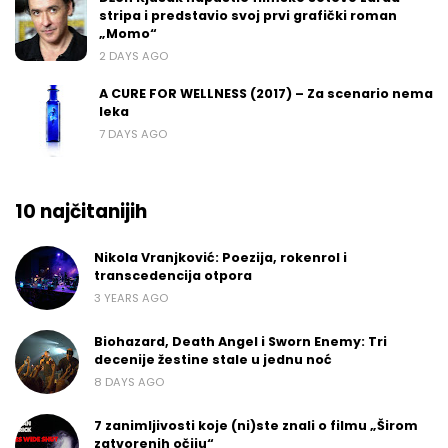
stripa i predstavio svoj prvi grafički roman
„Momo“
2 DAYS AGO
A CURE FOR WELLNESS (2017) – Za scenario nema
leka
7 DAYS AGO
10 najčitanijih
Nikola Vranjković: Poezija, rokenrol i
transcedencija otpora
3 YEARS AGO
Biohazard, Death Angel i Sworn Enemy: Tri
decenije žestine stale u jednu noć
8 DAYS AGO
7 zanimljivosti koje (ni)ste znali o filmu „Širom
zatvorenih očiju“