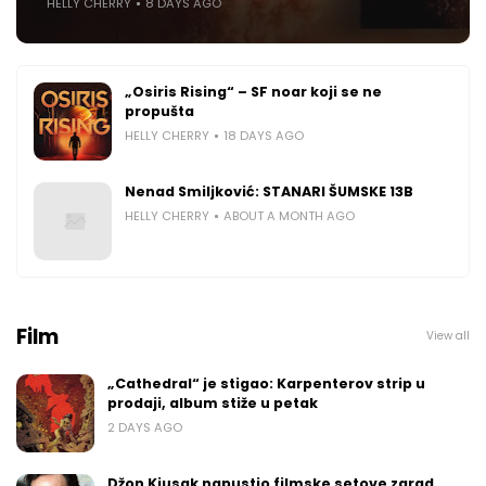
HELLY CHERRY
8 DAYS AGO
„Osiris Rising“ – SF noar koji se ne
propušta
HELLY CHERRY
18 DAYS AGO
Nenad Smiljković: STANARI ŠUMSKE 13B
HELLY CHERRY
ABOUT A MONTH AGO
Film
View all
„Cathedral“ je stigao: Karpenterov strip u
prodaji, album stiže u petak
2 DAYS AGO
Džon Kjusak napustio filmske setove zarad