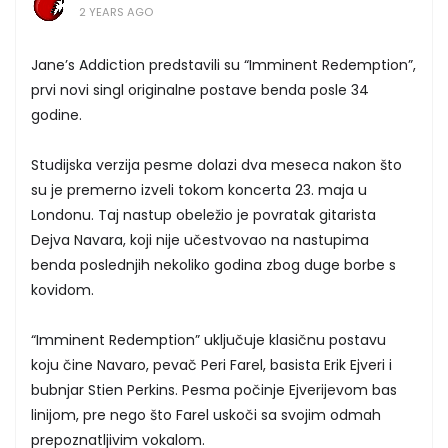
2 YEARS AGO
Jane’s Addiction predstavili su “Imminent Redemption”,
prvi novi singl originalne postave benda posle 34
godine.
Studijska verzija pesme dolazi dva meseca nakon što
su je premerno izveli tokom koncerta 23. maja u
Londonu. Taj nastup obeležio je povratak gitarista
Dejva Navara, koji nije učestvovao na nastupima
benda poslednjih nekoliko godina zbog duge borbe s
kovidom.
“Imminent Redemption” uključuje klasičnu postavu
koju čine Navaro, pevač Peri Farel, basista Erik Ejveri i
bubnjar Stien Perkins. Pesma počinje Ejverijevom bas
linijom, pre nego što Farel uskoči sa svojim odmah
prepoznatljivim vokalom.