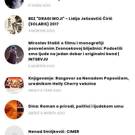
5 YEARS AGO
BEZ "DRAGI MOJI" - Lidija Jelisavčić Ćirić
(SOLARIS) 2017
4 MONTHS AGO
Miroslav Stašić o filmu i monografiji
posvećenim Zvoncekovoj bilježnici: Podsetili
smo ljude na jedan dobar i originalni bend |
INTERVJU
5 MONTHS AGO
Knjigovanje: Razgovor sa Nenadom Popovićem,
urednikom Helly Cherry vebzina
ABOUT A YEAR AGO
Dina: Roman o prirodi, politici i ljudskom umu
ABOUT A MONTH AGO
Nenad Smiljković: CIMER