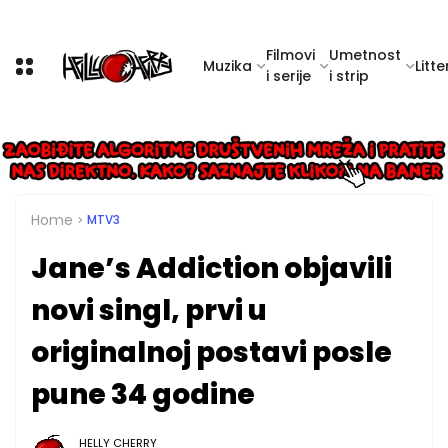
Filmovi
Umetnost
Muzika
Litte
i serije
i strip
Home
MTV3
Jane’s Addiction objavili
novi singl, prvi u
originalnoj postavi posle
pune 34 godine
HELLY CHERRY