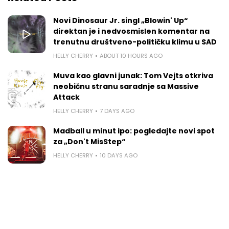
Novi Dinosaur Jr. singl „Blowin' Up“
direktan je i nedvosmislen komentar na
trenutnu društveno-političku klimu u SAD
HELLY CHERRY
ABOUT 10 HOURS AGO
Muva kao glavni junak: Tom Vejts otkriva
neobičnu stranu saradnje sa Massive
Attack
HELLY CHERRY
7 DAYS AGO
Madball u minut ipo: pogledajte novi spot
za „Don't MisStep“
HELLY CHERRY
10 DAYS AGO