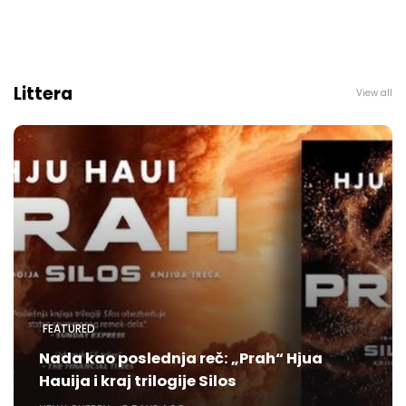
Littera
View all
FEATURED
Nada kao poslednja reč: „Prah“ Hjua
Hauija i kraj trilogije Silos