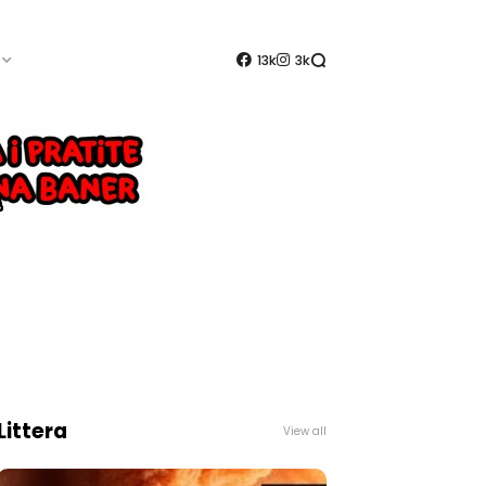
13k
3k
Littera
View all