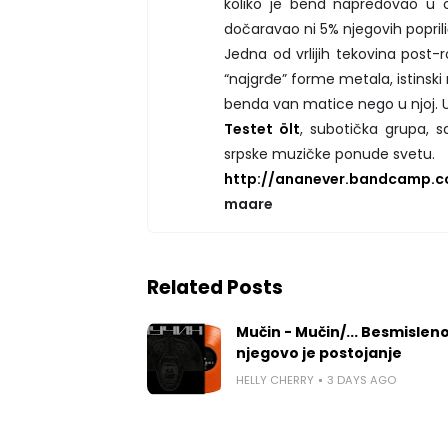
koliko je bend napredovao u o
dočaravao ni 5% njegovih popri
Jedna od vrlijih tekovina post-r
“najgrđe” forme metala, istinski
benda van matice nego u njoj. 
Testet ölt
, subotička grupa, 
srpske muzičke ponude svetu.
http://ananever.bandcamp.c
maare
Related Posts
Mučin - Mučin/... Besmislen
njegovo je postojanje
HELLY CHERRY
3 DAYS AGO