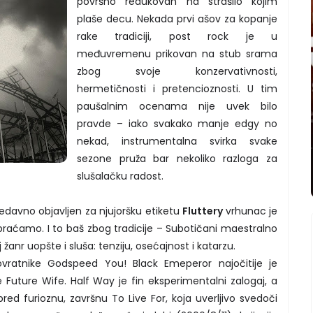
površno redukovan na strašilo kojim
plaše decu. Nekada prvi ašov za kopanje
rake tradiciji, post rock je u
međuvremenu prikovan na stub srama
zbog svoje konzervativnosti,
hermetičnosti i pretencioznosti. U tim
paušalnim ocenama nije uvek bilo
pravde – iako svakako manje edgy no
nekad, instrumentalna svirka svake
sezone pruža bar nekoliko razloga za
slušalačku radost.
edavno objavljen za njujoršku etiketu
Fluttery
vrhunac je
praćamo. I to baš zbog tradicije – Subotičani maestralno
anr uopšte i sluša: tenziju, osećajnost i katarzu.
ovratnike Godspeed You! Black Emeperor najočitije je
Future Wife. Half Way je fin eksperimentalni zalogaj, a
d furioznu, završnu To Live For, koja uverljivo svedoči