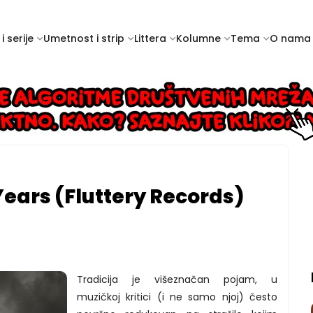
i serije
Umetnost i strip
Littera
Kolumne
Tema
O nama
Years (Fluttery Records)
Tradicija je višeznačan pojam, u
muzičkoj kritici (i ne samo njoj) često