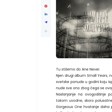
Tu stižemo do Ane Never.
Njen drugi album Small Years, n
svetske ponude u godini koju is
nude sve ono zbog čega se ovaj ž
Naslanjanje na ovogodišnje p
tokom uvodne, skoro polusatne 
Gorgeous One hvatanje daha pre