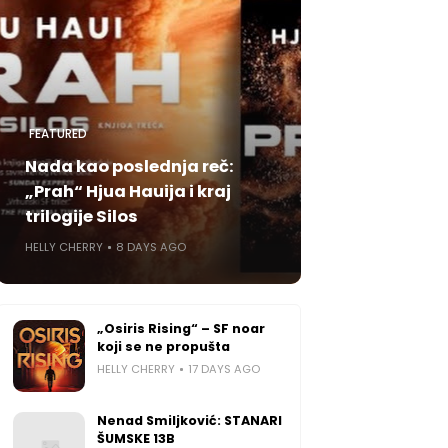
FEATURED
Nada kao poslednja reč:
„Prah“ Hjua Hauija i kraj
trilogije Silos
HELLY CHERRY
8 DAYS AGO
„Osiris Rising“ – SF noar
koji se ne propušta
HELLY CHERRY
17 DAYS AGO
Nenad Smiljković: STANARI
ŠUMSKE 13B