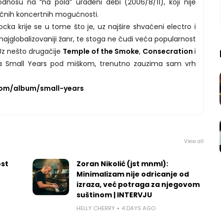
dnosu na “na pola” urađeni debi (2006/8/11), koji nije
ličnih koncertnih mogućnosti.
ocka krije se u tome što je, uz najšire shvaćeni electro i
 najglobalizovaniji žanr, te stoga ne čudi veća popularnost
Uz nešto drugačije
Temple of the Smoke
,
Consecration
i
sa Small Years pod miškom, trenutno zauzima sam vrh
om/album/small-years
View all
ost
Zoran Nikolić (jst mnml):
Minimalizam nije odricanje od
izraza, već potraga za njegovom
suštinom | INTERVJU
HELLY CHERRY
4 DAYS AGO