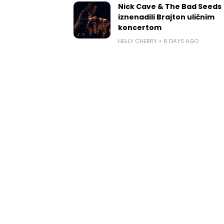
Nick Cave & The Bad Seeds
iznenadili Brajton uličnim
koncertom
HELLY CHERRY
6 DAYS AGO