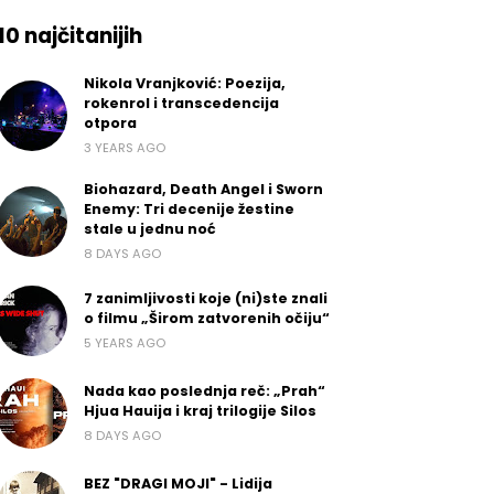
10 najčitanijih
Nikola Vranjković: Poezija,
rokenrol i transcedencija
otpora
3 YEARS AGO
Biohazard, Death Angel i Sworn
Enemy: Tri decenije žestine
stale u jednu noć
8 DAYS AGO
7 zanimljivosti koje (ni)ste znali
o filmu „Širom zatvorenih očiju“
5 YEARS AGO
Nada kao poslednja reč: „Prah“
Hjua Hauija i kraj trilogije Silos
8 DAYS AGO
BEZ "DRAGI MOJI" - Lidija