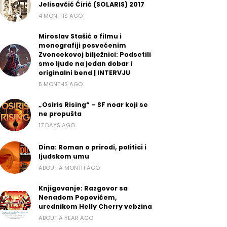
Jelisavčić Ćirić (SOLARIS) 2017
4 MONTHS AGO
Miroslav Stašić o filmu i
monografiji posvećenim
Zvoncekovoj bilježnici: Podsetili
smo ljude na jedan dobar i
originalni bend | INTERVJU
5 MONTHS AGO
„Osiris Rising“ – SF noar koji se
ne propušta
17 DAYS AGO
Dina: Roman o prirodi, politici i
ljudskom umu
ABOUT A MONTH AGO
Knjigovanje: Razgovor sa
Nenadom Popovićem,
urednikom Helly Cherry vebzina
ABOUT A YEAR AGO