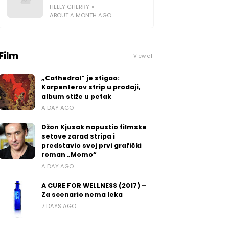
HELLY CHERRY
ABOUT A MONTH AGO
Film
View all
„Cathedral“ je stigao:
Karpenterov strip u prodaji,
album stiže u petak
A DAY AGO
Džon Kjusak napustio filmske
setove zarad stripa i
predstavio svoj prvi grafički
roman „Momo“
A DAY AGO
A CURE FOR WELLNESS (2017) –
Za scenario nema leka
7 DAYS AGO