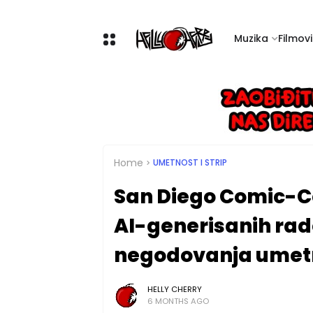
Muzika
Filmovi 
Home
UMETNOST I STRIP
San Diego Comic-C
AI-generisanih ra
negodovanja umet
HELLY CHERRY
6 MONTHS AGO