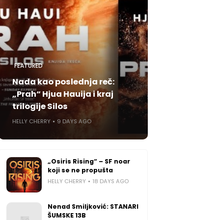
FEATURED
Nada kao poslednja reč:
„Prah“ Hjua Hauija i kraj
trilogije Silos
HELLY CHERRY
9 DAYS AGO
„Osiris Rising“ – SF noar
koji se ne propušta
HELLY CHERRY
18 DAYS AGO
Nenad Smiljković: STANARI
ŠUMSKE 13B