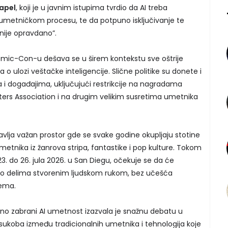
apel
, koji je u javnim istupima tvrdio da AI treba
 umetničkom procesu, te da potpuno isključivanje te
“nije opravdano”.
mic-Con-u dešava se u širem kontekstu sve oštrije
o ulozi veštačke inteligencije. Slične politike su donete i
 i događajima, uključujući restrikcije na nagradama
ters Association i na drugim velikim susretima umetnika
avlja važan prostor gde se svake godine okupljaju stotine
umetnika iz žanrova stripa, fantastike i pop kulture. Tokom
3. do 26. jula 2026. u San Diegu, očekuje se da će
čivo delima stvorenim ljudskom rukom, bez učešća
tema.
no zabrani AI umetnost izazvala je snažnu debatu u
t sukoba između tradicionalnih umetnika i tehnologija koje