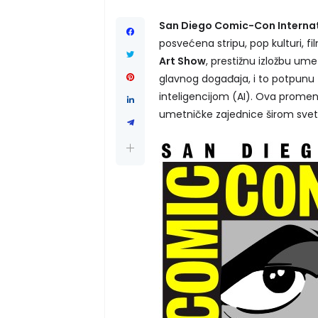
San Diego Comic-Con Interna
posvećena stripu, pop kulturi, f
Art Show
, prestižnu izložbu um
glavnog događaja, i to potpunu
inteligencijom (AI). Ova promena 
umetničke zajednice širom svet