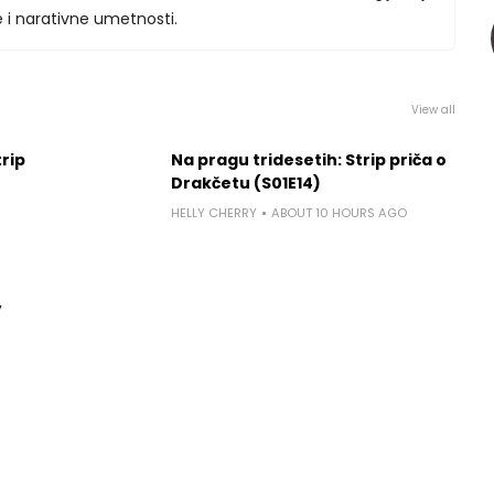
 i narativne umetnosti.
View all
rip
Na pragu tridesetih: Strip priča o
Drakčetu (S01E14)
HELLY CHERRY
ABOUT 10 HOURS AGO
,