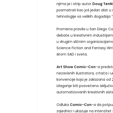
njima je i strip autor
Doug TenN
posmatrati kao još jedan alat u
tehnologije sa velikih događaja 
Promena pravila u San Diego Co
debate u kreativnim industrijama 
u drugim sličnim organizacijama
Science Fiction and Fantasy Wri
širom SAD i sveta.
Art Show Comic-Con
-a predst
nezavisnih ilustratora, crtača i 
konvencije koja je zakazana od 2
izlaganje biti posvećeno isklju
automatizovanih kreativnih sis
Odluka
Comic-Con
-a da potpu
zajednici i ukazuje na intenzite