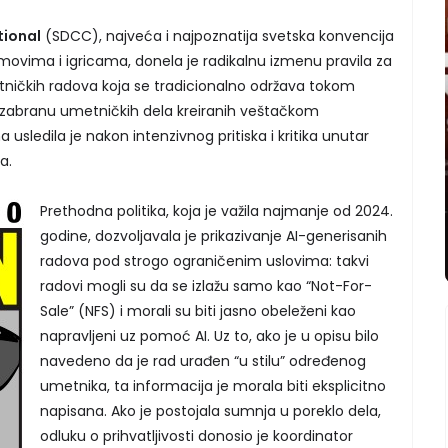
tional
(SDCC), najveća i najpoznatija svetska konvencija
ilmovima i igricama, donela je radikalnu izmenu pravila za
etničkih radova koja se tradicionalno održava tokom
 zabranu umetničkih dela kreiranih veštačkom
usledila je nakon intenzivnog pritiska i kritika unutar
a.
Prethodna politika, koja je važila najmanje od 2024.
godine, dozvoljavala je prikazivanje AI-generisanih
radova pod strogo ograničenim uslovima: takvi
radovi mogli su da se izlažu samo kao “Not-For-
Sale” (NFS) i morali su biti jasno obeleženi kao
napravljeni uz pomoć AI. Uz to, ako je u opisu bilo
navedeno da je rad urađen “u stilu” određenog
umetnika, ta informacija je morala biti eksplicitno
napisana. Ako je postojala sumnja u poreklo dela,
odluku o prihvatljivosti donosio je koordinator