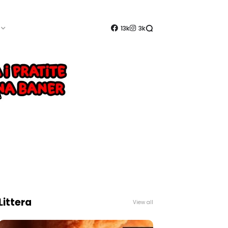
13k
3k
Littera
View all