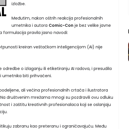
izložbe.
Međutim, nakon oštrih reakcija profesionalnih
umetnika i autora
Comic-Con
je bez velike javne
formulacija pravila jasno navodi:
u potpunosti kreiran veštačkom inteligencijom (AI) nije
 odredbe o izlaganju ili etiketiranju AI radova, i presudila
i umetnika biti prihvaćeni.
podeljene, ali većina profesionalnih crtača i ilustratora
. Na društvenim mrežama mnogi su pozdravili ovu odluku
t i zaštitu kreativnih profesionalaca koji se oslanjaju
iju.
kritikuju zabranu kao preteranu i ograničavajuću. Među