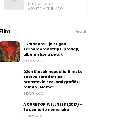
HELLY CHERRY
ABOUT A MONTH AGO
Film
View all
„Cathedral“ je stigao:
Karpenterov strip u prodaji,
album stiže u petak
2 DAYS AGO
Džon Kjusak napustio filmske
setove zarad stripa i
predstavio svoj prvi grafički
roman „Momo“
3 DAYS AGO
A CURE FOR WELLNESS (2017) –
Za scenario nema leka
8 DAYS AGO