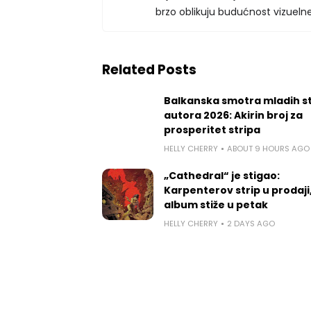
brzo oblikuju budućnost vizuelne
Related Posts
Balkanska smotra mladih st
autora 2026: Akirin broj za
prosperitet stripa
HELLY CHERRY
ABOUT 9 HOURS AGO
„Cathedral“ je stigao:
Karpenterov strip u prodaji
album stiže u petak
HELLY CHERRY
2 DAYS AGO