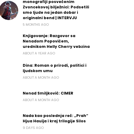
monografiji posvećenim
Zvoncekovoj bilježnici: Podsetili
smo ljude na jedan dobar i
originalni bend | INTERVJU
5 MONTHS AGO
Knjigovanje: Razgovor sa
Nenadom Popovićem,
urednikom Helly Cherry vebzina
ABOUT A YEAR AGO
Dina: Roman o prirodi, politici i
ljudskom umu
ABOUT A MONTH AGO
Nenad Smiljković: CIMER
ABOUT A MONTH AGO
Nada kao poslednja reč: „Prah“
Hjua Hauija i kraj trilogije Silos
9 DAYS AGO