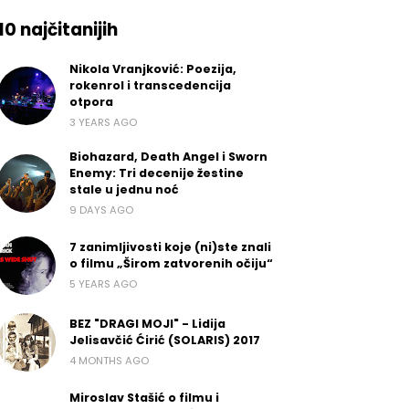
10 najčitanijih
Nikola Vranjković: Poezija,
rokenrol i transcedencija
otpora
3 YEARS AGO
Biohazard, Death Angel i Sworn
Enemy: Tri decenije žestine
stale u jednu noć
9 DAYS AGO
7 zanimljivosti koje (ni)ste znali
o filmu „Širom zatvorenih očiju“
5 YEARS AGO
BEZ "DRAGI MOJI" - Lidija
Jelisavčić Ćirić (SOLARIS) 2017
4 MONTHS AGO
Miroslav Stašić o filmu i