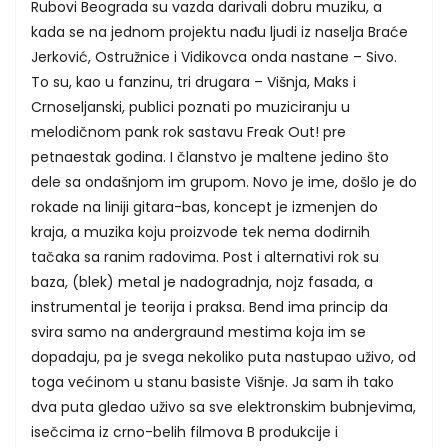
Rubovi Beograda su vazda darivali dobru muziku, a
kada se na jednom projektu nađu ljudi iz naselja Braće
Jerković, Ostružnice i Vidikovca onda nastane – Sivo.
To su, kao u fanzinu, tri drugara – Višnja, Maks i
Crnoseljanski, publici poznati po muziciranju u
melodičnom pank rok sastavu Freak Out! pre
petnaestak godina. I članstvo je maltene jedino što
dele sa ondašnjom im grupom. Novo je ime, došlo je do
rokade na liniji gitara-bas, koncept je izmenjen do
kraja, a muzika koju proizvode tek nema dodirnih
tačaka sa ranim radovima. Post i alternativi rok su
baza, (blek) metal je nadogradnja, nojz fasada, a
instrumental je teorija i praksa. Bend ima princip da
svira samo na andergraund mestima koja im se
dopadaju, pa je svega nekoliko puta nastupao uživo, od
toga većinom u stanu basiste Višnje. Ja sam ih tako
dva puta gledao uživo sa sve elektronskim bubnjevima,
isečcima iz crno-belih filmova B produkcije i