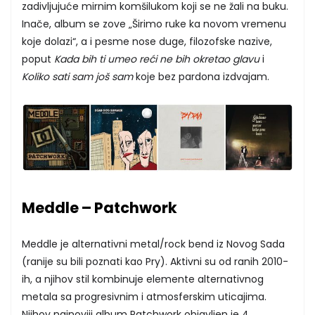
zadivljujuće mirnim komšilukom koji se ne žali na buku.
Inače, album se zove „Širimo ruke ka novom vremenu
koje dolazi“, a i pesme nose duge, filozofske nazive,
poput
Kada bih ti umeo reći ne bih okretao glavu
i
Koliko sati sam još sam
koje bez pardona izdvajam.
Meddle – Patchwork
Meddle je alternativni metal/rock bend iz Novog Sada
(ranije su bili poznati kao Pry). Aktivni su od ranih 2010-
ih, a njihov stil kombinuje elemente alternativnog
metala sa progresivnim i atmosferskim uticajima.
Njihov najnoviji album Patchwork objavljen je 4.