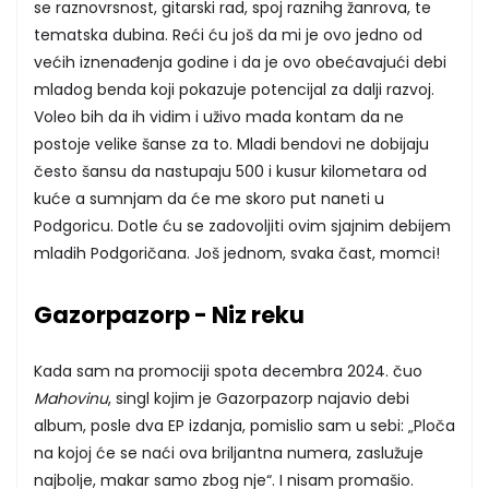
se raznovrsnost, gitarski rad, spoj raznihg žanrova, te
tematska dubina. Reći ću još da mi je ovo jedno od
većih iznenađenja godine i da je ovo obećavajući debi
mladog benda koji pokazuje potencijal za dalji razvoj.
Voleo bih da ih vidim i uživo mada kontam da ne
postoje velike šanse za to. Mladi bendovi ne dobijaju
često šansu da nastupaju 500 i kusur kilometara od
kuće a sumnjam da će me skoro put naneti u
Podgoricu. Dotle ću se zadovoljiti ovim sjajnim debijem
mladih Podgoričana. Još jednom, svaka čast, momci!
Gazorpazorp - Niz reku
Kada sam na promociji spota decembra 2024. čuo
Mahovinu
, singl kojim je Gazorpazorp najavio debi
album, posle dva EP izdanja, pomislio sam u sebi: „Ploča
na kojoj će se naći ova briljantna numera, zaslužuje
najbolje, makar samo zbog nje“. I nisam promašio.