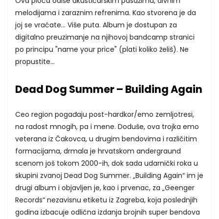
Ova ploča odiše akustičarskim pasažima, divnim
melodijama i zaraznim refrenima. Kao stvorena je da
joj se vraćate... Više puta. Album je dostupan za
digitalno preuzimanje na njihovoj bandcamp stranici
po principu "name your price" (plati koliko želiš). Ne
propustite...
Dead Dog Summer – Building Again
Ceo region pogađaju post-hardkor/emo zemljotresi,
na radost mnogih, pa i mene. Doduše, ova trojka emo
veterana iz Čakovca, u drugim bendovima i različitim
formacijama, drmala je hrvatskom andergraund
scenom još tokom 2000-ih, dok sada udarnički roka u
skupini zvanoj Dead Dog Summer. „Building Again“ im je
drugi album i objavljen je, kao i prvenac, za „Geenger
Records“ nezavisnu etiketu iz Zagreba, koja poslednjih
godina izbacuje odlična izdanja brojnih super bendova