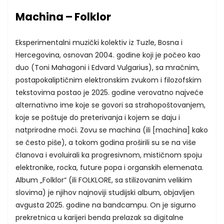
Machina – Folklor
Eksperimentalni muzički kolektiv iz Tuzle, Bosna i
Hercegovina, osnovan 2004. godine koji je počeo kao
duo (Toni Mahagoni i Edvard Vulgarius), sa mračnim,
postapokaliptičnim elektronskim zvukom i filozofskim
tekstovima postao je 2025. godine verovatno najveće
alternativno ime koje se govori sa strahopoštovanjem,
koje se poštuje do preterivanja i kojem se daju i
natprirodne moći. Zovu se machina (ili [machina] kako
se često piše), a tokom godina proširili su se na više
članova i evoluirali ka progresivnom, mističnom spoju
elektronike, rocka, future popa i organskih elemenata.
Album „Folklor“ (ili FOLKLORE, sa stilizovanim velikim
slovima) je njihov najnoviji studijski album, objavljen
avgusta 2025. godine na bandcampu. On je sigurno
prekretnica u karijeri benda prelazak sa digitalne