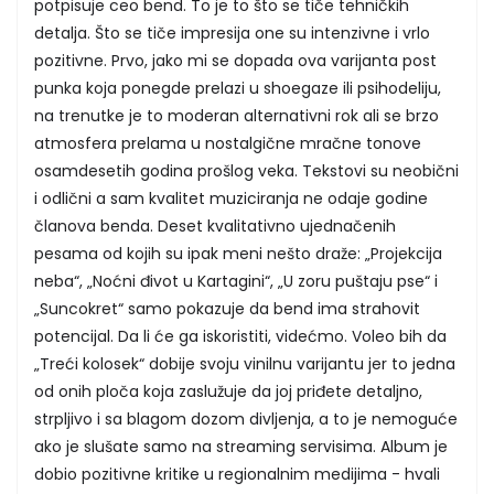
potpisuje ceo bend. To je to što se tiče tehničkih
detalja. Što se tiče impresija one su intenzivne i vrlo
pozitivne. Prvo, jako mi se dopada ova varijanta post
punka koja ponegde prelazi u shoegaze ili psihodeliju,
na trenutke je to moderan alternativni rok ali se brzo
atmosfera prelama u nostalgične mračne tonove
osamdesetih godina prošlog veka. Tekstovi su neobični
i odlični a sam kvalitet muziciranja ne odaje godine
članova benda. Deset kvalitativno ujednačenih
pesama od kojih su ipak meni nešto draže: „Projekcija
neba“, „Noćni đivot u Kartagini“, „U zoru puštaju pse“ i
„Suncokret“ samo pokazuje da bend ima strahovit
potencijal. Da li će ga iskoristiti, videćmo. Voleo bih da
„Treći kolosek“ dobije svoju vinilnu varijantu jer to jedna
od onih ploča koja zaslužuje da joj priđete detaljno,
strpljivo i sa blagom dozom divljenja, a to je nemoguće
ako je slušate samo na streaming servisima. Album je
dobio pozitivne kritike u regionalnim medijima - hvali