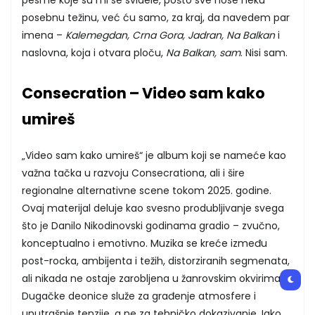
pesme koje su mi se svidele, pošto sve nose neku
posebnu težinu, već ću samo, za kraj, da navedem par
imena –
Kalemegdan, Crna Gora, Jadran, Na Balkan
i
naslovna, koja i otvara ploču,
Na Balkan, sam
. Nisi sam.
Consecration – Video sam kako
umireš
„Video sam kako umireš“ je album koji se nameće kao
važna tačka u razvoju Consecrationa, ali i šire
regionalne alternativne scene tokom 2025. godine.
Ovaj materijal deluje kao svesno produbljivanje svega
što je Danilo Nikodinovski godinama gradio – zvučno,
konceptualno i emotivno. Muzika se kreće između
post-rocka, ambijenta i težih, distorziranih segmenata,
ali nikada ne ostaje zarobljena u žanrovskim okvirima.
Dugačke deonice služe za građenje atmosfere i
unutrašnje tenzije, a ne za tehničko dokazivanje. Iako