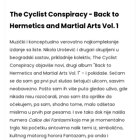
The Cyclist Conspiracy - Back to
Hermetics and Martial Arts Vol. 1
Muzički i konceptualno verovatno najkompleksnije
izdanje sa liste. Nikola Urošević i drugari okupljeni u
beogradski sastav, prikladnije kolektiv, The Cyclist
Conspiracy objaviše novi, drugi album "Back to
Hermetics and Martial Arts Vol. 1" – i pokidaše. Sećam
se da sam ga prvi put slušao šetajući ulicom, sasvim
neobavezno. Pošto sam ih više puta gledao uživo, gde
nikada nisu razočarali, znao sam šta oprilike da
očekujem, pa sam, shodno tome, malo odšetao
mislima u prvih par pesama. I sve tako dok nije naišla
numera
Calice dei Fantasmi
koja me je momentalno
trgla. Na početku sintovima nalik temi iz, simbolično,
kultnog matorog horora Fantazam, pa onda i