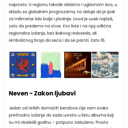
naprosto. U regionu takođe oblačno i uglavnom sivo, u
skladu sa globalnim prognozama, no deluje da je ipak
za milimetar bilo bolje i plodnije. Uvod je uvek najteži,
zato da pređemo na stvar. Evo liste i na njoj odlična
regionalna izdanja, bez ikakvog redoseda, ali
simboličnog broja da seća i da se pamti. Zato 16.
Neven - Zakon ljubavi
Jedan od retkih domaćih bendova čije sam svako
prethodno izdanje do sada uvrstio u listu albuma koji
su mi obeležili godinu – potpuno zasluženo. Prosto