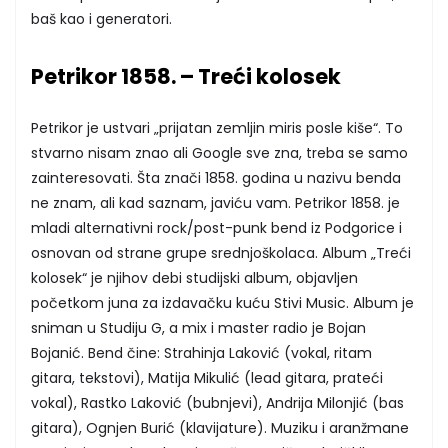
baš kao i generatori.
Petrikor 1858. – Treći kolosek
Petrikor je ustvari „prijatan zemljin miris posle kiše“. To
stvarno nisam znao ali Google sve zna, treba se samo
zainteresovati. Šta znači 1858. godina u nazivu benda
ne znam, ali kad saznam, javiću vam. Petrikor 1858. je
mladi alternativni rock/post-punk bend iz Podgorice i
osnovan od strane grupe srednjoškolaca. Album „Treći
kolosek“ je njihov debi studijski album, objavljen
početkom juna za izdavačku kuću Stivi Music. Album je
sniman u Studiju G, a mix i master radio je Bojan
Bojanić. Bend čine: Strahinja Laković (vokal, ritam
gitara, tekstovi), Matija Mikulić (lead gitara, prateći
vokal), Rastko Laković (bubnjevi), Andrija Milonjić (bas
gitara), Ognjen Burić (klavijature). Muziku i aranžmane