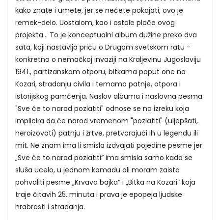
kako znate i umete, jer se nećete pokajati, ovo je
remek-delo. Uostalom, kao i ostale ploče ovog
projekta... To je konceptualni album dužine preko dva
sata, koji nastavlja priču o Drugom svetskom ratu -
konkretno o nemačkoj invaziji na Kraljevinu Jugoslaviju
1941., partizanskom otporu, bitkama poput one na
Kozari, stradanju civila i temama patnje, otpora i
istorijskog pamćenja. Naslov albuma i naslovna pesma
"Sve će to narod pozlatiti" odnose se na izreku koja
implicira da će narod vremenom "pozlatiti" (uljepšati,
heroizovati) patnju i žrtve, pretvarajući ih u legendu ili
mit. Ne znam ima li smisla izdvajati pojedine pesme jer
„Sve će to narod pozlatiti“ ima smisla samo kada se
sluša ucelo, u jednom komadu ali moram zaista
pohvaliti pesme „Krvava bajka“ i „Bitka na Kozari“ koja
traje čitavih 25. minuta i prava je epopeja ljudske
hrabrosti i stradanja.