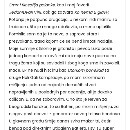
Smrt i filosofija palanke
, kao i moj favorit
Jedan!Dva!!Tri!!!
, dok ga zatvara
Ko nema u glavi¿
Potonja je potpuno drugačija, u nekom indi maniru sa
trubicom, što je mnoge oduševilo, a mene uplašilo.
Pomislio sam da je to nova, a zapravo stara i
prežvakana, trasa kojom će se bend kretati nadalje.
Moje sumnje otklonio je gitarista i pevač Luka posle
jednog koncerta rekavši mi da imaju nove pesme na
tragu žanra koji su savladali i zbog koga smo ih zavoleli.
Inače, EP ne nudi hitčinu kao
Utorkom ponekad
sa
druge Hali Gali kompilacije, po mom skromnom
mišljenju, jedna od najboljih domaćih stvari
napravljenih u poslednjih par decenija, ali je dakako
odličan. E, da ne zaboravim. Ono što je Neven za
beogradski hardkor, to su Batleri, po mom mišljenju, za
njegov post derivat - generator novog talasa bendova.
U glavnom gradu Srbije danas svira makar tri, četiri
benda pod direktnim uticajem Batlera. I svi su super,