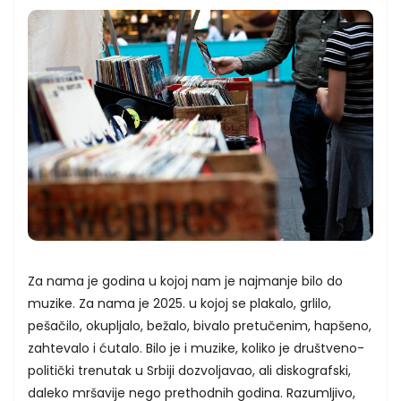
Za nama je godina u kojoj nam je najmanje bilo do
muzike. Za nama je 2025. u kojoj se plakalo, grlilo,
pešačilo, okupljalo, bežalo, bivalo pretučenim, hapšeno,
zahtevalo i ćutalo. Bilo je i muzike, koliko je društveno-
politički trenutak u Srbiji dozvoljavao, ali diskografski,
daleko mršavije nego prethodnih godina. Razumljivo,