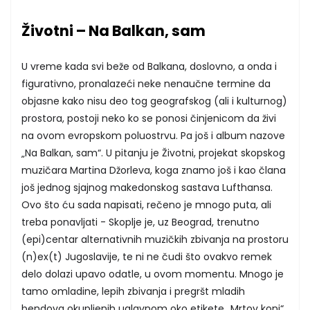
Životni – Na Balkan, sam
U vreme kada svi beže od Balkana, doslovno, a onda i
figurativno, pronalazeći neke nenaučne termine da
objasne kako nisu deo tog geografskog (ali i kulturnog)
prostora, postoji neko ko se ponosi činjenicom da živi
na ovom evropskom poluostrvu. Pa još i album nazove
„Na Balkan, sam“. U pitanju je Životni, projekat skopskog
muzičara Martina Džorleva, koga znamo još i kao člana
još jednog sjajnog makedonskog sastava Lufthansa.
Ovo što ću sada napisati, rečeno je mnogo puta, ali
treba ponavljati - Skoplje je, uz Beograd, trenutno
(epi)centar alternativnih muzičkih zbivanja na prostoru
(n)ex(t) Jugoslavije, te ni ne čudi što ovakvo remek
delo dolazi upavo odatle, u ovom momentu. Mnogo je
tamo omladine, lepih zbivanja i pregršt mladih
bendova okupljenih uglavnom oko etikete „Mrtov konj“.