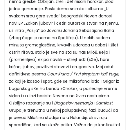
nema greške. Ozbiljan, zreli i definisani hardkor, plod
jedne generacije. Posle demo snimka i albuma „U
svakom srcu gore svetla“ beogradski Neven donosi
novi EP „Zakon ljubavi“ i četiri autorske stvari na njemu,
uz intro „Pasija“ po Jovanu Johana Sebastijana Baha
(zbog čega je nema na Spotifaju). U nekih sedam
minuta gromoglasčine, krvavih udaraca u doboš i žilet-
oštrih rifova, stalo je sve na šta su nas Miloš, Relja i
(promenljiva) ekipa navikli – strejt edž (sXe), hare
krišna, ljubav, pozitivni stavovi i drugarstvo. Moj adut
definitivno pesma
Gour Krsna / Prvi simptom Kali Yuge
,
za koji je izašao i spot, gde se mikrofona latio i Grigor iz
bugarskog sXe hc benda xChokex, u poslednje vreme
viđen i u ulozi basiste Nevena na živim nastupima.
Ozbiljno razaranje su i
Blagoslov neznanja
i
Samilost
.
Grupa je trenutno u nekoj polupasivnoj fazi, budući da
je pevač Miloš na studijama u Holandiji, ali sviraju
sporadično, kad se ukaže prilika. Važno da je kontinuitet