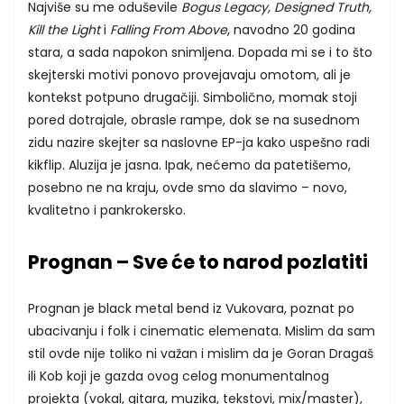
Najviše su me oduševile
Bogus Legacy, Designed Truth,
Kill the Light
i
Falling From Above
, navodno 20 godina
stara, a sada napokon snimljena. Dopada mi se i to što
skejterski motivi ponovo provejavaju omotom, ali je
kontekst potpuno drugačiji. Simbolično, momak stoji
pored dotrajale, obrasle rampe, dok se na susednom
zidu nazire skejter sa naslovne EP-ja kako uspešno radi
kikflip. Aluzija je jasna. Ipak, nećemo da patetišemo,
posebno ne na kraju, ovde smo da slavimo – novo,
kvalitetno i pankrokersko.
Prognan – Sve će to narod pozlatiti
Prognan je black metal bend iz Vukovara, poznat po
ubacivanju i folk i cinematic elemenata. Mislim da sam
stil ovde nije toliko ni važan i mislim da je Goran Dragaš
ili Kob koji je gazda ovog celog monumentalnog
projekta (vokal, gitara, muzika, tekstovi, mix/master),