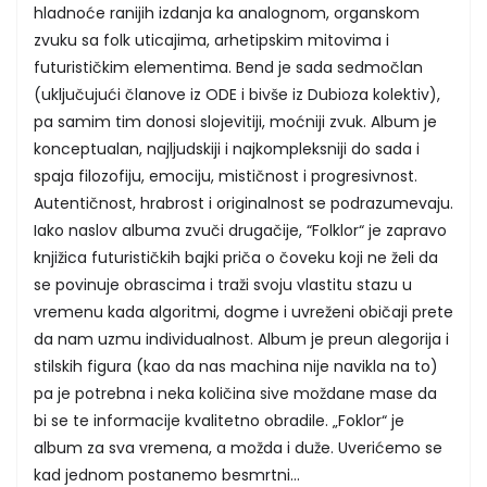
hladnoće ranijih izdanja ka analognom, organskom
zvuku sa folk uticajima, arhetipskim mitovima i
futurističkim elementima. Bend je sada sedmočlan
(uključujući članove iz ODE i bivše iz Dubioza kolektiv),
pa samim tim donosi slojevitiji, moćniji zvuk. Album je
konceptualan, najljudskiji i najkompleksniji do sada i
spaja filozofiju, emociju, mističnost i progresivnost.
Autentičnost, hrabrost i originalnost se podrazumevaju.
Iako naslov albuma zvuči drugačije, “Folklor“ je zapravo
knjižica futurističkih bajki priča o čoveku koji ne želi da
se povinuje obrascima i traži svoju vlastitu stazu u
vremenu kada algoritmi, dogme i uvreženi običaji prete
da nam uzmu individualnost. Album je preun alegorija i
stilskih figura (kao da nas machina nije navikla na to)
pa je potrebna i neka količina sive moždane mase da
bi se te informacije kvalitetno obradile. „Foklor“ je
album za sva vremena, a možda i duže. Uverićemo se
kad jednom postanemo besmrtni...