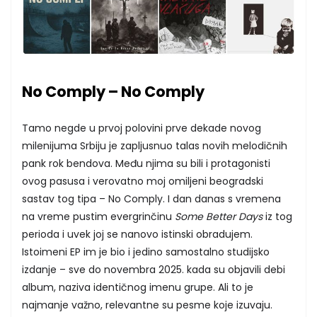
No Comply – No Comply
Tamo negde u prvoj polovini prve dekade novog
milenijuma Srbiju je zapljusnuo talas novih melodičnih
pank rok bendova. Među njima su bili i protagonisti
ovog pasusa i verovatno moj omiljeni beogradski
sastav tog tipa – No Comply. I dan danas s vremena
na vreme pustim evergrinčinu
Some Better Days
iz tog
perioda i uvek joj se nanovo istinski obradujem.
Istoimeni EP im je bio i jedino samostalno studijsko
izdanje – sve do novembra 2025. kada su objavili debi
album, naziva identičnog imenu grupe. Ali to je
najmanje važno, relevantne su pesme koje izuvaju.