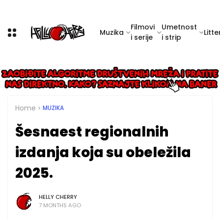
Filmovi
Umetnost
Muzika
Litte
i serije
i strip
Home
MUZIKA
Šesnaest regionalnih
izdanja koja su obeležila
2025.
HELLY CHERRY
7 MONTHS AGO