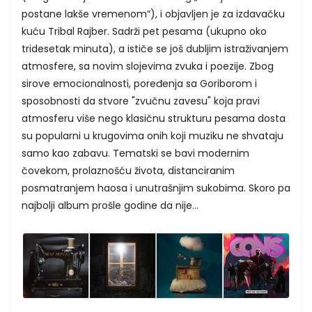
postane lakše vremenom“), i objavljen je za izdavačku
kuću Tribal Rajber. Sadrži pet pesama (ukupno oko
tridesetak minuta), a ističe se još dubljim istraživanjem
atmosfere, sa novim slojevima zvuka i poezije. Zbog
sirove emocionalnosti, poređenja sa Goriborom i
sposobnosti da stvore "zvučnu zavesu" koja pravi
atmosferu više nego klasičnu strukturu pesama dosta
su popularni u krugovima onih koji muziku ne shvataju
samo kao zabavu. Tematski se bavi modernim
čovekom, prolaznošću života, distanciranim
posmatranjem haosa i unutrašnjim sukobima. Skoro pa
najbolji album prošle godine da nije...