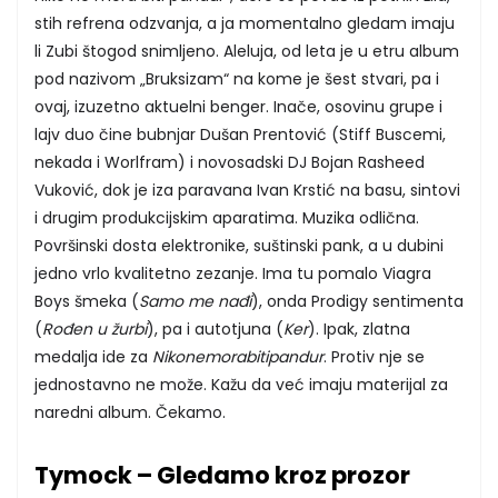
stih refrena odzvanja, a ja momentalno gledam imaju
li Zubi štogod snimljeno. Aleluja, od leta je u etru album
pod nazivom „Bruksizam“ na kome je šest stvari, pa i
ovaj, izuzetno aktuelni benger. Inače, osovinu grupe i
lajv duo čine bubnjar Dušan Prentović (Stiff Buscemi,
nekada i Worlfram) i novosadski DJ Bojan Rasheed
Vuković, dok je iza paravana Ivan Krstić na basu, sintovi
i drugim produkcijskim aparatima. Muzika odlična.
Površinski dosta elektronike, suštinski pank, a u dubini
jedno vrlo kvalitetno zezanje. Ima tu pomalo Viagra
Boys šmeka (
Samo me nađi
), onda Prodigy sentimenta
(
Rođen u žurbi
), pa i autotjuna (
Ker
). Ipak, zlatna
medalja ide za
Nikonemorabitipandur
. Protiv nje se
jednostavno ne može. Kažu da već imaju materijal za
naredni album. Čekamo.
Tymock – Gledamo kroz prozor