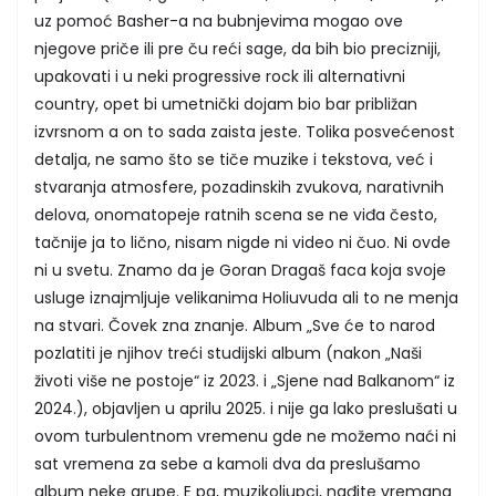
uz pomoć Basher-a na bubnjevima mogao ove
njegove priče ili pre ču reći sage, da bih bio precizniji,
upakovati i u neki progressive rock ili alternativni
country, opet bi umetnički dojam bio bar približan
izvrsnom a on to sada zaista jeste. Tolika posvećenost
detalja, ne samo što se tiče muzike i tekstova, već i
stvaranja atmosfere, pozadinskih zvukova, narativnih
delova, onomatopeje ratnih scena se ne viđa često,
tačnije ja to lično, nisam nigde ni video ni čuo. Ni ovde
ni u svetu. Znamo da je Goran Dragaš faca koja svoje
usluge iznajmljuje velikanima Holiuvuda ali to ne menja
na stvari. Čovek zna znanje. Album „Sve će to narod
pozlatiti je njihov treći studijski album (nakon „Naši
životi više ne postoje“ iz 2023. i „Sjene nad Balkanom“ iz
2024.), objavljen u aprilu 2025. i nije ga lako preslušati u
ovom turbulentnom vremenu gde ne možemo naći ni
sat vremena za sebe a kamoli dva da preslušamo
album neke grupe. E pa, muzikoljupci, nađite vremana