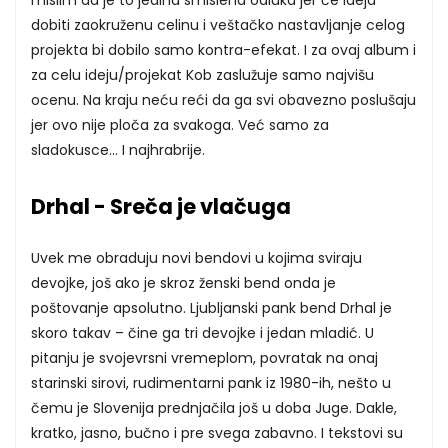
dobiti zaokruženu celinu i veštačko nastavljanje celog
projekta bi dobilo samo kontra-efekat. I za ovaj album i
za celu ideju/projekat Kob zaslužuje samo najvišu
ocenu. Na kraju neću reći da ga svi obavezno poslušaju
jer ovo nije ploča za svakoga. Već samo za
sladokusce... I najhrabrije.
Drhal - Sreča je vlačuga
Uvek me obraduju novi bendovi u kojima sviraju
devojke, još ako je skroz ženski bend onda je
poštovanje apsolutno. Ljubljanski pank bend Drhal je
skoro takav – čine ga tri devojke i jedan mladić. U
pitanju je svojevrsni vremeplom, povratak na onaj
starinski sirovi, rudimentarni pank iz 1980-ih, nešto u
čemu je Slovenija prednjačila još u doba Juge. Dakle,
kratko, jasno, bučno i pre svega zabavno. I tekstovi su