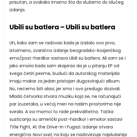
prisutan, a svakako imamo šta da slušamo do idućeg
izdanja.
Ubili su batlera – Ubili su batlera
Uh, kako sam se radovao kada je izašalo ovo prvo,
istoimeno, zvanično izdanje beogradsko-kosjerićkog
emo/post-hardkor sastava Ubili su batlera. Ali sam se i
jako smorio kada sam skapirao da je u pitanju EP od
svega četiri pesme, budući da autorskog materijala
imaju makar za jedan pristojan dugosvirajući album.
No, nećemo biti alavi, jer smo i ovo predugo dozivali.
Mlada četvorka stvara muziku koja se, ne računajući
par izuzetaka, u većoj meri na našim prostorima nije
svirala. A ovi momci to rade prekvalitetno. Tačka
susticanja su američki post-hardkor i emokor sastavi
Title Fight, At the Drive-In i Fugazi. Izdanje otvara
energična
Novi svet
, na koju se nadovezuje najslušanija