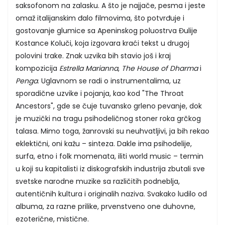
saksofonom na zalasku. A što je najjače, pesma i jeste
omaž italijanskim đalo filmovima, što potvrđuje i
gostovanje glumice sa Apeninskog poluostrva Đulije
Kostance Koluči, koja izgovara kraći tekst u drugoj
polovini trake. Znak uzvika bih stavio još i kraj
kompozicija
Estrella Marianna
,
The House of Dharma
i
Penga
. Uglavnom se radi o instrumentalima, uz
sporadične uzvike i pojanja, kao kod "The Throat
Ancestors", gde se čuje tuvansko grleno pevanje, dok
je muzički na tragu psihodeličnog stoner roka grčkog
talasa. Mimo toga, žanrovski su neuhvatljivi, ja bih rekao
eklektični, oni kažu – sinteza. Dakle ima psihodelije,
surfa, etno i folk momenata, iliti world music – termin
u koji su kapitalisti iz diskografskih industrija zbutali sve
svetske narodne muzike sa različitih podneblja,
autentičnih kultura i originalih naziva. Svakako ludilo od
albuma, za razne prilike, prvenstveno one duhovne,
ezoterične, mistične.