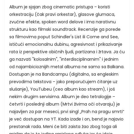
Album je sjajan zbog cinematic pristupa – koristi
orkestraciju (čak pravi orkestar), glasove glumaca,
zvučne efekte, spoken word delove i ima narativnu
strukturu kao filmski soundtrack. Recenzije ga porede
sa filmovima poput Schindler's List ili Come and See,
ističući emocionalnu dubinu, agresivnost i prikazivanje
rata iz perspektive običnih ljudi, partizana i žrtava. Ja ću
ga nazvati "kolosalnim", "interdisciplinarnim" i jednim
od najambicioznijih metal albuma ne samo sa Balkana.
Dostupan je na Bandcampu (digitalno, sa engleskim
prevodima tekstova – jako preporučujem čitanje uz
slušanje), YouTubeu (ceo album kao stream), i još
nekim drugim servisima. Album je deo tetralogije –
četvrti i poslednji album (Mrtvi živima oči otvaraju) je
najavljen za par meseci, prvi singl „Prah na pragu smrti“
je već dostupan na YT. Kada izađe i on, bend je najavio
prestanak rada. Meni će biti zaista žao zbog toga ali
mislim da je to jedina smislena odluka jer će ideja