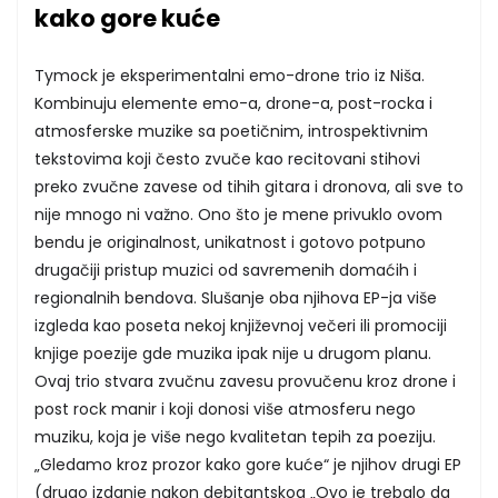
kako gore kuće
Tymock je eksperimentalni emo-drone trio iz Niša.
Kombinuju elemente emo-a, drone-a, post-rocka i
atmosferske muzike sa poetičnim, introspektivnim
tekstovima koji često zvuče kao recitovani stihovi
preko zvučne zavese od tihih gitara i dronova, ali sve to
nije mnogo ni važno. Ono što je mene privuklo ovom
bendu je originalnost, unikatnost i gotovo potpuno
drugačiji pristup muzici od savremenih domaćih i
regionalnih bendova. Slušanje oba njihova EP-ja više
izgleda kao poseta nekoj književnoj večeri ili promociji
knjige poezije gde muzika ipak nije u drugom planu.
Ovaj trio stvara zvučnu zavesu provučenu kroz drone i
post rock manir i koji donosi više atmosferu nego
muziku, koja je više nego kvalitetan tepih za poeziju.
„Gledamo kroz prozor kako gore kuće“ je njihov drugi EP
(drugo izdanje nakon debitantskog „Ovo je trebalo da