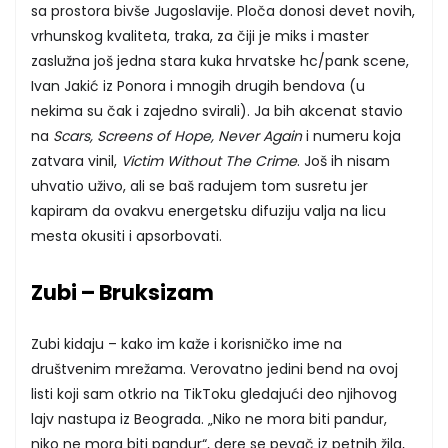
sa prostora bivše Jugoslavije. Ploča donosi devet novih,
vrhunskog kvaliteta, traka, za čiji je miks i master
zaslužna još jedna stara kuka hrvatske hc/pank scene,
Ivan Jakić iz Ponora i mnogih drugih bendova (u
nekima su čak i zajedno svirali). Ja bih akcenat stavio
na
Scars, Screens of Hope, Never Again
i numeru koja
zatvara vinil,
Victim Without The Crime
. Još ih nisam
uhvatio uživo, ali se baš radujem tom susretu jer
kapiram da ovakvu energetsku difuziju valja na licu
mesta okusiti i apsorbovati.
Zubi – Bruksizam
Zubi kidaju – kako im kaže i korisničko ime na
društvenim mrežama. Verovatno jedini bend na ovoj
listi koji sam otkrio na TikToku gledajući deo njihovog
lajv nastupa iz Beograda. „Niko ne mora biti pandur,
niko ne mora biti pandur“, dere se pevač iz petnih žila,