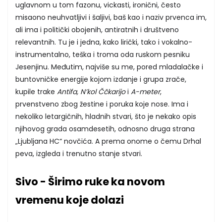
uglavnom u tom fazonu, vickasti, ironični, često
misaono neuhvatljivi i šaljivi, baš kao i naziv prvenca im,
ali ima i politički obojenih, antiratnih i društveno
relevantnih. Tu je i jedna, kako lirički, tako i vokalno-
instrumentalno, teška i troma oda ruskom pesniku
Jesenjinu. Međutim, najviše su me, pored mladalačke i
buntovničke energije kojom izdanje i grupa zrače,
kupile trake
Antifa, N’kol Ččkarijo
i
A-meter
,
prvenstveno zbog žestine i poruka koje nose. Ima i
nekoliko letargičnih, hladnih stvari, što je nekako opis
njihovog grada osamdesetih, odnosno druga strana
„Ljubljana HC“ novčića. A prema onome o čemu Drhal
peva, izgleda i trenutno stanje stvari.
Sivo - Širimo ruke ka novom
vremenu koje dolazi