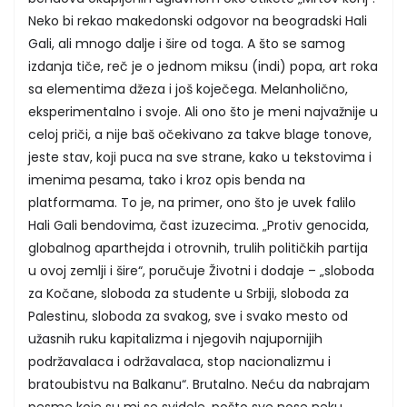
Neko bi rekao makedonski odgovor na beogradski Hali
Gali, ali mnogo dalje i šire od toga. A što se samog
izdanja tiče, reč je o jednom miksu (indi) popa, art roka
sa elementima džeza i još koječega. Melanholično,
eksperimentalno i svoje. Ali ono što je meni najvažnije u
celoj priči, a nije baš očekivano za takve blage tonove,
jeste stav, koji puca na sve strane, kako u tekstovima i
imenima pesama, tako i kroz opis benda na
platformama. To je, na primer, ono što je uvek falilo
Hali Gali bendovima, čast izuzecima. „Protiv genocida,
globalnog aparthejda i otrovnih, trulih političkih partija
u ovoj zemlji i šire“, poručuje Životni i dodaje – „sloboda
za Kočane, sloboda za studente u Srbiji, sloboda za
Palestinu, sloboda za svakog, sve i svako mesto od
užasnih ruku kapitalizma i njegovih najupornijih
podržavalaca i održavalaca, stop nacionalizmu i
bratoubistvu na Balkanu“. Brutalno. Neću da nabrajam