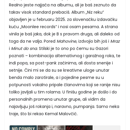
Realno jeste najjača na albumu, ali je baš zeznuto da
takav visok standard prebaciš. Album „Niz reku“
objavljen je u februaru 2025. za slovenačku izdavačku
kuću „Moonlee records“ i nosi osam pesama. A strana
vinila je baš jaka, dok je B s pravom druga, ali daleko od
toga da ne valja. Pored
Mahovine
, izdvojio bih još i
Mraz
i
Minut do sna
. Stilski je to ono po čemu su Gazori
poznati – kombinacija alternativnog i garažnog roka, te
indi popa, sa post-pank začinima, ali dosta snenije i
setnije. Čini mi se da su se kreativne uloge unutar
benda malo zarotirale, a i pojedine pesme su u
potpunosti vokalno pripale članovima koji se ranije nisu
toliko javljali u tim rolama. U finišu godine je došlo i do
personalnih promena unutar grupe, ali vidim da
najavljuju još rokanja i, naravno, pumpanja. Samo neka
traje, što bi rekao Kemal Malovčić.