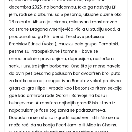
decembra 2025. na bandcampu. Iako ga nazivaju EP-
jem, radi se o albumu sa 5 pesama, ukupne dužine oko
26 minuta. Album je sniman, miksovan i masterovan
od strane Dragana Arsenijevića Pik-a u Studiju Road, a
producirali su ga Pik i bend. Tekstove potpisuje
Branislav Etinski (vokal), muziku cela grupa. Tematski,
pesme su introspektivne i tamne - bave se
emocionalnim previranjima, depresijom, nasleđem
senki, i unutrašnjim borbama. Ono što je mene navelo
da ovih pet pesama poslušam bar dvocifren broj puta
za kratko vreme je sugestivan Banetov vokal, predivna
gitarska igra Filipa i Arpada kao i betonska ritam sekcija
gde kao armirači rade Goran i Borivoje na basu i
bubnjevima. Atmosfera najboljih grandž iskustava iz
najpopularnije faze tog žanra se podrazumeva.
Dopada mi se i što su izgradili sopstveni stil i što se ne
može reći da su kopija Pearl Jam-a ili Alice In Chains.