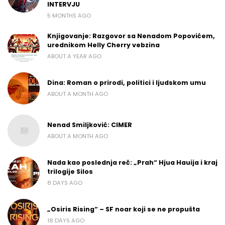
INTERVJU
5 MONTHS AGO
Knjigovanje: Razgovor sa Nenadom Popovićem,
urednikom Helly Cherry vebzina
ABOUT A YEAR AGO
Dina: Roman o prirodi, politici i ljudskom umu
ABOUT A MONTH AGO
Nenad Smiljković: CIMER
ABOUT A MONTH AGO
Nada kao poslednja reč: „Prah“ Hjua Hauija i kraj
trilogije Silos
8 DAYS AGO
„Osiris Rising“ – SF noar koji se ne propušta
18 DAYS AGO