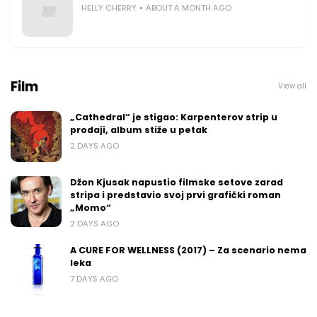
HELLY CHERRY
ABOUT A MONTH AGO
Film
View all
„Cathedral“ je stigao: Karpenterov strip u
prodaji, album stiže u petak
2 DAYS AGO
Džon Kjusak napustio filmske setove zarad
stripa i predstavio svoj prvi grafički roman
„Momo“
2 DAYS AGO
A CURE FOR WELLNESS (2017) – Za scenario nema
leka
7 DAYS AGO