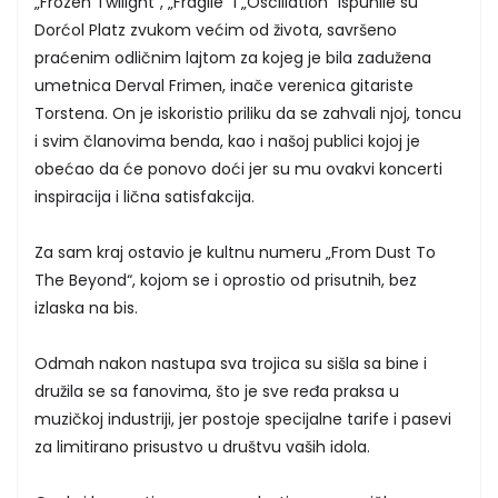
„Frozen Twilight“, „Fragile“ i „Oscillation“ ispunile su
Dorćol Platz zvukom većim od života, savršeno
praćenim odličnim lajtom za kojeg je bila zadužena
umetnica Derval Frimen, inače verenica gitariste
Torstena. On je iskoristio priliku da se zahvali njoj, toncu
i svim članovima benda, kao i našoj publici kojoj je
obećao da će ponovo doći jer su mu ovakvi koncerti
inspiracija i lična satisfakcija.
Za sam kraj ostavio je kultnu numeru „From Dust To
The Beyond“, kojom se i oprostio od prisutnih, bez
izlaska na bis.
Odmah nakon nastupa sva trojica su sišla sa bine i
družila se sa fanovima, što je sve ređa praksa u
muzičkoj industriji, jer postoje specijalne tarife i pasevi
za limitirano prisustvo u društvu vaših idola.