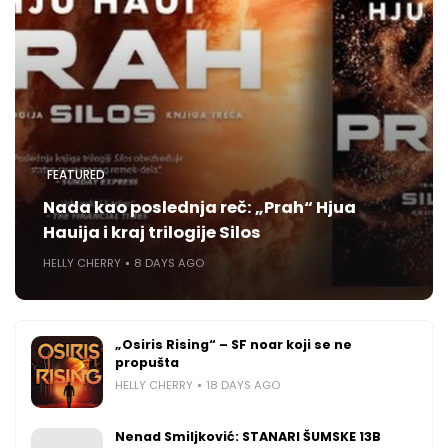
FEATURED
Nada kao poslednja reč: „Prah“ Hjua
Hauija i kraj trilogije Silos
HELLY CHERRY
8 DAYS AGO
„Osiris Rising“ – SF noar koji se ne
propušta
HELLY CHERRY
18 DAYS AGO
Nenad Smiljković: STANARI ŠUMSKE 13B