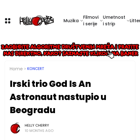
Filmovi
Umetnost
Muzika
Litte
i serije
i strip
Home
KONCERT
Irski trio God Is An
Astronaut nastupio u
Beogradu
HELLY CHERRY
10 MONTHS AGO