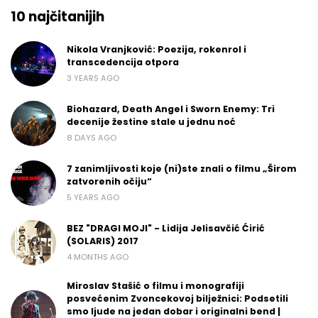
10 najčitanijih
Nikola Vranjković: Poezija, rokenrol i
transcedencija otpora
3 YEARS AGO
Biohazard, Death Angel i Sworn Enemy: Tri
decenije žestine stale u jednu noć
8 DAYS AGO
7 zanimljivosti koje (ni)ste znali o filmu „Širom
zatvorenih očiju“
5 YEARS AGO
BEZ "DRAGI MOJI" - Lidija Jelisavčić Ćirić
(SOLARIS) 2017
4 MONTHS AGO
Miroslav Stašić o filmu i monografiji
posvećenim Zvoncekovoj bilježnici: Podsetili
smo ljude na jedan dobar i originalni bend |