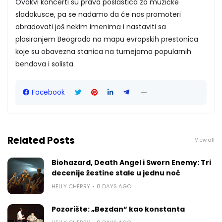
Ovakvi koncerti su prava poslastica za muzičke
sladokusce, pa se nadamo da će nas promoteri
obradovati još nekim imenima i nastaviti sa
plasiranjem Beograda na mapu evropskih prestonica
koje su obavezna stanica na turnejama popularnih
bendova i solista.
Facebook
Related Posts
View all
Biohazard, Death Angel i Sworn Enemy: Tri
decenije žestine stale u jednu noć
HELLY CHERRY
8 DAYS AGO
Pozorište: „Bezdan“ kao konstanta