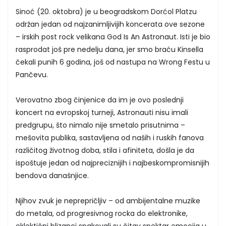
Sinoć (20. oktobra) je u beogradskom Dorćol Platzu
održan jedan od najzanimljivijih koncerata ove sezone
– irskih post rock velikana God Is An Astronaut. Isti je bio
rasprodat još pre nedelju dana, jer smo braću Kinsella
čekali punih 6 godina, još od nastupa na Wrong Festu u
Pančevu.
Verovatno zbog činjenice da im je ovo poslednji
koncert na evropskoj turneji, Astronauti nisu imali
predgrupu, što nimalo nije smetalo prisutnima –
mešovita publika, sastavljena od naših i ruskih fanova
različitog životnog doba, stila i afiniteta, došla je da
ispoštuje jedan od najpreciznijih i najbeskompromisnijih
bendova današnjice.
Njihov zvuk je neprepričljiv – od ambijentalne muzike
do metala, od progresivnog rocka do elektronike,
eklektični blizanci spakovali su čitav spektar emocija u