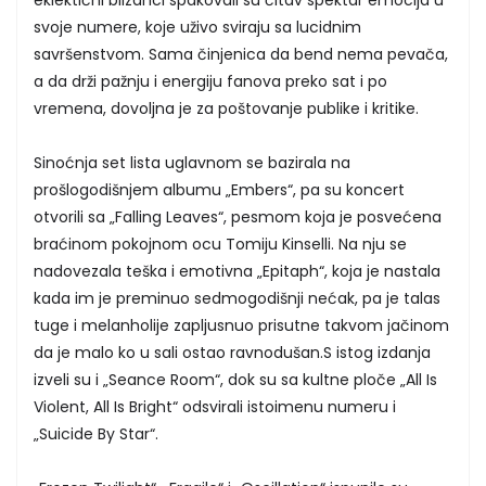
svoje numere, koje uživo sviraju sa lucidnim
savršenstvom. Sama činjenica da bend nema pevača,
a da drži pažnju i energiju fanova preko sat i po
vremena, dovoljna je za poštovanje publike i kritike.
Sinoćnja set lista uglavnom se bazirala na
prošlogodišnjem albumu „Embers“, pa su koncert
otvorili sa „Falling Leaves“, pesmom koja je posvećena
braćinom pokojnom ocu Tomiju Kinselli. Na nju se
nadovezala teška i emotivna „Epitaph“, koja je nastala
kada im je preminuo sedmogodišnji nećak, pa je talas
tuge i melanholije zapljusnuo prisutne takvom jačinom
da je malo ko u sali ostao ravnodušan.S istog izdanja
izveli su i „Seance Room“, dok su sa kultne ploče „All Is
Violent, All Is Bright“ odsvirali istoimenu numeru i
„Suicide By Star“.