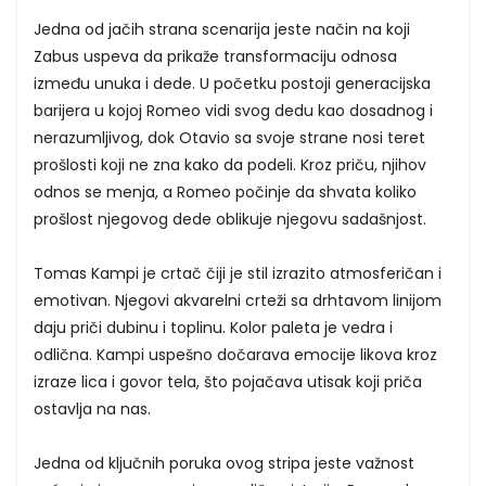
Jedna od jačih strana scenarija jeste način na koji
Zabus uspeva da prikaže transformaciju odnosa
između unuka i dede. U početku postoji generacijska
barijera u kojoj Romeo vidi svog dedu kao dosadnog i
nerazumljivog, dok Otavio sa svoje strane nosi teret
prošlosti koji ne zna kako da podeli. Kroz priču, njihov
odnos se menja, a Romeo počinje da shvata koliko
prošlost njegovog dede oblikuje njegovu sadašnjost.
Tomas Kampi je crtač čiji je stil izrazito atmosferičan i
emotivan. Njegovi akvarelni crteži sa drhtavom linijom
daju priči dubinu i toplinu. Kolor paleta je vedra i
odlična. Kampi uspešno dočarava emocije likova kroz
izraze lica i govor tela, što pojačava utisak koji priča
ostavlja na nas.
Jedna od ključnih poruka ovog stripa jeste važnost