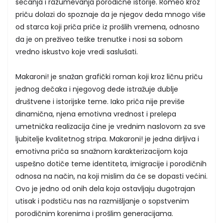
sećanja i razumevanja porodične istorije. Romeo kroz
priču dolazi do spoznaje da je njegov deda mnogo više
od starca koji priča priče iz prošlih vremena, odnosno
da je on preživeo teške trenutke i nosi sa sobom
vredno iskustvo koje vredi saslušati.
Makaroni! je snažan grafički roman koji kroz ličnu priču
jednog dečaka i njegovog dede istražuje dublje
društvene i istorijske teme. Iako priča nije previše
dinamična, njena emotivna vrednost i prelepa
umetnička realizacija čine je vrednim naslovom za sve
ljubitelje kvalitetnog stripa. Makaroni! je jedna dirljiva i
emotivna priča sa snažnom karakterizacijom koja
uspešno dotiče teme identiteta, imigracije i porodičnih
odnosa na način, na koji mislim da će se dopasti većini.
Ovo je jedno od onih dela koja ostavljaju dugotrajan
utisak i podstiču nas na razmišljanje o sopstvenim
porodičnim korenima i prošlim generacijama.