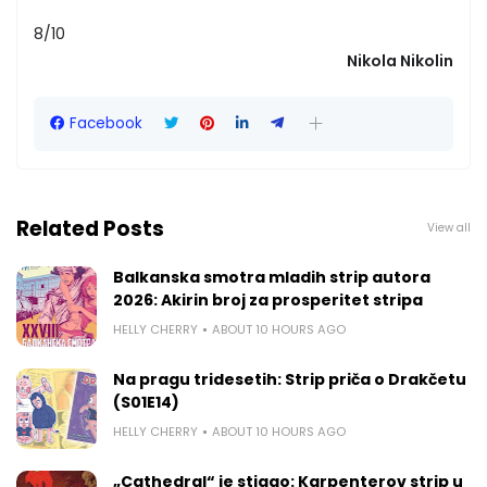
8/10
Nikola Nikolin
Facebook
Related Posts
View all
Balkanska smotra mladih strip autora
2026: Akirin broj za prosperitet stripa
HELLY CHERRY
ABOUT 10 HOURS AGO
Na pragu tridesetih: Strip priča o Drakčetu
(S01E14)
HELLY CHERRY
ABOUT 10 HOURS AGO
„Cathedral“ je stigao: Karpenterov strip u