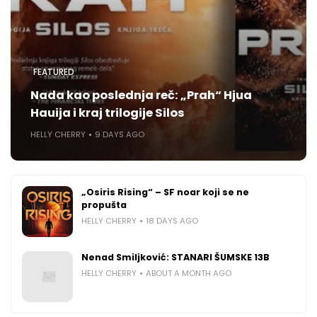
FEATURED
Nada kao poslednja reč: „Prah“ Hjua
Hauija i kraj trilogije Silos
HELLY CHERRY
9 DAYS AGO
„Osiris Rising“ – SF noar koji se ne
propušta
HELLY CHERRY
18 DAYS AGO
Nenad Smiljković: STANARI ŠUMSKE 13B
HELLY CHERRY
ABOUT A MONTH AGO