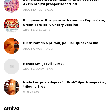
Akirin broj za prosperitet stripa
ABOUT 10 HOURS AGO
Knjigovanje: Razgovor sa Nenadom Popovićem,
urednikom Helly Cherry vebzina
ABOUT A YEAR AGO
Dina: Roman o prirodi, politici i ljudskom umu
ABOUT A MONTH AGO
Nenad Smiljković: CIMER
ABOUT A MONTH AGO
Nada kao poslednja reč: „Prah“ Hjua Hauija i kraj
trilogije Silos
9 DAYS AGO
Arhiva