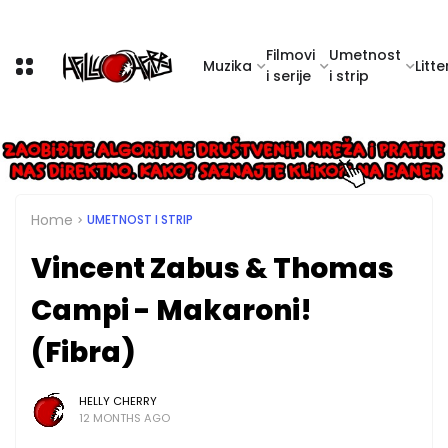
Filmovi
Umetnost
Muzika
Litte
i serije
i strip
Home
UMETNOST I STRIP
Vincent Zabus & Thomas
Campi - Makaroni!
(Fibra)
HELLY CHERRY
12 MONTHS AGO