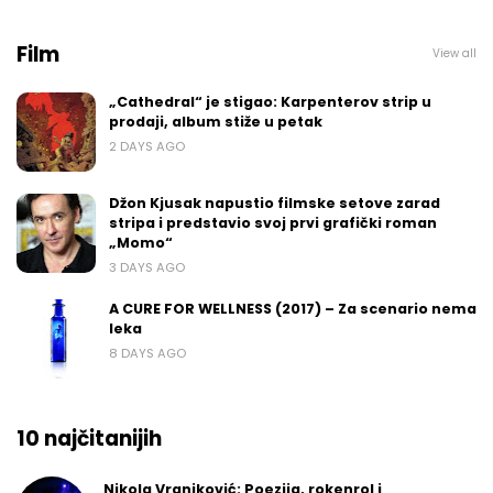
Film
View all
„Cathedral“ je stigao: Karpenterov strip u
prodaji, album stiže u petak
2 DAYS AGO
Džon Kjusak napustio filmske setove zarad
stripa i predstavio svoj prvi grafički roman
„Momo“
3 DAYS AGO
A CURE FOR WELLNESS (2017) – Za scenario nema
leka
8 DAYS AGO
10 najčitanijih
Nikola Vranjković: Poezija, rokenrol i