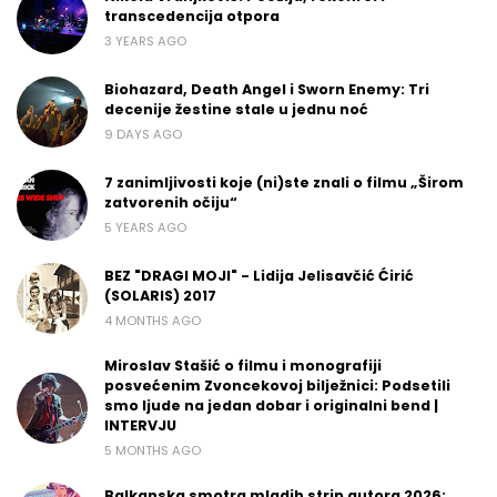
transcedencija otpora
3 YEARS AGO
Biohazard, Death Angel i Sworn Enemy: Tri
decenije žestine stale u jednu noć
9 DAYS AGO
7 zanimljivosti koje (ni)ste znali o filmu „Širom
zatvorenih očiju“
5 YEARS AGO
BEZ "DRAGI MOJI" - Lidija Jelisavčić Ćirić
(SOLARIS) 2017
4 MONTHS AGO
Miroslav Stašić o filmu i monografiji
posvećenim Zvoncekovoj bilježnici: Podsetili
smo ljude na jedan dobar i originalni bend |
INTERVJU
5 MONTHS AGO
Balkanska smotra mladih strip autora 2026: