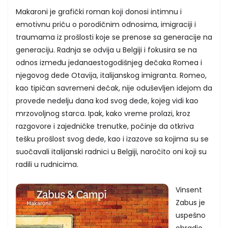
Makaroni je grafički roman koji donosi intimnu i
emotivnu priču o porodičnim odnosima, imigraciji i
traumama iz prošlosti koje se prenose sa generacije na
generaciju. Radnja se odvija u Belgiji i fokusira se na
odnos između jedanaestogodišnjeg dečaka Romea i
njegovog dede Otavija, italijanskog imigranta. Romeo,
kao tipičan savremeni dečak, nije oduševljen idejom da
provede nedelju dana kod svog dede, kojeg vidi kao
mrzovoljnog starca. Ipak, kako vreme prolazi, kroz
razgovore i zajedničke trenutke, počinje da otkriva
tešku prošlost svog dede, kao i izazove sa kojima su se
suočavali italijanski radnici u Belgiji, naročito oni koji su
radili u rudnicima.
Vinsent
Zabus je
uspešno
obradio