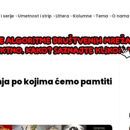
i serije
Umetnost i strip
Littera
Kolumne
Tema
O nama
nja po kojima ćemo pamtiti