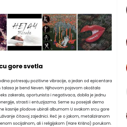
cu gore svetla
dina potresaju pozitivne vibracije, a jedan od epicentara
ih talasa je bend Neven. Njihovom pojavom okoštala
ks zakerala, oportunista i negativaca, dobila je jednu
nergije, strasti i entuzijazma. Seme su posejali demo
ine kasnije plodove ubirali albumom U svakom srcu gore
živanje čitavoj zajednici. Reč je o jakom, metaliziranom
nom socijalnom, ali i religijskom (Hare Krišna) porukom.