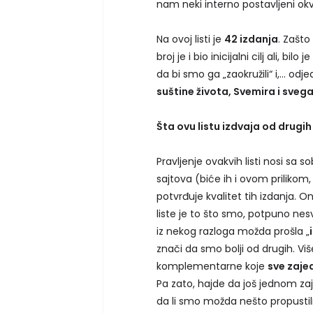
nam neki interno postavljeni okvi
Na ovoj listi je
42 izdanja
. Zašto
broj je i bio inicijalni cilj ali, b
da bi smo ga „zaokružili“ i,... o
suštine života, Svemira i sveg
Šta ovu listu izdvaja od drugih i
Pravljenje ovakvih listi nosi sa s
sajtova (biće ih i ovom prilikom
potvrđuje kvalitet tih izdanja.
liste je to što smo, potpuno ne
iz nekog razloga možda prošla „
znači da smo bolji od drugih. Vi
komplementarne koje
sve zajed
Pa zato, hajde da još jednom za
da li smo možda nešto propustili.