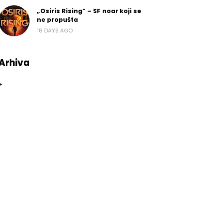
„Osiris Rising“ – SF noar koji se
ne propušta
18 DAYS AGO
Arhiva