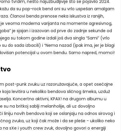
rno tvrdim, nešto najuzbudljivije što se pojavilo 2024.
 kažu da su pop-rock bend oni su vrlo uspešan amalgam
raza. Članovi benda prenose neka iskustva iz ranijih,
 je veoma moderna varijanta na momente agresivnog,
egoba” je sjajan i izazovan od prve do zadnje sekunde od
 njega su tokom godine izdali još dva singla “Sami” (vrlo
su do sada izbacili) i “Nema nazad (ipak ima, jer je blagi
udovišan potencijal u ovom bendu. Samo napred, momci!
štvo
m post-punk zvuku uz razoružavajuće, a opet osećajne
 koja levitira u nekoliko bendova sličnog šmeka, uzduž
naselja. Koncertno aktivni, KPAX! na drugom albumu u
e su na britkoj sablji melanholije, ali uz dovoljno
liniju novih bendova koji se oslanjaju na odnos sirovog i
nog zvuka, uz koji čak može i da se pleše - ukoliko neko
ja na sXe i youth crew zvuk, dovoljno govori o energiji