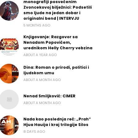
monografiji posvećenim
Zvoncekovoj bilježnici: Podsetili
smo ljude na jedan dobar i
originalni bend | INTERVJU
5 MONTHS AGO
Knjigovanje: Razgovor sa
Nenadom Popovićem,
urednikom Helly Cherry vebzina
ABOUT A YEAR AGO
Dina: Roman o prirodi, politici i
ljudskom umu
ABOUT A MONTH AGO
Nenad Smiljković: CIMER
ABOUT A MONTH AGO
Nada kao poslednja reč: „Prah“
Hjua Hauija i kraj trilogije Silos
8 DAYS AGO