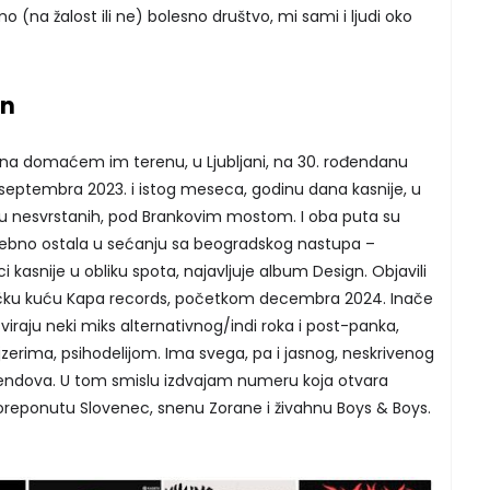
mo (na žalost ili ne) bolesno društvo, mi sami i ljudi oko
gn
 na domaćem im terenu, u Ljubljani, na 30. rođendanu
septembra 2023. i istog meseca, godinu dana kasnije, u
u nesvrstanih, pod Brankovim mostom. I oba puta su
sebno ostala u sećanju sa beogradskog nastupa –
 kasnije u obliku spota, najavljuje album Design. Objavili
vačku kuću Kapa records, početkom decembra 2024. Inače
sviraju neki miks alternativnog/indi roka i post-panka,
jzerima, psihodelijom. Ima svega, pa i jasnog, neskrivenog
 bendova. U tom smislu izdvajam numeru koja otvara
oreponutu Slovenec, snenu Zorane i živahnu Boys & Boys.