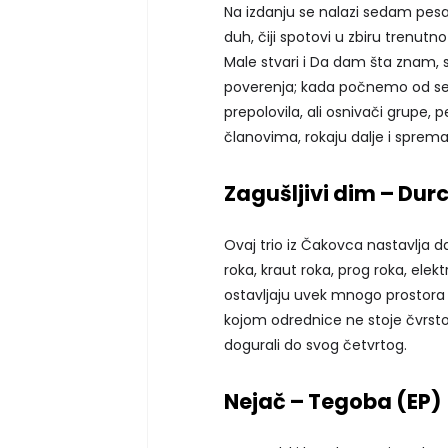
Na izdanju se nalazi sedam pesa
duh, čiji spotovi u zbiru trenutn
Male stvari i Da dam šta znam,
poverenja; kada počnemo od seb
prepolovila, ali osnivači grupe, 
članovima, rokaju dalje i spremaj
Zagušljivi dim – Du
Ovaj trio iz Čakovca nastavlja da
roka, kraut roka, prog roka, elek
ostavljaju uvek mnogo prostora
kojom odrednice ne stoje čvrsto
dogurali do svog četvrtog.
Nejač – Tegoba (EP)