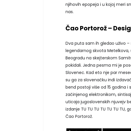
njihovih epopeja i u kojoj meri s
nas.
Čao Portorož – Desi
Dva puta sam ih gledao uživo –
legendarnog skvota Metelkova, 
Beogradu na skejterskom Samit
pokidali. Jedna pesma mi je po
Slovenec. Kad eto nje par meseci
su ga za slovenačku indi izda
bend postoji više od 15 godina i 
začinjenog elektronikom, sintisa
uticaja jugoslovenskih njuvejv
izdanje TU TU TU TU TU TU TU, g
Čao Portorož.