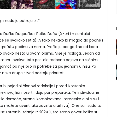
li mada je potrajalo...“
 Duška Dugouška i Patka Dače (X-eri i milenijalci
će se svakako setiti). A tako nekako bi mogao da počne i
kografsku godinu za nama. Prošlo je par godina od kada
o ovako nešto u ovom obimu. Više je razloga. Jedan od
emenu ovakve liste postale redovna pojava na sličnim
amo) pa nije bilo ni potrebe za još jednom u nizu. Po
neke druge stvari postaju prioritet.
jer bi pojedini članovi redakcije i pored izostanka
 neki svoj lični osvrt i daju par preporuka. Te individualne
u bile domaće, strane, kombinovane, tematske a bile su
i
ko možete uveriti ako zavirite u arhivu). One su i sada tu
listu stranih izdanja iz 2024.), što samo govori koliko su