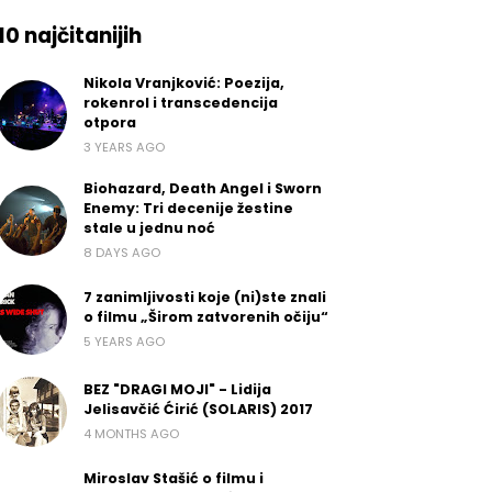
10 najčitanijih
Nikola Vranjković: Poezija,
rokenrol i transcedencija
otpora
3 YEARS AGO
Biohazard, Death Angel i Sworn
Enemy: Tri decenije žestine
stale u jednu noć
8 DAYS AGO
7 zanimljivosti koje (ni)ste znali
o filmu „Širom zatvorenih očiju“
5 YEARS AGO
BEZ "DRAGI MOJI" - Lidija
Jelisavčić Ćirić (SOLARIS) 2017
4 MONTHS AGO
Miroslav Stašić o filmu i