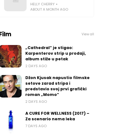
HELLY CHERRY
ABOUT A MONTH AGO
Film
View all
„Cathedral“ je stigao:
Karpenterov strip u prodaji,
album stiže u petak
2 DAYS AGO
Džon Kjusak napustio filmske
setove zarad stripa i
predstavio svoj prvi grafički
roman „Momo“
2 DAYS AGO
A CURE FOR WELLNESS (2017) –
Za scenario nema leka
7 DAYS AGO