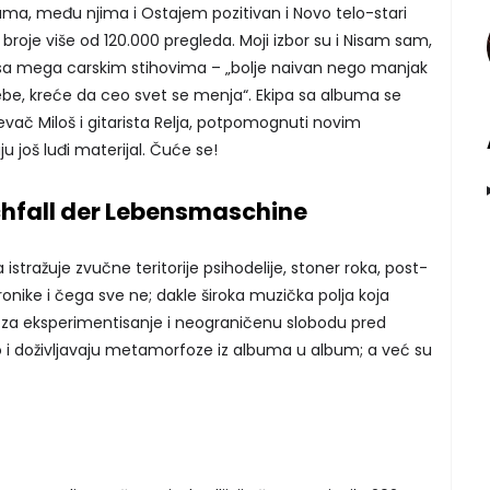
ma, među njima i Ostajem pozitivan i Novo telo-stari
o broje više od 120.000 pregleda. Moji izbor su i Nisam sam,
 sa mega carskim stihovima – „bolje naivan nego manjak
e, kreće da ceo svet se menja“. Ekipa sa albuma se
pevač Miloš i gitarista Relja, potpomognuti novim
u još luđi materijal. Čuće se!
rchfall der Lebensmaschine
 istražuje zvučne teritorije psihodelije, stoner roka, post-
tronike i čega sve ne; dakle široka muzička polja koja
 za eksperimentisanje i neograničenu slobodu pred
 i doživljavaju metamorfoze iz albuma u album; a već su