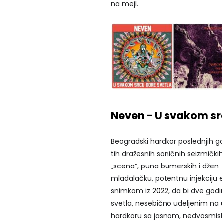
na mejl.
Neven - U svakom sr
Beogradski hardkor poslednjih go
tih dražesnih soničnih seizmičk
„scena“, puna bumerskih i džen-e
mladalačku, potentnu injekciju e
snimkom iz
2022
, da bi dve god
svetla, nesebično udeljenim na u
hardkoru sa jasnom, nedvosmisle