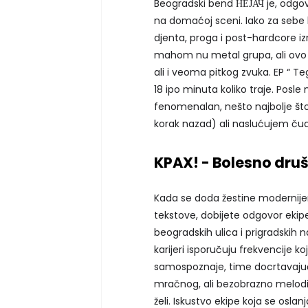
Beogradski bend НЕЈАЧ je, odgovo
na domaćoj sceni. Iako za sebe
djenta, proga i post-hardcore iz
mahom nu metal grupa, ali ovo
ali i veoma pitkog zvuka. EP “ T
18 ipo minuta koliko traje. Posle
fenomenalan, nešto najbolje što 
korak nazad) ali naslućujem č
KPAX! - Bolesno dru
Kada se doda žestine modernije
tekstove, dobijete odgovor ekipe
beogradskih ulica i prigradskih 
karijeri isporučuju frekvencije koj
samospoznaje, time docrtavajući 
mračnog, ali bezobrazno melodič
želi. Iskustvo ekipe koja se oslan