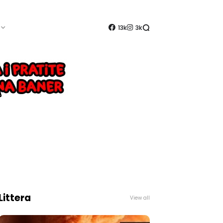
13k
3k
Littera
View all