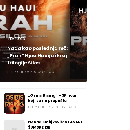
FEATURED
Nada kao poslednja reč:
„Prah“ Hjua Hauija i kraj
trilogije Silos
HELLY CHERRY
8 DAYS AGO
„Osiris Rising“ – SF noar
koji se ne propušta
HELLY CHERRY
18 DAYS AGO
Nenad Smiljković: STANARI
ŠUMSKE 13B