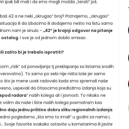
ri ipak bili mali i da smo mogli možda „terati“ još.
 baš 42 a ne neki „okrugao“ broj? Priznajemo, „okrugao“
ilo je situacija ili da izbacimo ili dodajemo nešto na listu samo
djednom nam je sinulo -
„42“ je krajnji odgovor na pitanje
a ostalog
. I sve je od jednom dobilo smisao.
li zašto bi je trebalo ispratiti?
obom „rizik“ od ponavljanja tj preklapanja sa listama srodih
, verovatno). To samo po sebi nije ništa loše jer samo
 Ono što je mene uvek radovalo kada smo spremali naše
svesno, uspevali da čitaocima predložimo izdanja koja su
ispod radara
“ naših kolega ali i javnosti. To nikako ne
še volim da naše i liste naših kolega posmatram kao
no daju jednu prilično dobru sliku regionalnih izdanja
.
jedno pogledamo „šta smo to imali“ u godini za nama i,
.. Svoje favorite svakako ostavite u kometarima ili javite