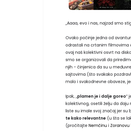
„Aaaa, evo i nas, najzad smo stig
Ovako počinje jedna od avantura
odrastali na crtanim filmovima 
ovaj naš kolektivni osvrt na dis
smo se organizovali da priredim
njih - činjenica da su u međuvr
sajtovima (što svakako pozdravlj
malo i svakodnevne obaveze, jer 
Ipak, „
plamen je i dalje goreo
“ 
kolektivnog, osetili želju da daju
liste su imale svoj značaj jer s
te kako relevantne
(u šta se la
(pročitajte
Nemčinu
i
Zoranovu