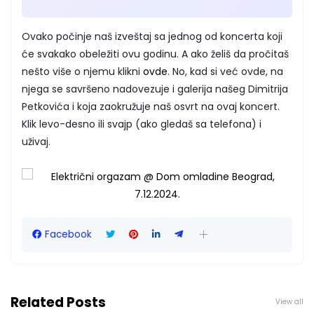
Ovako počinje naš izveštaj sa jednog od koncerta koji
će svakako obeležiti ovu godinu. A ako želiš da pročitaš
nešto više o njemu klikni
ovde
. No, kad si već ovde, na
njega se savršeno nadovezuje i galerija našeg Dimitrija
Petkovića i koja zaokružuje naš osvrt na ovaj koncert.
Klik levo-desno ili svajp (ako gledaš sa telefona) i
uživaj.
Facebook
Related Posts
View all