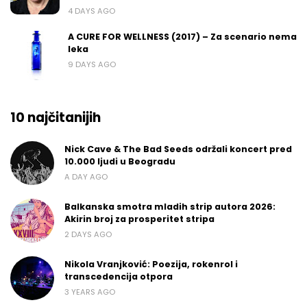
4 DAYS AGO
A CURE FOR WELLNESS (2017) – Za scenario nema
leka
9 DAYS AGO
10 najčitanijih
Nick Cave & The Bad Seeds održali koncert pred
10.000 ljudi u Beogradu
A DAY AGO
Balkanska smotra mladih strip autora 2026:
Akirin broj za prosperitet stripa
2 DAYS AGO
Nikola Vranjković: Poezija, rokenrol i
transcedencija otpora
3 YEARS AGO