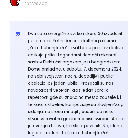
2 YEARS AGO
Dva sata energične svirke i skoro 30 izvedenih
pesama za četiri decenije kultnog albuma
„Kako bubanj kaže” i kvalitetnu proslavu kakva
dolikuje prilici! Legendarni domaći rokenrol
sastav Električni orgazam je u beogradskom
Domu omladine, u subotu, 7. decembra 2024,
na sebi svojstven način, dopadljiv i publici,
obeležio još jedan jubilej. Prošetali su nas
novotalasni veterani kroz jedan šarolik
repertoar gde su značajno mesto zauzele i, i
te kako aktuelne, kompozicije sa slavljeničkog
izdanja, na sreću mnogih, budući da neke
stvari verovatno godinama nisu svirane. A bilo
je evergrin hitova, horski otpevanih. No, idemo
lagano i redom, baš kako bubanj kaže!