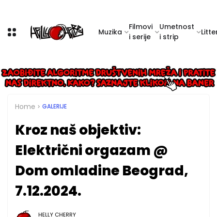
Filmovi
Umetnost
Muzika
Litte
i serije
i strip
Home
GALERIJE
Kroz naš objektiv:
Električni orgazam @
Dom omladine Beograd,
7.12.2024.
HELLY CHERRY