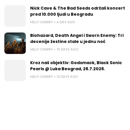
Nick Cave & The Bad Seeds održali koncert
pred 10.000 ljudi u Beogradu
HELLY CHERRY
A DAY AGO
Biohazard, Death Angel i Sworn Enemy: Tri
decenije žestine stale u jednu noć
HELLY CHERRY
10 DAYS AGO
Kroz naš objektiv: Godsmack, Black Sonic
Pearls @ Luka Beograd, 26.7.2026.
HELLY CHERRY
13 DAYS AGO