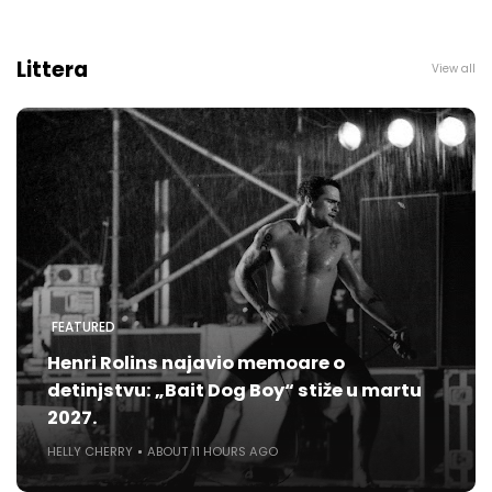
Littera
View all
FEATURED
Henri Rolins najavio memoare o
detinjstvu: „Bait Dog Boy“ stiže u martu
2027.
HELLY CHERRY
ABOUT 11 HOURS AGO