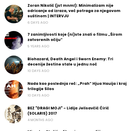
Zoran Nikolić (jst mnml): Minimalizam nije
odricanje od izraza, već potraga za njegovom
suštinom | INTERVJU
6 DAYS AGO
7 zanimljivosti koje (ni)ste znali o filmu „Širom
zatvorenih očiju“
5 YEARS AGO
Biohazard, Death Angel i Sworn Enemy: Tri
decenije žestine stale u jednu noć
10 DAYS AGO
Nada kao poslednja reč: „Prah“ Hjua Hauija i kraj
trilogije Silos
10 DAYS AGO
BEZ "DRAGI MOJI" - Lidija Jelisavčić Ćirić
(SOLARIS) 2017
4 MONTHS AGO