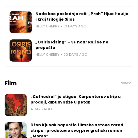
Nada kao poslednja reč: „Prah“ Hjua Hauija
i kraj trilogije Silos
HELLY CHERRY
10 DAYS AGO
„Osiris Rising“ – SF noar koji se ne
propušta
HELLY CHERRY
20 DAYS AGO
Film
View all
„Cathedral“ je stigao: Karpenterov strip u
prodaji, album stiže u petak
4 DAYS AGO
Džon Kjusak napustio filmske setove zarad
stripa i predstavio svoj prvi grafički roman
„Momo“