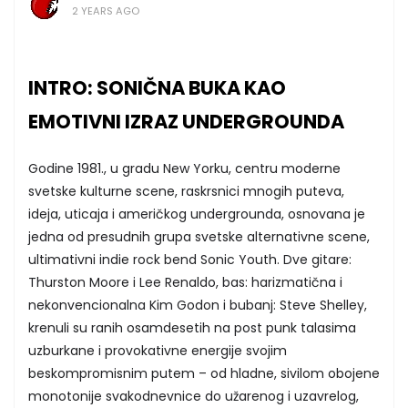
2 YEARS AGO
INTRO: SONIČNA BUKA KAO
EMOTIVNI IZRAZ UNDERGROUNDA
Godine 1981., u gradu New Yorku, centru moderne
svetske kulturne scene, raskrsnici mnogih puteva,
ideja, uticaja i američkog undergrounda, osnovana je
jedna od presudnih grupa svetske alternativne scene,
ultimativni indie rock bend Sonic Youth. Dve gitare:
Thurston Moore i Lee Renaldo, bas: harizmatična i
nekonvencionalna Kim Godon i bubanj: Steve Shelley,
krenuli su ranih osamdesetih na post punk talasima
uzburkane i provokativne energije svojim
beskompromisnim putem – od hladne, sivilom obojene
monotonije svakodnevnice do užarenog i uzavrelog,