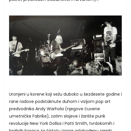
Uronjeni u korene koji sežu duboko u šezdesete godine i
rane radove podstaknute duhom i vizijom pop art
predvodnika Andy Warhola (njegove čuvene
umetničke Fabrike), zatim slojeve i žarište punk
revolucije New York Dollsa i Patti Smith, tvrdokornih i
hrabrih boraca za čistotu izraza oslobođenu zamki