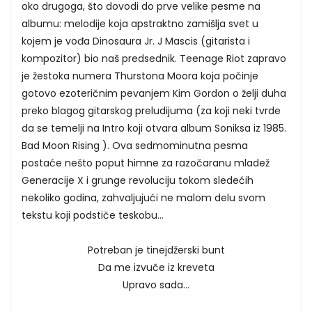
oko drugoga, što dovodi do prve velike pesme na
albumu: melodije koja apstraktno zamišlja svet u
kojem je vođa Dinosaura Jr. J Mascis (gitarista i
kompozitor) bio naš predsednik. Teenage Riot zapravo
je žestoka numera Thurstona Moora koja počinje
gotovo ezoteričnim pevanjem Kim Gordon o želji duha
preko blagog gitarskog preludijuma (za koji neki tvrde
da se temelji na Intro koji otvara album Soniksa iz 1985.
Bad Moon Rising ). Ova sedmominutna pesma
postaće nešto poput himne za razočaranu mladež
Generacije X i grunge revoluciju tokom sledećih
nekoliko godina, zahvaljujući ne malom delu svom
tekstu koji podstiče teskobu...
Potreban je tinejdžerski bunt
Da me izvuče iz kreveta
Upravo sada...