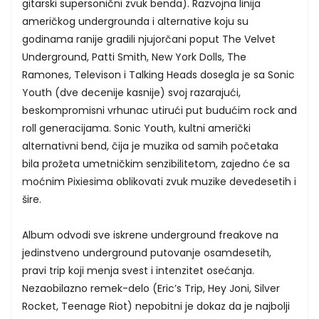
gitarski supersonični zvuk benda). Razvojna linija
američkog undergrounda i alternative koju su
godinama ranije gradili njujorčani poput The Velvet
Underground, Patti Smith, New York Dolls, The
Ramones, Televison i Talking Heads dosegla je sa Sonic
Youth (dve decenije kasnije) svoj razarajući,
beskompromisni vrhunac utirući put budućim rock and
roll generacijama. Sonic Youth, kultni američki
alternativni bend, čija je muzika od samih početaka
bila prožeta umetničkim senzibilitetom, zajedno će sa
moćnim Pixiesima oblikovati zvuk muzike devedesetih i
šire.
Album odvodi sve iskrene underground freakove na
jedinstveno underground putovanje osamdesetih,
pravi trip koji menja svest i intenzitet osećanja.
Nezaobilazno remek-delo (Eric’s Trip, Hey Joni, Silver
Rocket, Teenage Riot) nepobitni je dokaz da je najbolji