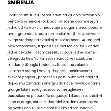
SMIRENJA
Sonic Youth su bili i ostali jedan od ključnih nezavisnih
bendova američke rock and roll scene osamdesetih,
jedna od karika koja nedostaje u dugom lancu pobune,
undergrounda i otpora komercijalizaciji i zaglupljivanju
svega vrednog na svetskoj muzičkoj sceni. Autentični i
beskompromisni, izgradili su supersonični zvuk čitave
jedne dekade – osamdesetih, i čitave jedne scene –
velegrada New Yorka, zvuk neurotične i užurbane
moderne džungle i jedne civilizacije na zalasku.
Sintezom starog i novog, drugačije naštimovani u
svakom pogledu, pomerili su post-punk svet napred,
dajući mu zamajac i energiju do nove, revolucionarne
grunge luke i novog izazova sa nesagledivim
posledicama po buduće događaje. Nikada nisu izdali ni
sebe ni druge, ostajući dosledni vlastitim uverenjima
po svaku cenu. Tradicionalističkim stilom sviranja