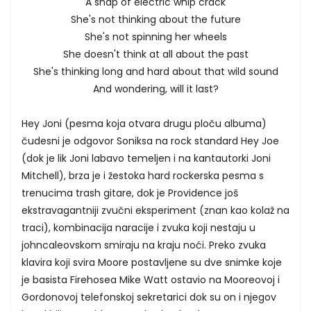
A snap of electric whip crack
She's not thinking about the future
She's not spinning her wheels
She doesn't think at all about the past
She's thinking long and hard about that wild sound
And wondering, will it last?
Hey Joni (pesma koja otvara drugu ploču albuma)
čudesni je odgovor Soniksa na rock standard Hey Joe
(dok je lik Joni labavo temeljen i na kantautorki Joni
Mitchell), brza je i žestoka hard rockerska pesma s
trenucima trash gitare, dok je Providence još
ekstravagantniji zvučni eksperiment (znan kao kolaž na
traci), kombinacija naracije i zvuka koji nestaju u
johncaleovskom smiraju na kraju noći. Preko zvuka
klavira koji svira Moore postavljene su dve snimke koje
je basista Firehosea Mike Watt ostavio na Mooreovoj i
Gordonovoj telefonskoj sekretarici dok su on i njegov