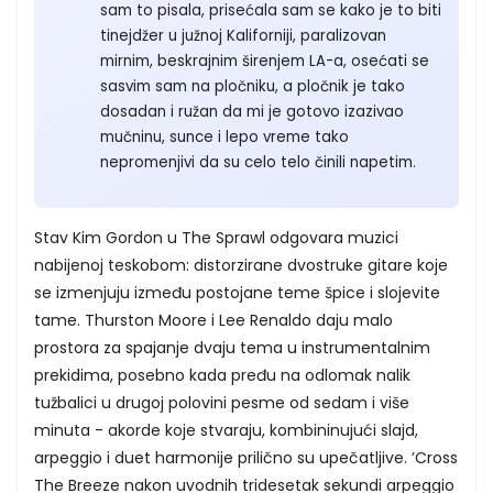
sam to pisala, prisećala sam se kako je to biti
tinejdžer u južnoj Kaliforniji, paralizovan
mirnim, beskrajnim širenjem LA-a, osećati se
sasvim sam na pločniku, a pločnik je tako
dosadan i ružan da mi je gotovo izazivao
mučninu, sunce i lepo vreme tako
nepromenjivi da su celo telo činili napetim.
Stav Kim Gordon u The Sprawl odgovara muzici
nabijenoj teskobom: distorzirane dvostruke gitare koje
se izmenjuju između postojane teme špice i slojevite
tame. Thurston Moore i Lee Renaldo daju malo
prostora za spajanje dvaju tema u instrumentalnim
prekidima, posebno kada pređu na odlomak nalik
tužbalici u drugoj polovini pesme od sedam i više
minuta - akorde koje stvaraju, kombininujući slajd,
arpeggio i duet harmonije prilično su upečatljive. ’Cross
The Breeze nakon uvodnih tridesetak sekundi arpeggio