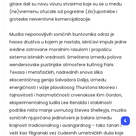
gitare dali su novu vizuru stvarima koje su se u među
(ne)vremenu ofucale od pogrešne (zlo)upotrebe i
groteske neiventivne komercijalizacije.
Muzika neponovljivih soničnih buntovnika odraz je
haosa društva u kojem je nastala, iskričavi impuls jedne
sredine zatrovane moralnim rasulom i propašću
sistema istinskih vrednosti. Smeštena između polova
wendersovske pustinjske atmosfere kultnog Paris
Texasa i metafizičkih, nadrealnih snova slika
ekscentričnog genija Salvadora Dalija, između
energičnosti i vizije plavokosog Thurstona Moorea i
tajnovitosti i harizmatičnosti crvenokose Kim Gordon,
eksperimentalnog ludila Lee Renalda i stabilnosti
podrške ništa manje uvrnutog Stevea Shelleyja, muzika
soničnih njujorčana jedinstveni je balans između
krajnosti tradicionalnog i avangardnog – tako tanan i
vešt kao filigranski vez čudesnih umetničkih duša koje