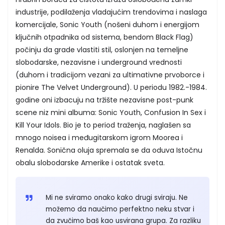
industrije, podilaženja vladajućim trendovima i naslaga
komercijale, Sonic Youth (nošeni duhom i energijom
ključnih otpadnika od sistema, bendom Black Flag)
počinju da grade vlastiti stil, oslonjen na temeljne
slobodarske, nezavisne i underground vrednosti
(duhom i tradicijom vezani za ultimativne prvoborce i
pionire The Velvet Underground). U periodu 1982.-1984.
godine oni izbacuju na tržište nezavisne post-punk
scene niz mini albuma: Sonic Youth, Confusion In Sex i
Kill Your Idols. Bio je to period traženja, naglašen sa
mnogo noisea i međugitarskom igrom Moorea i
Renalda. Sonična oluja spremala se da oduva Istočnu
obalu slobodarske Amerike i ostatak sveta.
Mi ne sviramo onako kako drugi sviraju. Ne
možemo da naučimo perfektno neku stvar i
da zvučimo baš kao usvirana grupa. Za razliku