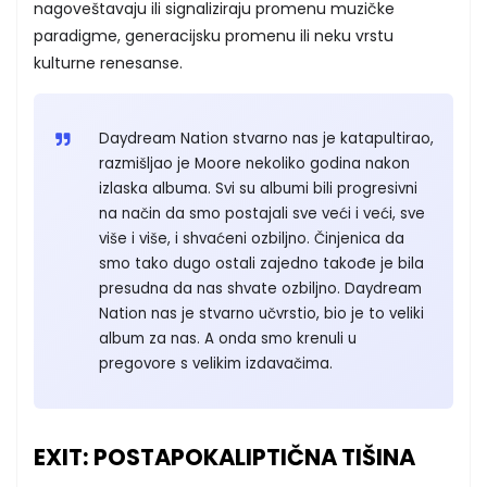
nagoveštavaju ili signaliziraju promenu muzičke
paradigme, generacijsku promenu ili neku vrstu
kulturne renesanse.
Daydream Nation stvarno nas je katapultirao,
razmišljao je Moore nekoliko godina nakon
izlaska albuma. Svi su albumi bili progresivni
na način da smo postajali sve veći i veći, sve
više i više, i shvaćeni ozbiljno. Činjenica da
smo tako dugo ostali zajedno takođe je bila
presudna da nas shvate ozbiljno. Daydream
Nation nas je stvarno učvrstio, bio je to veliki
album za nas. A onda smo krenuli u
pregovore s velikim izdavačima.
EXIT: POSTAPOKALIPTIČNA TIŠINA