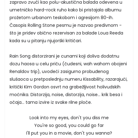
zapravo zvuči kao polu-akustična balada odevena u
umetničko hard-rock ruho kako bi pristajala albumu
prožetom urbanom teskobom i agresijom 80-ih.
Časopis Rolling Stone pesmu je nazvao predivnom -
što je pridev obično rezervisan za balade Loua Reeda
kada su u pitanju njujorški kritičari.
Rain Song distorzirani je cunami koji doliva dodatnu
dozu haosa u celu priču (čudesni, wah wahom obojeni
Renaldov trip), uvodeći zasigurno probuđenog
slušaoca u pretposlednju numeru Kissability, razarajući,
kritički Kim Gordon osvrt na grabežljivost holivudskih
moćnika. Distorzija, noise, distorzija, noise... krik besa i
očaja... tama izvire iz svake rilne ploče.
Look into my eyes, don't you diss me
You're so good, you could go far
I'll put you in a movie, don't you wanna?