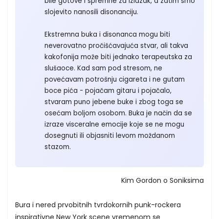
bile gotove i spremne za izlazak, a zatim smo
slojevito nanosili disonanciju.
Ekstremna buka i disonanca mogu biti
neverovatno pročišćavajuća stvar, ali takva
kakofonija može biti jednako terapeutska za
slušaoce. Kad sam pod stresom, ne
povećavam potrošnju cigareta i ne gutam
boce pića - pojačam gitaru i pojačalo,
stvaram puno jebene buke i zbog toga se
osećam boljom osobom. Buka je način da se
izraze visceralne emocije koje se ne mogu
dosegnuti ili objasniti levom moždanom
stazom.
Kim Gordon o Soniksima
Bura i nered prvobitnih tvrdokornih punk-rockera
inspirativne New York scene vremenom se