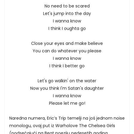
No need to be scared
Let's jump into the day
I wanna know
I think I oughta go
Close your eyes and make believe
You can do whatever you please
I wanna know
I think I better go
Let's go walkin' on the water
Now you think I'm Satan's daughter
I wanna know
Please let me go!
Naredna numera, Eric’s Trip temelji na još jednom noise
monologu, ovaj put iz Warholove The Chelsea Girls
(podsećajući na Beat poeziju pedesetih godina