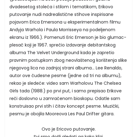
dvadesetog stoleća i stilom i tematikom, Erikovo
putovanje nudi nadrealistične stihove inspirisane
pojavom Erica Emersona u eksperimentalnom filmu
Andyja Warhola i Paula Morrisseya na podeljenom
ekranu iz 1966.). Pomenuti Eric Emerson je bio glumac-
plesač koji je 1967. sprečio izdavanje debitantskog
albuma The Velvet Underground kada je zapretio
pravnim postupkom zbog neovlaštenog korištenja slike
njegovog lica na zadnjoj strani albuma... Lee Renaldo,
autor ove čudesne pesme (jedne od tri na albumu),
rekao je sledeće: video sam Warholovu The Chelsea
Girls tada (1988.) po prvi put, i samo prepisao Erikove
reči doslovno u zamračenom bioskopu. Odatle sam
konstruisao prvi stih i čitav koncept pesme. Muzički,
pesmu je obojila Mooreova Les Paul Drifter gitara.
Ovo je Ericovo putovanje.
Svi smo došli gledati ga kako klizi.