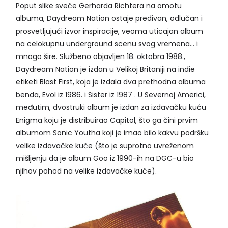
Poput slike sveće Gerharda Richtera na omotu
albuma, Daydream Nation ostaje predivan, odlučan i
prosvetljujući izvor inspiracije, veoma uticajan album
na celokupnu underground scenu svog vremena... i
mnogo šire. Službeno objavljen 18. oktobra 1988.,
Daydream Nation je izdan u Velikoj Britaniji na indie
etiketi Blast First, koja je izdala dva prethodna albuma
benda, Evol iz 1986. i Sister iz 1987 . U Severnoj Americi,
međutim, dvostruki album je izdan za izdavačku kuću
Enigma koju je distribuirao Capitol, što ga čini prvim
albumom Sonic Youtha koji je imao bilo kakvu podršku
velike izdavačke kuće (što je suprotno uvreženom
mišljenju da je album Goo iz 1990-ih na DGC-u bio
njihov pohod na velike izdavačke kuće).