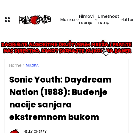
Filmovi
Umetnost
Muzika
Litte
i serije
i strip
Home
MUZIKA
Sonic Youth: Daydream
Nation (1988): Buđenje
nacije sanjara
ekstremnom bukom
HELLY CHERRY