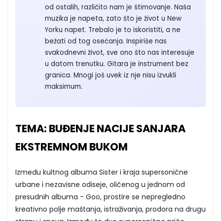
od ostalih, različito nam je štimovanje. Naša
muzika je napeta, zato što je život u New
Yorku napet. Trebalo je to iskoristiti, a ne
bežati od tog osećanja. Inspiriše nas
svakodnevni život, sve ono što nas interesuje
u datom trenutku. Gitara je instrument bez
granica. Mnogi još uvek iz nje nisu izvukli
maksimum.
TEMA: BUĐENJE NACIJE SANJARA
EKSTREMNOM BUKOM
Između kultnog albuma Sister i kraja supersonične
urbane i nezavisne odiseje, oličenog u jednom od
presudnih albuma - Goo, prostire se nepregledno
kreativno polje maštanja, istraživanja, prodora na drugu