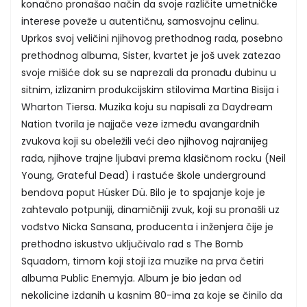
konačno pronašao način da svoje različite umetničke
interese poveže u autentičnu, samosvojnu celinu.
Uprkos svoj veličini njihovog prethodnog rada, posebno
prethodnog albuma, Sister, kvartet je još uvek zatezao
svoje mišiće dok su se naprezali da pronađu dubinu u
sitnim, izlizanim produkcijskim stilovima Martina Bisija i
Wharton Tiersa. Muzika koju su napisali za Daydream
Nation tvorila je najjače veze između avangardnih
zvukova koji su obeležili veći deo njihovog najranijeg
rada, njihove trajne ljubavi prema klasičnom rocku (Neil
Young, Grateful Dead) i rastuće škole underground
bendova poput Hüsker Dü. Bilo je to spajanje koje je
zahtevalo potpuniji, dinamičniji zvuk, koji su pronašli uz
vođstvo Nicka Sansana, producenta i inženjera čije je
prethodno iskustvo uključivalo rad s The Bomb
Squadom, timom koji stoji iza muzike na prva četiri
albuma Public Enemyja. Album je bio jedan od
nekolicine izdanih u kasnim 80-ima za koje se činilo da