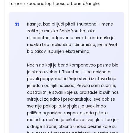
tamom zaodenutog haosa urbane džungle.
Kasnije, kad bi ljudi pitali Thurstona ili mene
zašto je muzika Sonic Youtha tako
disonantna, odgovor je uvek bio isti: naša je
muzika bila realistična i dinamična, jer je život
bio takav, ispunjen ekstremima.
Način na koji je bend komponovao pesme bio
je skoro uvek isti. Thurston ili Lee obično bi
pevali poppy, melodičnije stvari iz rifova koje
je jedan od njih napisao; Pevala sam čudnije,
apstraktnije stvari koje su proizašle iz svih nas
svirajući zajedno i prearanžirajući sve dok se
sve nije poklopilo. Moj glas je uvek imao
prilično ograničen raspon, a kada pišete
melodiju, obično je pišete za svoj glas. Lee je,
s druge strane, obično unosio pesme koje su