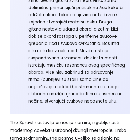
stiha. Jedna gitara svira nepravilno, samo
delimično primenjujući pritisak na žicu kako bi
održala akord tako da njezine note krvare
zajedno stvarajući metalnu buku. Druga
gitara nastavlja udarati akord, a zatim klizi
dok se akord rastapa u periferne zvukove
grebanja žica i zvukova cvrkutanja. Bas ima
istu notu kroz celi most. Muzika ostaje
suspendovana u vremenu dok instrumenti
istražuju muzičku rezonancu ovog specifičnog
akorda. Više nisu zabrinuti za održavanje
ritma (bubnjevi su stali i samo čine da
naglašavaju nesklad), instrumenti se mogu
slobodno muzički granatirati na neusmerene
načine, stvarajući zvukove nepoznate uhu.
The Sprawl nastavlja emociju nemira, izgubljenosti
modernog čoveka u urbanoj džungli metropole. Lirska
tema sedmominutne pesme uveliko se oslanja na