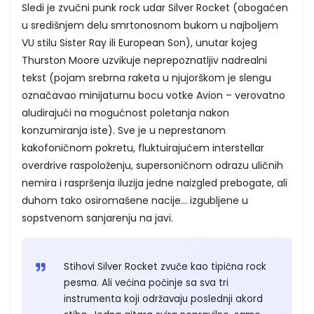
Sledi je zvučni punk rock udar Silver Rocket (obogaćen
u središnjem delu smrtonosnom bukom u najboljem
VU stilu Sister Ray ili European Son), unutar kojeg
Thurston Moore uzvikuje neprepoznatljiv nadrealni
tekst (pojam srebrna raketa u njujorškom je slengu
označavao minijaturnu bocu votke Avion – verovatno
aludirajući na mogućnost poletanja nakon
konzumiranja iste). Sve je u neprestanom
kakofoničnom pokretu, fluktuirajućem interstellar
overdrive raspoloženju, supersoničnom odrazu uličnih
nemira i raspršenja iluzija jedne naizgled prebogate, ali
duhom tako osiromašene nacije... izgubljene u
sopstvenom sanjarenju na javi.
Stihovi Silver Rocket zvuče kao tipična rock
pesma. Ali većina počinje sa sva tri
instrumenta koji održavaju poslednji akord