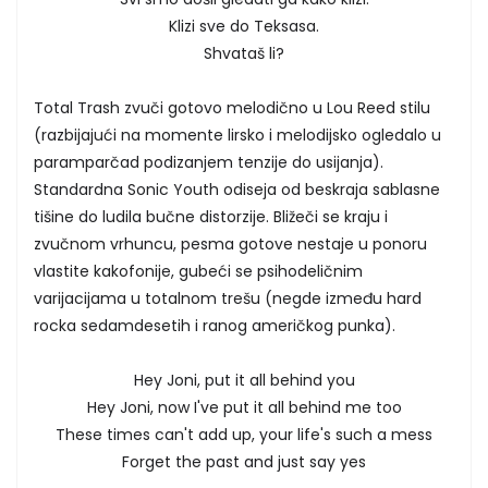
Klizi sve do Teksasa.
Shvataš li?
Total Trash zvuči gotovo melodično u Lou Reed stilu
(razbijajući na momente lirsko i melodijsko ogledalo u
paramparčad podizanjem tenzije do usijanja).
Standardna Sonic Youth odiseja od beskraja sablasne
tišine do ludila bučne distorzije. Bližeči se kraju i
zvučnom vrhuncu, pesma gotove nestaje u ponoru
vlastite kakofonije, gubeći se psihodeličnim
varijacijama u totalnom trešu (negde između hard
rocka sedamdesetih i ranog američkog punka).
Hey Joni, put it all behind you
Hey Joni, now I've put it all behind me too
These times can't add up, your life's such a mess
Forget the past and just say yes