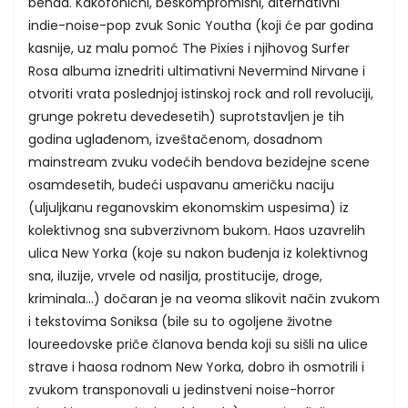
benda. Kakofonični, beskompromisni, alternativni
indie-noise-pop zvuk Sonic Youtha (koji će par godina
kasnije, uz malu pomoć The Pixies i njihovog Surfer
Rosa albuma iznedriti ultimativni Nevermind Nirvane i
otvoriti vrata poslednjoj istinskoj rock and roll revoluciji,
grunge pokretu devedesetih) suprotstavljen je tih
godina uglađenom, izveštačenom, dosadnom
mainstream zvuku vodećih bendova bezidejne scene
osamdesetih, budeći uspavanu američku naciju
(uljuljkanu reganovskim ekonomskim uspesima) iz
kolektivnog sna subverzivnom bukom. Haos uzavrelih
ulica New Yorka (koje su nakon buđenja iz kolektivnog
sna, iluzije, vrvele od nasilja, prostitucije, droge,
kriminala...) dočaran je na veoma slikovit način zvukom
i tekstovima Soniksa (bile su to ogoljene životne
loureedovske priče članova benda koji su sišli na ulice
strave i haosa rodnom New Yorka, dobro ih osmotrili i
zvukom transponovali u jedinstveni noise-horror