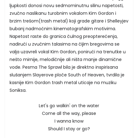
ljupkosti donosi novu sedmominutnu silinu napetosti,
zvučno naslikanu turobnim vokalom Kim Gordon i
brzim trešom(trash metal) koji grade gitare i Shelleyjev
bubanj nadmoćnim kinematografskim motivima.
Napetost raste do granica čulnog preopterećenja,
nadirući u zvučnim talasima na čijim bregovima se
valja uzavreli vokal Kim Gordon, ponirući na trenutke u
nešto mirnije, melodičnije ali ništa manje dinamične
vode. Pesma The Sprawl bila je direktno inspirisana
slušanjem Slayerove ploče South of Heaven, tvrdila je
kasnije Kim Gordon trash metal uticaje na muziku
Soniksa.
Let's go walkin' on the water
Come all the way, please
I wanna know
Should I stay or go?