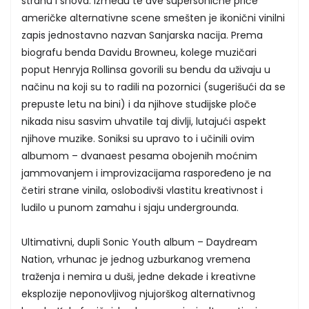
stranu i snova. Između te dve supersonične priče
američke alternativne scene smešten je ikonični vinilni
zapis jednostavno nazvan Sanjarska nacija. Prema
biografu benda Davidu Browneu, kolege muzičari
poput Henryja Rollinsa govorili su bendu da uživaju u
načinu na koji su to radili na pozornici (sugerišući da se
prepuste letu na bini) i da njihove studijske ploče
nikada nisu sasvim uhvatile taj divlji, lutajući aspekt
njihove muzike. Soniksi su upravo to i učinili ovim
albumom – dvanaest pesama obojenih moćnim
jammovanjem i improvizacijama raspoređeno je na
četiri strane vinila, oslobodivši vlastitu kreativnost i
ludilo u punom zamahu i sjaju undergrounda.
Ultimativni, dupli Sonic Youth album – Daydream
Nation, vrhunac je jednog uzburkanog vremena
traženja i nemira u duši, jedne dekade i kreativne
eksplozije neponovljivog njujorškog alternativnog