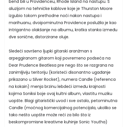
bend bili u Providenceu, Rhode Island na nastupu. S
aluzijom na tehničke kablove koje je Thurston Moore
izgubio tokom prethodne noći nakon nastupa i
marihuanu, dvoipominutna Providence poslužila je kao
intrigantno olakšanje na albumu, kratka stanka između
dve sonične, distorzirane oluje.
Sledeći savršeno ljupki gitarski aranžman s
arpeggiranom gitarom koji povremeno podseća na
Dear Prudence Beatlesa pre nego što se razgrana na
zanimljiviju teritoriju (koristeći disonantno ugađanje
prikazano u Silver Rocket), numera Candle (referenca
na kokain) menja brzinu lebdeći između krajnosti
kojima Soniksi boje ovaj kultni album, vlastitu muziku
uopšte. Blagi gitaristički uvod i sve ostalo, petominutna
Candle (moćnog komercijalnog potencijala, ukoliko se
tako nešto uopšte može reći za bilo šta iz
beskompromisne kreativne kuhinje Sonic Youtha)