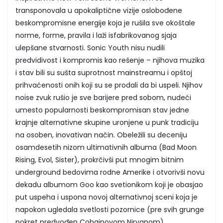
transponovala u apokaliptične vizije oslobođene
beskompromisne energije koja je rušila sve okoštale
norme, forme, pravila i laži isfabrikovanog sjaja
ulepšane stvarnosti. Sonic Youth nisu nudili
predvidivost i kompromis kao rešenje – njihova muzika
i stav bili su sušta suprotnost mainstreamu i opštoj
prihvaćenosti onih koji su se prodali da bi uspeli. Njihov
noise zvuk rušio je sve barijere pred sobom, nudeći
umesto popularnosti beskompromisan stav jedne
krajnje alternativne skupine uronjene u punk tradiciju
na osoben, inovativan način. Obeležili su deceniju
osamdesetih nizom ultimativnih albuma (Bad Moon
Rising, Evol, Sister), prokrčivši put mnogim bitnim
underground bedovima rodne Amerike i otvorivši novu
dekadu albumom Goo kao svetionikom koji je obasjao
put uspeha i uspona novoj alternativnoj sceni koja je
napokon ugledala svetlosti pozornice (pre svih grunge
pokret predvođen Cobainovom Nirvanom)...