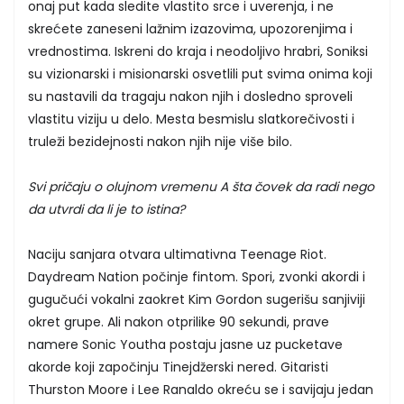
onaj put kada sledite vlastito srce i uverenja, i ne
skrećete zaneseni lažnim izazovima, upozorenjima i
vrednostima. Iskreni do kraja i neodoljivo hrabri, Soniksi
su vizionarski i misionarski osvetlili put svima onima koji
su nastavili da tragaju nakon njih i dosledno sproveli
vlastitu viziju u delo. Mesta besmislu slatkorečivosti i
truleži bezidejnosti nakon njih nije više bilo.
Svi pričaju o olujnom vremenu A šta čovek da radi nego
da utvrdi da li je to istina?
Naciju sanjara otvara ultimativna Teenage Riot.
Daydream Nation počinje fintom. Spori, zvonki akordi i
gugučući vokalni zaokret Kim Gordon sugerišu sanjiviji
okret grupe. Ali nakon otprilike 90 sekundi, prave
namere Sonic Youtha postaju jasne uz pucketave
akorde koji započinju Tinejdžerski nered. Gitaristi
Thurston Moore i Lee Ranaldo okreću se i savijaju jedan