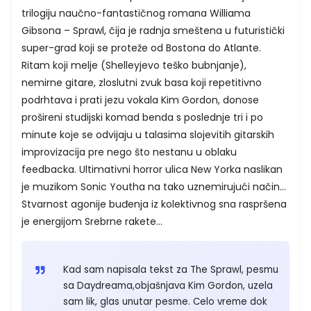
trilogiju naučno-fantastičnog romana Williama
Gibsona – Sprawl, čija je radnja smeštena u futuristički
super-grad koji se proteže od Bostona do Atlante.
Ritam koji melje (Shelleyjevo teško bubnjanje),
nemirne gitare, zloslutni zvuk basa koji repetitivno
podrhtava i prati jezu vokala Kim Gordon, donose
prošireni studijski komad benda s poslednje tri i po
minute koje se odvijaju u talasima slojevitih gitarskih
improvizacija pre nego što nestanu u oblaku
feedbacka. Ultimativni horror ulica New Yorka naslikan
je muzikom Sonic Youtha na tako uznemirujući način...
Stvarnost agonije buđenja iz kolektivnog sna raspršena
je energijom Srebrne rakete...
Kad sam napisala tekst za The Sprawl, pesmu
sa Daydreama,objašnjava Kim Gordon, uzela
sam lik, glas unutar pesme. Celo vreme dok