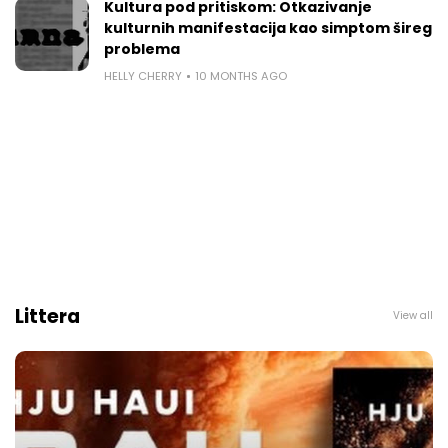
Kultura pod pritiskom: Otkazivanje
kulturnih manifestacija kao simptom šireg
problema
HELLY CHERRY
10 MONTHS AGO
Littera
View all