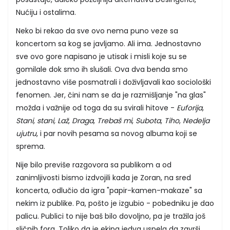
Nućiju i ostalima.
Neko bi rekao da sve ovo nema puno veze sa
koncertom sa kog se javljamo. Ali ima. Jednostavno
sve ovo gore napisano je utisak i misli koje su se
gomilale dok smo ih slušali. Ova dva benda smo
jednostavno više posmatrali i doživljavali kao sociološki
fenomen. Jer, čini nam se da je razmišljanje "na glas"
možda i važnije od toga da su svirali hitove -
Euforija
,
Stani, stani,
Laž
,
Draga
,
Trebaš mi
,
Subota
,
Tiho
,
Nedelja
ujutru
, i par novih pesama sa novog albuma koji se
sprema.
Nije bilo previše razgovora sa publikom a od
zanimljivosti bismo izdvojili kada je Zoran, na sred
koncerta, odlučio da igra "papir-kamen-makaze" sa
nekim iz publike. Pa, pošto je izgubio - pobedniku je dao
palicu. Publici to nije baš bilo dovoljno, pa je tražila još
sličnih fora. Toliko da je ekipa jedva uspela da završi