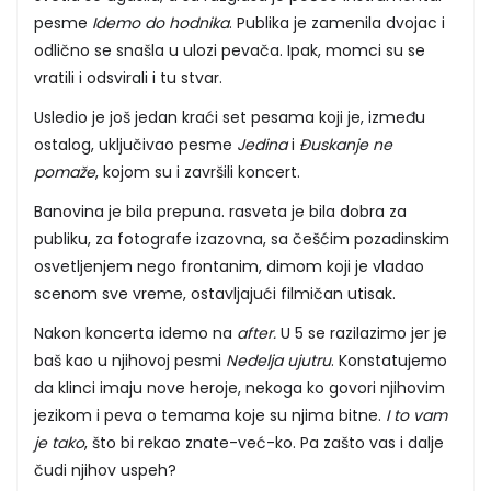
pesme
Idemo do hodnika
. Publika je zamenila dvojac i
odlično se snašla u ulozi pevača. Ipak, momci su se
vratili i odsvirali i tu stvar.
Usledio je još jedan kraći set pesama koji je, između
ostalog, uključivao pesme
Jedina
i
Đuskanje ne
pomaže
, kojom su i završili koncert.
Banovina je bila prepuna. rasveta je bila dobra za
publiku, za fotografe izazovna, sa češćim pozadinskim
osvetljenjem nego frontanim, dimom koji je vladao
scenom sve vreme, ostavljajući filmičan utisak.
Nakon koncerta idemo na
after.
U 5 se razilazimo jer je
baš kao u njihovoj pesmi
Nedelja ujutru
. Konstatujemo
da klinci imaju nove heroje, nekoga ko govori njihovim
jezikom i peva o temama koje su njima bitne.
I to vam
je tako
, što bi rekao znate-već-ko. Pa zašto vas i dalje
čudi njihov uspeh?