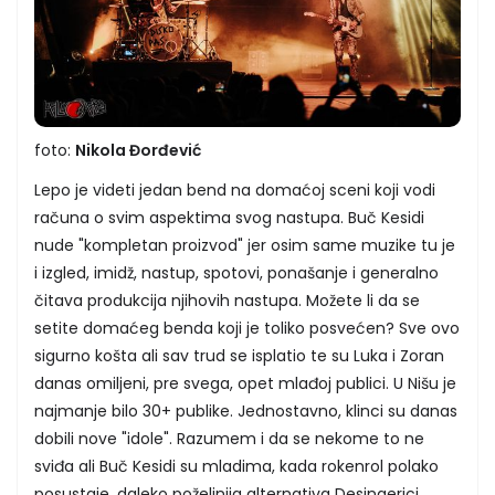
foto:
Nikola Đorđević
Lepo je videti jedan bend na domaćoj sceni koji vodi
računa o svim aspektima svog nastupa. Buč Kesidi
nude "kompletan proizvod" jer osim same muzike tu je
i izgled, imidž, nastup, spotovi, ponašanje i generalno
čitava produkcija njihovih nastupa. Možete li da se
setite domaćeg benda koji je toliko posvećen? Sve ovo
sigurno košta ali sav trud se isplatio te su Luka i Zoran
danas omiljeni, pre svega, opet mlađoj publici. U Nišu je
najmanje bilo 30+ publike. Jednostavno, klinci su danas
dobili nove "idole". Razumem i da se nekome to ne
sviđa ali Buč Kesidi su mladima, kada rokenrol polako
posustaje, daleko poželjnija alternativa Desingerici,