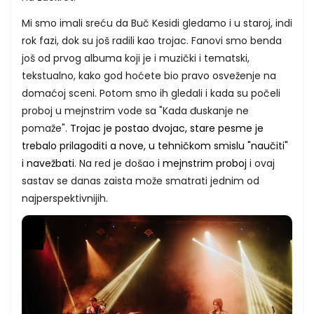
Mi smo imali sreću da Buč Kesidi gledamo i u staroj, indi
rok fazi, dok su još radili kao trojac. Fanovi smo benda
još od prvog albuma koji je i muzički i tematski,
tekstualno, kako god hoćete bio pravo osveženje na
domaćoj sceni. Potom smo ih gledali i kada su počeli
proboj u mejnstrim vode sa "Kada đuskanje ne
pomaže".
Trojac je postao dvojac, stare pesme je
trebalo prilagoditi a nove, u tehničkom smislu "naučiti"
i navežbati
. Na red je došao
i mejnstrim proboj
i ovaj
sastav se danas zaista može smatrati jednim od
najperspektivnijih.