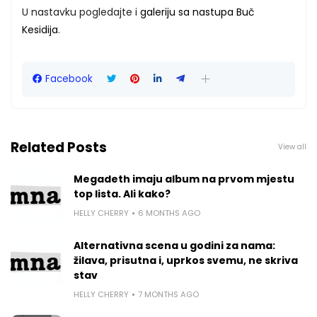
U nastavku pogledajte i
galeriju sa nastupa Buč
Kesidija
.
Facebook
Related Posts
View all
Megadeth imaju album na prvom mjestu
top lista. Ali kako?
HELLY CHERRY
6 MONTHS AGO
Alternativna scena u godini za nama:
žilava, prisutna i, uprkos svemu, ne skriva
stav
HELLY CHERRY
7 MONTHS AGO