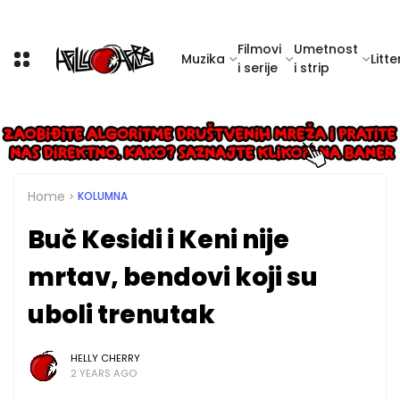
Filmovi
Umetnost
Muzika
Litte
i serije
i strip
Home
KOLUMNA
Buč Kesidi i Keni nije
mrtav, bendovi koji su
uboli trenutak
HELLY CHERRY
2 YEARS AGO