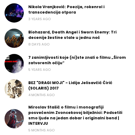
Nikola Vranjković: Poezija, rokenrol i
transcedencija otpora
3 YEARS AGO
Biohazard, Death Angel i Sworn Enemy: Tri
decenije žestine stale u jednu noć
8 DAYS AGO
7 zanimljivosti koje (ni)ste znali o filmu „Širom
zatvorenih očiju“
5 YEARS AGO
BEZ "DRAGI MOJI" - Lidija Jelisavčić Ćirić
(SOLARIS) 2017
4 MONTHS AGO
Miroslav Stašić o filmu i monografiji
posvećenim Zvoncekovoj bilježnici: Podsetili
smo ljude na jedan dobar i originalni bend |
INTERVJU
5 MONTHS AGO