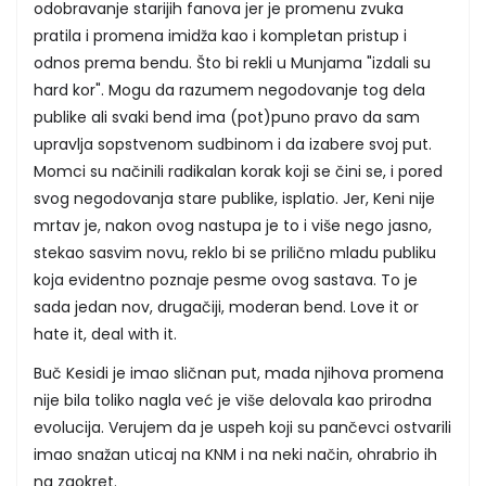
odobravanje starijih fanova jer je promenu zvuka
pratila i promena imidža kao i kompletan pristup i
odnos prema bendu. Što bi rekli u Munjama "izdali su
hard kor". Mogu da razumem negodovanje tog dela
publike ali svaki bend ima (pot)puno pravo da sam
upravlja sopstvenom sudbinom i da izabere svoj put.
Momci su načinili radikalan korak koji se čini se, i pored
svog negodovanja stare publike, isplatio. Jer, Keni nije
mrtav je, nakon ovog nastupa je to i više nego jasno,
stekao sasvim novu, reklo bi se prilično mladu publiku
koja evidentno poznaje pesme ovog sastava. To je
sada jedan nov, drugačiji, moderan bend. Love it or
hate it, deal with it.
Buč Kesidi je imao sličnan put, mada njihova promena
nije bila toliko nagla već je više delovala kao prirodna
evolucija. Verujem da je uspeh koji su pančevci ostvarili
imao snažan uticaj na KNM i na neki način, ohrabrio ih
na zaokret.