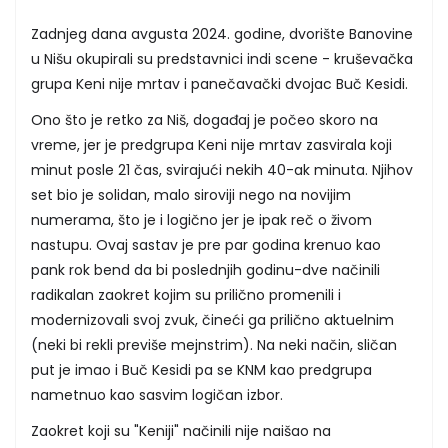
Zadnjeg dana avgusta 2024. godine, dvorište Banovine
u Nišu okupirali su predstavnici indi scene - kruševačka
grupa Keni nije mrtav i panečavački dvojac Buč Kesidi.
Ono što je retko za Niš, događaj je počeo skoro na
vreme, jer je predgrupa Keni nije mrtav zasvirala koji
minut posle 21 čas, svirajući nekih 40-ak minuta. Njihov
set bio je solidan, malo siroviji nego na novijim
numerama, što je i logično jer je ipak reč o živom
nastupu. Ovaj sastav je pre par godina krenuo kao
pank rok bend da bi poslednjih godinu-dve načinili
radikalan zaokret kojim su prilično promenili i
modernizovali svoj zvuk, čineći ga prilično aktuelnim
(neki bi rekli previše mejnstrim). Na neki način, sličan
put je imao i Buč Kesidi pa se KNM kao predgrupa
nametnuo kao sasvim logičan izbor.
Zaokret koji su "Keniji" načinili nije naišao na