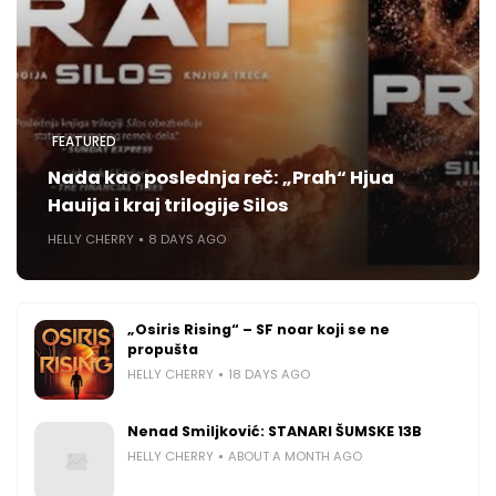
FEATURED
Nada kao poslednja reč: „Prah“ Hjua
Hauija i kraj trilogije Silos
HELLY CHERRY
8 DAYS AGO
„Osiris Rising“ – SF noar koji se ne
propušta
HELLY CHERRY
18 DAYS AGO
Nenad Smiljković: STANARI ŠUMSKE 13B
HELLY CHERRY
ABOUT A MONTH AGO