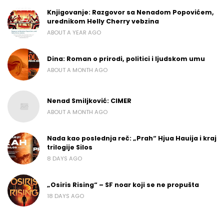
Knjigovanje: Razgovor sa Nenadom Popovićem,
urednikom Helly Cherry vebzina
ABOUT A YEAR AGO
Dina: Roman o prirodi, politici i ljudskom umu
ABOUT A MONTH AGO
Nenad Smiljković: CIMER
ABOUT A MONTH AGO
Nada kao poslednja reč: „Prah“ Hjua Hauija i kraj
trilogije Silos
8 DAYS AGO
„Osiris Rising“ – SF noar koji se ne propušta
18 DAYS AGO