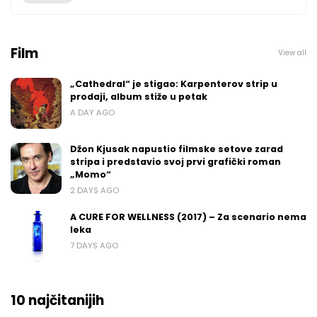
Film
View all
„Cathedral“ je stigao: Karpenterov strip u
prodaji, album stiže u petak
A DAY AGO
Džon Kjusak napustio filmske setove zarad
stripa i predstavio svoj prvi grafički roman
„Momo“
2 DAYS AGO
A CURE FOR WELLNESS (2017) – Za scenario nema
leka
7 DAYS AGO
10 najčitanijih