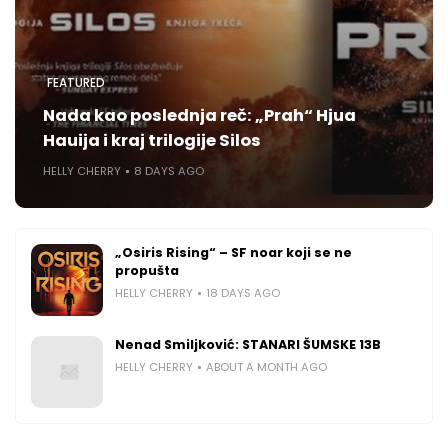
FEATURED
Nada kao poslednja reč: „Prah“ Hjua
Hauija i kraj trilogije Silos
HELLY CHERRY
8 DAYS AGO
„Osiris Rising“ – SF noar koji se ne
propušta
HELLY CHERRY
18 DAYS AGO
Nenad Smiljković: STANARI ŠUMSKE 13B
HELLY CHERRY
ABOUT A MONTH AGO