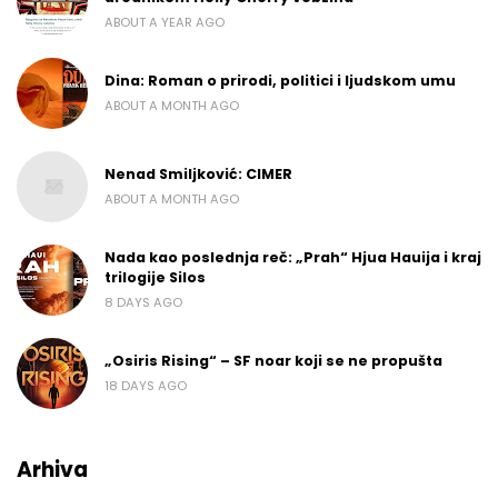
ABOUT A YEAR AGO
Dina: Roman o prirodi, politici i ljudskom umu
ABOUT A MONTH AGO
Nenad Smiljković: CIMER
ABOUT A MONTH AGO
Nada kao poslednja reč: „Prah“ Hjua Hauija i kraj
trilogije Silos
8 DAYS AGO
„Osiris Rising“ – SF noar koji se ne propušta
18 DAYS AGO
Arhiva