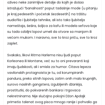
oživeo neke zanimljive detalje do kojih je došao
istražujući “banalnosti“ poput tadašnje mode (u pitanju
je kraj pedesetih i početak šezdesetih) na tržištu
audiofila i ljubitelja tehnike, ali isto tako ljubitelja
nameštaja, šešira, šoljica za kafu ili modela sefova koje
su tada ozbiljni lopovi umeli da otvore sa manjom ili
većom mukom. I naravno, sve to kroz priču, sve to kroz
zaplet.
Svakako, likovi Ritma Harlema nisu ljudi poput
Korleonea ili Montane, već su to oni prevaranti koji
imaju ljudskosti, ali i smisla za humor. Čitava lepeza
vavilonskih protagnoista je tu, od korumpiranih
pandura, preko sitnih lopova, zatim onih malo krupnijih,
surovo nasilnih gangstera, izgubljenih džankija,
prostitutki, do pokvarenih bankara i trgovaca
nekretninama. Nije slučajno pokojni Džon Apdajk
primetio talenat ovog pisca mnogo ranije i pohvalio ga