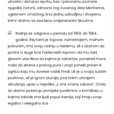
uhvatio i dočarao epohu, kao i panoramu poznate
njujoške četvrti, odnosno tog čuvenog dela Menhetna,
uglavnom crnačkog, kroz jednu uzbudljivu i živopisnu
krimi-dramu sa savršeno iznijansiranim likovima.
Radnja se odigrava u periodu od 1959. do 1964.
godine. Rej Karni je trgovac nameštajem, mahom
polovnim, ima svoju radnju u Harlemu, ali s obzirom da
potiče iz duge loze harlemskih lopova i da mu nad
glavom vise likovi sa kojima je odrastao, ponekad mora
malo da skrene s pravog puta i utopi poneki prsten ili
ogrlicu koju mu donese rođak Fredi. Lik je u svojoj suštini
pozitivac, ali je igrom slučaja, pod lošim uticajem
okruženja, upao u neprilike „s one strane zakona“. Onda
se obično posećuju jevrejske juvelirnice u komšiluku u
kojima takođe ima ljudi poput Karnija, koji imaju svoje
legalno i nelegalno lice.