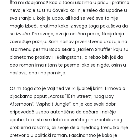
Šta mi dobijamo? Kao čitaoci ulazimo u priču i pratimo
nevolje koje sustižu čoveka koji nije želeo da upadne u
sva sranja u koja je upao, ali kad se već sve to nije
moglo izbeći, pratimo kako iz svega toga pokušava da
se izvuče. Pre svega, ovo je odlična proza, fikcija koja
zavređuje pažnju. Sam naslov prvenstveno ukazuje na
istoimenu pesmu Boba &Earla „Harlem Shuffle“ koju su
planetarno proslavili i Rolingstonsi, a rekao bih još da
ceo roman ima ritam te pesme iako se nigde, osim u
naslovu, ona i ne pominje.
Osim toga što je Vajthed veliki ljubitelj krimi filmova o
pljačkama poput „Across 110th Street“, “Dog Day
Afternoon”, “Asphalt Jungle”, on je kao svaki dobri
pripovedač uspeo autentično da dočara i naličje
epohe, tako sto se dotakao večitog i nezaobilaznog
problema rasizma, ali svoje delo nijednog trenutka nije
pretvorio u politički roman. Fascinantno je kako je