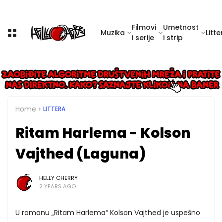
Filmovi
Umetnost
Muzika
Litte
i serije
i strip
Home
LITTERA
Ritam Harlema - Kolson
Vajthed (Laguna)
HELLY CHERRY
2 YEARS AGO
U romanu „Ritam Harlema“ Kolson Vajthed je uspešno