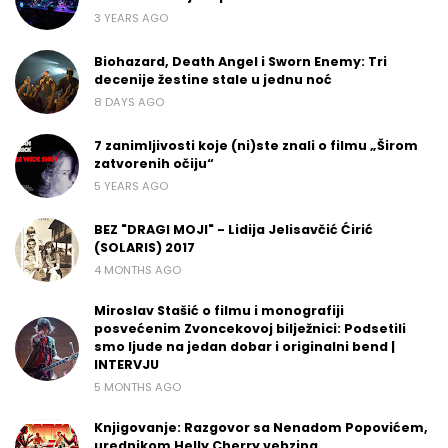
3 YEARS AGO
Biohazard, Death Angel i Sworn Enemy: Tri
decenije žestine stale u jednu noć
8 DAYS AGO
7 zanimljivosti koje (ni)ste znali o filmu „Širom
zatvorenih očiju“
5 YEARS AGO
BEZ "DRAGI MOJI" - Lidija Jelisavčić Ćirić
(SOLARIS) 2017
4 MONTHS AGO
Miroslav Stašić o filmu i monografiji
posvećenim Zvoncekovoj bilježnici: Podsetili
smo ljude na jedan dobar i originalni bend |
INTERVJU
5 MONTHS AGO
Knjigovanje: Razgovor sa Nenadom Popovićem,
urednikom Helly Cherry vebzina