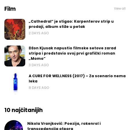
Film
View all
„Cathedral“ je stigao: Karpenterov strip u
prodaji, album stiže u petak
2 DAYS AGO
Džon Kjusak napustio filmske setove zarad
stripa i predstavio svoj prvi grafički roman
„Momo“
3 DAYS AGO
A CURE FOR WELLNESS (2017) – Za scenario nema
leka
8 DAYS AGO
10 najčitanijih
Nikola Vranjković: Poezija, rokenrol i
transcedencija otpora