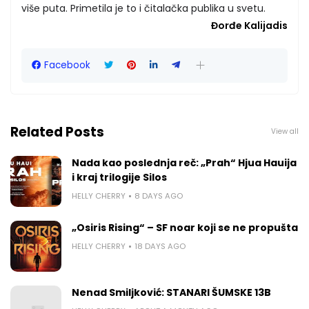
više puta. Primetila je to i čitalačka publika u svetu.
Đorđe Kalijadis
Facebook
Related Posts
View all
Nada kao poslednja reč: „Prah“ Hjua Hauija
i kraj trilogije Silos
HELLY CHERRY
8 DAYS AGO
„Osiris Rising“ – SF noar koji se ne propušta
HELLY CHERRY
18 DAYS AGO
Nenad Smiljković: STANARI ŠUMSKE 13B