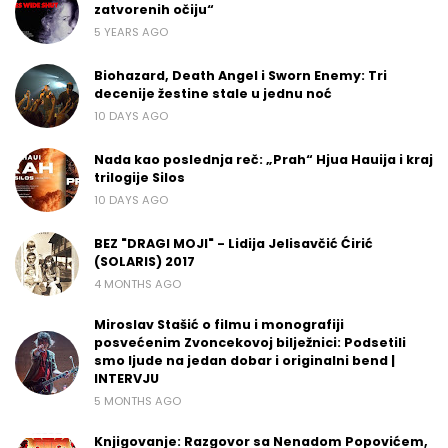
zatvorenih očiju“
5 YEARS AGO
Biohazard, Death Angel i Sworn Enemy: Tri
decenije žestine stale u jednu noć
10 DAYS AGO
Nada kao poslednja reč: „Prah“ Hjua Hauija i kraj
trilogije Silos
10 DAYS AGO
BEZ "DRAGI MOJI" - Lidija Jelisavčić Ćirić
(SOLARIS) 2017
4 MONTHS AGO
Miroslav Stašić o filmu i monografiji
posvećenim Zvoncekovoj bilježnici: Podsetili
smo ljude na jedan dobar i originalni bend |
INTERVJU
5 MONTHS AGO
Knjigovanje: Razgovor sa Nenadom Popovićem,