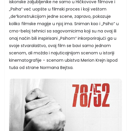
iskonske zaljubljenike ne samo u Hičkovove filmove i
„Psiha“ već uopšte u filmski proces i koji veštom
„de“konstrukcijom jedne scene, zapravo, pokazuje
koliko filmske magije u njoj ima. Sniman kao i „Psiho“ u
crno-beloj tehnici sa sagovornicima koji su na ovaj ili
onaj način bili inspirisani „Psihom“ inkorporirajući ga u
svoje stvaralaštvo, ovaj film se bavi samo jednom
scenom, ali možda i najuticajnijom scenom u istoriji
kinematografije – scenom ubistva Merion Krejn ispod
tuša od strane Normana Bejtsa.