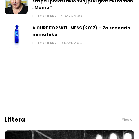
stripa i predstavio svoj prvi grafički roman
„Momo“
HELLY CHERRY
4 DAYS AGO
A CURE FOR WELLNESS (2017) – Za scenario
nema leka
HELLY CHERRY
9 DAYS AGO
Littera
View all