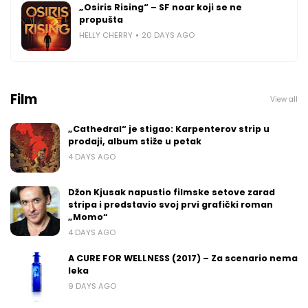
„Osiris Rising“ – SF noar koji se ne
propušta
HELLY CHERRY
20 DAYS AGO
Film
View all
„Cathedral“ je stigao: Karpenterov strip u
prodaji, album stiže u petak
4 DAYS AGO
Džon Kjusak napustio filmske setove zarad
stripa i predstavio svoj prvi grafički roman
„Momo“
4 DAYS AGO
A CURE FOR WELLNESS (2017) – Za scenario nema
leka
9 DAYS AGO