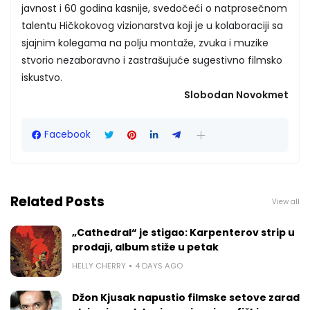
javnost i 60 godina kasnije, svedočeći o natprosečnom
talentu Hičkokovog vizionarstva koji je u kolaboraciji sa
sjajnim kolegama na polju montaže, zvuka i muzike
stvorio nezaboravno i zastrašujuće sugestivno filmsko
iskustvo.
Slobodan Novokmet
Facebook
Related Posts
View all
„Cathedral“ je stigao: Karpenterov strip u
prodaji, album stiže u petak
HELLY CHERRY
4 DAYS AGO
Džon Kjusak napustio filmske setove zarad