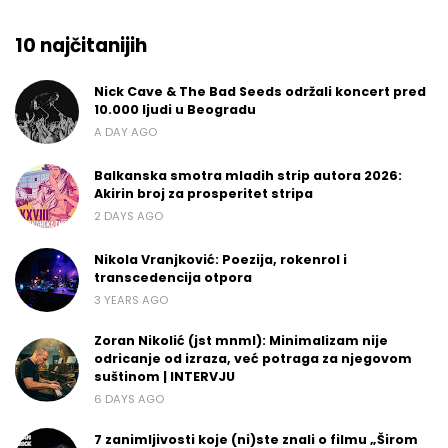
10 najčitanijih
Nick Cave & The Bad Seeds održali koncert pred
10.000 ljudi u Beogradu
A DAY AGO
Balkanska smotra mladih strip autora 2026:
Akirin broj za prosperitet stripa
2 DAYS AGO
Nikola Vranjković: Poezija, rokenrol i
transcedencija otpora
3 YEARS AGO
Zoran Nikolić (jst mnml): Minimalizam nije
odricanje od izraza, već potraga za njegovom
suštinom | INTERVJU
6 DAYS AGO
7 zanimljivosti koje (ni)ste znali o filmu „Širom