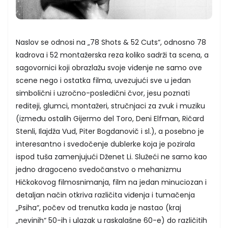
Naslov se odnosi na „78 Shots & 52 Cuts“, odnosno 78
kadrova i 52 montažerska reza koliko sadrži ta scena, a
sagovornici koji obrazlažu svoje viđenje ne samo ove
scene nego i ostatka filma, uvezujući sve u jedan
simbolični i uzročno-posledični čvor, jesu poznati
rediteji, glumci, montažeri, stručnjaci za zvuk i muziku
(između ostalih Gijermo del Toro, Deni Elfman, Ričard
Stenli, Ilajdža Vud, Piter Bogdanovič i sl.), a posebno je
interesantno i svedočenje dublerke koja je pozirala
ispod tuša zamenjujući Dženet Li. Služeći ne samo kao
jedno dragoceno svedočanstvo o mehanizmu
Hičkokovog filmosnimanja, film na jedan minuciozan i
detaljan način otkriva različita viđenja i tumačenja
„Psiha“, počev od trenutka kada je nastao (kraj
„nevinih“ 50-ih i ulazak u raskalašne 60-e) do različitih