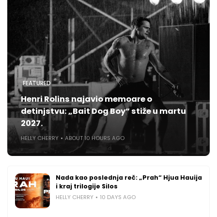
FEATURED
Henri Rolins najavio memoare o
detinjstvu: „Bait Dog Boy“ stiže u martu
2027.
HELLY CHERRY
ABOUT 10 HOURS AGO
Nada kao poslednja reč: „Prah“ Hjua Hauija
i kraj trilogije Silos
HELLY CHERRY
10 DAYS AGO