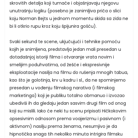
skrovitih detalja koji tumače i objašnjavaju njegovu
unutrašnju logiku (posebno je zanimljiva priča o slici
koju Norman Bejts u jednom momentu skida sa zida ne
bi li otkrio rupu kroz koju špijunira gošću).
Svaki sekund te scene, ukjučujući i tehnike pomoću
kojih je snimljena, predstavlja jedan mali presedan u
dotadašnjoj istoriji filma i otvaranje vrata novim i
smelijim poduhvatima, od žešće i ekspresivnije
eksploatacije nasilja na filmu do rušenja mnogih tabua,
kao što je golotinja, krv u kadru i sl., da ne spominjemo
presedan u vođenju filmskog narativa (i filmskog
marketinga) koji je publiku totalno obmanuo i izvozao
ubedivši ih da gledaju jedan sasvim drugi film od onog
koji su mislili. Iako će neki tu scenu pripisati Hičkokovim
opsesivnim odnosom prema voajerizmu i pasivnom (i
aktivnom) nasilju prema ženama, nesumjivo je da
hipnotička snaga tih nekoliko minuta intrigira filmsku