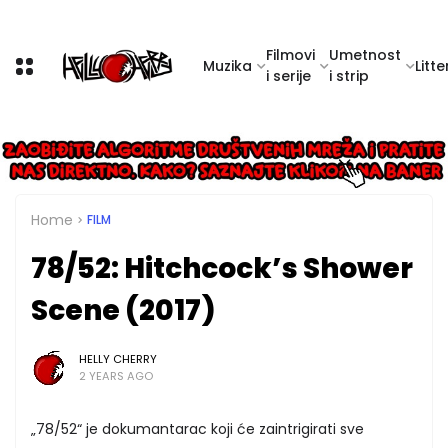
Filmovi
Umetnost
Muzika
Litte
i serije
i strip
Home
FILM
78/52: Hitchcock’s Shower
Scene (2017)
HELLY CHERRY
2 YEARS AGO
„78/52“ je dokumantarac koji će zaintrigirati sve