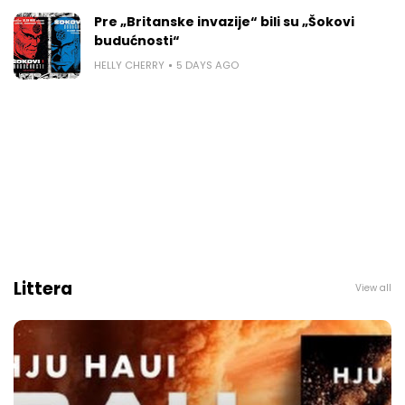
Pre „Britanske invazije“ bili su „Šokovi
budućnosti“
HELLY CHERRY
5 DAYS AGO
Littera
View all