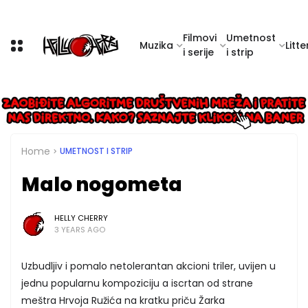
Filmovi
Umetnost
Muzika
Litte
i serije
i strip
Home
UMETNOST I STRIP
Malo nogometa
HELLY CHERRY
3 YEARS AGO
Uzbudljiv i pomalo netolerantan akcioni triler, uvijen u
jednu popularnu kompoziciju a iscrtan od strane
meštra Hrvoja Ružića na kratku priču Žarka