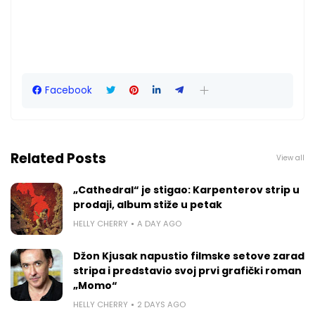
Facebook
Related Posts
View all
„Cathedral“ je stigao: Karpenterov strip u
prodaji, album stiže u petak
HELLY CHERRY
A DAY AGO
Džon Kjusak napustio filmske setove zarad
stripa i predstavio svoj prvi grafički roman
„Momo“
HELLY CHERRY
2 DAYS AGO