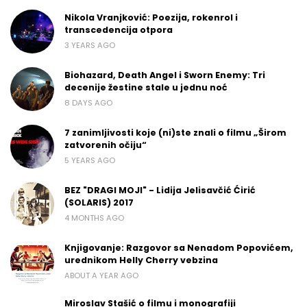
Nikola Vranjković: Poezija, rokenrol i
transcedencija otpora
3 YEARS AGO
Biohazard, Death Angel i Sworn Enemy: Tri
decenije žestine stale u jednu noć
8 DAYS AGO
7 zanimljivosti koje (ni)ste znali o filmu „Širom
zatvorenih očiju“
5 YEARS AGO
BEZ "DRAGI MOJI" - Lidija Jelisavčić Ćirić
(SOLARIS) 2017
4 MONTHS AGO
Knjigovanje: Razgovor sa Nenadom Popovićem,
urednikom Helly Cherry vebzina
ABOUT A YEAR AGO
Miroslav Stašić o filmu i monografiji