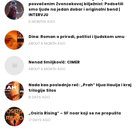
posvećenim Zvoncekovoj bilježnici: Podsetili
smo ljude na jedan dobar i originalni bend |
INTERVJU
5 MONTHS AGO
Dina: Roman o prirodi, politici i ljudskom umu
ABOUT A MONTH AGO
Nenad Smiljković: CIMER
ABOUT A MONTH AGO
Nada kao poslednja reč: „Prah“ Hjua Hauija i kraj
trilogije Silos
8 DAYS AGO
„Osiris Rising“ – SF noar koji se ne propušta
17 DAYS AGO