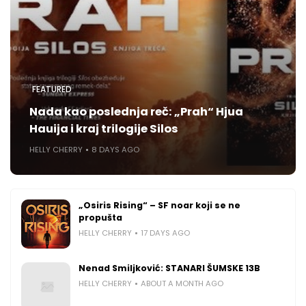
FEATURED
Nada kao poslednja reč: „Prah“ Hjua
Hauija i kraj trilogije Silos
HELLY CHERRY
8 DAYS AGO
„Osiris Rising“ – SF noar koji se ne
propušta
HELLY CHERRY
17 DAYS AGO
Nenad Smiljković: STANARI ŠUMSKE 13B
HELLY CHERRY
ABOUT A MONTH AGO