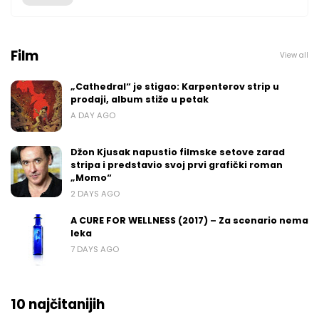
Film
View all
„Cathedral“ je stigao: Karpenterov strip u
prodaji, album stiže u petak
A DAY AGO
Džon Kjusak napustio filmske setove zarad
stripa i predstavio svoj prvi grafički roman
„Momo“
2 DAYS AGO
A CURE FOR WELLNESS (2017) – Za scenario nema
leka
7 DAYS AGO
10 najčitanijih