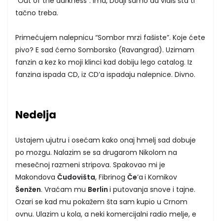
“Out of the darkness”. Ima, Dodji samo da vidiš šta ti
tačno treba.
Primećujem nalepnicu “Sombor mrzi fašiste”. Koje ćete
pivo? E sad ćemo Somborsko (Ravangrad). Uzimam
fanzin a kez ko moji klinci kad dobiju lego catalog. Iz
fanzina ispada CD, iz CD’a ispadaju nalepnice. Divno.
Nedelja
Ustajem ujutru i osećam kako onaj hmelj sad dobuje
po mozgu. Nalazim se sa drugarom Nikolom na
mesečnoj razmeni stripova. Spakovao mi je
Makondova
Čudovišta
, Fibrinog
Če
’a
i Komikov
Šenžen
. Vraćam mu
Berlin
i putovanja snove i tajne.
Ozari se kad mu pokažem šta sam kupio u Crnom
ovnu. Ulazim u kola, a neki komercijalni radio melje, e