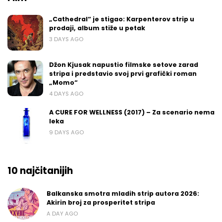
„Cathedral“ je stigao: Karpenterov strip u
prodaji, album stiže u petak
3 DAYS AGO
Džon Kjusak napustio filmske setove zarad
stripa i predstavio svoj prvi grafički roman
„Momo“
4 DAYS AGO
A CURE FOR WELLNESS (2017) – Za scenario nema
leka
9 DAYS AGO
10 najčitanijih
Balkanska smotra mladih strip autora 2026:
Akirin broj za prosperitet stripa
A DAY AGO