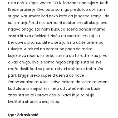
reko neš’ kolega. Vadim CD iz fanzina i ubacujem. Radi.
Kreće prašenje. Dva puta sam ga preslušao dok sam
stigao. Razumem kad neko kaže da je scena sranje i da
su cimanje/trud nesrazmerni dobijenom ali ako je ovo
najava onoga što nam buduća scena donosi imamo
zaista šta za očekivati. Neću da spominjem koji su
bendovi u pitanju, idite u šetnju ili naručite online pa
uživajte. A tek mi na pamet ne pada da radim
kojekakvu recenziju jer ko sam ja da to radim kao prvo
a kao drugo, ovo je samo najobičniji opis šta se sve
može desiti kad se gomila stvari složi kako treba. Od
pank knjige preko super druženja do nove
fenomenalne muzike. Jedva čekam da vidim moment
kad ulete u mejnstrim i niko od zatečenih ne bude
znao šta se to upravo desilo i kako ih je ta oluja
kvaliteta strpala u svoj dzep.
Igor Zdravković