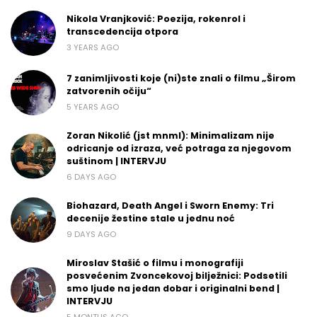
Nikola Vranjković: Poezija, rokenrol i
transcedencija otpora
3 YEARS AGO
7 zanimljivosti koje (ni)ste znali o filmu „Širom
zatvorenih očiju“
5 YEARS AGO
Zoran Nikolić (jst mnml): Minimalizam nije
odricanje od izraza, već potraga za njegovom
suštinom | INTERVJU
6 DAYS AGO
Biohazard, Death Angel i Sworn Enemy: Tri
decenije žestine stale u jednu noć
9 DAYS AGO
Miroslav Stašić o filmu i monografiji
posvećenim Zvoncekovoj bilježnici: Podsetili
smo ljude na jedan dobar i originalni bend |
INTERVJU