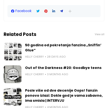
Facebook
Related Posts
View all
50 godina od pokretanja fanzina „Sniffin’
Glue“
HELLY CHERRY
28 DAYS AGO
Out of the Darkness #20: Goodbye teens
HELLY CHERRY
3 MONTHS AGO
Posle više od dve decenije Oops! fanzin
ponovo izlazi: Dokle god je vama zabavno,
ima smisla | INTERVJU
HELLY CHERRY
4 MONTHS AGO