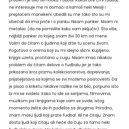
problem je bila tematika. Fudbal. Kakav bre crni fudbal,
ne interesuje me ni domaći a kamoli neki Mesiji i
preplaćeni manekeni. Ubedili su me tako što su mi
obećali da ima priče i o panku. Nisam panker. Nisam ni
metalac (da ne pomislite kako sam isključiv). Šta više,
najbliži panker za kojeg znam živi 30 km od mene.
Volim da čitam o ljudima koji drže tu scenu živom.
Pogotovo o onima koji su mi idejno slični. Kupljeno,
knjiga uzeta, pročitana u cugu. Nisam imao nikakav
problem da čitam delove o fudbalu jer je tako
prikazano kroz prizmu kolekcionarstva, dopisivanja,
prijateljstava sa kojima se svi možemo poistovetiti. Da
je pisao o kriketu nikakve razlike ne bi bilo, potpuno isto
bi mi se svidelo. Kako to ide sa serijama, filmovima,
muzikom pa i knjigama koje vam se svide, istog
momenta želite da ih podelite sa drugima. Prirodno,
znam masu ljudi koji prate fudbal. Ali ne čitaju. Znam
dosta ljudi koji čitaju ali neće da čuju za tamo neki