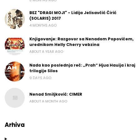
5 MONTHS AGO
BEZ "DRAGI MOJI" - Lidija Jelisavčić Ćirić
(SOLARIS) 2017
4 MONTHS AGO
Knjigovanje: Razgovor sa Nenadom Popovićem,
urednikom Helly Cherry vebzina
ABOUT A YEAR AGO
Nada kao poslednja reč: „Prah“ Hjua Hauija i kraj
trilogije Silos
9 DAYS AGO
Nenad Smiljković: CIMER
ABOUT A MONTH AGO
Arhiva