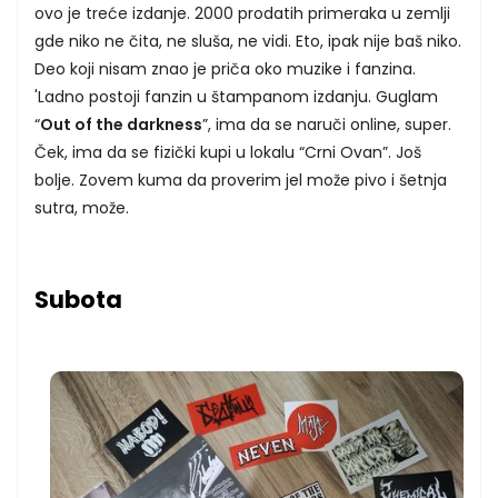
ovo je treće izdanje. 2000 prodatih primeraka u zemlji
gde niko ne čita, ne sluša, ne vidi. Eto, ipak nije baš niko.
Deo koji nisam znao je priča oko muzike i fanzina.
'Ladno postoji fanzin u štampanom izdanju. Guglam
“
Out of the darkness
”, ima da se naruči online, super.
Ček, ima da se fizički kupi u lokalu “Crni Ovan”. Još
bolje. Zovem kuma da proverim jel može pivo i šetnja
sutra, može.
Subota