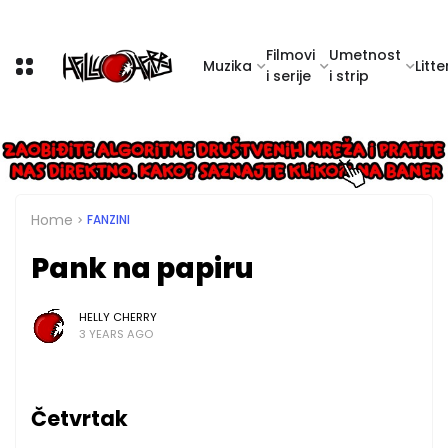
Filmovi
Umetnost
Muzika
Litte
i serije
i strip
Home
FANZINI
Pank na papiru
HELLY CHERRY
3 YEARS AGO
Četvrtak