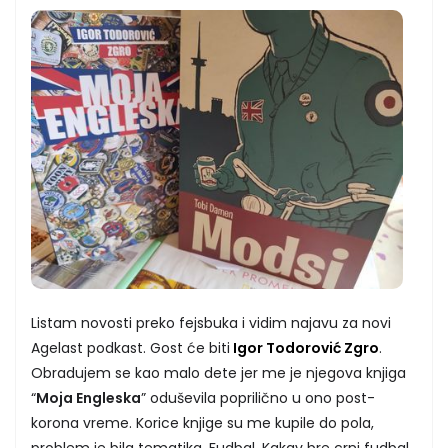
Listam novosti preko fejsbuka i vidim najavu za novi
Agelast podkast. Gost će biti
Igor Todorović Zgro
.
Obradujem se kao malo dete jer me je njegova knjiga
“
Moja Engleska
” oduševila poprilično u ono post-
korona vreme. Korice knjige su me kupile do pola,