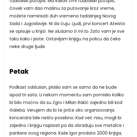
fudbalski putopis. Ma kakav crni fudbalski putopis,
čovek vam dao mašinu za putovanje kroz vreme,
možete namirisati duh vremena tadašnjeg Novog
Sada i Jugoslavije. Ni da čuju. Ljudi, prvi koncert Ateista
se opisuje u knjizi.
Ne slušamo ti mi to
. Zato vam je sve
tako kako i jeste. Ostavljam knjigu na policu da čeka
neke druge ljude.
Petak
Podkast odslušan, plašio sam se samo da ne bude
ispod tri sata. U nekom momentu sam pomislio koliko
bi bilo moćno da su Zgro i Milan Rakić zajedno bili kod
Galeba. Verujem da bi te priče oko organizovanja
koncerata bile nešto posebno. Kad već nisu, mogli bi
zajedno i knjigu napisati pa da obraduju sve metalce i
pankere ovog regiona. Kaže Igor prodato 2000 knjiga,