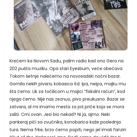
Krećem ka Novom Sadu, palim radio kad ono Gera na
202 pušta muziku. Opa stari Eyesburn, veče obećava.
Tokom šetnje nalećemo na novosadski noćni bazar.
Gomila nekih pivara, kobasica itd. Ipa, neipa, majku mu
šta ćemo. Lik za točilicom u majici “fiskalni račun”, kod
njega ćemo. Nije nas zeznuo, pivo preukusno. Bazar se
zatvara, al mi imamo mesta za još priče koja se mora
zaliti. Crni ovan. Jesi bio nekad? Ni ja, ajmo. Neki
pankeraj piči sa zvučnika, konobarica kaže poslednja
tura. Nema frke, brzo ćemo popiti, nego jel imaš fanzin