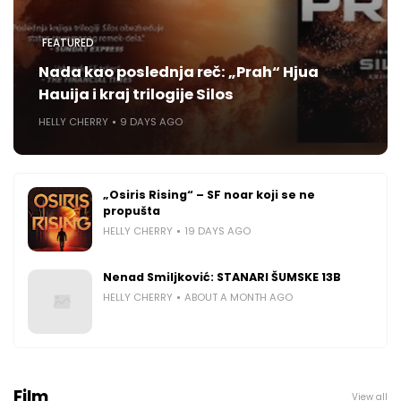
FEATURED
Nada kao poslednja reč: „Prah“ Hjua
Hauija i kraj trilogije Silos
HELLY CHERRY
9 DAYS AGO
„Osiris Rising“ – SF noar koji se ne
propušta
HELLY CHERRY
19 DAYS AGO
Nenad Smiljković: STANARI ŠUMSKE 13B
HELLY CHERRY
ABOUT A MONTH AGO
Film
View all