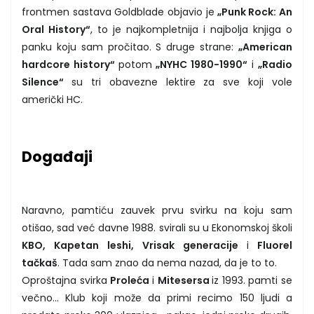
frontmen sastava Goldblade objavio je
„Punk Rock: An
Oral History“
, to je najkompletnija i najbolja knjiga o
panku koju sam pročitao. S druge strane:
„American
hardcore history“
potom
„NYHC 1980-1990“
i
„Radio
Silence“
su tri obavezne lektire za sve koji vole
američki HC.
Događaji
Naravno, pamtiću zauvek prvu svirku na koju sam
otišao, sad već davne 1988. svirali su u Ekonomskoj školi
KBO, Kapetan leshi, Vrisak generacije
i
Fluorel
tačkaš
. Tada sam znao da nema nazad, da je to to.
Oproštajna svirka
Proleća
i
Mitesersa
iz 1993. pamti se
večno... Klub koji može da primi recimo 150 ljudi a