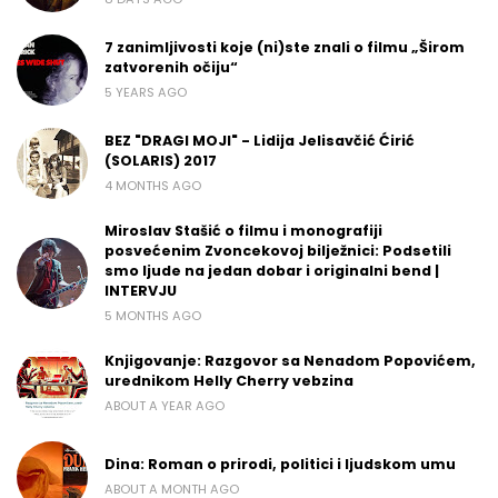
7 zanimljivosti koje (ni)ste znali o filmu „Širom
zatvorenih očiju“
5 YEARS AGO
BEZ "DRAGI MOJI" - Lidija Jelisavčić Ćirić
(SOLARIS) 2017
4 MONTHS AGO
Miroslav Stašić o filmu i monografiji
posvećenim Zvoncekovoj bilježnici: Podsetili
smo ljude na jedan dobar i originalni bend |
INTERVJU
5 MONTHS AGO
Knjigovanje: Razgovor sa Nenadom Popovićem,
urednikom Helly Cherry vebzina
ABOUT A YEAR AGO
Dina: Roman o prirodi, politici i ljudskom umu
ABOUT A MONTH AGO