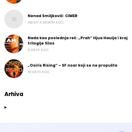
Nenad Smiljković: CIMER
ABOUT A MONTH AGO
Nada kao poslednja reč: „Prah“ Hjua Hauija i kraj
trilogije Silos
8 DAYS AGO
„Osiris Rising“ – SF noar koji se ne propušta
18 DAYS AGO
Arhiva