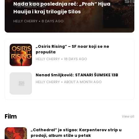
Nada kao poslednja reč: „Prah“ Hjua
Hauija i kraj trilogije Silos
HELLY CHERRY
8 DAYS AGO
„Osiris Rising“ – SF noar koji se ne
propušta
HELLY CHERRY
18 DAYS AGO
Nenad Smiljković: STANARI ŠUMSKE 13B
HELLY CHERRY
ABOUT A MONTH AGO
Film
View all
„Cathedral“ je stigao: Karpenterov strip u
prodaji, album stiže u petak