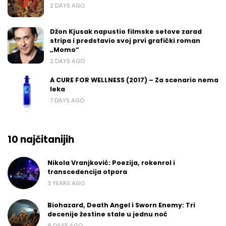
2 DAYS AGO
Džon Kjusak napustio filmske setove zarad
stripa i predstavio svoj prvi grafički roman
„Momo“
2 DAYS AGO
A CURE FOR WELLNESS (2017) – Za scenario nema
leka
7 DAYS AGO
10 najčitanijih
Nikola Vranjković: Poezija, rokenrol i
transcedencija otpora
3 YEARS AGO
Biohazard, Death Angel i Sworn Enemy: Tri
decenije žestine stale u jednu noć
8 DAYS AGO