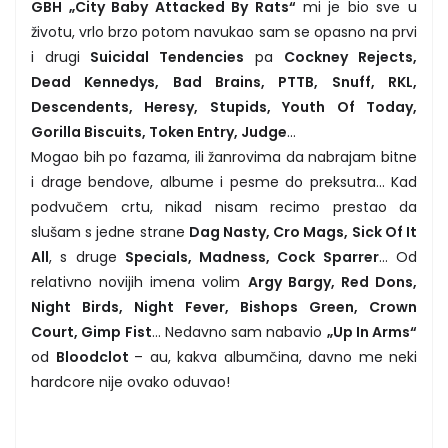
GBH „City Baby Attacked By Rats“
mi je bio sve u
životu, vrlo brzo potom navukao sam se opasno na prvi
i drugi
Suicidal Tendencies
pa
Cockney Rejects,
Dead Kennedys, Bad Brains, PTTB, Snuff, RKL,
Descendents, Heresy, Stupids, Youth Of Today,
Gorilla Biscuits, Token Entry, Judge
...
Mogao bih po fazama, ili žanrovima da nabrajam bitne
i drage bendove, albume i pesme do preksutra... Kad
podvučem crtu, nikad nisam recimo prestao da
slušam s jedne strane
Dag Nasty, Cro Mags, Sick Of It
All
, s druge
Specials, Madness, Cock Sparrer
... Od
relativno novijih imena volim
Argy Bargy, Red Dons,
Night Birds, Night Fever, Bishops Green, Crown
Court, Gimp Fist
... Nedavno sam nabavio
„Up In Arms“
od
Bloodclot
– au, kakva albumčina, davno me neki
hardcore nije ovako oduvao!