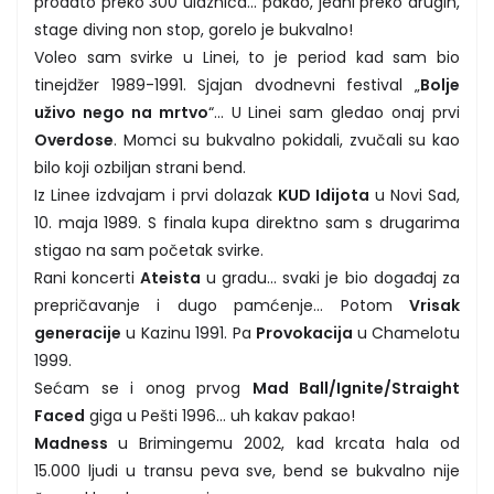
prodato preko 300 ulaznica... pakao, jedni preko drugih,
stage diving non stop, gorelo je bukvalno!
Voleo sam svirke u Linei, to je period kad sam bio
tinejdžer 1989-1991. Sjajan dvodnevni festival „
Bolje
uživo nego na mrtvo
“... U Linei sam gledao onaj prvi
Overdose
. Momci su bukvalno pokidali, zvučali su kao
bilo koji ozbiljan strani bend.
Iz Linee izdvajam i prvi dolazak
KUD Idijota
u Novi Sad,
10. maja 1989. S finala kupa direktno sam s drugarima
stigao na sam početak svirke.
Rani koncerti
Ateista
u gradu... svaki je bio događaj za
prepričavanje i dugo pamćenje... Potom
Vrisak
generacije
u Kazinu 1991. Pa
Provokacija
u Chamelotu
1999.
Sećam se i onog prvog
Mad Ball/Ignite/Straight
Faced
giga u Pešti 1996... uh kakav pakao!
Madness
u Brimingemu 2002, kad krcata hala od
15.000 ljudi u transu peva sve, bend se bukvalno nije