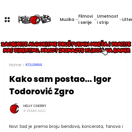
Filmovi
Umetnost
Muzika
Litte
i serije
i strip
Home
KOLUMNA
Kako sam postao... Igor
Todorović Zgro
HELLY CHERRY
9 YEARS AGO
Novi Sad je prema broju bendova, koncerata, fanova i