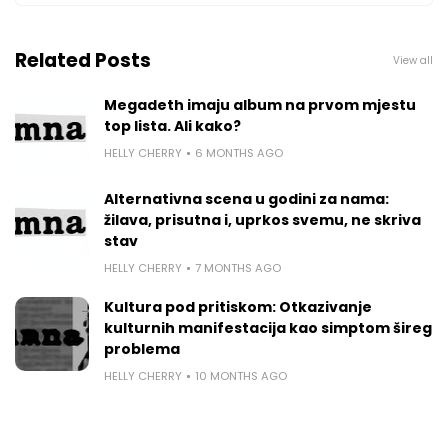
Related Posts
View all
Megadeth imaju album na prvom mjestu
top lista. Ali kako?
HELLY CHERRY
6 MONTHS AGO
Alternativna scena u godini za nama:
žilava, prisutna i, uprkos svemu, ne skriva
stav
HELLY CHERRY
7 MONTHS AGO
Kultura pod pritiskom: Otkazivanje
kulturnih manifestacija kao simptom šireg
problema
HELLY CHERRY
10 MONTHS AGO