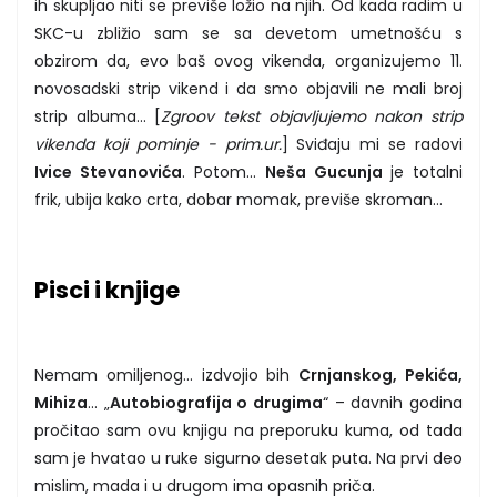
ih skupljao niti se previše ložio na njih. Od kada radim u
SKC-u zbližio sam se sa devetom umetnošću s
obzirom da, evo baš ovog vikenda, organizujemo 11.
novosadski strip vikend i da smo objavili ne mali broj
strip albuma... [
Zgroov tekst objavljujemo nakon strip
vikenda koji pominje - prim.ur.
] Sviđaju mi se radovi
Ivice Stevanovića
. Potom...
Neša Gucunja
je totalni
frik, ubija kako crta, dobar momak, previše skroman...
Pisci i knjige
Nemam omiljenog... izdvojio bih
Crnjanskog, Pekića,
Mihiza
... „
Autobiografija o drugima
“ – davnih godina
pročitao sam ovu knjigu na preporuku kuma, od tada
sam je hvatao u ruke sigurno desetak puta. Na prvi deo
mislim, mada i u drugom ima opasnih priča.