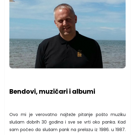
Bendovi, muzičari i albumi
Ovo mi je verovatno najteže pitanje pošto muziku
slušam dobrih 30 godina i sve se vrti oko panka. Kad
sam počeo da slušam pank na prelazu iz 1986. u 1987.