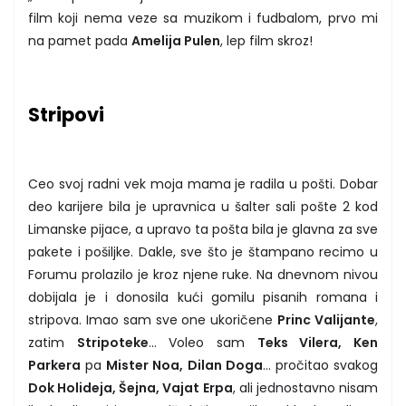
film koji nema veze sa muzikom i fudbalom, prvo mi
na pamet pada
Amelija Pulen
, lep film skroz!
Stripovi
Ceo svoj radni vek moja mama je radila u pošti. Dobar
deo karijere bila je upravnica u šalter sali pošte 2 kod
Limanske pijace, a upravo ta pošta bila je glavna za sve
pakete i pošiljke. Dakle, sve što je štampano recimo u
Forumu prolazilo je kroz njene ruke. Na dnevnom nivou
dobijala je i donosila kući gomilu pisanih romana i
stripova. Imao sam sve one ukoričene
Princ Valijante
,
zatim
Stripoteke
... Voleo sam
Teks Vilera, Ken
Parkera
pa
Mister Noa, Dilan Doga
... pročitao svakog
Dok Holideja, Šejna, Vajat Erpa
, ali jednostavno nisam