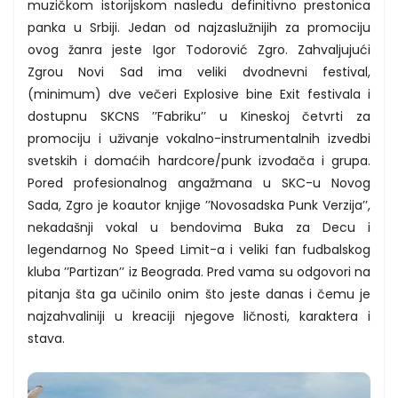
muzičkom istorijskom nasleđu definitivno prestonica
panka u Srbiji. Jedan od najzaslužnijih za promociju
ovog žanra jeste Igor Todorović Zgro. Zahvaljujući
Zgrou Novi Sad ima veliki dvodnevni festival,
(minimum) dve večeri Explosive bine Exit festivala i
dostupnu SKCNS ’’Fabriku’’ u Kineskoj četvrti za
promociju i uživanje vokalno-instrumentalnih izvedbi
svetskih i domaćih hardcore/punk izvođača i grupa.
Pored profesionalnog angažmana u SKC-u Novog
Sada, Zgro je koautor knjige ’’Novosadska Punk Verzija’’,
nekadašnji vokal u bendovima Buka za Decu i
legendarnog No Speed Limit-a i veliki fan fudbalskog
kluba ’’Partizan’’ iz Beograda. Pred vama su odgovori na
pitanja šta ga učinilo onim što jeste danas i čemu je
najzahvaliniji u kreaciji njegove ličnosti, karaktera i
stava.