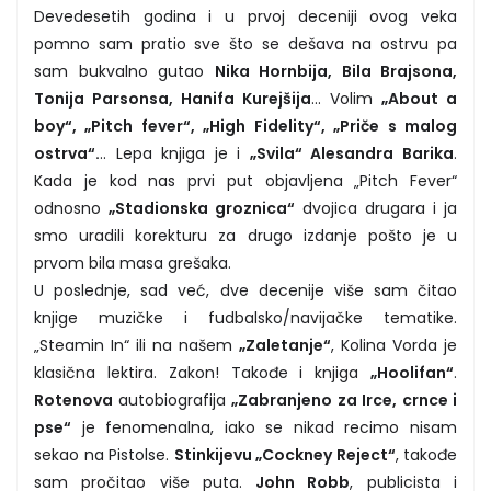
Devedesetih godina i u prvoj deceniji ovog veka
pomno sam pratio sve što se dešava na ostrvu pa
sam bukvalno gutao
Nika Hornbija, Bila Brajsona,
Tonija Parsonsa, Hanifa Kurejšija
... Volim
„About a
boy“, „Pitch fever“, „High Fidelity“, „Priče s malog
ostrva“.
.. Lepa knjiga je i
„Svila“ Alesandra Barika
.
Kada je kod nas prvi put objavljena „Pitch Fever“
odnosno
„Stadionska groznica“
dvojica drugara i ja
smo uradili korekturu za drugo izdanje pošto je u
prvom bila masa grešaka.
U poslednje, sad već, dve decenije više sam čitao
knjige muzičke i fudbalsko/navijačke tematike.
„Steamin In“ ili na našem
„Zaletanje“
, Kolina Vorda je
klasična lektira. Zakon! Takođe i knjiga
„Hoolifan“
.
Rotenova
autobiografija
„Zabranjeno za Irce, crnce i
pse“
je fenomenalna, iako se nikad recimo nisam
sekao na Pistolse.
Stinkijevu „Cockney Reject“
, takođe
sam pročitao više puta.
John Robb
, publicista i