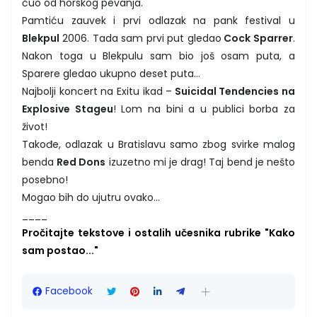
čuo od horskog pevanja.
Pamtiću zauvek i prvi odlazak na pank festival u
Blekpul
2006. Tada sam prvi put gledao
Cock Sparrer
.
Nakon toga u Blekpulu sam bio još osam puta, a
Sparere gledao ukupno deset puta...
Najbolji koncert na Exitu ikad –
Suicidal Tendencies na
Explosive Stageu
! Lom na bini a u publici borba za
život!
Takođe, odlazak u Bratislavu samo zbog svirke malog
benda
Red Dons
izuzetno mi je drag! Taj bend je nešto
posebno!
Mogao bih do ujutru ovako...
____
Pročitajte tekstove i ostalih učesnika rubrike "Kako
sam postao..."
Facebook