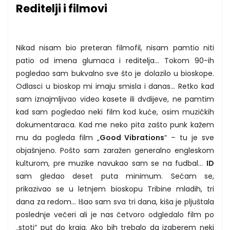
Reditelji i filmovi
Nikad nisam bio preteran filmofil, nisam pamtio niti
patio od imena glumaca i reditelja... Tokom 90-ih
pogledao sam bukvalno sve što je dolazilo u bioskope.
Odlasci u bioskop mi imaju smisla i danas... Retko kad
sam iznajmljivao video kasete ili dvdijeve, ne pamtim
kad sam pogledao neki film kod kuće, osim muzičkih
dokumentaraca. Kad me neko pita zašto punk kažem
mu da pogleda film „
Good Vibrations
“ – tu je sve
objašnjeno. Pošto sam zaražen generalno engleskom
kulturom, pre muzike navukao sam se na fudbal...
ID
sam gledao deset puta minimum. Sećam se,
prikazivao se u letnjem bioskopu Tribine mladih, tri
dana za redom... Išao sam sva tri dana, kiša je pljuštala
poslednje večeri ali je nas četvoro odgledalo film po
„stoti“ put do kraja. Ako bih trebalo da izaberem neki