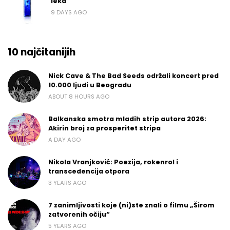
leka
9 DAYS AGO
10 najčitanijih
Nick Cave & The Bad Seeds održali koncert pred
10.000 ljudi u Beogradu
ABOUT 8 HOURS AGO
Balkanska smotra mladih strip autora 2026:
Akirin broj za prosperitet stripa
A DAY AGO
Nikola Vranjković: Poezija, rokenrol i
transcedencija otpora
3 YEARS AGO
7 zanimljivosti koje (ni)ste znali o filmu „Širom
zatvorenih očiju“
5 YEARS AGO