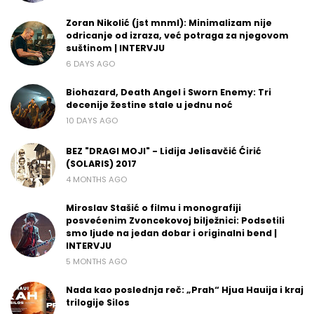
Zoran Nikolić (jst mnml): Minimalizam nije
odricanje od izraza, već potraga za njegovom
suštinom | INTERVJU
6 DAYS AGO
Biohazard, Death Angel i Sworn Enemy: Tri
decenije žestine stale u jednu noć
10 DAYS AGO
BEZ "DRAGI MOJI" - Lidija Jelisavčić Ćirić
(SOLARIS) 2017
4 MONTHS AGO
Miroslav Stašić o filmu i monografiji
posvećenim Zvoncekovoj bilježnici: Podsetili
smo ljude na jedan dobar i originalni bend |
INTERVJU
5 MONTHS AGO
Nada kao poslednja reč: „Prah“ Hjua Hauija i kraj
trilogije Silos