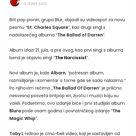
3 YEARS AGO
Brit pop pioniri, grupa Blur, objavili su videospot za novu
pesmu “
St. Charles Square
”, kao drugi singl s
nadolazećeg albuma “
The Ballad of Darren
“.
Album izlazi 21. jula, a pre ovog, kao prvi singl s albuma
bend je objavio singl “
The Narcissist
”.
Novi album je, kaže
Albarn
, “potresan album,
razmišljanje i komentar o tome gde se sada nalazimo.”
Po njihovim rečima „
The Ballad Of Darren
“ je prilično
nesvesna posveta britpop eri, životu i muzici koju su
voleli. Podsetimo, ovo izdanje biće i prvi studijski album
Blura
posle osam godina i povratničkog izdanja “
The
Magic Whip
”.
Toby L
režirao je crno-beli video, koji je sastavljen od