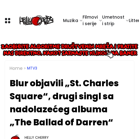
Filmovi
Umetnost
Muzika
Litte
i serije
i strip
Home
MTV3
Blur objavili „St. Charles
Square“, drugi singl sa
nadolazećeg albuma
„The Ballad of Darren“
HELLY CHERRY