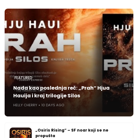
FEATURED
Nada kao poslednja reč: „Prah“ Hjua
Hauija i kraj trilogije Silos
HELLY CHERRY
10 DAYS AGO
„Osiris Rising“ – SF noar koji se ne
propušta