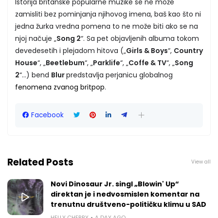
Istorija britanske popularne muzike se ne može
zamisliti bez pominjanja njihovog imena, baš kao što ni
jedna žurka vredna pomena to ne može biti ako se na
njoj načuje „
Song 2
“. Sa pet objavljenih albuma tokom
devedesetih i plejadom hitova („
Girls & Boys
“,
Country
House
“, „
Beetlebum
“, „
Parklife
“, „
Coffe & TV
“, „
Song
2
“…) bend
Blur
predstavlja perjanicu globalnog
fenomena zvanog britpop
.
Facebook
Related Posts
View all
Novi Dinosaur Jr. singl „Blowin' Up“
direktan je i nedvosmislen komentar na
trenutnu društveno-političku klimu u SAD
HELLY CHERRY
A DAY AGO