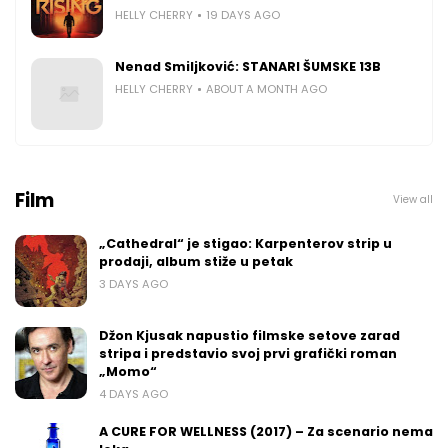
HELLY CHERRY
19 DAYS AGO
Nenad Smiljković: STANARI ŠUMSKE 13B
HELLY CHERRY
ABOUT A MONTH AGO
Film
View all
„Cathedral“ je stigao: Karpenterov strip u
prodaji, album stiže u petak
3 DAYS AGO
Džon Kjusak napustio filmske setove zarad
stripa i predstavio svoj prvi grafički roman
„Momo“
4 DAYS AGO
A CURE FOR WELLNESS (2017) – Za scenario nema