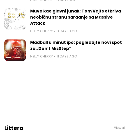
Muva kao glavni junak: Tom Vejts otkriva
neobičnu stranu saradnje sa Massive
Attack
HELLY CHERRY
8 DAYS AGO
Madball u minut ipo: pogledajte novi spot
za „Don't MisStep“
HELLY CHERRY
11 DAYS AGO
Littera
View all