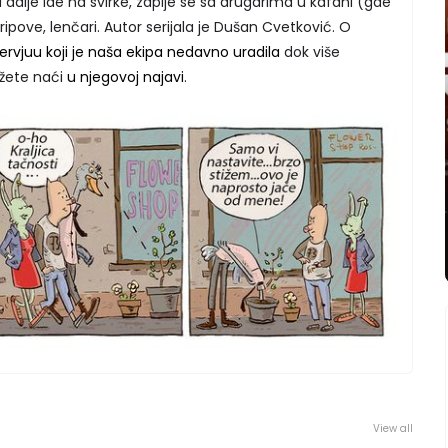
i, i dalje ide na svirke, zapije se sa drugarima u kafani (gde
tripove, lenčari. Autor serijala je Dušan Cvetković. O
tervjuu koji je naša ekipa nedavno uradila
dok više
žete naći
u njegovoj najavi
.
View all