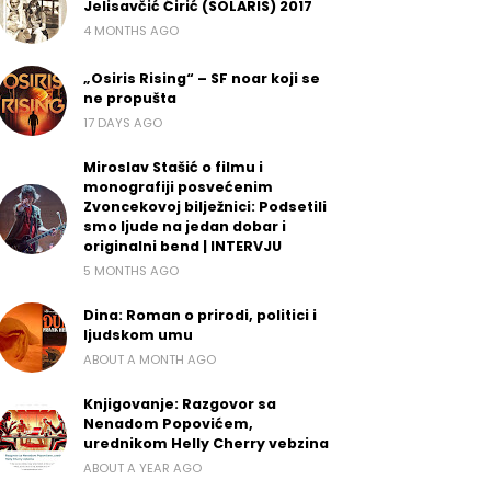
Jelisavčić Ćirić (SOLARIS) 2017
4 MONTHS AGO
„Osiris Rising“ – SF noar koji se
ne propušta
17 DAYS AGO
Miroslav Stašić o filmu i
monografiji posvećenim
Zvoncekovoj bilježnici: Podsetili
smo ljude na jedan dobar i
originalni bend | INTERVJU
5 MONTHS AGO
Dina: Roman o prirodi, politici i
ljudskom umu
ABOUT A MONTH AGO
Knjigovanje: Razgovor sa
Nenadom Popovićem,
urednikom Helly Cherry vebzina
ABOUT A YEAR AGO