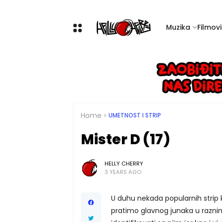
Muzika
Filmovi 
Home
UMETNOST I STRIP
Mister D (17)
HELLY CHERRY
3 YEARS AGO
U duhu nekada popularnih strip k
pratimo glavnog junaka u raznim