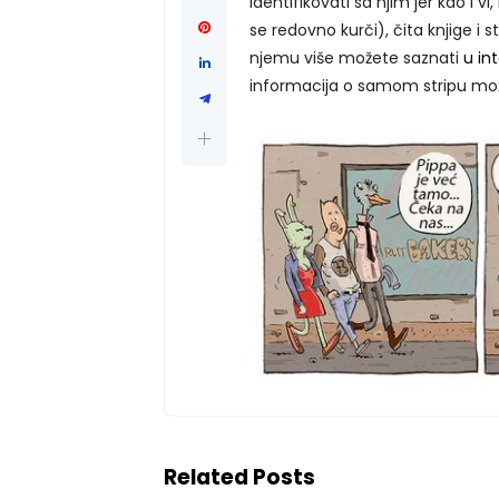
identifikovati sa njim jer kao i v
se redovno kurči), čita knjige i s
njemu više možete saznati
u in
informacija o samom stripu mo
Related Posts