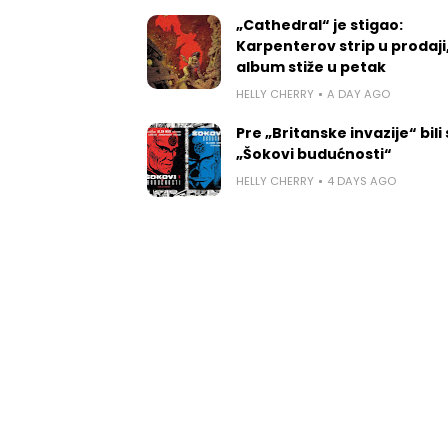
„Cathedral“ je stigao:
Karpenterov strip u prodaji
album stiže u petak
HELLY CHERRY
A DAY AGO
Pre „Britanske invazije“ bili
„Šokovi budućnosti“
HELLY CHERRY
4 DAYS AGO