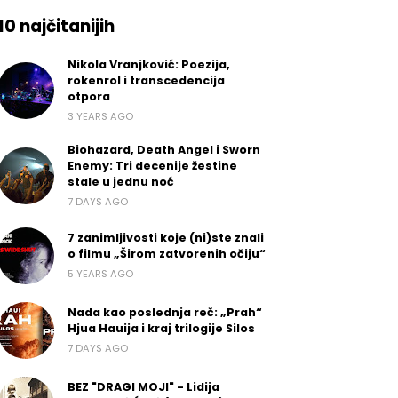
10 najčitanijih
Nikola Vranjković: Poezija,
rokenrol i transcedencija
otpora
3 YEARS AGO
Biohazard, Death Angel i Sworn
Enemy: Tri decenije žestine
stale u jednu noć
7 DAYS AGO
7 zanimljivosti koje (ni)ste znali
o filmu „Širom zatvorenih očiju“
5 YEARS AGO
Nada kao poslednja reč: „Prah“
Hjua Hauija i kraj trilogije Silos
7 DAYS AGO
BEZ "DRAGI MOJI" - Lidija