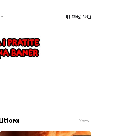
13k
3k
Littera
View all