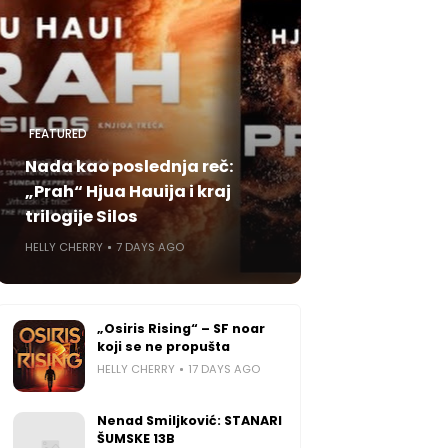
FEATURED
Nada kao poslednja reč:
„Prah“ Hjua Hauija i kraj
trilogije Silos
HELLY CHERRY
7 DAYS AGO
„Osiris Rising“ – SF noar
koji se ne propušta
HELLY CHERRY
17 DAYS AGO
Nenad Smiljković: STANARI
ŠUMSKE 13B