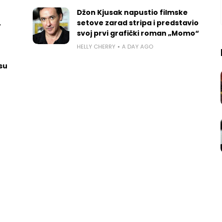
Džon Kjusak napustio filmske
,
setove zarad stripa i predstavio
svoj prvi grafički roman „Momo“
HELLY CHERRY
A DAY AGO
 su