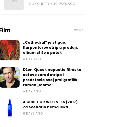
HELLY CHERRY
30 DAYS AGO
Film
View all
„Cathedral“ je stigao:
Karpenterov strip u prodaji,
album stiže u petak
A DAY AGO
Džon Kjusak napustio filmske
setove zarad stripa i
predstavio svoj prvi grafički
roman „Momo“
A DAY AGO
A CURE FOR WELLNESS (2017) –
Za scenario nema leka
6 DAYS AGO