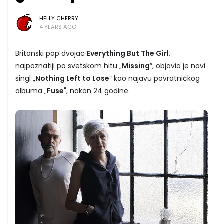
HELLY CHERRY
4 YEARS AGO
Britanski pop dvojac
Everything But The Girl
,
najpoznatiji po svetskom hitu „
Missing
”, objavio je novi
singl „
Nothing Left to Lose
” kao najavu povratničkog
albuma „
Fuse
", nakon 24 godine.