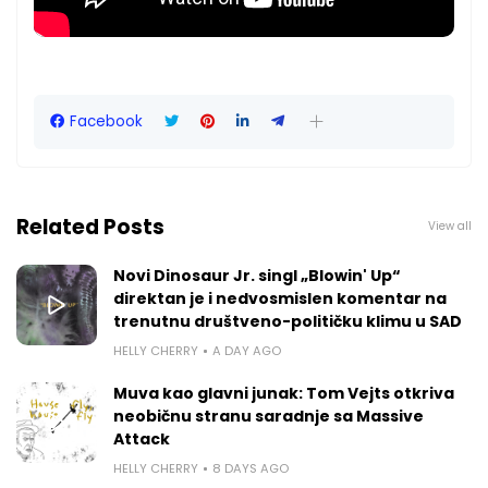
Facebook
Related Posts
View all
Novi Dinosaur Jr. singl „Blowin' Up“
direktan je i nedvosmislen komentar na
trenutnu društveno-političku klimu u SAD
HELLY CHERRY
A DAY AGO
Muva kao glavni junak: Tom Vejts otkriva
neobičnu stranu saradnje sa Massive
Attack
HELLY CHERRY
8 DAYS AGO