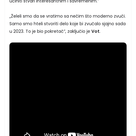
učiniti stvari interesantnim i savremenim.”
„Želeli smo da se vratimo sa nečim što moderno zvuči.
Samo smo hteli stvoriti delo koje bi zvučalo sjajno sada
u 2023. To je bio pokretač”, zaključio je
Vot
.