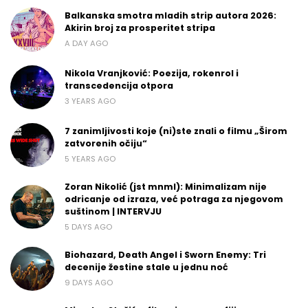
Balkanska smotra mladih strip autora 2026:
Akirin broj za prosperitet stripa
A DAY AGO
Nikola Vranjković: Poezija, rokenrol i
transcedencija otpora
3 YEARS AGO
7 zanimljivosti koje (ni)ste znali o filmu „Širom
zatvorenih očiju“
5 YEARS AGO
Zoran Nikolić (jst mnml): Minimalizam nije
odricanje od izraza, već potraga za njegovom
suštinom | INTERVJU
5 DAYS AGO
Biohazard, Death Angel i Sworn Enemy: Tri
decenije žestine stale u jednu noć
9 DAYS AGO