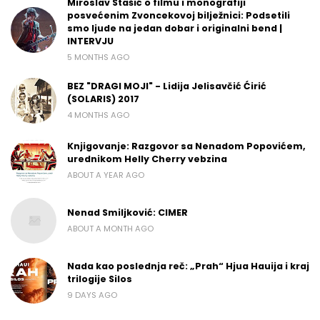
Miroslav Stašić o filmu i monografiji
posvećenim Zvoncekovoj bilježnici: Podsetili
smo ljude na jedan dobar i originalni bend |
INTERVJU
5 MONTHS AGO
BEZ "DRAGI MOJI" - Lidija Jelisavčić Ćirić
(SOLARIS) 2017
4 MONTHS AGO
Knjigovanje: Razgovor sa Nenadom Popovićem,
urednikom Helly Cherry vebzina
ABOUT A YEAR AGO
Nenad Smiljković: CIMER
ABOUT A MONTH AGO
Nada kao poslednja reč: „Prah“ Hjua Hauija i kraj
trilogije Silos
9 DAYS AGO