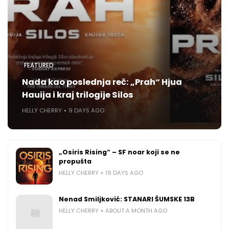
FEATURED
Nada kao poslednja reč: „Prah“ Hjua
Hauija i kraj trilogije Silos
HELLY CHERRY
9 DAYS AGO
„Osiris Rising“ – SF noar koji se ne
propušta
HELLY CHERRY
19 DAYS AGO
Nenad Smiljković: STANARI ŠUMSKE 13B
HELLY CHERRY
ABOUT A MONTH AGO