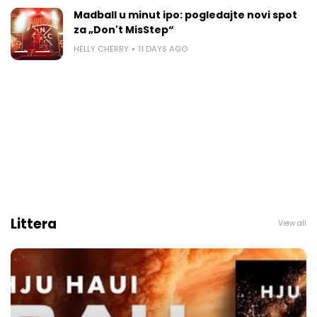
Madball u minut ipo: pogledajte novi spot
za „Don't MisStep“
HELLY CHERRY
11 DAYS AGO
Littera
View all