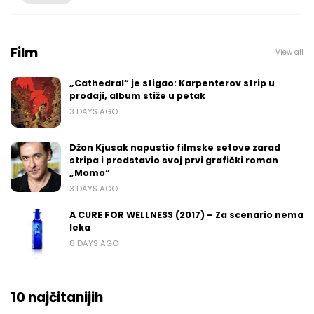
Film
View all
„Cathedral“ je stigao: Karpenterov strip u
prodaji, album stiže u petak
3 DAYS AGO
Džon Kjusak napustio filmske setove zarad
stripa i predstavio svoj prvi grafički roman
„Momo“
3 DAYS AGO
A CURE FOR WELLNESS (2017) – Za scenario nema
leka
8 DAYS AGO
10 najčitanijih