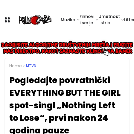
Filmovi
Umetnost
Muzika
Litte
i serije
i strip
Home
MTV3
Pogledajte povratnički
EVERYTHING BUT THE GIRL
spot-singl „Nothing Left
to Lose“, prvi nakon 24
godina pauze