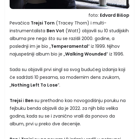
foto:
Edvard Bišop
Pevačica
Trejsi Torn
(Tracey Thorn) i multi-
instrumentalista
Ben Vot
(Watt) objavili su 10 studijskih
albuma pre nego što su se razišli 2000. godine, a
poslednji im je bio „
Temperamental
” iz 1999. Njihov
najuspešniji album bio je „
Walking Wounded
” iz 1996.
Sada su objavili prvi singl sa svog budućeg izdanja koji
će sadržati 10 pesama, sa modernim dens zvukom,
„
Nothing Left To Lose
”.
Trejsi
i
Ben
su prethodno kao novogodišnju poruku na
fejbuku benda objavili da je 2022. za njih bila velika
godina, kada su se i zvanično vraili da ponovo da
album, prvi u preko dve decenije.