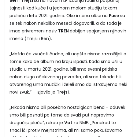
Ben
i
Trejsi
su na novom LP izdanju radili u potpunoj
tajnosti kod kuće i u jednom malom studiju tokom
proleća i leta 2021. godine. Oko imena albuma
Fuse
su
se tek nakon nekoliko meseci dogovorili, a do tada je
imao privremeni naziv
TREN
dobijen spajanjem njihovih
imena (Trejsi i Ben).
„Možda će zvučati čudno, ali uopšte nismo razmišljali o
tome kako će album na kraju ispasti. Kada smo ušli u
studio u martu 2021. godine, bili smo svesni pritiska
nakon dugo očekivanog povratka, ali smo takođe bili
otvorenog uma muzički i želeli smo da istražujemo neki
novi zvuk.” – izjavila je
Trejsi
.
„Nikada nismo bili posebno nostalgičan bend – oduvek
smo bili poznati po tome da svaki put napravimo
drugačiju ploču”, rekao je
Vot
za NME. „Ponekad to
znači ići protiv mejnstrima, ali mi samo pokušavamo