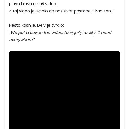
plavu kravu u naš video.
A taj video je učinio da naš život postane - kao san.”
Nešto kasnije, Dejv je tvrdio:
"
We put a cow in the video, to signify reality. It peed
everywhere.
"