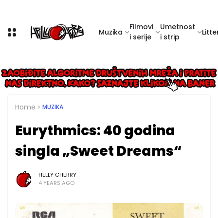
Filmovi
Umetnost
Muzika
Litte
i serije
i strip
Home
MUZIKA
Eurythmics: 40 godina
singla „Sweet Dreams“
HELLY CHERRY
4 YEARS AGO