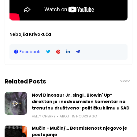
Nebojša Krivokuća
Facebook
Related Posts
View all
Novi Dinosaur Jr. singl „Blowin' Up“
direktan je i nedvosmislen komentar na
trenutnu društveno-političku klimu u SAD
HELLY CHERRY
ABOUT 15 HOURS AGO
Mučin - Mučin/... Besmislenost njegovo je
postojanje