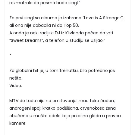
razmatrala da pesma bude singl.”
Za prvi singl sa albuma je izabrana “Love is A Stranger”,
ali ona nije dobacila ni do Top 50.
A onda je neki radijski DJ iz Klivlenda počeo da vrti
“Sweet Dreams”, a telefon u studiju se usijao.”
*
Za globalni hit je, u tom trenutku, bilo potrebno još
nešto.
Video.
MTV do tada nije na emitovanju imao tako čudan,
androgeni spoj: kratko podšišana, crvenokosa žena
obučena u muško odelo koja prkosno gleda u pravcu
kamere.