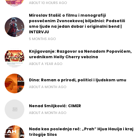
ABOUT 10 HOURS AGO
Miroslav Stašić o filmu i monografiji
posvećenim Zvoncekovoj bilježnici: Podsetili
smo ljude na jedan dobar i originalni bend |
INTERVJU
5 MONTHS AGO
Knjigovanje: Razgovor sa Nenadom Popovićem,
urednikom Helly Cherry vebzina
ABOUT A YEAR AGO
Dina: Roman o prirodi, politici i ljudskom umu
ABOUT A MONTH AGO
Nenad Smiljković: CIMER
ABOUT A MONTH AGO
Nada kao poslednja reč: „Prah“ Hjua Hauija i kraj
trilogije Silos