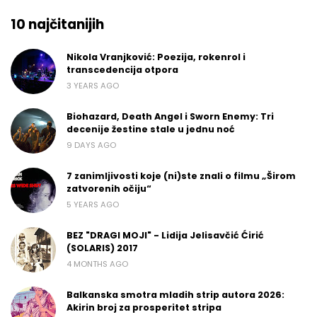
10 najčitanijih
Nikola Vranjković: Poezija, rokenrol i
transcedencija otpora
3 YEARS AGO
Biohazard, Death Angel i Sworn Enemy: Tri
decenije žestine stale u jednu noć
9 DAYS AGO
7 zanimljivosti koje (ni)ste znali o filmu „Širom
zatvorenih očiju“
5 YEARS AGO
BEZ "DRAGI MOJI" - Lidija Jelisavčić Ćirić
(SOLARIS) 2017
4 MONTHS AGO
Balkanska smotra mladih strip autora 2026:
Akirin broj za prosperitet stripa