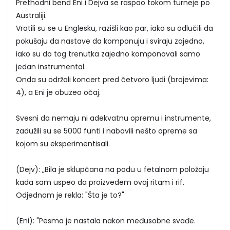
Prethodni bend Eni i Dejva se raspao tokom turneje po
Australiji.
Vratili su se u Englesku, razišli kao par, iako su odlučili da
pokušaju da nastave da komponuju i sviraju zajedno,
iako su do tog trenutka zajedno komponovali samo
jedan instrumental.
Onda su održali koncert pred četvoro ljudi (brojevima:
4), a Eni je obuzeo očaj.
Svesni da nemaju ni adekvatnu opremu i instrumente,
zadužili su se 5000 funti i nabavili nešto opreme sa
kojom su eksperimentisali.
(Dejv): „Bila je sklupčana na podu u fetalnom položaju
kada sam uspeo da proizvedem ovaj ritam i rif.
Odjednom je rekla: "Šta je to?"
(Eni): "Pesma je nastala nakon međusobne svađe.