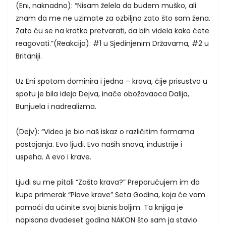
(Eni, naknadno): “Nisam želela da budem muško, ali
znam da me ne uzimate za ozbiljno zato što sam žena.
Zato ću se na kratko pretvarati, da bih videla kako ćete
reagovati.”(Reakcija): #1 u Sjedinjenim Državama, #2 u
Britaniji.
Uz Eni spotom dominira i jedna – krava, čije prisustvo u
spotu je bila ideja Dejva, inače obožavaoca Dalija,
Bunjuela i nadrealizma.
(Dejv): “Video je bio naš iskaz o različitim formama
postojanja. Evo ljudi. Evo naših snova, industrije i
uspeha. A evo i krave.
Ljudi su me pitali “Zašto krava?” Preporučujem im da
kupe primerak “Plave krave” Seta Godina, koja će vam
pomoći da učinite svoj biznis boljim. Ta knjiga je
napisana dvadeset godina NAKON što sam ja stavio