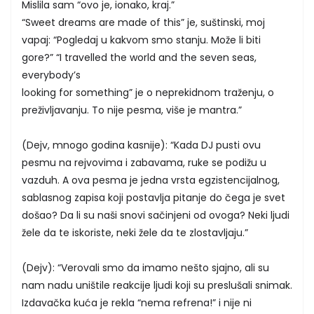
Mislila sam “ovo je, ionako, kraj.”
“Sweet dreams are made of this” je, suštinski, moj
vapaj: “Pogledaj u kakvom smo stanju. Može li biti
gore?” “I travelled the world and the seven seas,
everybody’s
looking for something” je o neprekidnom traženju, o
preživljavanju. To nije pesma, više je mantra.”
(Dejv, mnogo godina kasnije): “Kada DJ pusti ovu
pesmu na rejvovima i zabavama, ruke se podižu u
vazduh. A ova pesma je jedna vrsta egzistencijalnog,
sablasnog zapisa koji postavlja pitanje do čega je svet
došao? Da li su naši snovi sačinjeni od ovoga? Neki ljudi
žele da te iskoriste, neki žele da te zlostavljaju.”
(Dejv): “Verovali smo da imamo nešto sjajno, ali su
nam nadu uništile reakcije ljudi koji su preslušali snimak.
Izdavačka kuća je rekla “nema refrena!” i nije ni