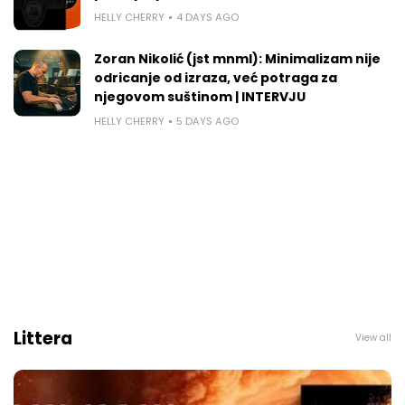
HELLY CHERRY
4 DAYS AGO
Zoran Nikolić (jst mnml): Minimalizam nije
odricanje od izraza, već potraga za
njegovom suštinom | INTERVJU
HELLY CHERRY
5 DAYS AGO
Littera
View all