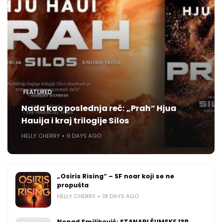
FEATURED
Nada kao poslednja reč: „Prah“ Hjua
Hauija i kraj trilogije Silos
HELLY CHERRY
9 DAYS AGO
„Osiris Rising“ – SF noar koji se ne
propušta
HELLY CHERRY
18 DAYS AGO
Nenad Smiljković: STANARI ŠUMSKE 13B