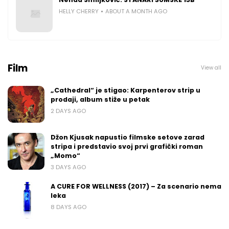
HELLY CHERRY
ABOUT A MONTH AGO
Film
View all
„Cathedral“ je stigao: Karpenterov strip u
prodaji, album stiže u petak
2 DAYS AGO
Džon Kjusak napustio filmske setove zarad
stripa i predstavio svoj prvi grafički roman
„Momo“
3 DAYS AGO
A CURE FOR WELLNESS (2017) – Za scenario nema
leka
8 DAYS AGO