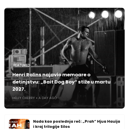
FEATURED
Henri Rolins najavio memoare o
detinjstvu: „Bait Dog Boy“ stiže u martu
2027.
HELLY CHERRY
A DAY AGO
Nada kao poslednja reč: „Prah“ Hjua Hauija
i kraj trilogije Silos