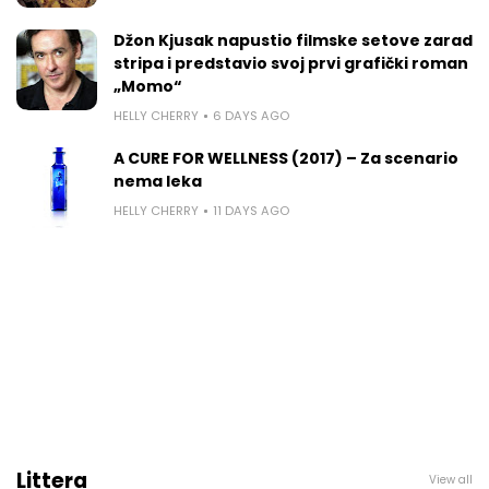
Džon Kjusak napustio filmske setove zarad
stripa i predstavio svoj prvi grafički roman
„Momo“
HELLY CHERRY
6 DAYS AGO
A CURE FOR WELLNESS (2017) – Za scenario
nema leka
HELLY CHERRY
11 DAYS AGO
Littera
View all