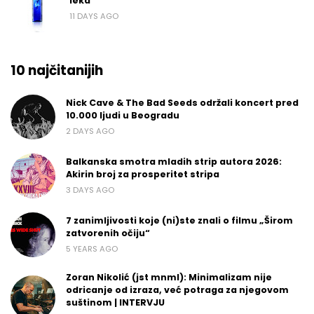
leka
11 DAYS AGO
10 najčitanijih
Nick Cave & The Bad Seeds održali koncert pred
10.000 ljudi u Beogradu
2 DAYS AGO
Balkanska smotra mladih strip autora 2026:
Akirin broj za prosperitet stripa
3 DAYS AGO
7 zanimljivosti koje (ni)ste znali o filmu „Širom
zatvorenih očiju“
5 YEARS AGO
Zoran Nikolić (jst mnml): Minimalizam nije
odricanje od izraza, već potraga za njegovom
suštinom | INTERVJU