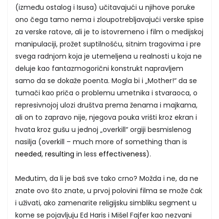
(između ostalog i Isusa) učitavajući u njihove poruke
ono čega tamo nema i zloupotrebljavajući verske spise
za verske ratove, ali je to istovremeno i film o medijskoj
manipulaciji, prožet suptilnošću, sitnim tragovima i pre
svega radnjom koja je utemeljena u realnosti u koja ne
deluje kao fantazmogorični konstrukt napravljem
samo da se dokaže poenta. Mogla bi i „Mother!“ da se
tumači kao priča o problemu umetnika i stvaraoca, o
represivnojoj ulozi društva prema ženama i majkama,
ali on to zapravo nije, njegova pouka vrišti kroz ekran i
hvata kroz gušu u jednoj „overkill“ orgiji besmislenog
nasilja (overkill – much more of something than is
needed
,
resulting
in less
effectiveness
).
Međutim, da li je baš sve tako crno? Možda i ne, da ne
znate ovo što znate, u prvoj polovini filma se može čak
i uživati, ako zamenarite religijsku simbliku segment u
kome se pojavljuju Ed Haris i Mišel Fajfer kao nezvani