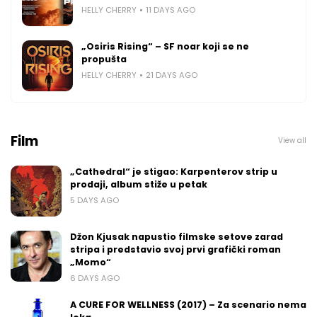
HELLY CHERRY
11 DAYS AGO
„Osiris Rising“ – SF noar koji se ne
propušta
HELLY CHERRY
21 DAYS AGO
Film
View all
„Cathedral“ je stigao: Karpenterov strip u
prodaji, album stiže u petak
5 DAYS AGO
Džon Kjusak napustio filmske setove zarad
stripa i predstavio svoj prvi grafički roman
„Momo“
6 DAYS AGO
A CURE FOR WELLNESS (2017) – Za scenario nema