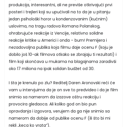
produkcija, interesantni, ali ne previše otkrivajući prvi
posteri i trejleri koji su upućivali na to da je u pitanju
jedan psihološki horor u kondenzovanim (kućnim)
uslovima, na tragu radova Romana Polanskog,
ohrabrujuće reakcije iz Vencije, relativno solidne
reakcije kritike u Americi i onda – bum! Premijera i
nezadovoljna publika koja filmu daje ocenu F (koju je
dobilo još 10-ak filmova otkako se zbrajaju ti rezultati) i
film koji skončava u mukama na blagajnama zaradivši
oko 17 miliona na ipak solidan budžet od 30.
I šta je krenulo po zlu? Reditelj Daren Aronovski reći će
vam u intervjuima da je on sve to predvideo i da je film
snimio sa namerom da izazove oštru reakciju i
provocira gledaoca. Ali koliko god on bio pun
opravdanja i izgovora, verujem da ga nije snimio sa
namerom da dobije od publike ocenu F (ili što bi mi
rekli „keca ko vrata“).