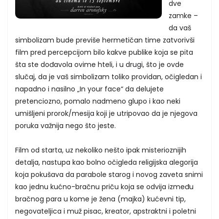
dve
zamke –
da vaš
simbolizam bude previše hermetičan time zatvorivši
film pred percepcijom bilo kakve publike koja se pita
šta ste dođavola ovime hteli, i u drugi, što je ovde
slučaj, da je vaš simbolizam toliko providan, očigledan i
napadno i nasilno „In your face“ da delujete
pretenciozno, pomalo nadmeno glupo i kao neki
umišljeni prorok/mesija koji je utripovao da je njegova
poruka važnija nego što jeste.
Film od starta, uz nekoliko nešto ipak misterioznijih
detalja, nastupa kao bolno očigleda religijska alegorija
koja pokušava da parabole starog i novog zaveta snimi
kao jednu kućno-bračnu priču koja se odvija između
bračnog para u kome je žena (majka) kućevni tip,
negovateljica i muž pisac, kreator, apstraktni i poletni