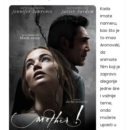
Kada
imate
nameru,
kao što je
to imao
Aronovski,
da
snimate
film koji je
zapravo
alegorije
jedne šire
i važnije
teme,
onda
možete
upasti u