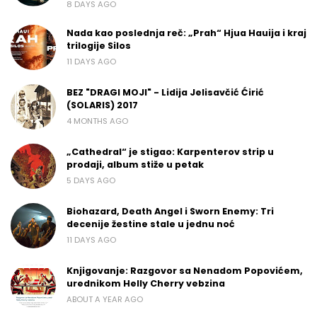
8 DAYS AGO
Nada kao poslednja reč: „Prah“ Hjua Hauija i kraj
trilogije Silos
11 DAYS AGO
BEZ "DRAGI MOJI" - Lidija Jelisavčić Ćirić
(SOLARIS) 2017
4 MONTHS AGO
„Cathedral“ je stigao: Karpenterov strip u
prodaji, album stiže u petak
5 DAYS AGO
Biohazard, Death Angel i Sworn Enemy: Tri
decenije žestine stale u jednu noć
11 DAYS AGO
Knjigovanje: Razgovor sa Nenadom Popovićem,
urednikom Helly Cherry vebzina
ABOUT A YEAR AGO