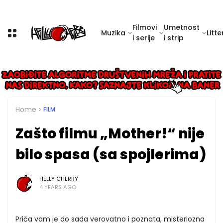
Filmovi
Umetnost
Muzika
Litte
i serije
i strip
Home
FILM
Zašto filmu „Mother!“ nije
bilo spasa (sa spojlerima)
HELLY CHERRY
4 YEARS AGO
Priča vam je do sada verovatno i poznata, misteriozna