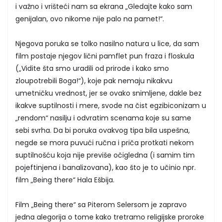
i važno i vrišteći nam sa ekrana „Gledajte kako sam
genijalan, ovo nikome nije palo na pamet!“.
Njegova poruka se tolko nasilno natura u lice, da sam
film postaje njegov lični pamflet pun fraza i floskula
(„Vidite šta smo uradili od prirode i kako smo
zloupotrebili Boga!“), koje pak nemaju nikakvu
umetničku vrednost, jer se ovako snimljene, dakle bez
ikakve suptilnosti i mere, svode na čist egzibiconizam u
„rendom“ nasilju i odvratim scenama koje su same
sebi svrha. Da bi poruka ovakvog tipa bila uspešna,
negde se mora puvući ručna i priča protkati nekom
suptilnošću koja nije previše očigledna (i samim tim
pojeftinjena i banalizovana), kao što je to učinio npr.
film „Being there“ Hala Ešbija.
Film „Being there“ sa Piterom Selersom je zapravo
jedna alegorija o tome kako tretramo religijske proroke