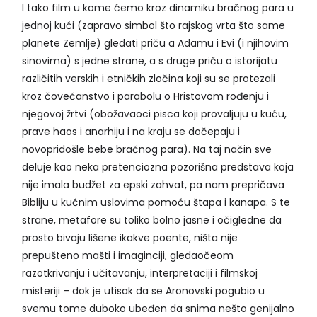
I tako film u kome ćemo kroz dinamiku bračnog para u
jednoj kući (zapravo simbol što rajskog vrta što same
planete Zemlje) gledati priču a Adamu i Evi (i njihovim
sinovima) s jedne strane, a s druge priču o istorijatu
različitih verskih i etničkih zločina koji su se protezali
kroz čovečanstvo i parabolu o Hristovom rođenju i
njegovoj žrtvi (obožavaoci pisca koji provaljuju u kuću,
prave haos i anarhiju i na kraju se dočepaju i
novopridošle bebe bračnog para). Na taj način sve
deluje kao neka pretenciozna pozorišna predstava koja
nije imala budžet za epski zahvat, pa nam prepričava
Bibliju u kućnim uslovima pomoću štapa i kanapa. S te
strane, metafore su toliko bolno jasne i očigledne da
prosto bivaju lišene ikakve poente, ništa nije
prepušteno mašti i imaginciji, gledaočeom
razotkrivanju i učitavanju, interpretaciji i filmskoj
misteriji – dok je utisak da se Aronovski pogubio u
svemu tome duboko ubeđen da snima nešto genijalno