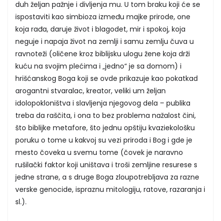
duh željan pažnje i divljenja mu. U tom braku koji će se
ispostaviti kao simbioza između majke prirode, one
koja rađa, daruje život i blagodet, mir i spokoj, koja
neguje i napaja život na zemlji i samu zemlju čuva u
ravnoteži (oličene kroz biblijsku ulogu žene koja drži
kuću na svojim plećima i „jedno“ je sa domom) i
hrišćanskog Boga koji se ovde prikazuje kao pokatkad
arogantni stvaralac, kreator, veliki um željan
idolopokloništva i slavljenja njegovog dela – publika
treba da raščita, i ona to bez problema nažalost čini,
što biblijke metafore, što jednu opštiju kvaziekološku
poruku o tome u kakvoj su vezi priroda i Bog i gde je
mesto čoveka u svemu tome (čovek je naravno
rušilački faktor koji uništava i troši zemljine resurese s
jedne strane, a s druge Boga zloupotrebljava za razne
verske genocide, ispraznu mitologiju, ratove, razaranja i
sl.).