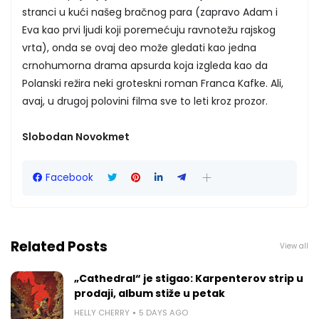
stranci u kući našeg bračnog para (zapravo Adam i
Eva kao prvi ljudi koji poremećuju ravnotežu rajskog
vrta), onda se ovaj deo može gledati kao jedna
crnohumorna drama apsurda koja izgleda kao da
Polanski režira neki groteskni roman Franca Kafke. Ali,
avaj, u drugoj polovini filma sve to leti kroz prozor.
Slobodan Novokmet
Facebook
Related Posts
View all
„Cathedral“ je stigao: Karpenterov strip u
prodaji, album stiže u petak
HELLY CHERRY
5 DAYS AGO