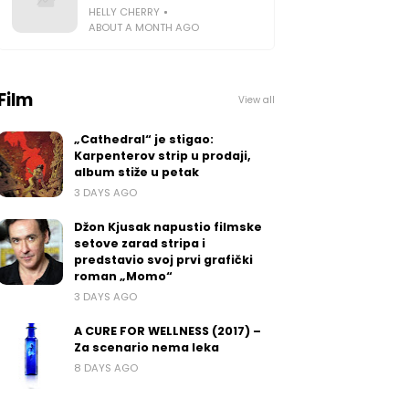
HELLY CHERRY
ABOUT A MONTH AGO
Film
View all
„Cathedral“ je stigao:
Karpenterov strip u prodaji,
album stiže u petak
3 DAYS AGO
Džon Kjusak napustio filmske
setove zarad stripa i
predstavio svoj prvi grafički
roman „Momo“
3 DAYS AGO
A CURE FOR WELLNESS (2017) –
Za scenario nema leka
8 DAYS AGO