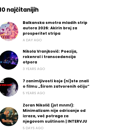
10 najčitanijih
Balkanska smotra mladih strip
autora 2026: Akirin broj za
prosperitet stripa
A DAY AGO
Nikola Vranjković: Poezija,
rokenrol i transcedencija
otpora
3 YEARS AGO
7 zanimljivosti koje (ni)ste znali
o filmu „Širom zatvorenih očiju“
5 YEARS AGO
Zoran Nikolić (jst mnml):
Minimalizam nije odricanje od
izraza, već potraga za
njegovom suštinom | INTERVJU
5 DAYS AGO