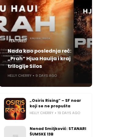
FEATURED
Nada kao poslednja reč:
„Prah“ Hjua Hauija i kraj
trilogije Silos
HELLY CHERRY
9 DAYS AGO
„Osiris Rising“ – SF noar
koji se ne propušta
HELLY CHERRY
19 DAYS AGO
Nenad Smiljković: STANARI
ŠUMSKE 13B