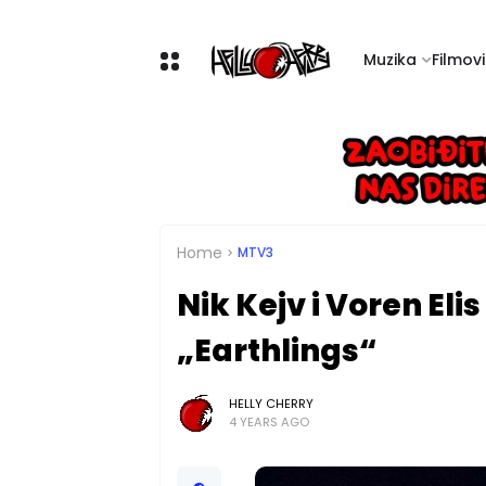
Muzika
Filmovi 
Home
MTV3
Nik Kejv i Voren Eli
„Earthlings“
HELLY CHERRY
4 YEARS AGO