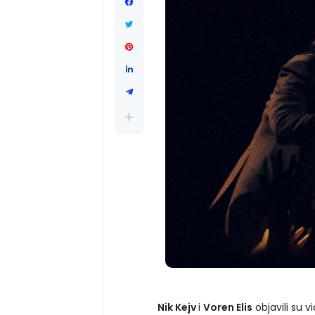
Nik Kejv
i
Voren Elis
objavili su 