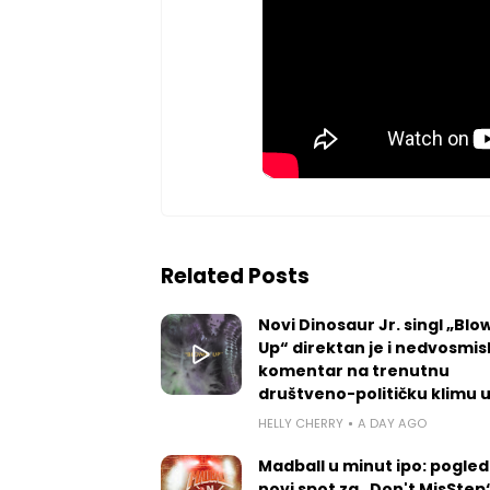
Related Posts
Novi Dinosaur Jr. singl „Blow
Up“ direktan je i nedvosmis
komentar na trenutnu
društveno-političku klimu 
HELLY CHERRY
A DAY AGO
Madball u minut ipo: pogled
novi spot za „Don't MisStep