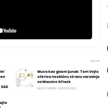
View all
in'
Muva kao glavni junak: Tom Vejts
len
otkriva neobičnu stranu saradnje
sa Massive Attack
u SAD
HELLY CHERRY
8 DAYS AGO
ajte
“