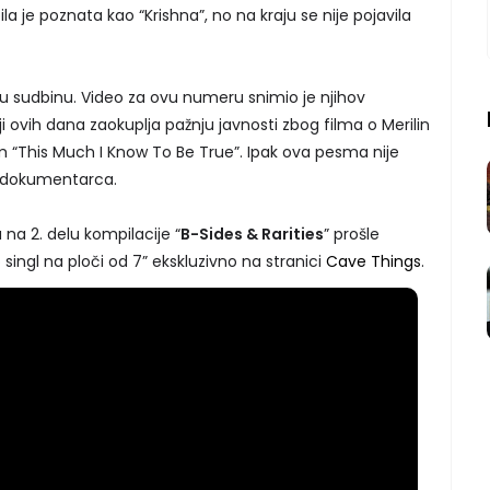
a je poznata kao “Krishna”, no na kraju se nije pojavila
nu sudbinu. Video za ovu numeru snimio je njihov
i ovih dana zaokuplja pažnju javnosti zbog filma o Merilin
m “This Much I Know To Be True”. Ipak ova pesma nije
ji dokumentarca.
 na 2. delu kompilacije “
B-Sides & Rarities
” prošle
singl na ploči od 7” ekskluzivno na stranici
Cave Things
.