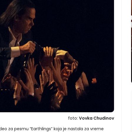
foto:
Vovka Chudinov
video za pesmu “Earthlings” koja je nastala za vreme