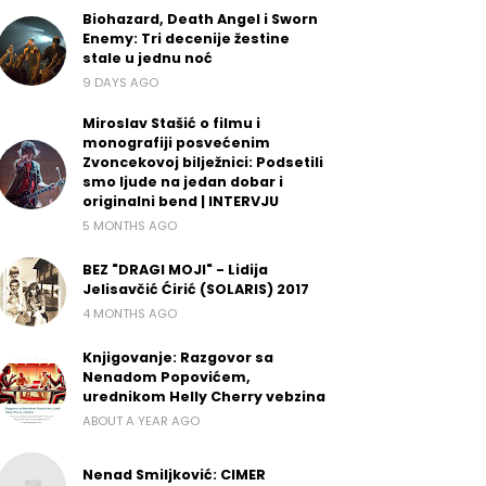
Biohazard, Death Angel i Sworn
Enemy: Tri decenije žestine
stale u jednu noć
9 DAYS AGO
Miroslav Stašić o filmu i
monografiji posvećenim
Zvoncekovoj bilježnici: Podsetili
smo ljude na jedan dobar i
originalni bend | INTERVJU
5 MONTHS AGO
BEZ "DRAGI MOJI" - Lidija
Jelisavčić Ćirić (SOLARIS) 2017
4 MONTHS AGO
Knjigovanje: Razgovor sa
Nenadom Popovićem,
urednikom Helly Cherry vebzina
ABOUT A YEAR AGO
Nenad Smiljković: CIMER