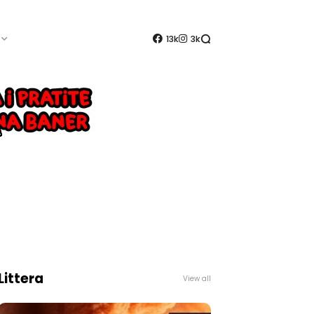
13k
3k
Littera
View all