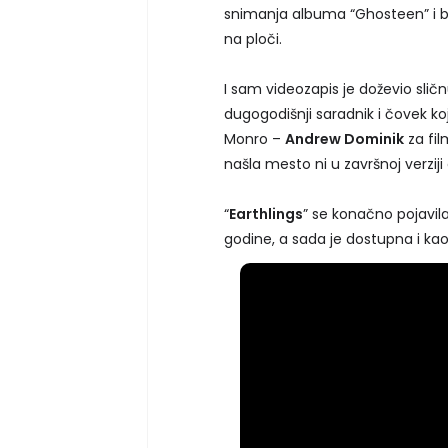
snimanja albuma “Ghosteen” i bil
na ploči.
I sam videozapis je doževio slič
dugogodišnji saradnik i čovek koj
Monro –
Andrew Dominik
za fil
našla mesto ni u završnoj verzi
“
Earthlings
” se konačno pojavila
godine, a sada je dostupna i kao 