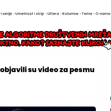
i serije
Umetnost i strip
Littera
Kolumne
Tema
O nama
s objavili su video za pesmu