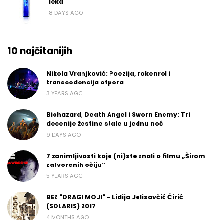
leka
8 DAYS AGO
10 najčitanijih
Nikola Vranjković: Poezija, rokenrol i
transcedencija otpora
3 YEARS AGO
Biohazard, Death Angel i Sworn Enemy: Tri
decenije žestine stale u jednu noć
9 DAYS AGO
7 zanimljivosti koje (ni)ste znali o filmu „Širom
zatvorenih očiju“
5 YEARS AGO
BEZ "DRAGI MOJI" - Lidija Jelisavčić Ćirić
(SOLARIS) 2017
4 MONTHS AGO