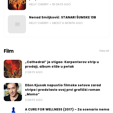
HELLY CHERRY
18 DAYS AGO
Nenad Smiljković: STANARI ŠUMSKE 13B
HELLY CHERRY
ABOUT A MONTH AGO
Film
View all
„Cathedral“ je stigao: Karpenterov strip u
prodaji, album stiže u petak
2 DAYS AGO
Džon Kjusak napustio filmske setove zarad
stripa i predstavio svoj prvi grafički roman
„Momo“
3 DAYS AGO
A CURE FOR WELLNESS (2017) – Za scenario nema