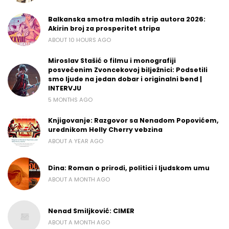
Balkanska smotra mladih strip autora 2026:
Akirin broj za prosperitet stripa
ABOUT 10 HOURS AGO
Miroslav Stašić o filmu i monografiji
posvećenim Zvoncekovoj bilježnici: Podsetili
smo ljude na jedan dobar i originalni bend |
INTERVJU
5 MONTHS AGO
Knjigovanje: Razgovor sa Nenadom Popovićem,
urednikom Helly Cherry vebzina
ABOUT A YEAR AGO
Dina: Roman o prirodi, politici i ljudskom umu
ABOUT A MONTH AGO
Nenad Smiljković: CIMER
ABOUT A MONTH AGO