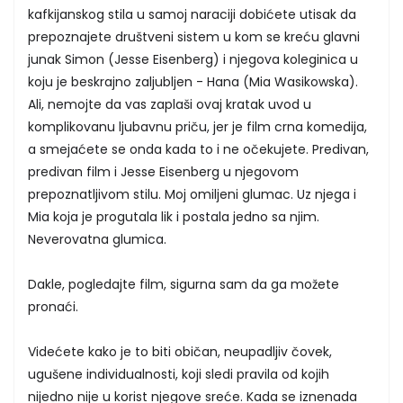
kafkijanskog stila u samoj naraciji dobićete utisak da
prepoznajete društveni sistem u kom se kreću glavni
junak Simon (Jesse Eisenberg) i njegova koleginica u
koju je beskrajno zaljubljen - Hana (Mia Wasikowska).
Ali, nemojte da vas zaplaši ovaj kratak uvod u
komplikovanu ljubavnu priču, jer je film crna komedija,
a smejaćete se onda kada to i ne očekujete. Predivan,
predivan film i Jesse Eisenberg u njegovom
prepoznatljivom stilu. Moj omiljeni glumac. Uz njega i
Mia koja je progutala lik i postala jedno sa njim.
Neverovatna glumica.
Dakle, pogledajte film, sigurna sam da ga možete
pronaći.
Videćete kako je to biti običan, neupadljiv čovek,
ugušene individualnosti, koji sledi pravila od kojih
nijedno nije u korist njegove sreće. Kada se iznenada