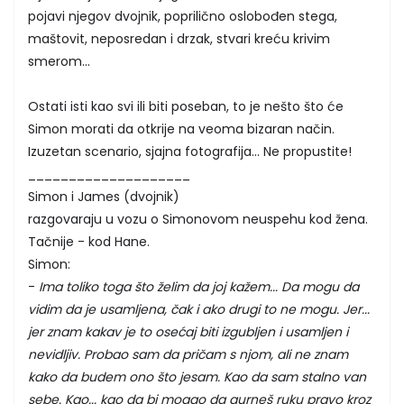
pojavi njegov dvojnik, poprilično oslobođen stega,
maštovit, neposredan i drzak, stvari kreću krivim
smerom...
Ostati isti kao svi ili biti poseban, to je nešto što će
Simon morati da otkrije na veoma bizaran način.
Izuzetan scenario, sjajna fotografija... Ne propustite!
____________________
Simon i James (dvojnik)
razgovaraju u vozu o Simonovom neuspehu kod žena.
Tačnije - kod Hane.
Simon:
-
Ima toliko toga što želim da joj kažem... Da mogu da
vidim da je usamljena, čak i ako drugi to ne mogu. Jer...
jer znam kakav je to osećaj biti izgubljen i usamljen i
nevidljiv. Probao sam da pričam s njom, ali ne znam
kako da budem ono što jesam. Kao da sam stalno van
sebe. Kao... kao da bi mogao da gurneš ruku pravo kroz