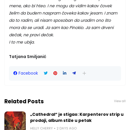
mene, ako bi hteo. I ne mogu da vidim kakav čovek
želim da budem naspram čoveka kakav jesam. I znam
da to radim, ali nisam sposoban da uradim ono što
mora da se uradi. Ja sam kao Pinokio. Ja sam drveni
dečak, ne pravi dečak.
I to me ubija.
Tatjana Smiljanić
Facebook
Related Posts
View all
„Cathedral“ je stigao: Karpenterov strip u
prodaji, album stiže u petak
HELLY CHERRY
2 DAYS AGO