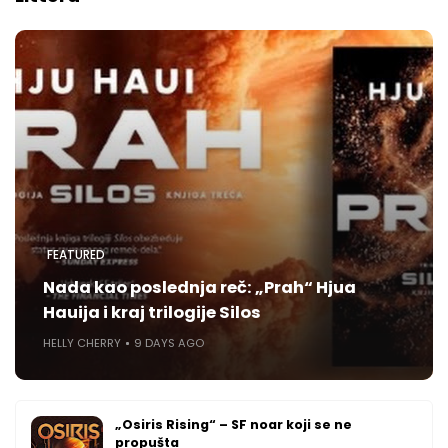
FEATURED
Nada kao poslednja reč: „Prah“ Hjua
Hauija i kraj trilogije Silos
HELLY CHERRY
9 DAYS AGO
„Osiris Rising“ – SF noar koji se ne
propušta