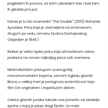
pogledam ih ponovo, sa istim uživanjem kao i kad sam
ih gledala prvi put.
Danas je to bio izvanredni "The Double" (2013) Richarda
Ayoadea. Priča koja je utemeljena na istoimenom,
drugom po redu, romanu Fjodora Dostojevskog
(objavljen je 1846.)
Režiser je vešto ispleo priču koja atmosferom zaista
podseća na roman najboljeg pisca svih vremena.
Minimalističkim pristupom scenografiji,
monohromatskim bojama, samom izgledu glavnih
likova, u velikoj meri je postignuta autentičnost koja
film čini originalnim i inspirišućim delom.
Odeća glavnih junaka takođe nosi ponešto od obeležja
epohe u kojoj je pisao dragi Fjodor. Uz malo