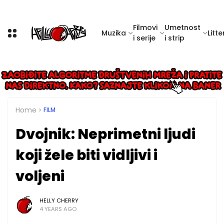
Filmovi
Umetnost
Muzika
Litte
i serije
i strip
Home
FILM
Dvojnik: Neprimetni ljudi
koji žele biti vidljivi i
voljeni
HELLY CHERRY
4 YEARS AGO