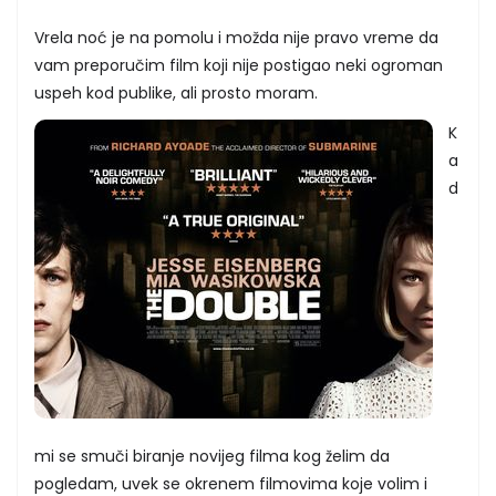
Vrela noć je na pomolu i možda nije pravo vreme da
vam preporučim film koji nije postigao neki ogroman
uspeh kod publike, ali prosto moram.
K
a
d
mi se smuči biranje novijeg filma kog želim da
pogledam, uvek se okrenem filmovima koje volim i