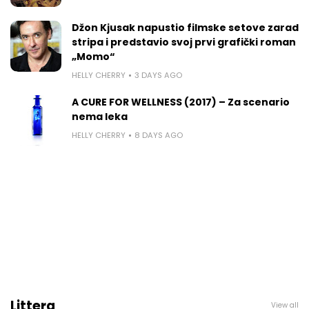
Džon Kjusak napustio filmske setove zarad
stripa i predstavio svoj prvi grafički roman
„Momo“
HELLY CHERRY
3 DAYS AGO
A CURE FOR WELLNESS (2017) – Za scenario
nema leka
HELLY CHERRY
8 DAYS AGO
Littera
View all